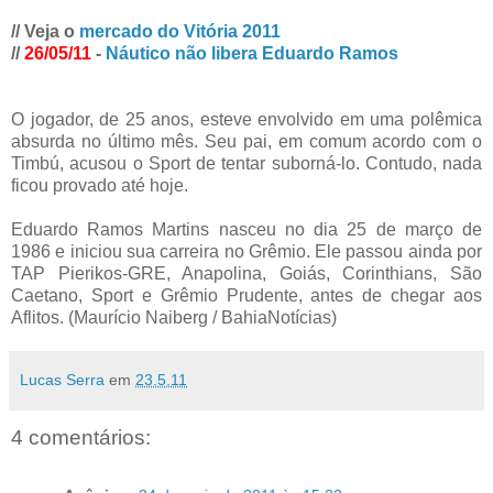
// Veja o
mercado do Vitória 2011
//
26/05/11
-
Náutico não libera Eduardo Ramos
O jogador, de 25 anos, esteve envolvido em uma polêmica
absurda no último mês. Seu pai, em comum acordo com o
Timbú, acusou o Sport de tentar suborná-lo. Contudo, nada
ficou provado até hoje.
Eduardo Ramos Martins nasceu no dia 25 de março de
1986 e iniciou sua carreira no Grêmio. Ele passou ainda por
TAP Pierikos-GRE, Anapolina, Goiás, Corinthians, São
Caetano, Sport e Grêmio Prudente, antes de chegar aos
Aflitos. (Maurício Naiberg / BahiaNotícias)
Lucas Serra
em
23.5.11
4 comentários: