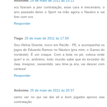
Anônimo
24 de maio de 2011 às 15:22
vcs fizeram a pior contratação, esse cara é mecenário, o
ano passado deixo o Sport na mão agora o Nautico e vai
fzer com vcs.
Responder
Tiago
25 de maio de 2011 às 17:59
Sou Vitória Doente, moro em Recife - PE, e acompanhei os
jogos de Eduardo Ramos no Náutico (pra mim, o Ganso do
nordeste). É um craque. Com a bola no pé, coloca onde
quer! e vc, anônimo, todo mundo sabe que és torcedor do
Jaia, invejoso, reesentido. seu time ja éra, vai descer com
certeza!
Responder
Anônimo
25 de maio de 2011 às 20:37
vamo ver no qui vai dar eli e bom jogador..aprovo eas
contratação