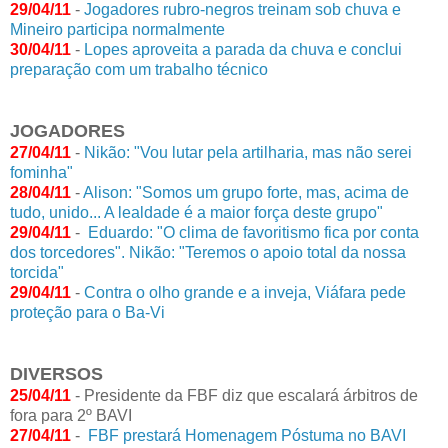
29/04/11
-
Jogadores rubro-negros treinam sob chuva e
Mineiro participa normalmente
30/04/11
-
Lopes aproveita a parada da chuva e conclui
preparação com um trabalho técnico
JOGADORES
27/04/11
-
Nikão: "Vou lutar pela artilharia, mas não serei
fominha"
28/04/11
-
Alison: "Somos um grupo forte, mas, acima de
tudo, unido... A lealdade é a maior força deste grupo"
29/04/11
-
Eduardo: "O clima de favoritismo fica por conta
dos torcedores". Nikão: "Teremos o apoio total da nossa
torcida"
29/04/11
-
Contra o olho grande e a inveja, Viáfara pede
proteção para o Ba-Vi
DIVERSOS
25/04/11
- Presidente da FBF diz que escalará árbitros de
fora para 2º BAVI
27/04/11
-
FBF prestará Homenagem Póstuma no BAVI