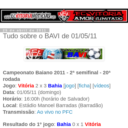
25 de abril de 2011
Tudo sobre o BAVI de 01/05/11
Campeonato Baiano 2011 - 2ª semifinal - 20ª
rodada
Jogo
:
Vitória
2 x 3
Bahia
[
jogo
] [
ficha
] [
vídeos
]
Data
: 01/05/11 (domingo)
Horário
: 16:00h (horário de Salvador)
Local
: Estádio Manoel Barradas (Barradão)
Transmissão
:
Ao vivo no PFC
Resultado do 1º jogo
:
Bahia
0 x 1
Vitória