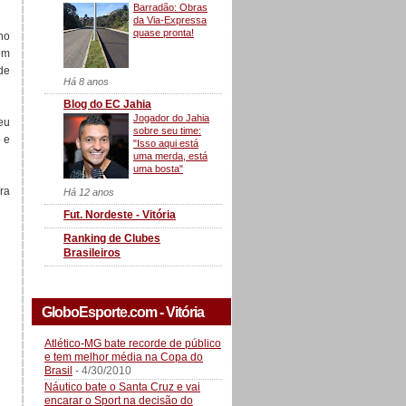
Barradão: Obras
da Via-Expressa
quase pronta!
no
em
de
Há 8 anos
Blog do EC Jahia
Jogador do Jahia
eu
sobre seu time:
 e
"Isso aqui está
uma merda, está
uma bosta"
ra
Há 12 anos
Fut. Nordeste - Vitória
Ranking de Clubes
Brasileiros
GloboEsporte.com - Vitória
Atlético-MG bate recorde de público
e tem melhor média na Copa do
Brasil
- 4/30/2010
Náutico bate o Santa Cruz e vai
encarar o Sport na decisão do