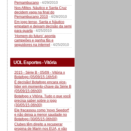
Pernambucano
- 4/29/2010
Nos Aflitos, Náutico e Santa Cruz
decidem vaga na final do
Pernambucano 2010
- 4/28/2010
Em jogo tenso, Santa e Náutico
empatam e deixam decisão da semi
para quarta
- 4/25/2010
‘Homem do futuro’ aponta
campeões e ganha fãs e
seguidores na internet
- 4/25/2010
UOL Esportes - Vitória
2015 - Série B - 05/09 - Vitória x
Botafogo (05/09/15-16h54)
É decisão! Botafogo encara vice-
líder em momento-chave da Série B
(05/09/15-06h00)
Botafogo x Vitória. Tudo o que você
precisa saber sobre o jogo
(30/05/15-06h00)
Ele fracassou como 'novo Seedorf'
e não deixa a menor saudade no
Botafogo (30/05/15-06h00)
Clubes têm direito a recuperar
propina de Marin nos EUA, e vão