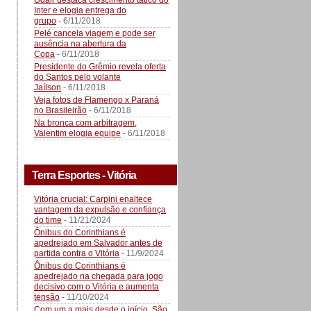
Odair destaca crescimento tático do
Inter e elogia entrega do
grupo
- 6/11/2018
Pelé cancela viagem e pode ser
ausência na abertura da
Copa
- 6/11/2018
Presidente do Grêmio revela oferta
do Santos pelo volante
Jaílson
- 6/11/2018
Veja fotos de Flamengo x Paraná
no Brasileirão
- 6/11/2018
Na bronca com arbitragem,
Valentim elogia equipe
- 6/11/2018
Terra Esportes - Vitória
Vitória crucial: Carpini enaltece
vantagem da expulsão e confiança
do time
- 11/21/2024
Ônibus do Corinthians é
apedrejado em Salvador antes de
partida contra o Vitória
- 11/9/2024
Ônibus do Corinthians é
apedrejado na chegada para jogo
decisivo com o Vitória e aumenta
tensão
- 11/10/2024
Com um a mais desde o início, São