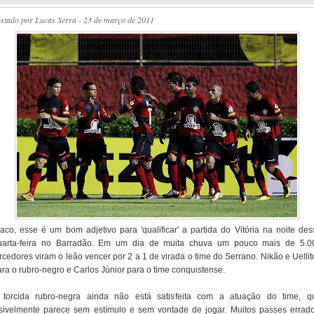
ostado por
Lucas Serra
- 23 de março de 2011
raco, esse é um bom adjetivo para 'qualificar' a partida do Vitória na noite des
uarta-feira no Barradão. Em um dia de muita chuva um pouco mais de 5.0
rcedores viram o leão vencer por 2 a 1 de virada o time do Serrano. Nikão e Uelli
ara o rubro-negro e Carlos Júnior para o time conquistense.
 torcida rubro-negra ainda não está satisfeita com a atuação do time, q
isivelmente parece sem estímulo e sem vontade de jogar. Muitos passes errado