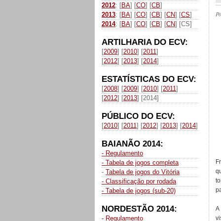
2012
: [
BA
] [
CO
] [
CB
]
P
2013
: [
BA
] [
CO
] [
CB
] [
CN
] [
CS
]
2014
: [
BA
] [
CO
] [
CB
] [
CN
] [CS]
ARTILHARIA DO ECV:
[
2009
] [
2010
] [
2011
]
[
2012
] [
2013
] [
2014
]
ESTATÍSTICAS DO ECV:
[
2008
] [
2009
] [
2010
] [
2011
]
[
2012
] [
2013
] [2014]
PÚBLICO DO ECV:
[
2010
] [
2011
] [
2012
] [
2013
] [
2014
]
BAIANÃO 2014:
- Regulamento
F
- Tabela de jogos completa
q
-
Tabela de jogos do Vitória
to
- Classificação por rodada
p
- Tabela de jogos (sub-20)
NORDESTÃO 2014:
A
- Regulamento
v