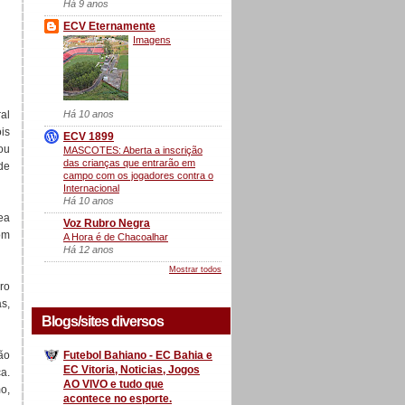
Há 9 anos
ECV Eternamente
Imagens
Há 10 anos
al
is
ECV 1899
ou
MASCOTES: Aberta a inscrição
das crianças que entrarão em
de
campo com os jogadores contra o
Internacional
Há 10 anos
ea
Voz Rubro Negra
om
A Hora é de Chacoalhar
Há 12 anos
Mostrar todos
ro
s,
Blogs/sites diversos
Futebol Bahiano - EC Bahia e
ão
EC Vitoria, Noticias, Jogos
a.
AO VIVO e tudo que
o,
acontece no esporte.