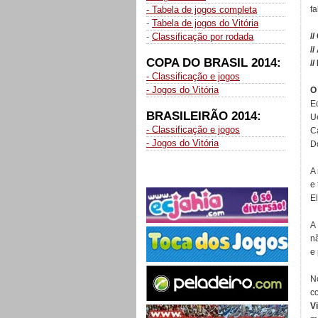
- Tabela de jogos completa
fa
-
Tabela de jogos do Vitória
-
Classificação por rodada
//
//
COPA DO BRASIL 2014:
//
- Classificação e jogos
- Jogos do Vitória
O
E
BRASILEIRÃO 2014:
U
- Classificação e jogos
C
- Jogos do Vitória
D
A
e
El
A
n
e 
N
c
V