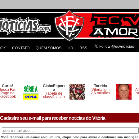
OOK
CONTATO
QUEM SOMOS
HD
RSS
Curta!
GloboEsport
Torcida
Nossa Fan
e
Vitória tem
Al
Page no
2,6 milhões
s
Tabela de
Facebook
classificação
Cadastre seu e-mail para receber notícias do Vitória
Você receberá um e-mail com um link, clique nele para ativar e confirmar sua inscrição