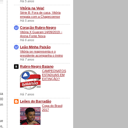
Há 5 anos
Vitória na Veia!
Série B: Fora de casa, Vitória
empata com a Chapecoense
Há 5 anos
Coração Rubro-Negro
Vitória X Guarani 14/09/2019 –
Arena Fonte Nova
Há 6 anos
Leão Minha Paixão
Vitória se reapresenta e o
presidente acompanha o treino
Há 7 anos
Rubro-Negro Baiano
CAMPEONATOS
ESTADUAIS EM
EXTINÇÃO?
sa
Há 7 anos
00
Leões do Barradão
ton
Copa do Brasil
2017
ue
s,