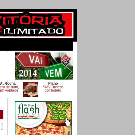
A. Rocha
Plano
ém de ruim,
SMV Bronze
em vontade
por boleto
.