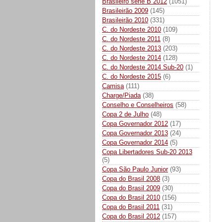
Brasileiro série B 2012
(1051)
Brasileirão 2009
(145)
Brasileirão 2010
(331)
C. do Nordeste 2010
(109)
C. do Nordeste 2011
(8)
C. do Nordeste 2013
(203)
C. do Nordeste 2014
(128)
C. do Nordeste 2014 Sub-20
(1)
C. do Nordeste 2015
(6)
Camisa
(111)
Charge/Piada
(38)
Conselho e Conselheiros
(58)
Copa 2 de Julho
(48)
Copa Governador 2012
(17)
Copa Governador 2013
(24)
Copa Governador 2014
(5)
Copa Libertadores Sub-20 2013
(5)
Copa São Paulo Junior
(93)
Copa do Brasil 2008
(3)
Copa do Brasil 2009
(30)
Copa do Brasil 2010
(156)
Copa do Brasil 2011
(31)
Copa do Brasil 2012
(157)