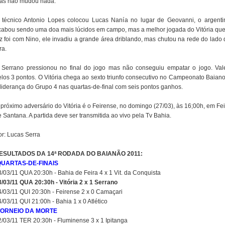
as não mudou nada.
 técnico Antonio Lopes colocou Lucas Nanía no lugar de Geovanni, o argenti
cabou sendo uma doa mais lúcidos em campo, mas a melhor jogada do Vitória qu
ez foi com Nino, ele invadiu a grande área driblando, mas chutou na rede do lado 
ra.
 Serrano pressionou no final do jogo mas não conseguiu empatar o jogo. Val
elos 3 pontos. O Vitória chega ao sexto triunfo consecutivo no Campeonato Baiano
 liderança do Grupo 4 nas quartas-de-final com seis pontos ganhos.
 próximo adversário do Vitória é o Feirense, no domingo (27/03), às 16;00h, em Fei
 Santana. A partida deve ser transmitida ao vivo pela Tv Bahia.
or: Lucas Serra
ESULTADOS DA 14ª RODADA DO BAIANÃO 2011:
QUARTAS-DE-FINAIS
3/03/11 QUA 20:30h - Bahia de Feira 4 x 1 Vit. da Conquista
3/03/11 QUA 20:30h - Vitória 2 x 1 Serrano
4/03/11 QUI 20:30h - Feirense 2 x 0 Camaçari
/03/11 QUI 21:00h - Bahia 1 x 0 Atlético
TORNEIO DA MORTE
2/03/11 TER 20:30h - Fluminense 3 x 1 Ipitanga