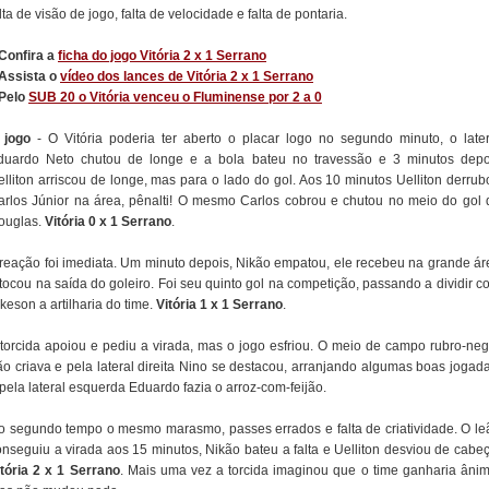
lta de visão de jogo, falta de velocidade e falta de pontaria.
 Confira a
ficha do jogo Vitória 2 x 1 Serrano
 Assista o
vídeo dos lances de Vitória 2 x 1 Serrano
 Pelo
SUB 20 o Vitória venceu o Fluminense por 2 a 0
 jogo
- O Vitória poderia ter aberto o placar logo no segundo minuto, o later
duardo Neto chutou de longe e a bola bateu no travessão e 3 minutos depo
elliton arriscou de longe, mas para o lado do gol. Aos 10 minutos Uelliton derrub
arlos Júnior na área, pênalti! O mesmo Carlos cobrou e chutou no meio do gol 
ouglas.
Vitória 0 x 1 Serrano
.
 reação foi imediata. Um minuto depois, Nikão empatou, ele recebeu na grande ár
 tocou na saída do goleiro. Foi seu quinto gol na competição, passando a dividir c
keson a artilharia do time.
Vitória 1 x 1 Serrano
.
 torcida apoiou e pediu a virada, mas o jogo esfriou. O meio de campo rubro-neg
ão criava e pela lateral direita Nino se destacou, arranjando algumas boas jogada
pela lateral esquerda Eduardo fazia o arroz-com-feijão.
o segundo tempo o mesmo marasmo, passes errados e falta de criatividade. O le
onseguiu a virada aos 15 minutos, Nikão bateu a falta e Uelliton desviou de cabeç
itória 2 x 1 Serrano
. Mais uma vez a torcida imaginou que o time ganharia ânim