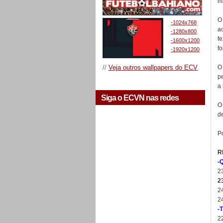
m
O
-1024x768
a
-1280x800
f
-1600x1200
fo
-1920x1200
//
Veja outros wallpapers do ECV
O
p
a
Siga o ECVN nas redes
O
de
P
R
-
2
2
2
24
-
2