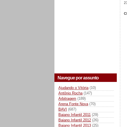
2
C
Navegue por assunto
Ajudando o Vitória
(10)
Antônio Rocha
(147)
Arbitragem
(189)
Arena Fonte Nova
(70)
BAVI
(687)
Baiano Infantil 2011
(29)
Baiano Infantil 2012
(26)
Baiano Infantil 2013
(25)