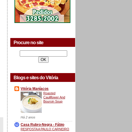
Procure no site
Blogs e sites do Vitória
Vitória Maníacos
Roasted
Cauliflower And
Boursin Soup
Há 2 anos
Casa Rubro-Negra - Fábio
RESPOSTA A PAULO CARNEIRO