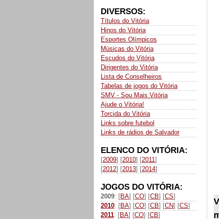
DIVERSOS:
Títulos do Vitória
Hinos do Vitória
Esportes Olímpicos
Músicas do Vitória
Escudos do Vitória
Dirigentes do Vitória
Lista de Conselheiros
Tabelas de jogos do Vitória
SMV - Sou Mais Vitória
Ajude o Vitória!
Torcida do Vitória
Links sobre futebol
Links de rádios de Salvador
ELENCO DO VITÓRIA:
[
2009
] [
2010
] [
2011
]
[
2012
] [
2013
] [
2014
]
JOGOS DO VITÓRIA:
2009
: [
BA
] [
CO
] [
CB
] [
CS
]
V
2010
: [
BA
] [
CO
] [
CB
] [
CN
] [
CS
]
m
2011
: [
BA
] [
CO
] [
CB
]