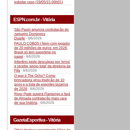
estudar caso (29/05/15-00h01)
ESPN.com.br - Vitória
São Paulo anuncia contratação do
zagueiro Domingos
Duarte
- 8/6/2026
PAULO COBOS | Nem com jogador
de 20 milhões de euros: em 2026,
Brasil só tem supertime no
papel
- 8/6/2026
Infantino pede desculpas por 'erros'
e recebe 'apoio total' da diretoria da
Fifa
- 8/6/2026
O que é The Ocho? Como
brincadeira virou tradição de 10
anos e a lista de esportes bizarros
de 2026
- 8/6/2026
River Plate supera Flamengo e fará
de Almada contratação mais cara
de sua história
- 8/6/2026
GazetaEsportiva - Vitória