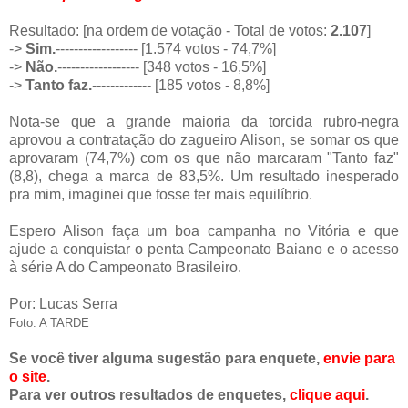
Resultado: [na ordem de votação - Total de votos:
2.107
]
->
Sim.
------------------ [1.574 votos - 74,7%]
->
Não.
------------------ [348 votos - 16,5%]
->
Tanto faz.
------------- [185 votos - 8,8%]
Nota-se que a grande maioria da torcida rubro-negra
aprovou a contratação do zagueiro Alison, se somar os que
aprovaram (74,7%) com os que não marcaram "Tanto faz"
(8,8), chega a marca de 83,5%. Um resultado inesperado
pra mim, imaginei que fosse ter mais equilíbrio.
Espero Alison faça um boa campanha no Vitória e que
ajude a conquistar o penta Campeonato Baiano e o acesso
à série A do Campeonato Brasileiro.
Por: Lucas Serra
Foto: A TARDE
Se você tiver alguma sugestão para enquete,
envie para
o site
.
Para ver outros resultados de enquetes,
clique aqui
.