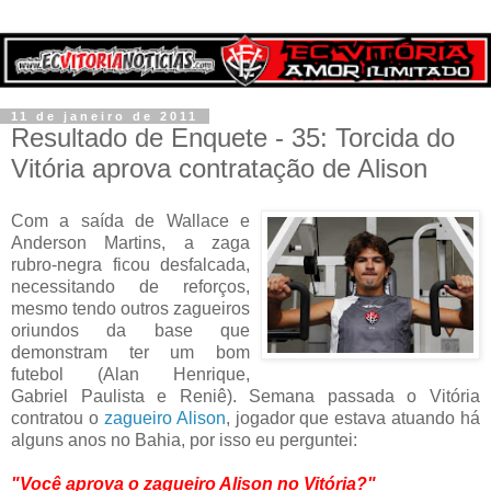
11 de janeiro de 2011
Resultado de Enquete - 35: Torcida do
Vitória aprova contratação de Alison
Com a saída de Wallace e
Anderson Martins, a zaga
rubro-negra ficou desfalcada,
necessitando de reforços,
mesmo tendo outros zagueiros
oriundos da base que
demonstram ter um bom
futebol (Alan Henrique,
Gabriel Paulista e Reniê). Semana passada o Vitória
contratou o
zagueiro Alison
, jogador que estava atuando há
alguns anos no Bahia, por isso eu perguntei:
"Você aprova o zagueiro Alison no Vitória?"