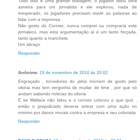
Tudo isso é uma grande bobagem, o jogador falou uma
asneira para um jornalista e ele explorou, nada de
inesperado, os jogadores precisam medir as palavras ao
falar com a imprensa.
Não gosto do Correio, nunca comprei ou compraria este
jornaleco, mas esta argumentação aí é um tanto forçada,
tanto quanto a manchete.
Um abraço.
Responder
Anônimo
19 de novembro de 2010 às 20:02
Engraçado , torcedores do jahia morrem de gosto pelo
vitoria mas tem vergonha de mudar de time , por que só
andam sabendo noticias do vitoria .
E se Wallace não falou e o correio colocou o que quiz ,
então o prejudicado deveria entrar com uma ação no
minimo por danos morais contra a empresa e seu colunista
Responder