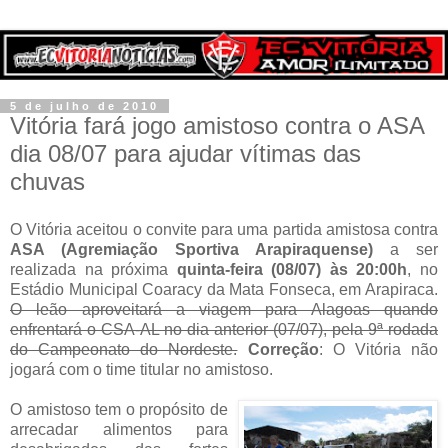
5 de julho de 2010
Vitória fará jogo amistoso contra o ASA
dia 08/07 para ajudar vítimas das
chuvas
O Vitória aceitou o convite para uma partida amistosa contra
ASA (Agremiação Sportiva Arapiraquense)
a ser
realizada na próxima
quinta-feira (08/07) às 20:00h
, no
Estádio Municipal Coaracy da Mata Fonseca, em Arapiraca.
O leão aproveitará a viagem para Alagoas quando
enfrentará o CSA-AL no dia anterior (07/07), pela 9ª rodada
do Campeonato do Nordeste.
Correção
: O Vitória não
jogará com o time titular no amistoso.
O amistoso tem o propósito de
arrecadar alimentos para