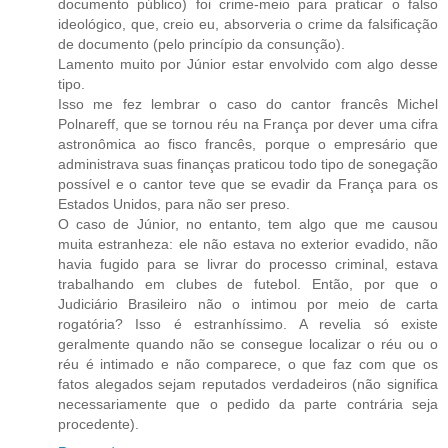
documento público) foi crime-meio para praticar o falso
ideológico, que, creio eu, absorveria o crime da falsificação
de documento (pelo princípio da consunção).
Lamento muito por Júnior estar envolvido com algo desse
tipo.
Isso me fez lembrar o caso do cantor francês Michel
Polnareff, que se tornou réu na França por dever uma cifra
astronômica ao fisco francês, porque o empresário que
administrava suas finanças praticou todo tipo de sonegação
possível e o cantor teve que se evadir da França para os
Estados Unidos, para não ser preso.
O caso de Júnior, no entanto, tem algo que me causou
muita estranheza: ele não estava no exterior evadido, não
havia fugido para se livrar do processo criminal, estava
trabalhando em clubes de futebol. Então, por que o
Judiciário Brasileiro não o intimou por meio de carta
rogatória? Isso é estranhíssimo. A revelia só existe
geralmente quando não se consegue localizar o réu ou o
réu é intimado e não comparece, o que faz com que os
fatos alegados sejam reputados verdadeiros (não significa
necessariamente que o pedido da parte contrária seja
procedente).