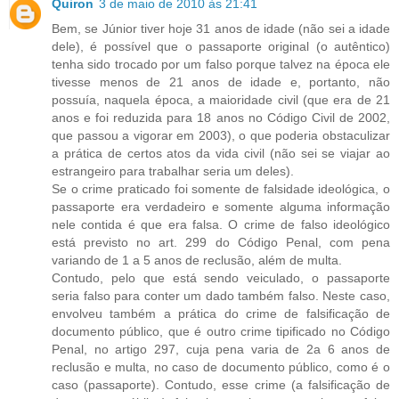
Quiron
3 de maio de 2010 às 21:41
Bem, se Júnior tiver hoje 31 anos de idade (não sei a idade
dele), é possível que o passaporte original (o autêntico)
tenha sido trocado por um falso porque talvez na época ele
tivesse menos de 21 anos de idade e, portanto, não
possuía, naquela época, a maioridade civil (que era de 21
anos e foi reduzida para 18 anos no Código Civil de 2002,
que passou a vigorar em 2003), o que poderia obstaculizar
a prática de certos atos da vida civil (não sei se viajar ao
estrangeiro para trabalhar seria um deles).
Se o crime praticado foi somente de falsidade ideológica, o
passaporte era verdadeiro e somente alguma informação
nele contida é que era falsa. O crime de falso ideológico
está previsto no art. 299 do Código Penal, com pena
variando de 1 a 5 anos de reclusão, além de multa.
Contudo, pelo que está sendo veiculado, o passaporte
seria falso para conter um dado também falso. Neste caso,
envolveu também a prática do crime de falsificação de
documento público, que é outro crime tipificado no Código
Penal, no artigo 297, cuja pena varia de 2a 6 anos de
reclusão e multa, no caso de documento público, como é o
caso (passaporte). Contudo, esse crime (a falsificação de