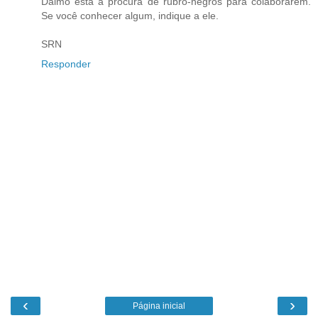
Dalmo está à procura de rubro-negros para colaborarem.
Se você conhecer algum, indique a ele.
SRN
Responder
‹
›
Página inicial