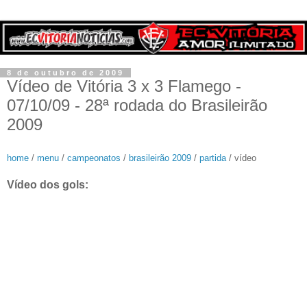
8 de outubro de 2009
Vídeo de Vitória 3 x 3 Flamego -
07/10/09 - 28ª rodada do Brasileirão
2009
home
/
menu
/
campeonatos
/
brasileirão 2009
/
partida
/ vídeo
Vídeo dos gols: