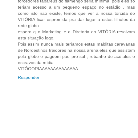
torcedores tabaréus do flamengo seria mínima, pois eles só
teriam acesso a um pequeno espaço no estádio , mas
como isto não existe, temos que ver a nossa torcida do
VITÓRIA ficar espremida pra dar lugar a estes filhotes da
rede globo.
espero q o Marketing e a Diretoria do VITÓRIA resolvam
esta situação logo.
Pois assim nunca mais teríamos estas malditas caravanas
de Nordestinos traidores na nossa arena,eles que assistam
pela globo e paguem pau pro sul , rebanho de acéfalos e
escravos da mídia.
VITÓOORIAAAAAAAAAAAAAA
Responder