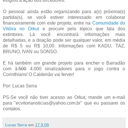
elogiou a ação dos torcedores.
O pessoal ainda estão organizando para a(s) próxima(s)
partida(s), se você estiver interessado em colaborar
financeiramente com este projeto, entre na
Comunidade do
Vitóira no Orkut
e procure pelo tópico que fala dos
extintores. Lá você encontrará informações mais
detalhadas, e a doação pode ser qualquer valor, em média
de R$ 5 ou R$ 10,00. Informações com KADU, TAZ,
BRUNO, IVAN ou SONSO.
E há também um grande projeto para encher o Barradão
com
1.500
4.000 sinalizadores para o jogo contra o
Corinthians! O Caldeirão vai ferver!
Por: Lucas Serra
PS-Se você não tiver acesso ao Orkut, mande um e-mail
para "ecvitorianoticias@yahoo.com.br" que eu passarei os
contatos.
Lucas Serra
em
17.9.09