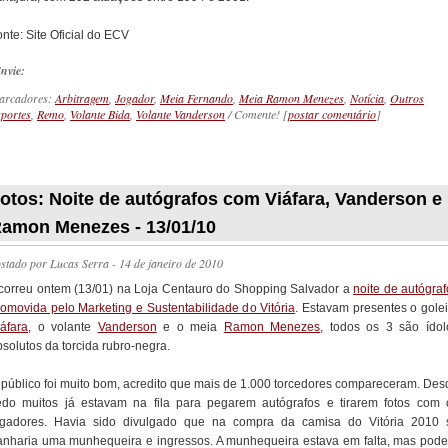
nte: Site Oficial do ECV
nvie:
arcadores:
Arbitragem
,
Jogador
,
Meia Fernando
,
Meia Ramon Menezes
,
Notícia
,
Outros
portes
,
Remo
,
Volante Bida
,
Volante Vanderson
/ Comente! [
postar comentário
]
_________
otos: Noite de autógrafos com Viáfara, Vanderson e
amon Menezes - 13/01/10
ostado por
Lucas Serra
- 14 de janeiro de 2010
correu ontem (13/01) na Loja Centauro do Shopping Salvador a
noite de autógraf
romovida pelo Marketing e Sustentabilidade do Vitória
. Estavam presentes o golei
iáfara
, o volante
Vanderson
e o meia
Ramon Menezes
, todos os 3 são ídol
solutos da torcida rubro-negra.
 público foi muito bom, acredito que mais de 1.000 torcedores compareceram. Des
edo muitos já estavam na fila para pegarem autógrafos e tirarem fotos com 
ogadores. Havia sido divulgado que na compra da camisa do Vitória 2010 
anharia uma munhequeira e ingressos. A munhequeira estava em falta, mas pode