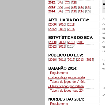
2012
: [
BA
] [
CO
] [
CB
]
E
2013
: [
BA
] [
CO
] [
CB
] [
CN
] [
CS
]
"
2014
: [
BA
] [
CO
] [
CB
] [
CN
] [CS]
P
ARTILHARIA DO ECV:
[
2009
] [
2010
] [
2011
]
[
2012
] [
2013
] [
2014
]
r
r
ESTATÍSTICAS DO ECV:
g
[
2008
] [
2009
] [
2010
] [
2011
]
c
[
2012
] [
2013
] [2014]
q
S
PÚBLICO DO ECV:
[
2010
] [
2011
] [
2012
] [
2013
] [
2014
]
C
P
BAIANÃO 2014:
v
- Regulamento
- Tabela de jogos completa
-
Tabela de jogos do Vitória
- Classificação por rodada
E
- Tabela de jogos (sub-20)
M
NORDESTÃO 2014:
- Regulamento