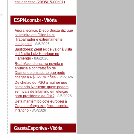
estudar caso (29/05/15-00h01)
ros
ESPN.com.br - Vitória
Agora técnico, Diego Souza diz que
se inspira em Filipe Luís:
'Trabalhador e extremamente
inteligente'
- 8/6/2026
Bastidores: Zenit exige valor à vista
e dificulta Luiz Henrique no
Flamengo
- 8/6/2026
Real Madrid encerra novela e
anuncia a contratação de
Diamonde em acerto que pode
chegar a R$ 827 milhões
- 8/6/2026
De chefão do PSG a mulher que
comanda Noruega: quem podem
ser rivais de Infantino em eleição
para presidente da Fifa?
- 8/6/2026
Uefa mantém boicote europeu à
Copa e reforça exigências contra
Infantino
- 8/6/2026
GazetaEsportiva - Vitória