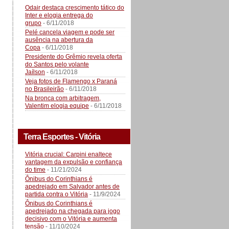
Odair destaca crescimento tático do
Inter e elogia entrega do
grupo
- 6/11/2018
Pelé cancela viagem e pode ser
ausência na abertura da
Copa
- 6/11/2018
Presidente do Grêmio revela oferta
do Santos pelo volante
Jaílson
- 6/11/2018
Veja fotos de Flamengo x Paraná
no Brasileirão
- 6/11/2018
Na bronca com arbitragem,
Valentim elogia equipe
- 6/11/2018
Terra Esportes - Vitória
Vitória crucial: Carpini enaltece
vantagem da expulsão e confiança
do time
- 11/21/2024
Ônibus do Corinthians é
apedrejado em Salvador antes de
partida contra o Vitória
- 11/9/2024
Ônibus do Corinthians é
apedrejado na chegada para jogo
decisivo com o Vitória e aumenta
tensão
- 11/10/2024