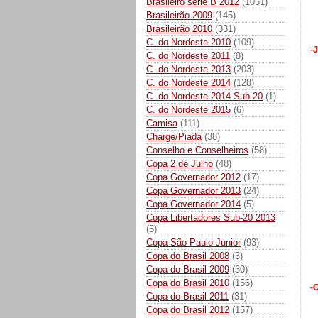
Brasileiro série B 2012
(1051)
Brasileirão 2009
(145)
Brasileirão 2010
(331)
C. do Nordeste 2010
(109)
-
C. do Nordeste 2011
(8)
C. do Nordeste 2013
(203)
C. do Nordeste 2014
(128)
C. do Nordeste 2014 Sub-20
(1)
C. do Nordeste 2015
(6)
Camisa
(111)
Charge/Piada
(38)
Conselho e Conselheiros
(58)
Copa 2 de Julho
(48)
Copa Governador 2012
(17)
Copa Governador 2013
(24)
Copa Governador 2014
(5)
Copa Libertadores Sub-20 2013
(5)
Copa São Paulo Junior
(93)
Copa do Brasil 2008
(3)
Copa do Brasil 2009
(30)
Copa do Brasil 2010
(156)
-
Copa do Brasil 2011
(31)
Copa do Brasil 2012
(157)