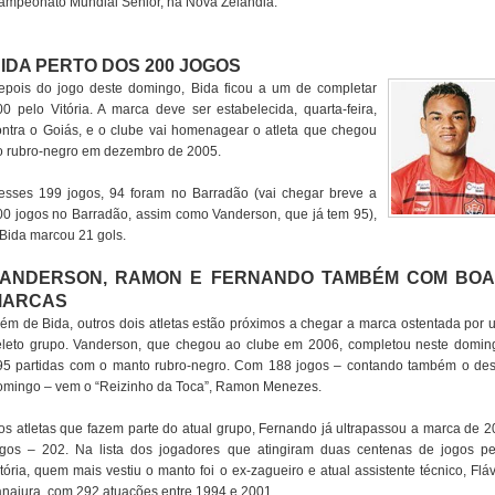
ampeonato Mundial Sênior, na Nova Zelândia.
IDA PERTO DOS 200 JOGOS
epois do jogo deste domingo, Bida ficou a um de completar
00 pelo Vitória. A marca deve ser estabelecida, quarta-feira,
ontra o Goiás, e o clube vai homenagear o atleta que chegou
o rubro-negro em dezembro de 2005.
esses 199 jogos, 94 foram no Barradão (vai chegar breve a
00 jogos no Barradão, assim como Vanderson, que já tem 95),
 Bida marcou 21 gols.
ANDERSON, RAMON E FERNANDO TAMBÉM COM BO
MARCAS
lém de Bida, outros dois atletas estão próximos a chegar a marca ostentada por 
eleto grupo. Vanderson, que chegou ao clube em 2006, completou neste domin
95 partidas com o manto rubro-negro. Com 188 jogos – contando também o des
omingo – vem o “Reizinho da Toca”, Ramon Menezes.
os atletas que fazem parte do atual grupo, Fernando já ultrapassou a marca de 2
ogos – 202. Na lista dos jogadores que atingiram duas centenas de jogos pe
tória, quem mais vestiu o manto foi o ex-zagueiro e atual assistente técnico, Flá
anajura, com 292 atuações entre 1994 e 2001.