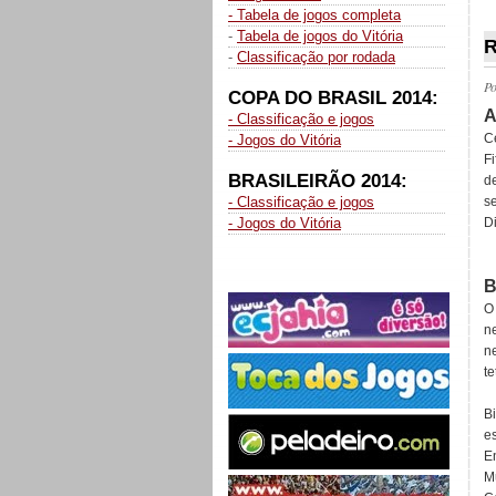
- Tabela de jogos completa
_
-
Tabela de jogos do Vitória
R
-
Classificação por rodada
P
COPA DO BRASIL 2014:
A
- Classificação e jogos
C
- Jogos do Vitória
Fi
BRASILEIRÃO 2014:
de
s
- Classificação e jogos
D
- Jogos do Vitória
B
O
ne
n
t
B
e
E
M