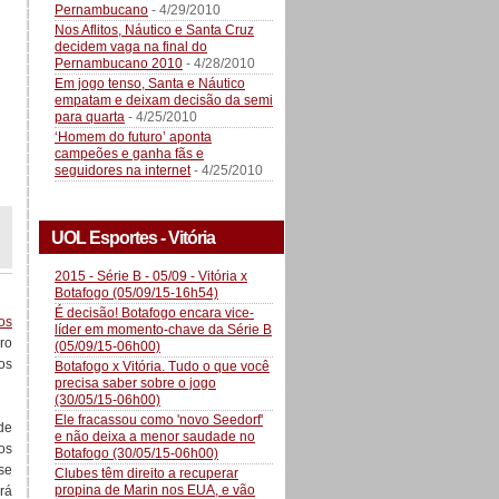
Pernambucano
- 4/29/2010
Nos Aflitos, Náutico e Santa Cruz
decidem vaga na final do
Pernambucano 2010
- 4/28/2010
Em jogo tenso, Santa e Náutico
empatam e deixam decisão da semi
para quarta
- 4/25/2010
‘Homem do futuro’ aponta
campeões e ganha fãs e
seguidores na internet
- 4/25/2010
UOL Esportes - Vitória
2015 - Série B - 05/09 - Vitória x
Botafogo (05/09/15-16h54)
É decisão! Botafogo encara vice-
os
líder em momento-chave da Série B
ro
(05/09/15-06h00)
os
Botafogo x Vitória. Tudo o que você
precisa saber sobre o jogo
(30/05/15-06h00)
Ele fracassou como 'novo Seedorf'
de
e não deixa a menor saudade no
os
Botafogo (30/05/15-06h00)
se
Clubes têm direito a recuperar
propina de Marin nos EUA, e vão
rá