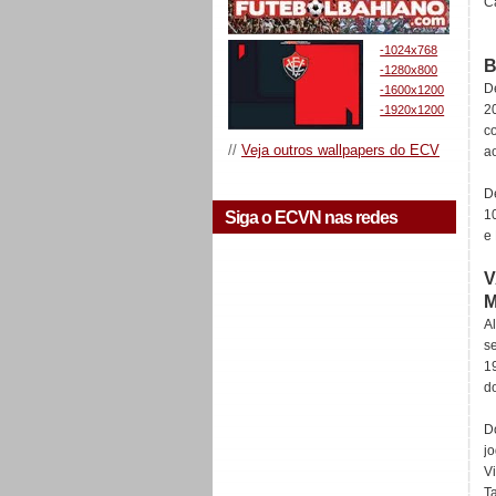
C
-1024x768
B
-1280x800
D
-1600x1200
2
-1920x1200
c
//
Veja outros wallpapers do ECV
a
D
1
Siga o ECVN nas redes
e
V
A
s
1
d
D
j
Vi
T