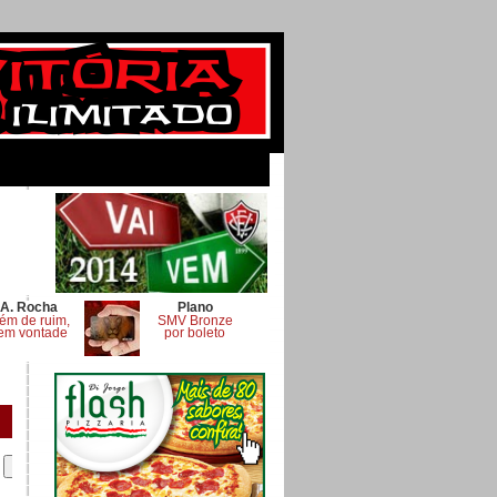
A. Rocha
Plano
ém de ruim,
SMV Bronze
em vontade
por boleto
.