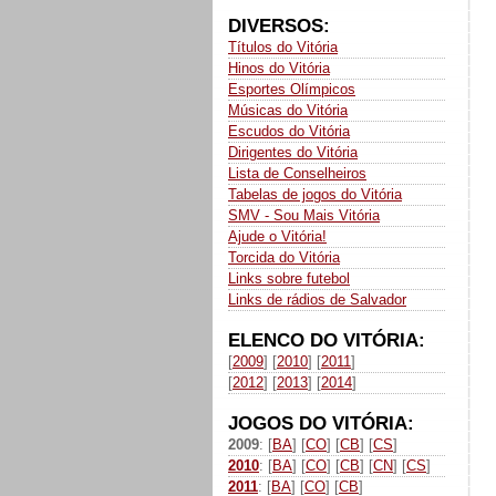
DIVERSOS:
Títulos do Vitória
Hinos do Vitória
Esportes Olímpicos
Músicas do Vitória
Escudos do Vitória
Dirigentes do Vitória
Lista de Conselheiros
Tabelas de jogos do Vitória
SMV - Sou Mais Vitória
Ajude o Vitória!
Torcida do Vitória
Links sobre futebol
Links de rádios de Salvador
ELENCO DO VITÓRIA:
[
2009
] [
2010
] [
2011
]
[
2012
] [
2013
] [
2014
]
JOGOS DO VITÓRIA:
2009
: [
BA
] [
CO
] [
CB
] [
CS
]
2010
: [
BA
] [
CO
] [
CB
] [
CN
] [
CS
]
2011
: [
BA
] [
CO
] [
CB
]