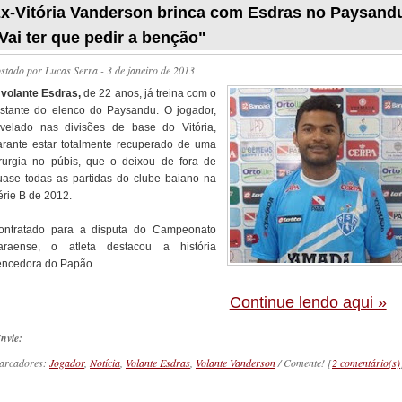
x-Vitória Vanderson brinca com Esdras no Paysand
Vai ter que pedir a benção"
ostado por
Lucas Serra
- 3 de janeiro de 2013
O
volante Esdras,
de 22 anos, já treina com o
estante do elenco do Paysandu. O jogador,
evelado nas divisões de base do Vitória,
arante estar totalmente recuperado de uma
irurgia no púbis, que o deixou de fora de
uase todas as partidas do clube baiano na
érie B de 2012.
ontratado para a disputa do Campeonato
araense, o atleta destacou a história
encedora do Papão.
Continue lendo aqui »
nvie:
arcadores:
Jogador
,
Notícia
,
Volante Esdras
,
Volante Vanderson
/ Comente! [
2 comentário(s)