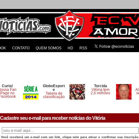
OOK
CONTATO
QUEM SOMOS
HD
RSS
Curta!
GloboEsport
Torcida
Nossa Fan
e
Vitória tem
Al
Page no
2,6 milhões
s
Tabela de
Facebook
classificação
Cadastre seu e-mail para receber notícias do Vitória
Você receberá um e-mail com um link, clique nele para ativar e confirmar sua inscrição