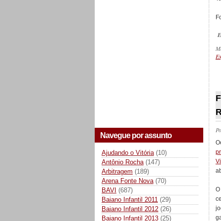
Fo
E
M
Es
_
F
R
P
Navegue por assunto
O
p
Ajudando o Vitória
(10)
V
Antônio Rocha
(147)
ab
Arbitragem
(189)
Arena Fonte Nova
(70)
O
BAVI
(687)
c
Baiano Infantil 2011
(29)
j
Baiano Infantil 2012
(26)
g
Baiano Infantil 2013
(25)