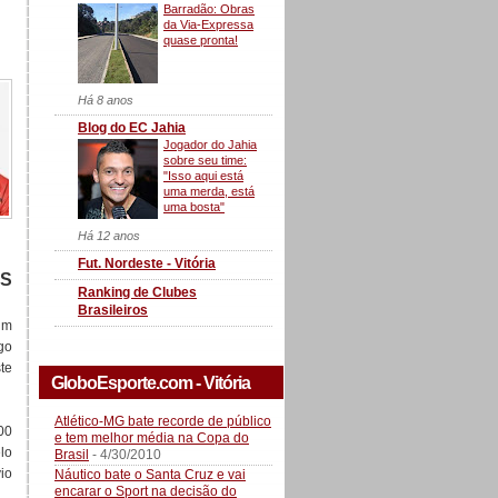
Barradão: Obras
da Via-Expressa
quase pronta!
Há 8 anos
Blog do EC Jahia
Jogador do Jahia
sobre seu time:
"Isso aqui está
uma merda, está
uma bosta"
Há 12 anos
Fut. Nordeste - Vitória
AS
Ranking de Clubes
Brasileiros
um
go
te
GloboEsporte.com - Vitória
Atlético-MG bate recorde de público
00
e tem melhor média na Copa do
lo
Brasil
- 4/30/2010
vio
Náutico bate o Santa Cruz e vai
encarar o Sport na decisão do