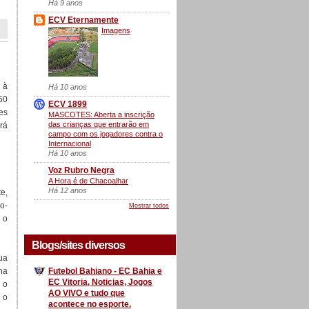
Há 9 anos
ECV Eternamente
Imagens
 à
Há 10 anos
h50
ECV 1899
tes
MASCOTES: Aberta a inscrição
das crianças que entrarão em
rá
campo com os jogadores contra o
Internacional
Há 10 anos
Voz Rubro Negra
A Hora é de Chacoalhar
Há 12 anos
e,
ro-
Mostrar todos
 o
Blogs/sites diversos
ua
na
Futebol Bahiano - EC Bahia e
EC Vitoria, Noticias, Jogos
 o
AO VIVO e tudo que
 o
acontece no esporte.