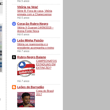
Há 5 anos
u:
Vitória na Veia!
Série B: Fora de casa, Vitória
empata com a Chapecoense
Há 5 anos
Coração Rubro-Negro
Vitória X Guarani 14/09/2019 –
Arena Fonte Nova
Há 6 anos
Leão Minha Paixão
Vitória se reapresenta e o
presidente acompanha o treino
Há 7 anos
Rubro-Negro Baiano
CAMPEONATOS
ESTADUAIS EM
EXTINÇÃO?
Há 7 anos
Leões do Barradão
Copa do Brasil
2017
]