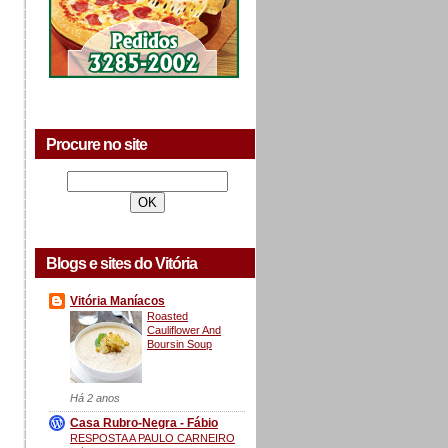
Procure no site
Blogs e sites do Vitória
Vitória Maníacos
Roasted
Cauliflower And
Boursin Soup
Há 2 anos
Casa Rubro-Negra - Fábio
RESPOSTA A PAULO CARNEIRO