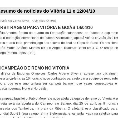
_________
esumo de notícias do Vitória 11 e 12/04/10
ostado por
Lucas Serra
- 12 de abril de 2010
RBITRAGEM PARA VITÓRIA E GOIÁS 14/04/10
élio Amorim, árbitro do quadro da Federação catarinense de Futebol e aspirante
fa (Federação Internacional de Futebol Association) apitará Vitória x Goiás, às 21
sta quarta-feira, primeiro jogo das oitavas-de-final da Copa do Brasil. Os assisten
erão Marco Antônio Martins (SC) e Ângelo Rudimar Bechi (SC). O 4º árbitro se
iego Pombo Lopez (FBF).
ICAMPEÃO DE REMO NO VITÓRIA
 diretor de Esportes Olímpicos, Carlos Alberto Silveira, apresentará oficialment
sta terça-feira, às 16 horas, o novo contratado para reforçar a equipe de remo rub
egra que este ano tentará ser campeã baiano nove vezes consecutivas e
etracampeonato Norte e Nordeste.
icampeão brasileiro, Fábio Moreira é novo atleta da equipe de remo do Vitória. A s
stréia será na abertura do Campeonato Baiano, dia 25 de abril, às 9 horas, 
nseada dos Tainheiros, na praia da Ribeira. O atleta já está classificado para
undial Sub-23 (sua categoria) na Bielorrussia, e vai tentar vaga na seletiva para