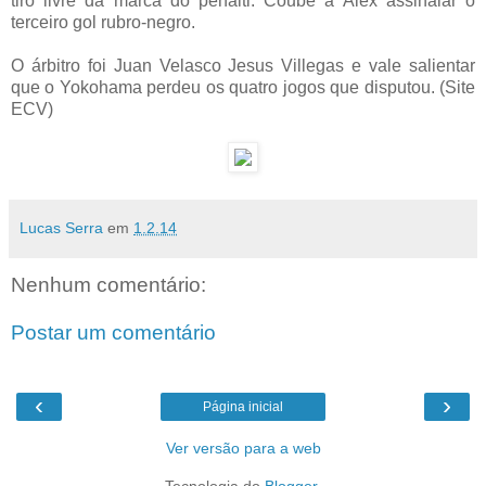
tiro livre da marca do pênalti. Coube a Alex assinalar o
terceiro gol rubro-negro.
O árbitro foi Juan Velasco Jesus Villegas e vale salientar
que o Yokohama perdeu os quatro jogos que disputou. (Site
ECV)
Lucas Serra
em
1.2.14
Nenhum comentário:
Postar um comentário
‹
›
Página inicial
Ver versão para a web