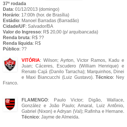
37ª rodada
Data
: 01/12/2013 (domingo)
Horário
: 17:00h (hor. de Brasília)
Estádio
: Manoel Barradas (Barradão)
Cidade/UF
: Salvador/BA
Valor do Ingresso
: R$ 20,00 (p/ arquibancada)
Renda bruta
: R$ ??
Renda líquida
: R$
Público
: ??
VITÓRIA
: Wilson; Ayrton, Victor Ramos, Kadu e
Juan; Cáceres, Escudero (William Henrique) e
Renato Cajá (Danilo Tarracha); Marquinhos, Dinei
e Maxi Biancucchi (Luiz Gustavo).
Técnico
: Ney
Franco.
FLAMENGO
: Paulo Victor; Digão, Wallace,
González e João Paulo; Amaral, Luiz Antônio,
Gabriel (Nixon) e Adryan (Val); Rafinha e Hernane.
Técnico
: Jayme de Almeida.