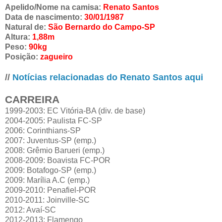
Apelido/Nome na camisa:
Renato Santos
Data de nascimento:
30/01/1987
Natural de:
São Bernardo do Campo-SP
Altura:
1,88m
Peso:
90kg
Posição:
zagueiro
//
Notícias relacionadas do Renato Santos aqui
CARREIRA
1999-2003: EC Vitória-BA (div. de base)
2004-2005: Paulista FC-SP
2006: Corinthians-SP
2007: Juventus-SP (emp.)
2008: Grêmio Barueri (emp.)
2008-2009: Boavista FC-POR
2009: Botafogo-SP (emp.)
2009: Marília A.C (emp.)
2009-2010: Penafiel-POR
2010-2011: Joinville-SC
2012: Avaí-SC
2012-2013: Flamengo