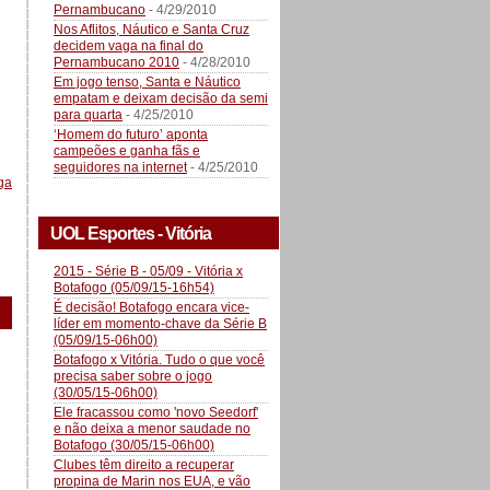
Pernambucano
- 4/29/2010
Nos Aflitos, Náutico e Santa Cruz
decidem vaga na final do
Pernambucano 2010
- 4/28/2010
Em jogo tenso, Santa e Náutico
empatam e deixam decisão da semi
para quarta
- 4/25/2010
‘Homem do futuro’ aponta
campeões e ganha fãs e
seguidores na internet
- 4/25/2010
ga
UOL Esportes - Vitória
2015 - Série B - 05/09 - Vitória x
Botafogo (05/09/15-16h54)
É decisão! Botafogo encara vice-
líder em momento-chave da Série B
(05/09/15-06h00)
Botafogo x Vitória. Tudo o que você
precisa saber sobre o jogo
(30/05/15-06h00)
Ele fracassou como 'novo Seedorf'
e não deixa a menor saudade no
Botafogo (30/05/15-06h00)
Clubes têm direito a recuperar
propina de Marin nos EUA, e vão