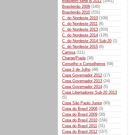
Brasileiro série B 2012
(1051)
Brasileirão 2009
(145)
Brasileirão 2010
(331)
C. do Nordeste 2010
(109)
C. do Nordeste 2011
(8)
C. do Nordeste 2013
(203)
C. do Nordeste 2014
(128)
C. do Nordeste 2014 Sub-20
(1)
C. do Nordeste 2015
(6)
Camisa
(111)
Charge/Piada
(38)
Conselho e Conselheiros
(58)
Copa 2 de Julho
(48)
Copa Governador 2012
(17)
Copa Governador 2013
(24)
Copa Governador 2014
(5)
Copa Libertadores Sub-20 2013
(5)
Copa São Paulo Junior
(93)
Copa do Brasil 2008
(3)
Copa do Brasil 2009
(30)
Copa do Brasil 2010
(156)
Copa do Brasil 2011
(31)
Copa do Brasil 2012
(157)