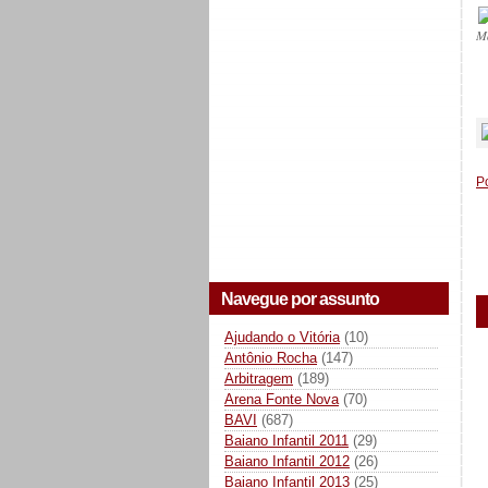
M
_
P
Navegue por assunto
Ajudando o Vitória
(10)
Antônio Rocha
(147)
Arbitragem
(189)
Arena Fonte Nova
(70)
BAVI
(687)
Baiano Infantil 2011
(29)
Baiano Infantil 2012
(26)
Baiano Infantil 2013
(25)