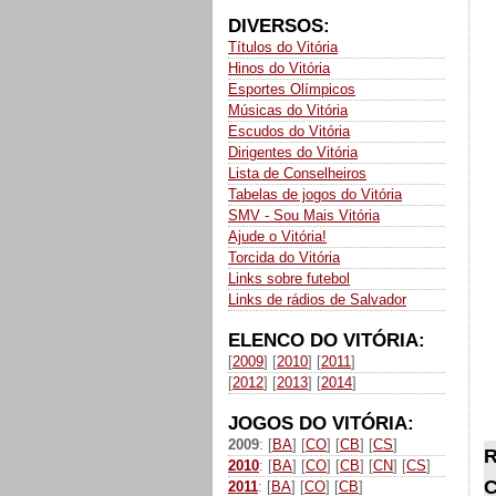
DIVERSOS:
Títulos do Vitória
Hinos do Vitória
Esportes Olímpicos
Músicas do Vitória
Escudos do Vitória
Dirigentes do Vitória
Lista de Conselheiros
Tabelas de jogos do Vitória
SMV - Sou Mais Vitória
Ajude o Vitória!
Torcida do Vitória
Links sobre futebol
Links de rádios de Salvador
ELENCO DO VITÓRIA:
[
2009
] [
2010
] [
2011
]
[
2012
] [
2013
] [
2014
]
JOGOS DO VITÓRIA:
2009
: [
BA
] [
CO
] [
CB
] [
CS
]
R
2010
: [
BA
] [
CO
] [
CB
] [
CN
] [
CS
]
C
2011
: [
BA
] [
CO
] [
CB
]