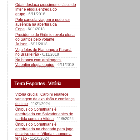
Odair destaca crescimento tático do
Inter e elogia entrega do
grupo
- 6/11/2018
Pelé cancela viagem e pode ser
ausência na abertura da
Copa
- 6/11/2018
Presidente do Grêmio revela oferta
do Santos pelo volante
Jaílson
- 6/11/2018
Veja fotos de Flamengo x Paraná
no Brasileirão
- 6/11/2018
Na bronca com arbitragem,
Valentim elogia equipe
- 6/11/2018
Terra Esportes - Vitória
Vitória crucial: Carpini enaltece
vantagem da expulsão e confiança
do time
- 11/21/2024
Ônibus do Corinthians é
apedrejado em Salvador antes de
partida contra o Vitória
- 11/9/2024
Ônibus do Corinthians é
apedrejado na chegada para jogo
decisivo com o Vitória e aumenta
tensão
- 11/10/2024