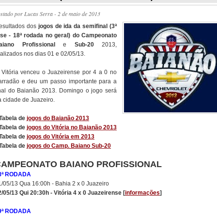
ostado por
Lucas Serra
- 2 de maio de 2013
esultados dos
jogos de ida da semifinal (3ª
ase - 18ª rodada no geral) do Campeonato
aiano Profissional
e
Sub-20
2013,
alizados nos dias 01 e 02/05/13.
 Vitória venceu o Juazeirense por 4 a 0 no
arradão e deu um passo importante para a
inal do Baianão 2013. Domingo o jogo será
a cidade de Juazeiro.
 Tabela de
jogos do Baianão 2013
 Tabela de
jogos do Vitória no Baianão 2013
 Tabela de
jogos do Vitória em 2013
 Tabela de
jogos do Camp. Baiano Sub-20
CAMPEONATO BAIANO PROFISSIONAL
8ª RODADA
1/05/13 Qua 16:00h - Bahia 2 x 0 Juazeiro
/05/13 Qui 20:30h - Vitória 4 x 0 Juazeirense [
informações
]
9ª RODADA