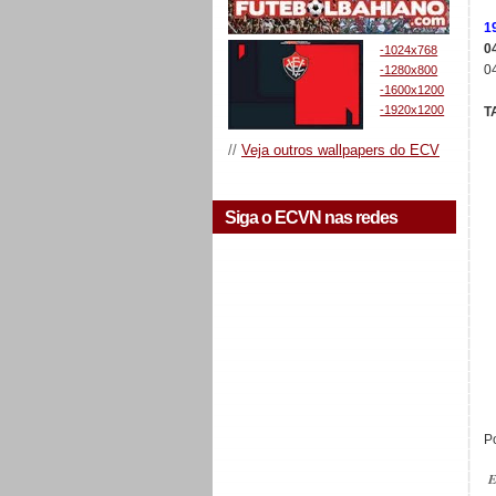
1
0
-1024x768
0
-1280x800
-1600x1200
-1920x1200
T
//
Veja outros wallpapers do ECV
Siga o ECVN nas redes
Po
E