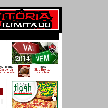
A. Rocha
Plano
ém de ruim,
SMV Bronze
em vontade
por boleto
.