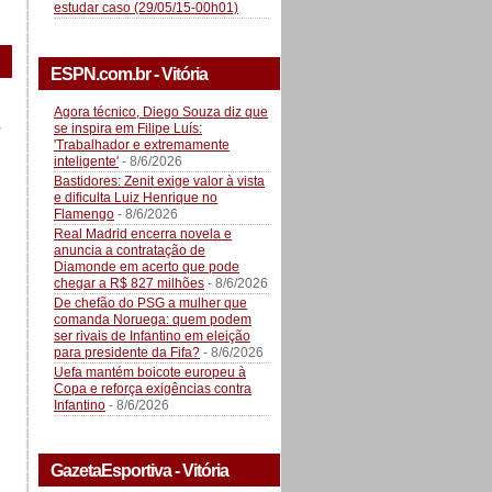
estudar caso (29/05/15-00h01)
ESPN.com.br - Vitória
Agora técnico, Diego Souza diz que
a
se inspira em Filipe Luís:
'Trabalhador e extremamente
inteligente'
- 8/6/2026
Bastidores: Zenit exige valor à vista
e dificulta Luiz Henrique no
Flamengo
- 8/6/2026
Real Madrid encerra novela e
anuncia a contratação de
Diamonde em acerto que pode
chegar a R$ 827 milhões
- 8/6/2026
De chefão do PSG a mulher que
comanda Noruega: quem podem
ser rivais de Infantino em eleição
para presidente da Fifa?
- 8/6/2026
Uefa mantém boicote europeu à
Copa e reforça exigências contra
Infantino
- 8/6/2026
GazetaEsportiva - Vitória