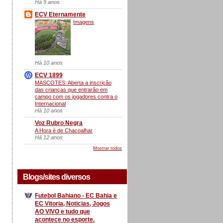
Há 9 anos
ECV Eternamente
Imagens
Há 10 anos
ECV 1899
MASCOTES: Aberta a inscrição
das crianças que entrarão em
campo com os jogadores contra o
Internacional
Há 10 anos
Voz Rubro Negra
A Hora é de Chacoalhar
Há 12 anos
Mostrar todos
Blogs/sites diversos
Futebol Bahiano - EC Bahia e
EC Vitoria, Noticias, Jogos
AO VIVO e tudo que
acontece no esporte.