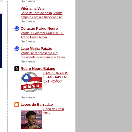
Há 5 anos
Vitória na Veia!
Série B: Fora de casa, Vitória
empata com a Chapecoense
Há 5 anos
Coração Rubro-Negro
Vitória X Guarani 14/09/2019 –
Arena Fonte Nova
Há 6 anos
Leão Minha Paixão
Vitória se reapresenta e o
presidente acompanha o treino
Há 7 anos
Rubro-Negro Baiano
CAMPEONATOS
ESTADUAIS EM
EXTINÇÃO?
Há 7 anos
Leões do Barradão
Copa do Brasil
2017