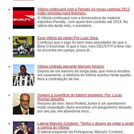
Vitória continuará com a Penalty. As novas camisas 2012
estão previstas para fevereiro.
O Vitória continuará com a fornecedora de material
esportivo Penalty , com quem tem contrato até 2014. No
último dia deste mês, o president...
Esse Vitória dá medo! Por Luan Silva.
Confesso que o jogo foi bem mais assustador do que o
filme O Exorcista. O que é isso, meu DEUS?!?! O time não
se encontra em campo, prova di...
Vitória contrata atacante Marcelo Nicácio
Depois de um namoro de longa data, que nunca resultou
em casamento, a diretoria do Vitória acertou nesta quarta-
feira a contratação de ma...
Viagem à superfície do futebol brasileiro. Por: Lucas
Rochas §iquilho.
Resumo do livro: Alexi Portela Junior é um aventureiro
muito respeitado. Após encontrar um pergaminho deixado
por seu pai, ele abandona seus...
Lateral Marcelo Cordeiro: "Tenho o desejo de voltar a vestir
a camisa do Vitória"
O lateral-esquerdo da Portuguesa, Marcelo Cordeiro ,