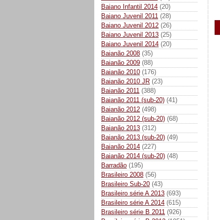
Baiano Infantil 2014
(20)
Baiano Juvenil 2011
(28)
Baiano Juvenil 2012
(26)
Baiano Juvenil 2013
(25)
Baiano Juvenil 2014
(20)
Baianão 2008
(35)
Baianão 2009
(88)
Baianão 2010
(176)
Baianão 2010 JR
(23)
Baianão 2011
(388)
Baianão 2011 (sub-20)
(41)
Baianão 2012
(498)
Baianão 2012 (sub-20)
(68)
Baianão 2013
(312)
Baianão 2013 (sub-20)
(49)
Baianão 2014
(227)
Baianão 2014 (sub-20)
(48)
Barradão
(195)
Brasileiro 2008
(56)
Brasileiro Sub-20
(43)
Brasileiro série A 2013
(693)
Brasileiro série A 2014
(615)
Brasileiro série B 2011
(926)