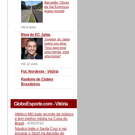
Barradão: Obras
da Via-Expressa
quase pronta!
Há 8 anos
Blog do EC Jahia
Jogador do Jahia
sobre seu time:
"Isso aqui está
uma merda, está
uma bosta"
Há 12 anos
Fut. Nordeste - Vitória
Ranking de Clubes
Brasileiros
GloboEsporte.com - Vitória
Atlético-MG bate recorde de público
e tem melhor média na Copa do
Brasil
- 4/30/2010
Náutico bate o Santa Cruz e vai
encarar o Sport na decisão do