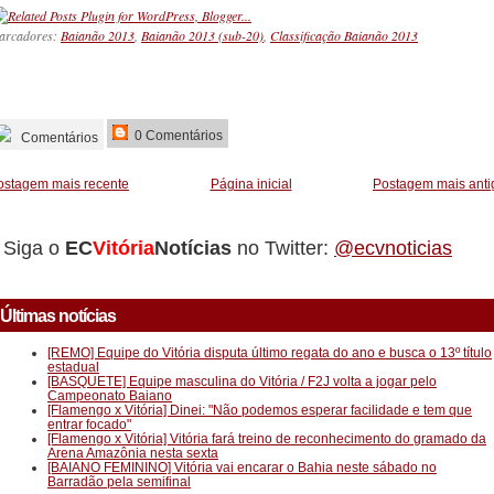
arcadores:
Baianão 2013
,
Baianão 2013 (sub-20)
,
Classificação Baianão 2013
_________
0 Comentários
Comentários
ostagem mais recente
Página inicial
Postagem mais anti
Siga o
EC
Vitória
Notícias
no Twitter:
@ecvnoticias
Últimas notícias
[REMO] Equipe do Vitória disputa último regata do ano e busca o 13º título
estadual
[BASQUETE] Equipe masculina do Vitória / F2J volta a jogar pelo
Campeonato Baiano
[Flamengo x Vitória] Dinei: "Não podemos esperar facilidade e tem que
entrar focado"
[Flamengo x Vitória] Vitória fará treino de reconhecimento do gramado da
Arena Amazônia nesta sexta
[BAIANO FEMININO] Vitória vai encarar o Bahia neste sábado no
Barradão pela semifinal