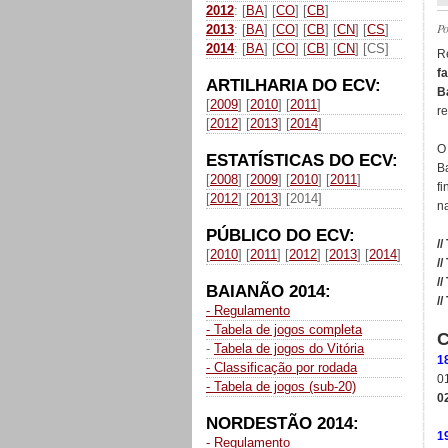
2012
: [
BA
] [
CO
] [
CB
]
P
2013
: [
BA
] [
CO
] [
CB
] [
CN
] [
CS
]
2014
: [
BA
] [
CO
] [
CB
] [
CN
] [CS]
R
f
ARTILHARIA DO ECV:
B
[
2009
] [
2010
] [
2011
]
re
[
2012
] [
2013
] [
2014
]
O
ESTATÍSTICAS DO ECV:
B
[
2008
] [
2009
] [
2010
] [
2011
]
f
[
2012
] [
2013
] [2014]
n
PÚBLICO DO ECV:
//
[
2010
] [
2011
] [
2012
] [
2013
] [
2014
]
//
//
BAIANÃO 2014:
//
- Regulamento
- Tabela de jogos completa
-
Tabela de jogos do Vitória
1
- Classificação por rodada
0
- Tabela de jogos (sub-20)
02
NORDESTÃO 2014:
1
- Regulamento