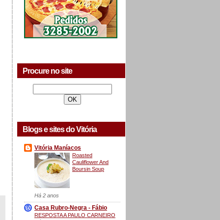
Procure no site
Blogs e sites do Vitória
Vitória Maníacos
Roasted
Cauliflower And
Boursin Soup
Há 2 anos
Casa Rubro-Negra - Fábio
RESPOSTA A PAULO CARNEIRO