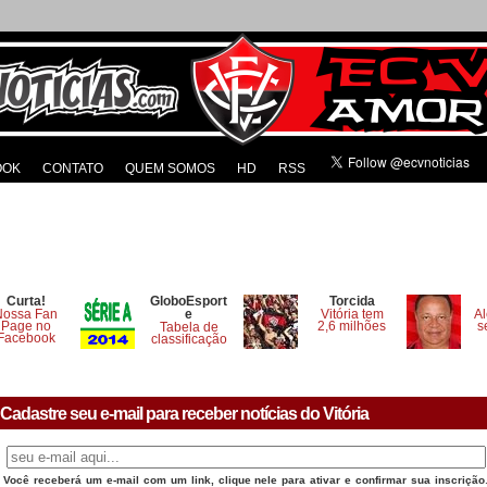
OOK
CONTATO
QUEM SOMOS
HD
RSS
Curta!
GloboEsport
Torcida
Nossa Fan
e
Vitória tem
Al
Page no
2,6 milhões
s
Tabela de
Facebook
classificação
Cadastre seu e-mail para receber notícias do Vitória
Você receberá um e-mail com um link, clique nele para ativar e confirmar sua inscrição