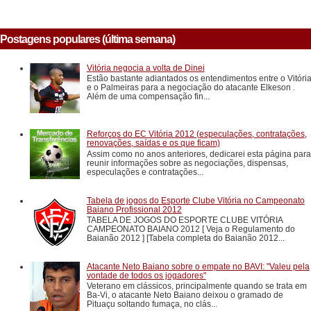
Postagens populares (última semana)
Vitória negocia a volta de Dinei
Estão bastante adiantados os entendimentos entre o Vitóri
e o Palmeiras para a negociação do atacante Elkeson .
Além de uma compensação fin...
Reforços do EC Vitória 2012 (especulações, contratações,
renovações, saídas e os que ficam)
Assim como no anos anteriores, dedicarei esta página para
reunir informações sobre as negociações, dispensas,
especulações e contratações...
Tabela de jogos do Esporte Clube Vitória no Campeonato
Baiano Profissional 2012
TABELA DE JOGOS DO ESPORTE CLUBE VITÓRIA
CAMPEONATO BAIANO 2012 [ Veja o Regulamento do
Baianão 2012 ] [Tabela completa do Baianão 2012...
Atacante Neto Baiano sobre o empate no BAVI: "Valeu pela
vontade de todos os jogadores"
Veterano em clássicos, principalmente quando se trata em
Ba-Vi, o atacante Neto Baiano deixou o gramado de
Pituaçu soltando fumaça, no clás...