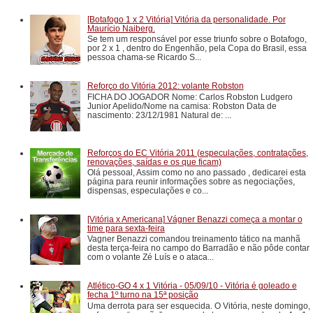
[Botafogo 1 x 2 Vitória] Vitória da personalidade. Por
Maurício Naiberg.
Se tem um responsável por esse triunfo sobre o Botafogo,
por 2 x 1 , dentro do Engenhão, pela Copa do Brasil, essa
pessoa chama-se Ricardo S...
Reforço do Vitória 2012: volante Robston
FICHA DO JOGADOR Nome: Carlos Robston Ludgero
Junior Apelido/Nome na camisa: Robston Data de
nascimento: 23/12/1981 Natural de: ...
Reforços do EC Vitória 2011 (especulações, contratações,
renovações, saídas e os que ficam)
Olá pessoal, Assim como no ano passado , dedicarei esta
página para reunir informações sobre as negociações,
dispensas, especulações e co...
[Vitória x Americana] Vágner Benazzi começa a montar o
time para sexta-feira
Vagner Benazzi comandou treinamento tático na manhã
desta terça-feira no campo do Barradão e não pôde contar
com o volante Zé Luís e o ataca...
Atlético-GO 4 x 1 Vitória - 05/09/10 - Vitória é goleado e
fecha 1º turno na 15ª posição
Uma derrota para ser esquecida. O Vitória, neste domingo,