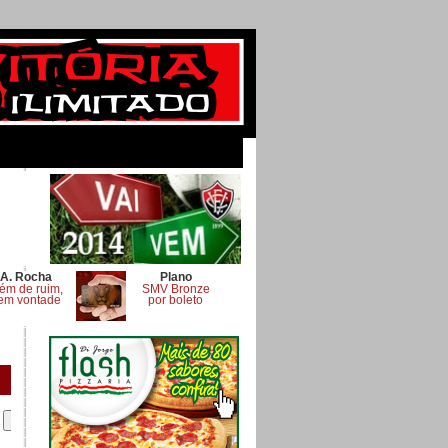
A. Rocha
Plano
ém de ruim,
SMV Bronze
em vontade
por boleto
.