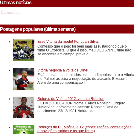
Últimas notícias
Carregando...
Postagens populares (última semana)
Esse Vitória dá medo! Por Luan Silva.
Confesso que o jogo foi bem mais assustador do que o
filme O Exorcista. O que é isso, meu DEUS?!?! O time não
se encontra em campo, prova di...
Vitória negocia a volta de Dinei
Estão bastante adiantados os entendimentos entre o Vitóri
e o Palmeiras para a negociação do atacante Elkeson .
Além de uma compensação fin...
Reforço do Vitória 2012: volante Robston
FICHA DO JOGADOR Nome: Carlos Robston Ludgero
Junior Apelido/Nome na camisa: Robston Data de
nascimento: 23/12/1981 Natural de: ...
Reforços do EC Vitória 2012 (especulações, contratações,
renovações, saídas e os que ficam)