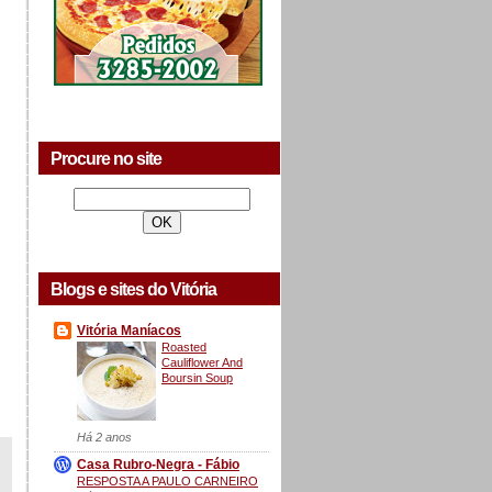
Procure no site
Blogs e sites do Vitória
Vitória Maníacos
Roasted
Cauliflower And
Boursin Soup
Há 2 anos
Casa Rubro-Negra - Fábio
RESPOSTA A PAULO CARNEIRO