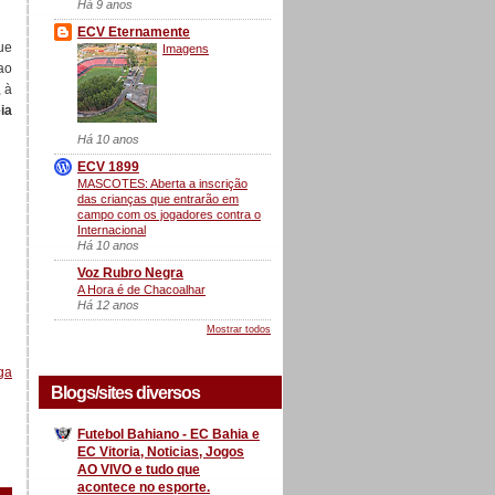
Há 9 anos
ECV Eternamente
ue
Imagens
ao
 à
ia
Há 10 anos
ECV 1899
MASCOTES: Aberta a inscrição
das crianças que entrarão em
campo com os jogadores contra o
Internacional
Há 10 anos
Voz Rubro Negra
A Hora é de Chacoalhar
Há 12 anos
Mostrar todos
ga
Blogs/sites diversos
Futebol Bahiano - EC Bahia e
EC Vitoria, Noticias, Jogos
AO VIVO e tudo que
acontece no esporte.