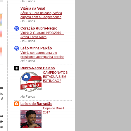
Há 5 anos
Vitória na Veia!
Série B: Fora de casa, Vitória
empata com a Chapecoense
Há 5 anos
Coração Rubro-Negro
Vitória X Guarani 14/09/2019 –
Arena Fonte Nova
Há 6 anos
Leão Minha Paixão
Vitória se reapresenta e o
presidente acompanha o treino
Há 7 anos
Rubro-Negro Baiano
CAMPEONATOS
ESTADUAIS EM
EXTINÇÃO?
am
nio
Há 7 anos
 é
Leões do Barradão
Copa do Brasil
2017
sa
a-
be