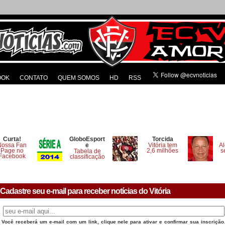
OOK
CONTATO
QUEM SOMOS
HD
RSS
Curta!
GloboEsport
Torcida
Nossa Fan
e
Vitória tem
Al
Page no
2,6 milhões
s
Tabela de
Facebook
classificação
Cadastre seu e-mail para receber notícias do Vitória
Você receberá um e-mail com um link, clique nele para ativar e confirmar sua inscrição