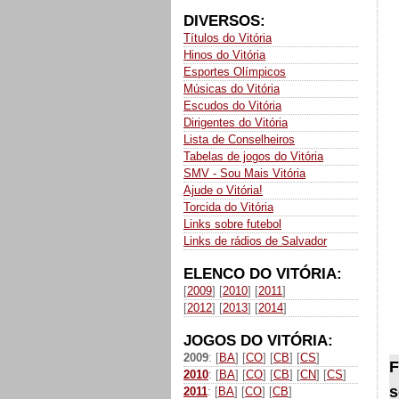
DIVERSOS:
Títulos do Vitória
Hinos do Vitória
Esportes Olímpicos
Músicas do Vitória
Escudos do Vitória
Dirigentes do Vitória
Lista de Conselheiros
Tabelas de jogos do Vitória
SMV - Sou Mais Vitória
Ajude o Vitória!
Torcida do Vitória
Links sobre futebol
Links de rádios de Salvador
ELENCO DO VITÓRIA:
[
2009
] [
2010
] [
2011
]
[
2012
] [
2013
] [
2014
]
JOGOS DO VITÓRIA:
2009
: [
BA
] [
CO
] [
CB
] [
CS
]
F
2010
: [
BA
] [
CO
] [
CB
] [
CN
] [
CS
]
s
2011
: [
BA
] [
CO
] [
CB
]