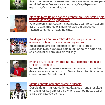
Assim como no anos anteriores, dedicarei esta página para
reunir informações sobre as negociações, dispensas,
especulações e contratações...
Atacante Neto Baiano sobre o empate no BAVI: "Valeu pela
vontade de todos os jogadores"
Veterano em clássicos, principalmente quando se trata em
Ba-Vi, o atacante Neto Baiano deixou o gramado de
Pituaçu soltando fumaça, no clás...
Botafogo 1 x 2 Vitória - 09/05/12 - Vitória joga bem e
elimina o Botafogo de virada no Engenhão
Botafogo jogava por um empate sem gols para se
classificar. Mas, quando a bola rolou, as coisas pareciam
se encaminhar para uma classificaçã...
[Vitória x Americana] Vágner Benazzi começa a montar o
time para sexta-feira
Vagner Benazzi comandou treinamento tático na manhã
desta terça-feira no campo do Barradão e não pôde contar
com o volante Zé Luís e o ataca...
Vitória contrata atacante Marcelo Nicácio
Depois de um namoro de longa data, que nunca resultou
em casamento, a diretoria do Vitória acertou nesta quarta-
feira a contratação de ma...