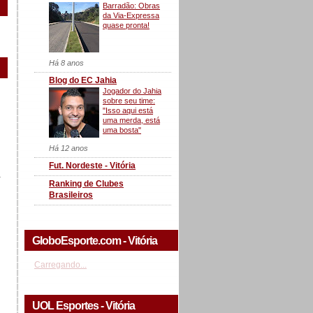
Barradão: Obras
da Via-Expressa
quase pronta!
Há 8 anos
Blog do EC Jahia
Jogador do Jahia
sobre seu time:
"Isso aqui está
uma merda, está
uma bosta"
Há 12 anos
Fut. Nordeste - Vitória
a
Ranking de Clubes
Brasileiros
GloboEsporte.com - Vitória
Carregando...
UOL Esportes - Vitória