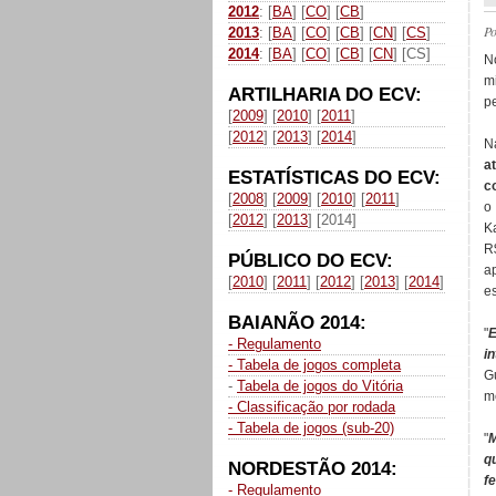
2012
: [
BA
] [
CO
] [
CB
]
P
2013
: [
BA
] [
CO
] [
CB
] [
CN
] [
CS
]
2014
: [
BA
] [
CO
] [
CB
] [
CN
] [CS]
N
m
ARTILHARIA DO ECV:
pe
[
2009
] [
2010
] [
2011
]
[
2012
] [
2013
] [
2014
]
N
a
ESTATÍSTICAS DO ECV:
c
[
2008
] [
2009
] [
2010
] [
2011
]
o
[
2012
] [
2013
] [2014]
K
R
PÚBLICO DO ECV:
a
[
2010
] [
2011
] [
2012
] [
2013
] [
2014
]
e
BAIANÃO 2014:
"
E
- Regulamento
i
- Tabela de jogos completa
G
-
Tabela de jogos do Vitória
m
- Classificação por rodada
- Tabela de jogos (sub-20)
"
M
q
NORDESTÃO 2014:
f
- Regulamento