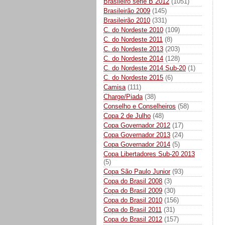
Brasileiro série B 2012
(1051)
Brasileirão 2009
(145)
Brasileirão 2010
(331)
C. do Nordeste 2010
(109)
C. do Nordeste 2011
(8)
C. do Nordeste 2013
(203)
C. do Nordeste 2014
(128)
C. do Nordeste 2014 Sub-20
(1)
C. do Nordeste 2015
(6)
Camisa
(111)
Charge/Piada
(38)
Conselho e Conselheiros
(58)
Copa 2 de Julho
(48)
Copa Governador 2012
(17)
Copa Governador 2013
(24)
Copa Governador 2014
(5)
Copa Libertadores Sub-20 2013
(5)
Copa São Paulo Junior
(93)
Copa do Brasil 2008
(3)
Copa do Brasil 2009
(30)
Copa do Brasil 2010
(156)
Copa do Brasil 2011
(31)
Copa do Brasil 2012
(157)