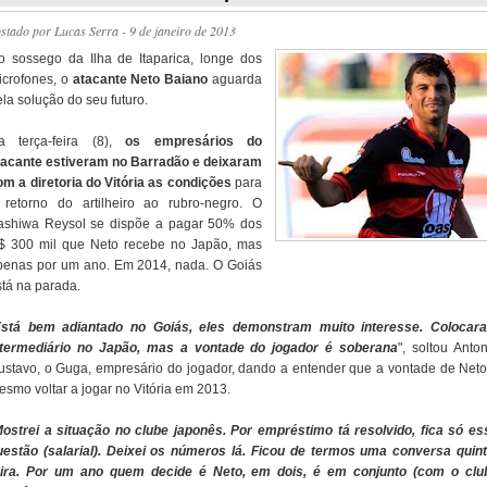
ostado por
Lucas Serra
- 9 de janeiro de 2013
o sossego da Ilha de Itaparica, longe dos
icrofones, o
atacante Neto Baiano
aguarda
la solução do seu futuro.
a terça-feira (8),
os empresários do
tacante estiveram no Barradão e deixaram
om a diretoria do Vitória as condições
para
 retorno do artilheiro ao rubro-negro. O
ashiwa Reysol se dispõe a pagar 50% dos
$ 300 mil que Neto recebe no Japão, mas
penas por um ano. Em 2014, nada. O Goiás
stá na parada.
stá bem adiantado no Goiás, eles demonstram muito interesse. Colocar
ntermediário no Japão, mas a vontade do jogador é soberana
", soltou Anto
ustavo, o Guga, empresário do jogador, dando a entender que a vontade de Neto
esmo voltar a jogar no Vitória em 2013.
ostrei a situação no clube japonês. Por empréstimo tá resolvido, fica só es
uestão (salarial). Deixei os números lá. Ficou de termos uma conversa quint
eira. Por um ano quem decide é Neto, em dois, é em conjunto (com o clu