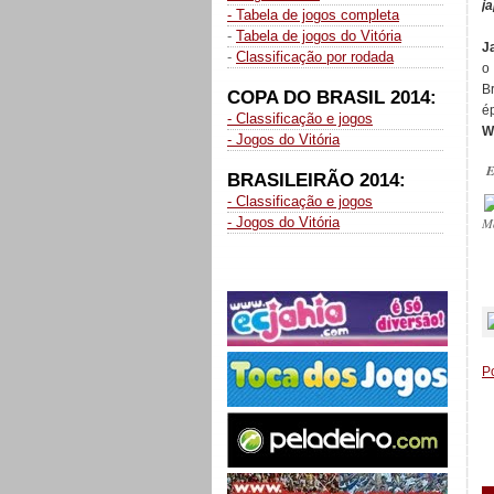
j
- Tabela de jogos completa
-
Tabela de jogos do Vitória
J
-
Classificação por rodada
o
B
COPA DO BRASIL 2014:
é
- Classificação e jogos
W
- Jogos do Vitória
E
BRASILEIRÃO 2014:
- Classificação e jogos
- Jogos do Vitória
M
_
P