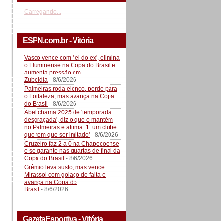
Carregando...
ESPN.com.br - Vitória
Vasco vence com 'lei do ex', elimina
o Fluminense na Copa do Brasil e
aumenta pressão em
Zubeldía
- 8/6/2026
Palmeiras roda elenco, perde para
o Fortaleza, mas avança na Copa
do Brasil
- 8/6/2026
Abel chama 2025 de 'temporada
desgraçada', diz o que o mantém
no Palmeiras e afirma: 'É um clube
que tem que ser imitado'
- 8/6/2026
Cruzeiro faz 2 a 0 na Chapecoense
e se garante nas quartas de final da
Copa do Brasil
- 8/6/2026
Grêmio leva susto, mas vence
Mirassol com golaço de falta e
avança na Copa do
Brasil
- 8/6/2026
GazetaEsportiva - Vitória