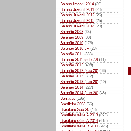
Baiano Infantil 2014
(20)
Baiano Juvenil 2011
(28)
Baiano Juvenil 2012
(26)
Baiano Juvenil 2013
(25)
Baiano Juvenil 2014
(20)
Baianão 2008
(35)
Baianão 2009
(88)
Baianão 2010
(176)
Baianão 2010 JR
(23)
Baianão 2011
(388)
Baianão 2011 (sub-20)
(41)
Baianão 2012
(498)
Baianão 2012 (sub-20)
(68)
Baianão 2013
(312)
Baianão 2013 (sub-20)
(49)
Baianão 2014
(227)
Baianão 2014 (sub-20)
(48)
Barradão
(195)
Brasileiro 2008
(56)
Brasileiro Sub-20
(43)
Brasileiro série A 2013
(693)
Brasileiro série A 2014
(615)
Brasileiro série B 2011
(926)