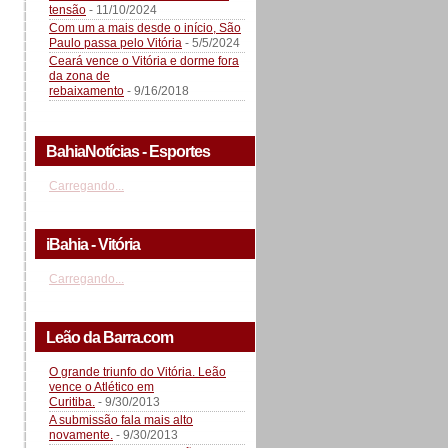
tensão
- 11/10/2024
Com um a mais desde o início, São
Paulo passa pelo Vitória
- 5/5/2024
Ceará vence o Vitória e dorme fora
da zona de
rebaixamento
- 9/16/2018
BahiaNotícias - Esportes
Carregando...
iBahia - Vitória
Carregando...
Leão da Barra.com
O grande triunfo do Vitória. Leão
vence o Atlético em
Curitiba.
- 9/30/2013
A submissão fala mais alto
novamente.
- 9/30/2013