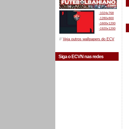
-1024x768
-1280x800
-1600x1200
-1920x1200
//
Veja outros wallpapers do ECV
Siga o ECVN nas redes