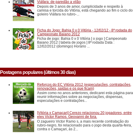
Viáfara: de paredão a vilão
Depois de 3 anos de amor, cumplicidade e respeito à
camisa e torcida do Vitória, está chegando ao fim o ciclo do
goleiro Viáfara no rubro-...
Ficha do Jogo: Bahia 0 x 0 Vitória - 12/02/12 - 8ª rodada do
Campeonato Baiano 2012
Ficha de jogo: Bahia 0 x 0 Vitória [ o jogo ] Campeonato
Baiano 2012 [ tabela de jogos ] 8ª rodada Data :
12/02/2012 (domingo) Horário ...
Postagens populares (últimos 30 dias)
Reforços do EC Vitória 2012 (especulações, contratações,
renovações, saídas e os que ficam)
Assim como no anos anteriores, dedicarei esta página para
reunir informações sobre as negociações, dispensas,
especulações e contratações...
[Vitória x Camaçari] Cerezo relacionou 20 jogadores, entre
eles Victor Ramos. Geovanni de fora.
O zagueiro Victor Ramo s, a mais recente contratação do
rubro-negro, foi relacionado para o jogo desta quarta-feira,
contra o Camaçari, às 2...