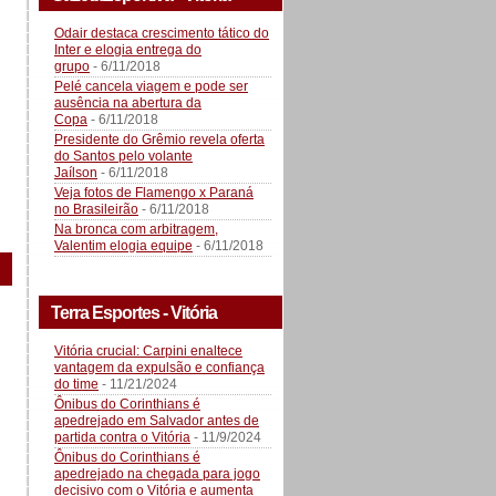
Odair destaca crescimento tático do
Inter e elogia entrega do
grupo
- 6/11/2018
Pelé cancela viagem e pode ser
ausência na abertura da
Copa
- 6/11/2018
Presidente do Grêmio revela oferta
do Santos pelo volante
Jaílson
- 6/11/2018
Veja fotos de Flamengo x Paraná
no Brasileirão
- 6/11/2018
Na bronca com arbitragem,
Valentim elogia equipe
- 6/11/2018
Terra Esportes - Vitória
Vitória crucial: Carpini enaltece
vantagem da expulsão e confiança
do time
- 11/21/2024
Ônibus do Corinthians é
apedrejado em Salvador antes de
partida contra o Vitória
- 11/9/2024
Ônibus do Corinthians é
apedrejado na chegada para jogo
decisivo com o Vitória e aumenta