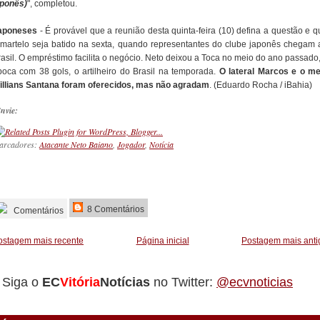
aponês)
", completou.
aponeses
- É provável que a reunião desta quinta-feira (10) defina a questão e q
 martelo seja batido na sexta, quando representantes do clube japonês chegam 
rasil. O empréstimo facilita o negócio. Neto deixou a Toca no meio do ano passado,
poca com 38 gols, o artilheiro do Brasil na temporada.
O lateral Marcos e o me
illians Santana foram oferecidos, mas não agradam
. (Eduardo Rocha / iBahia)
nvie:
arcadores:
Atacante Neto Baiano
,
Jogador
,
Notícia
_________
8 Comentários
Comentários
ostagem mais recente
Página inicial
Postagem mais anti
Siga o
EC
Vitória
Notícias
no Twitter:
@ecvnoticias