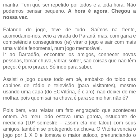
mantra. Tem que ser repetido por todos e a toda hora. Não
podemos pensar pequeno.
A hora é agora. Chegou a
nossa vez
.
Falando do jogo, teve de tudo. Saímos na frente,
acomodamo-nos, veio a virada do Paraná, mas, com garra e
competência conseguimos (re) virar o jogo e sair com mais
uma vitória fenomenal, num jogo memorável.
Ir ao Barradão, encontrar os amigos, conhecer novas
pessoas, tomar chuva, vibrar, sofrer, são coisas que não têm
preço: é puro prazer. Só indo para saber.
Assisti o jogo quase todo em pé, embaixo do toldo das
cabines de rádio e televisão (para visitantes), mesmo
usando uma capa (do ECVitória, é claro), não deixei de me
molhar, pois quem sai na chuva é para se molhar, não é?
Pois bem, vou relatar um fato engraçado que aconteceu
ontem. Ao meu lado estava uma garota, estudante de
medicina (10º semestre – assim ela me falou) com seus
amigos, também se protegendo da chuva. O Vitória vencia o
jogo por 1 X 0 e tomava o maior sufoco, prenunciando o