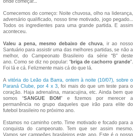
onde começar...
Comecemos do começo: Noite chuvosa, olho na liderança,
adversário qualificado, nosso time motivado, jogo pegado...
Todos os ingredientes para uma grande partida. E assim
aconteceu.
Valeu a pena, mesmo debaixo de chuva
, ir ao nosso
Santuário para assistir uma das melhores partidas, se não a
melhor, do Campeonato Brasileiro da série “B” deste
ano. Como se diz no popular: “
briga de cachorro grande
”.
Foi lá e cá. Felizmente mais cá do que lá.
A
vitória do Leão da Barra, ontem à noite (10/07), sobre o
Paraná Clube, por 4 x 3
, foi mais do que um teste para o
coração. Haja adrenalina, maracujina, etc. Ainda bem que
somos “
SANGUE BOM
” e fizemos por merecer a
permanência no grupo daqueles que irão para elite do
futebol brasileiro no próximo ano.
Estamos no caminho certo. Time motivado e focado para a
conquista do campeonato. Tem que ser assim mesmo.
Vamos ser campeões brasileiros este ano. Este é o nosso