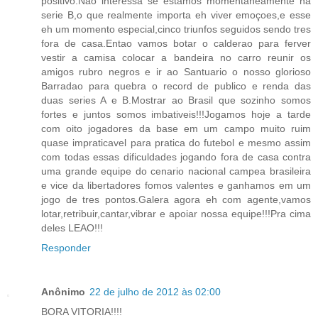
positivo.Nao interessa se estamos momentaneamente na
serie B,o que realmente importa eh viver emoçoes,e esse
eh um momento especial,cinco triunfos seguidos sendo tres
fora de casa.Entao vamos botar o calderao para ferver
vestir a camisa colocar a bandeira no carro reunir os
amigos rubro negros e ir ao Santuario o nosso glorioso
Barradao para quebra o record de publico e renda das
duas series A e B.Mostrar ao Brasil que sozinho somos
fortes e juntos somos imbativeis!!!Jogamos hoje a tarde
com oito jogadores da base em um campo muito ruim
quase impraticavel para pratica do futebol e mesmo assim
com todas essas dificuldades jogando fora de casa contra
uma grande equipe do cenario nacional campea brasileira
e vice da libertadores fomos valentes e ganhamos em um
jogo de tres pontos.Galera agora eh com agente,vamos
lotar,retribuir,cantar,vibrar e apoiar nossa equipe!!!Pra cima
deles LEAO!!!
Responder
Anônimo
22 de julho de 2012 às 02:00
BORA VITORIA!!!!