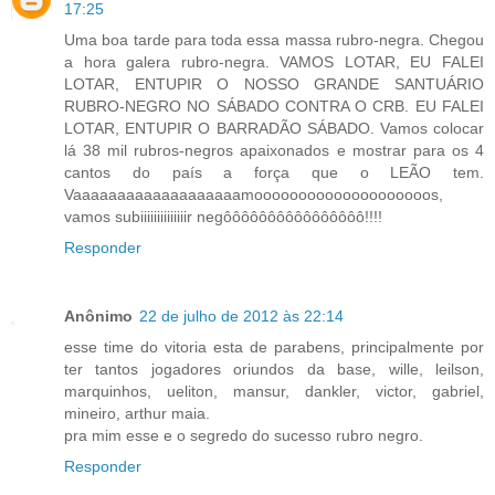
17:25
Uma boa tarde para toda essa massa rubro-negra. Chegou
a hora galera rubro-negra. VAMOS LOTAR, EU FALEI
LOTAR, ENTUPIR O NOSSO GRANDE SANTUÁRIO
RUBRO-NEGRO NO SÁBADO CONTRA O CRB. EU FALEI
LOTAR, ENTUPIR O BARRADÃO SÁBADO. Vamos colocar
lá 38 mil rubros-negros apaixonados e mostrar para os 4
cantos do país a força que o LEÃO tem.
Vaaaaaaaaaaaaaaaaaaamoooooooooooooooooooos,
vamos subiiiiiiiiiiiiiir negôôôôôôôôôôôôôôôô!!!!
Responder
Anônimo
22 de julho de 2012 às 22:14
esse time do vitoria esta de parabens, principalmente por
ter tantos jogadores oriundos da base, wille, leilson,
marquinhos, ueliton, mansur, dankler, victor, gabriel,
mineiro, arthur maia.
pra mim esse e o segredo do sucesso rubro negro.
Responder