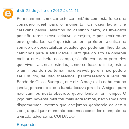
didi
23 de julho de 2012 às 11:41
Permitam-me começar este comentário com esta frase que
considero ideal para o momento: Os cães ladram, a
caravana passa, estamos no caminho certo, os invejosos
por não terem senso criativo, desejam; e por sentirem-se
envergonhados, se é que isto os tem, preferem a critica no
sentido de desestabilizar aqueles que poderiam lhes dá os
caminhos para a atualidade. Claro que do alto se observa
melhor que a beira do campo, só não contaram para eles
que vivem a contar estrelas, como se fosse o limite, este é
é um meio de nos tornar mais visível, porém não poderá
ser um fim, se não ficaremos, parafraseando a letra da
Banda de Chico Buarque, que diz: A moça feia debruçou na
janela, pensando que a banda tocava pra ela. Amigos, para
não cairmos neste absurdo, quero lembrar em tempo; O
jogo tem noventa minutos mais acréscimos, não vamos nos
dispersarmos, mesmo que estejamos ganhando de dez a
zero, a qualquer momento podemos conceder o empate ou
a virada adversária. CUI DA DO.
Responder