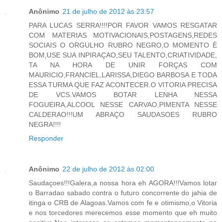
Anônimo
21 de julho de 2012 às 23:57
PARA LUCAS SERRA!!!!POR FAVOR VAMOS RESGATAR
COM MATERIAS MOTIVACIONAIS,POSTAGENS,REDES
SOCIAIS O ORGULHO RUBRO NEGRO,O MOMENTO È
BOM,USE SUA INPIRAÇAO,SEU TALENTO,CRIATIVIDADE,
TA NA HORA DE UNIR FORÇAS COM
MAURICIO,FRANCIEL,LARISSA,DIEGO BARBOSA E TODA
ESSA TURMA QUE FAZ ACONTECER.O VITORIA PRECISA
DE VCS.VAMOS BOTAR LENHA NESSA
FOGUEIRA,ALCOOL NESSE CARVAO,PIMENTA NESSE
CALDERAO!!!UM ABRAÇO SAUDASOES RUBRO
NEGRA!!!!
Responder
Anônimo
22 de julho de 2012 às 02:00
Saudaçoes!!!Galera,a nossa hora eh AGORA!!!Vamos lotar
o Barradao sabado contra o futuro concorrente do jahia de
itinga o CRB de Alagoas.Vamos com fe e otimismo,o Vitoria
e nos torcedores merecemos esse momento que eh muito