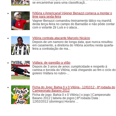
se encaminhar para uma classificaçã...
[Vitória x Americana] Vágner Benazzi começa a montar o
time para sexta-feira
Vagner Benazzi comandou treinamento tático na manhã
desta terça-feira no campo do Barradão e não pôde contar
com o volante Zé Luís e o ataca...
Vitória contrata atacante Marcelo Nicácio
Depois de um namoro de longa data, que nunca resultou
em casamento, a diretoria do Vitória acertou nesta quarta-
feira a contratação de ma...
Viáfara: de paredão a vilão
Depois de 3 anos de amor, cumplicidade e respeito à
camisa e torcida do Vitória, está chegando ao fim o ciclo do
goleiro Viáfara no rubro-...
Ficha do Jogo: Bahia 0 x 0 Vitória - 12/02/12 - 8ª rodada do
Campeonato Baiano 2012
Ficha de jogo: Bahia 0 x 0 Vitória [ o jogo ] Campeonato
Baiano 2012 [ tabela de jogos ] 8ª rodada Data :
12/02/2012 (domingo) Horário ...