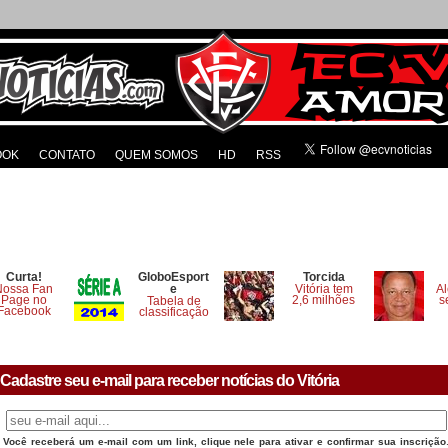
OOK
CONTATO
QUEM SOMOS
HD
RSS
Curta!
GloboEsport
Torcida
Nossa Fan
e
Vitória tem
Al
Page no
2,6 milhões
s
Tabela de
Facebook
classificação
Cadastre seu e-mail para receber notícias do Vitória
Você receberá um e-mail com um link, clique nele para ativar e confirmar sua inscrição