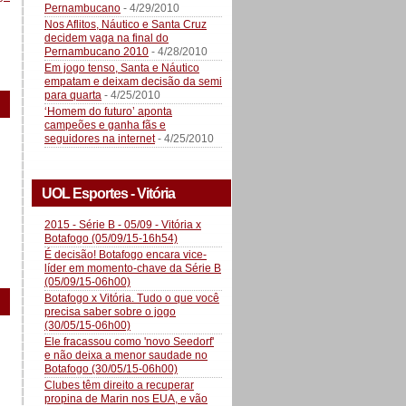
Pernambucano
- 4/29/2010
Nos Aflitos, Náutico e Santa Cruz
decidem vaga na final do
Pernambucano 2010
- 4/28/2010
Em jogo tenso, Santa e Náutico
empatam e deixam decisão da semi
para quarta
- 4/25/2010
‘Homem do futuro’ aponta
campeões e ganha fãs e
seguidores na internet
- 4/25/2010
UOL Esportes - Vitória
2015 - Série B - 05/09 - Vitória x
Botafogo (05/09/15-16h54)
É decisão! Botafogo encara vice-
líder em momento-chave da Série B
(05/09/15-06h00)
Botafogo x Vitória. Tudo o que você
precisa saber sobre o jogo
(30/05/15-06h00)
Ele fracassou como 'novo Seedorf'
e não deixa a menor saudade no
Botafogo (30/05/15-06h00)
Clubes têm direito a recuperar
propina de Marin nos EUA, e vão