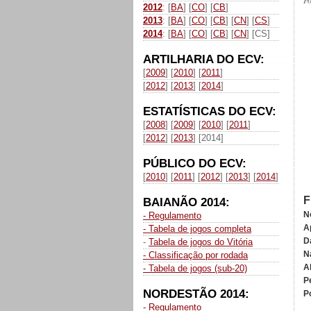
P
2012
: [
BA
] [
CO
] [
CB
]
2013
: [
BA
] [
CO
] [
CB
] [
CN
] [
CS
]
2014
: [
BA
] [
CO
] [
CB
] [
CN
] [CS]
ARTILHARIA DO ECV:
[
2009
] [
2010
] [
2011
]
[
2012
] [
2013
] [
2014
]
ESTATÍSTICAS DO ECV:
[
2008
] [
2009
] [
2010
] [
2011
]
[
2012
] [
2013
] [2014]
PÚBLICO DO ECV:
[
2010
] [
2011
] [
2012
] [
2013
] [
2014
]
F
BAIANÃO 2014:
N
- Regulamento
A
- Tabela de jogos completa
D
-
Tabela de jogos do Vitória
N
- Classificação por rodada
A
- Tabela de jogos (sub-20)
P
NORDESTÃO 2014:
P
- Regulamento