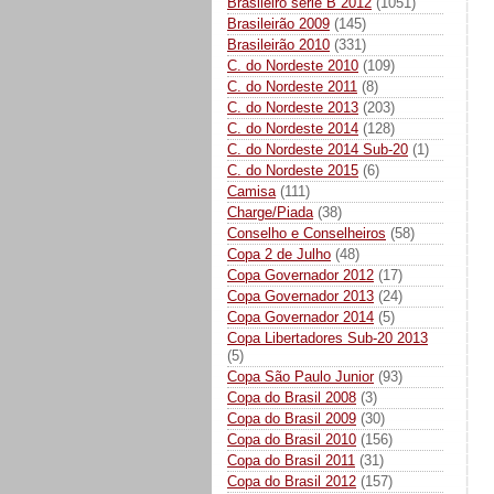
Brasileiro série B 2012
(1051)
Brasileirão 2009
(145)
Brasileirão 2010
(331)
C. do Nordeste 2010
(109)
C. do Nordeste 2011
(8)
C. do Nordeste 2013
(203)
C. do Nordeste 2014
(128)
C. do Nordeste 2014 Sub-20
(1)
C. do Nordeste 2015
(6)
Camisa
(111)
Charge/Piada
(38)
Conselho e Conselheiros
(58)
Copa 2 de Julho
(48)
Copa Governador 2012
(17)
Copa Governador 2013
(24)
Copa Governador 2014
(5)
Copa Libertadores Sub-20 2013
(5)
Copa São Paulo Junior
(93)
Copa do Brasil 2008
(3)
Copa do Brasil 2009
(30)
Copa do Brasil 2010
(156)
Copa do Brasil 2011
(31)
Copa do Brasil 2012
(157)