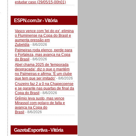
estudar caso (29/05/15-00h01)
a
ESPN.com.br - Vitória
Vasco vence com 'lei do ex', elimina
o Fluminense na Copa do Brasil e
aumenta pressão em
Zubeldía
- 8/6/2026
Palmeiras roda elenco, perde para
o Fortaleza, mas avança na Copa
do Brasil
- 8/6/2026
Abel chama 2025 de 'temporada
desgraçada', diz o que o mantém
no Palmeiras e afirma: 'É um clube
que tem que ser imitado'
- 8/6/2026
Cruzeiro faz 2 a 0 na Chapecoense
e se garante nas quartas de final da
Copa do Brasil
- 8/6/2026
Grêmio leva susto, mas vence
Mirassol com golaço de falta e
avança na Copa do
Brasil
- 8/6/2026
GazetaEsportiva - Vitória