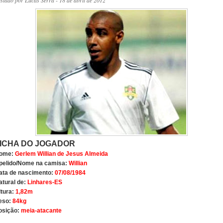
ostado por
Lucas Serra
- 18 de abril de 2012
ICHA DO JOGADOR
ome:
Gerlem Willian de Jesus Almeida
pelido/Nome na camisa:
Willian
ata de nascimento:
07/08/1984
atural de:
Linhares-ES
ltura:
1,82m
eso:
84kg
osição:
meia-atacante