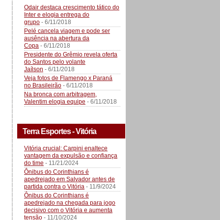
Odair destaca crescimento tático do
Inter e elogia entrega do
grupo
- 6/11/2018
Pelé cancela viagem e pode ser
ausência na abertura da
Copa
- 6/11/2018
Presidente do Grêmio revela oferta
do Santos pelo volante
Jaílson
- 6/11/2018
Veja fotos de Flamengo x Paraná
no Brasileirão
- 6/11/2018
Na bronca com arbitragem,
Valentim elogia equipe
- 6/11/2018
Terra Esportes - Vitória
Vitória crucial: Carpini enaltece
vantagem da expulsão e confiança
do time
- 11/21/2024
Ônibus do Corinthians é
apedrejado em Salvador antes de
partida contra o Vitória
- 11/9/2024
Ônibus do Corinthians é
apedrejado na chegada para jogo
decisivo com o Vitória e aumenta
tensão
- 11/10/2024