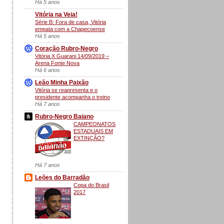
Há 5 anos
Vitória na Veia!
Série B: Fora de casa, Vitória
empata com a Chapecoense
Há 5 anos
Coração Rubro-Negro
Vitória X Guarani 14/09/2019 –
Arena Fonte Nova
Há 6 anos
Leão Minha Paixão
Vitória se reapresenta e o
presidente acompanha o treino
Há 7 anos
Rubro-Negro Baiano
CAMPEONATOS
ESTADUAIS EM
EXTINÇÃO?
Há 7 anos
Leões do Barradão
Copa do Brasil
2017