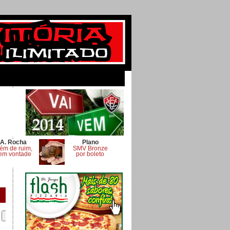
A. Rocha
Plano
ém de ruim,
SMV Bronze
em vontade
por boleto
.