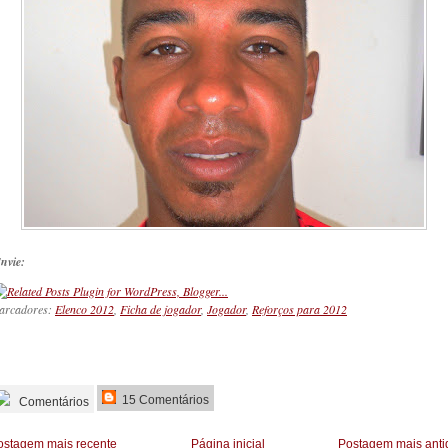
nvie:
arcadores:
Elenco 2012
,
Ficha de jogador
,
Jogador
,
Reforços para 2012
_________
15 Comentários
Comentários
ostagem mais recente
Página inicial
Postagem mais anti