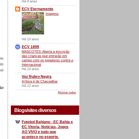
Há 9 anos
ECV Eternamente
Imagens
Há 10 anos
ECV 1899
MASCOTES: Aberta a inscrição
das crianças que entrarão em
nou
campo com os jogadores contra o
cio
Internacional
Há 10 anos
ui
Voz Rubro Negra
A Hora é de Chacoalhar
Há 12 anos
ão
Mostrar todos
Blogs/sites diversos
Futebol Bahiano - EC Bahia e
EC Vitoria, Noticias, Jogos
AO VIVO e tudo que
acontece no esporte.