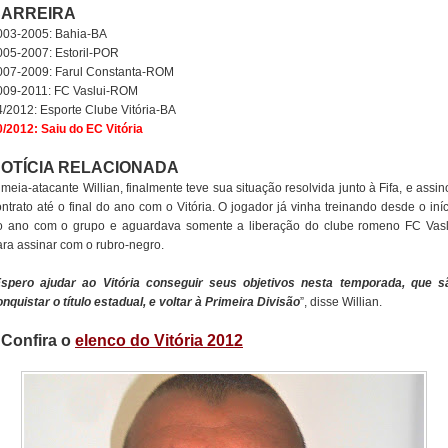
ARREIRA
003-2005: Bahia-BA
005-2007: Estoril-POR
007-2009: Farul Constanta-ROM
009-2011: FC Vaslui-ROM
4/2012: Esporte Clube Vitória-BA
0/2012: Saiu do EC Vitória
OTÍCIA RELACIONADA
meia-atacante Willian, finalmente teve sua situação resolvida junto à Fifa, e assi
ntrato até o final do ano com o Vitória. O jogador já vinha treinando desde o iní
o ano com o grupo e aguardava somente a liberação do clube romeno FC Vasl
ara assinar com o rubro-negro.
spero ajudar ao Vitória conseguir seus objetivos nesta temporada, que s
nquistar o título estadual, e voltar à Primeira Divisão
”, disse Willian.
/ Confira o
elenco do Vitória 2012