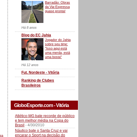
Barradão: Obras
da Via-Expressa
quase pronta!
Há 8 anos
Blog do EC Jahia
Jogador do Jahia
sobre seu time:
"Isso aqui está
uma merda, está
uma bosta"
Há 12 anos
Fut. Nordeste - Vitória
Ranking de Clubes
Brasileiros
GloboEsporte.com - Vitória
Atlético-MG bate recorde de público
e tem melhor média na Copa do
Brasil
- 4/30/2010
Náutico bate o Santa Cruz e vai
encarar o Sport na decisão do
ga