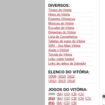
DIVERSOS:
Títulos do Vitória
Hinos do Vitória
Esportes Olímpicos
Músicas do Vitória
Escudos do Vitória
Dirigentes do Vitória
Lista de Conselheiros
Tabelas de jogos do Vitória
SMV - Sou Mais Vitória
Ajude o Vitória!
Torcida do Vitória
Links sobre futebol
Links de rádios de Salvador
ELENCO DO VITÓRIA:
[
2009
] [
2010
] [
2011
]
[
2012
] [
2013
] [
2014
]
JOGOS DO VITÓRIA:
2009
: [
BA
] [
CO
] [
CB
] [
CS
]
R
2010
: [
BA
] [
CO
] [
CB
] [
CN
] [
CS
]
2011
: [
BA
] [
CO
] [
CB
]