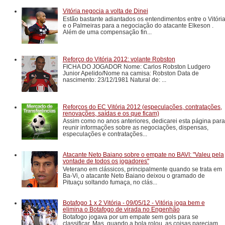
Vitória negocia a volta de Dinei
Estão bastante adiantados os entendimentos entre o Vitóri
e o Palmeiras para a negociação do atacante Elkeson .
Além de uma compensação fin...
Reforço do Vitória 2012: volante Robston
FICHA DO JOGADOR Nome: Carlos Robston Ludgero
Junior Apelido/Nome na camisa: Robston Data de
nascimento: 23/12/1981 Natural de: ...
Reforços do EC Vitória 2012 (especulações, contratações,
renovações, saídas e os que ficam)
Assim como no anos anteriores, dedicarei esta página para
reunir informações sobre as negociações, dispensas,
especulações e contratações...
Atacante Neto Baiano sobre o empate no BAVI: "Valeu pela
vontade de todos os jogadores"
Veterano em clássicos, principalmente quando se trata em
Ba-Vi, o atacante Neto Baiano deixou o gramado de
Pituaçu soltando fumaça, no clás...
Botafogo 1 x 2 Vitória - 09/05/12 - Vitória joga bem e
elimina o Botafogo de virada no Engenhão
Botafogo jogava por um empate sem gols para se
classificar. Mas, quando a bola rolou, as coisas pareciam