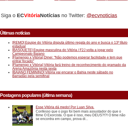
Siga o
EC
Vitória
Notícias
no Twitter:
@ecvnoticias
Últimas notícias
[REMO] Equipe do Vitória disputa último regata do ano e busca o 13º título
estadual
[BASQUETE] Equipe masculina do Vitória / F2J volta a jogar pelo
Campeonato Baiano
[Flamengo x Vitória] Dinei: "Não podemos esperar facilidade e tem que
entrar focado"
[Flamengo x Vitória] Vitória fará treino de reconhecimento do gramado da
Arena Amazônia nesta sexta
[BAIANO FEMININO] Vitória vai encarar o Bahia neste sábado no
Barradão pela semifinal
Postagens populares (última semana)
Esse Vitória dá medo! Por Luan Silva.
Confesso que o jogo foi bem mais assustador do que o
filme O Exorcista. O que é isso, meu DEUS?!?! O time não
se encontra em campo, prova di...