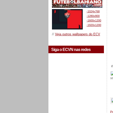
-1024x768
-1280x800
-1600x1200
-1920x1200
//
Veja outros wallpapers do ECV
Siga o ECVN nas redes
E
M
_
P