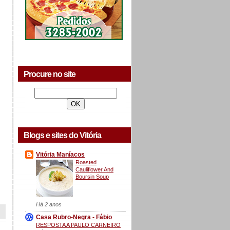
Procure no site
Blogs e sites do Vitória
Vitória Maníacos
Roasted
Cauliflower And
Boursin Soup
Há 2 anos
Casa Rubro-Negra - Fábio
RESPOSTA A PAULO CARNEIRO