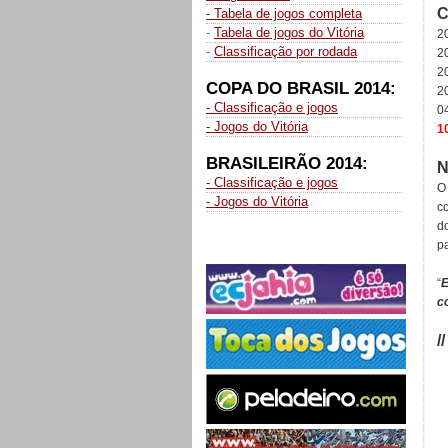
C
- Tabela de jogos completa
-
Tabela de jogos do Vitória
2
-
Classificação por rodada
2
2
COPA DO BRASIL 2014:
2
- Classificação e jogos
0
- Jogos do Vitória
1
BRASILEIRÃO 2014:
N
- Classificação e jogos
O 
- Jogos do Vitória
co
d
p
“
E
co
/