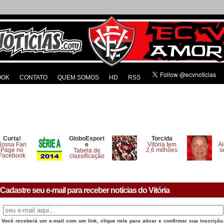
OOK
CONTATO
QUEM SOMOS
HD
RSS
Curta!
GloboEsport
Torcida
Nossa Fan
e
Vitória tem
Al
Page no
2,6 milhões
s
Tabela de
Facebook
classificação
Cadastre seu e-mail para receber notícias do Vitória
Você receberá um e-mail com um link, clique nele para ativar e confirmar sua inscrição