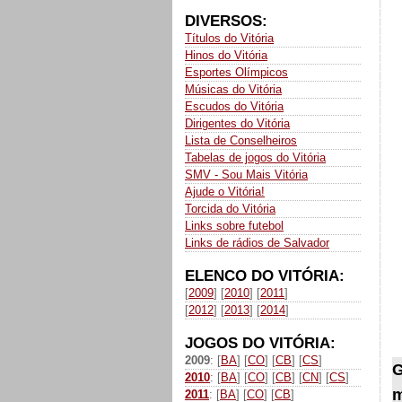
DIVERSOS:
Títulos do Vitória
Hinos do Vitória
Esportes Olímpicos
Músicas do Vitória
Escudos do Vitória
Dirigentes do Vitória
Lista de Conselheiros
Tabelas de jogos do Vitória
SMV - Sou Mais Vitória
Ajude o Vitória!
Torcida do Vitória
Links sobre futebol
Links de rádios de Salvador
ELENCO DO VITÓRIA:
[
2009
] [
2010
] [
2011
]
[
2012
] [
2013
] [
2014
]
JOGOS DO VITÓRIA:
2009
: [
BA
] [
CO
] [
CB
] [
CS
]
G
2010
: [
BA
] [
CO
] [
CB
] [
CN
] [
CS
]
m
2011
: [
BA
] [
CO
] [
CB
]