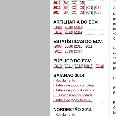
2012
: [
BA
] [
CO
] [
CB
]
P
2013
: [
BA
] [
CO
] [
CB
] [
CN
] [
CS
]
2014
: [
BA
] [
CO
] [
CB
] [
CN
] [CS]
N
p
ARTILHARIA DO ECV:
m
[
2009
] [
2010
] [
2011
]
p
[
2012
] [
2013
] [
2014
]
v
C
ESTATÍSTICAS DO ECV:
[
2008
] [
2009
] [
2010
] [
2011
]
O
[
2012
] [
2013
] [2014]
m
z
PÚBLICO DO ECV:
n
[
2010
] [
2011
] [
2012
] [
2013
] [
2014
]
p
BAIANÃO 2014:
O 
- Regulamento
- Tabela de jogos completa
//
-
Tabela de jogos do Vitória
//
- Classificação por rodada
- Tabela de jogos (sub-20)
P
O
NORDESTÃO 2014:
j
- Regulamento