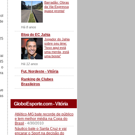
Barradão: Obras
da Via-Expressa
quase pronta!
ol
de
Há 8 anos
Blog do EC Jahia
25
Jogador do Jahia
sobre seu time:
"Isso aqui está
uma merda, está
ai
uma bosta"
35
Há 12 anos
 o
Fut. Nordeste - Vitória
ra
Ranking de Clubes
Brasileiros
ve
as
GloboEsporte.com - Vitória
Atlético-MG bate recorde de público
e tem melhor média na Copa do
Brasil
- 4/30/2010
Náutico bate o Santa Cruz e vai
encarar o Sport na decisão do