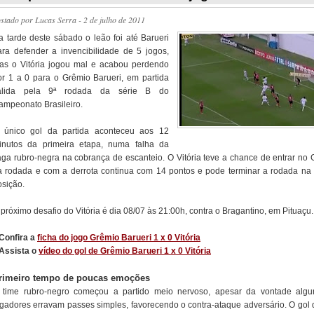
ostado por
Lucas Serra
- 2 de julho de 2011
a tarde deste sábado o leão foi até Barueri
ara defender a invencibilidade de 5 jogos,
as o Vitória jogou mal e acabou perdendo
or 1 a 0 para o Grêmio Barueri, em partida
álida pela 9ª rodada da série B do
ampeonato Brasileiro.
 único gol da partida aconteceu aos 12
inutos da primeira etapa, numa falha da
aga rubro-negra na cobrança de escanteio. O Vitória teve a chance de entrar no 
a rodada e com a derrota continua com 14 pontos e pode terminar a rodada na 
osição.
próximo desafio do Vitória é dia 08/07 às 21:00h, contra o Bragantino, em Pituaçu.
 Confira a
ficha do jogo Grêmio Barueri 1 x 0 Vitória
 Assista o
vídeo do gol de Grêmio Barueri 1 x 0 Vitória
rimeiro tempo de poucas emoções
 time rubro-negro começou a partido meio nervoso, apesar da vontade algu
ogadores erravam passes simples, favorecendo o contra-ataque adversário. O gol 