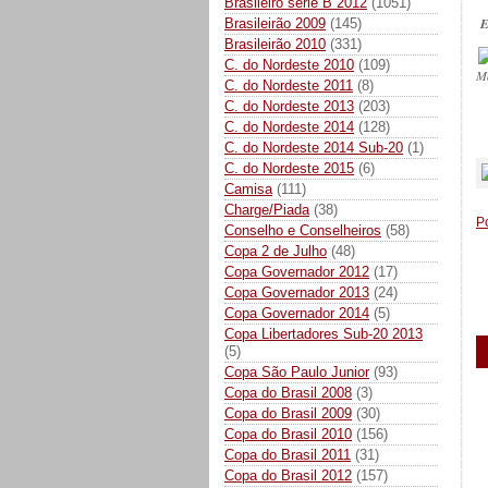
Brasileiro série B 2012
(1051)
E
Brasileirão 2009
(145)
Brasileirão 2010
(331)
C. do Nordeste 2010
(109)
M
C. do Nordeste 2011
(8)
C. do Nordeste 2013
(203)
C. do Nordeste 2014
(128)
_
C. do Nordeste 2014 Sub-20
(1)
C. do Nordeste 2015
(6)
Camisa
(111)
Charge/Piada
(38)
P
Conselho e Conselheiros
(58)
Copa 2 de Julho
(48)
Copa Governador 2012
(17)
Copa Governador 2013
(24)
Copa Governador 2014
(5)
Copa Libertadores Sub-20 2013
(5)
Copa São Paulo Junior
(93)
Copa do Brasil 2008
(3)
Copa do Brasil 2009
(30)
Copa do Brasil 2010
(156)
Copa do Brasil 2011
(31)
Copa do Brasil 2012
(157)