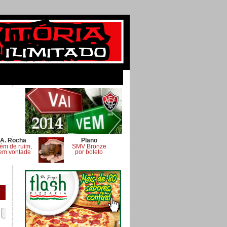
A. Rocha
Plano
ém de ruim,
SMV Bronze
em vontade
por boleto
.