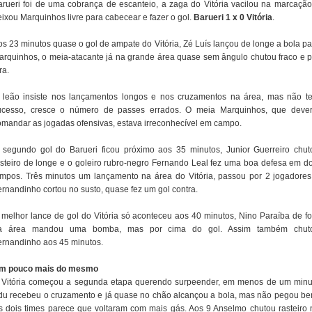
arueri foi de uma cobrança de escanteio, a zaga do Vitória vacilou na marcação
eixou Marquinhos livre para cabecear e fazer o gol.
Barueri 1 x 0 Vitória
.
os 23 minutos quase o gol de ampate do Vitória, Zé Luís lançou de longe a bola pa
arquinhos, o meia-atacante já na grande área quase sem ângulo chutou fraco e p
ra.
 leão insiste nos lançamentos longos e nos cruzamentos na área, mas não t
ucesso, cresce o número de passes errados. O meia Marquinhos, que dever
omandar as jogadas ofensivas, estava irreconhecível em campo.
 segundo gol do Barueri ficou próximo aos 35 minutos, Junior Guerreiro chut
asteiro de longe e o goleiro rubro-negro Fernando Leal fez uma boa defesa em do
empos. Três minutos um lançamento na área do Vitória, passou por 2 jogadores
ernandinho cortou no susto, quase fez um gol contra.
 melhor lance de gol do Vitória só aconteceu aos 40 minutos, Nino Paraíba de fo
a área mandou uma bomba, mas por cima do gol. Assim também chut
ernandinho aos 45 minutos.
m pouco mais do mesmo
 Vitória começou a segunda etapa querendo surpeender, em menos de um minu
du recebeu o cruzamento e já quase no chão alcançou a bola, mas não pegou be
s dois times parece que voltaram com mais gás. Aos 9 Anselmo chutou rasteiro 