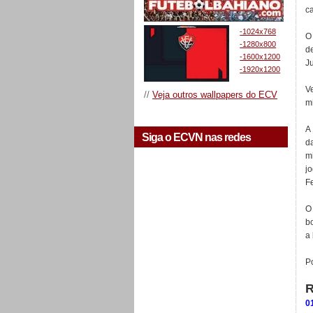
c
-1024x768
O
-1280x800
d
-1600x1200
J
-1920x1200
V
//
Veja outros wallpapers do ECV
m
A
Siga o ECVN nas redes
d
m
j
F
O
b
a
Po
R
0