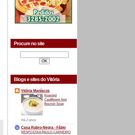
Procure no site
Blogs e sites do Vitória
Vitória Maníacos
Roasted
Cauliflower And
Boursin Soup
Há 2 anos
Casa Rubro-Negra - Fábio
RESPOSTA A PAULO CARNEIRO