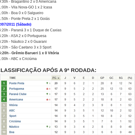
9:30h - Bragantino 2 x 0 Americana
1:00h - Vila Nova-GO 1 x 2 Icasa
1:00h - Boa 0 x 0 Salgueiro
:50h - Ponte Preta 2 x 1 Goiás
2/07/2011 (Sábado)
6:20h - Paraná 3 x 1 Duque de Caxias
6:20h - ASA 2 x 0 Portuguesa
6:20h - Náutico 2 x 0 Guarani
6:20h - São Caetano 3 x 3 Sport
6:20h - Grêmio Barueri 1 x 0 Vitória
1:00h - ABC x Criciúma
LASSIFICAÇÃO APÓS A 9ª RODADA: