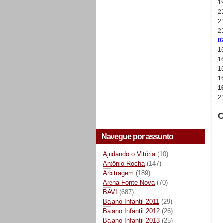
1
2
2
21
0
1
1
1
1
1
2
C
Navegue por assunto
Ajudando o Vitória
(10)
Antônio Rocha
(147)
Arbitragem
(189)
Arena Fonte Nova
(70)
BAVI
(687)
Baiano Infantil 2011
(29)
Baiano Infantil 2012
(26)
Baiano Infantil 2013
(25)