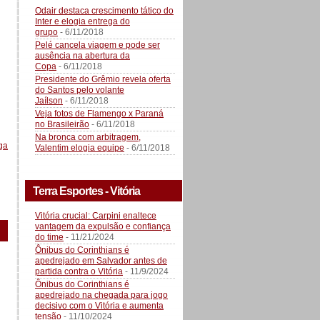
Odair destaca crescimento tático do
Inter e elogia entrega do
grupo
- 6/11/2018
Pelé cancela viagem e pode ser
ausência na abertura da
Copa
- 6/11/2018
Presidente do Grêmio revela oferta
do Santos pelo volante
Jaílson
- 6/11/2018
Veja fotos de Flamengo x Paraná
no Brasileirão
- 6/11/2018
Na bronca com arbitragem,
ga
Valentim elogia equipe
- 6/11/2018
Terra Esportes - Vitória
Vitória crucial: Carpini enaltece
vantagem da expulsão e confiança
do time
- 11/21/2024
Ônibus do Corinthians é
apedrejado em Salvador antes de
partida contra o Vitória
- 11/9/2024
Ônibus do Corinthians é
apedrejado na chegada para jogo
decisivo com o Vitória e aumenta
tensão
- 11/10/2024