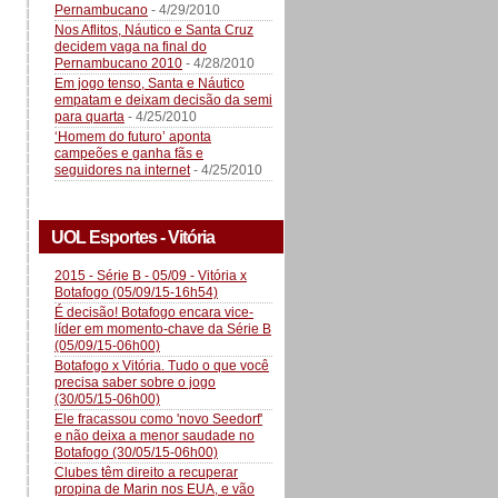
Pernambucano
- 4/29/2010
Nos Aflitos, Náutico e Santa Cruz
decidem vaga na final do
Pernambucano 2010
- 4/28/2010
Em jogo tenso, Santa e Náutico
empatam e deixam decisão da semi
para quarta
- 4/25/2010
‘Homem do futuro’ aponta
campeões e ganha fãs e
seguidores na internet
- 4/25/2010
UOL Esportes - Vitória
2015 - Série B - 05/09 - Vitória x
Botafogo (05/09/15-16h54)
É decisão! Botafogo encara vice-
líder em momento-chave da Série B
(05/09/15-06h00)
Botafogo x Vitória. Tudo o que você
precisa saber sobre o jogo
(30/05/15-06h00)
Ele fracassou como 'novo Seedorf'
e não deixa a menor saudade no
Botafogo (30/05/15-06h00)
Clubes têm direito a recuperar
propina de Marin nos EUA, e vão