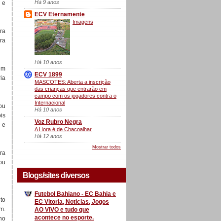
Há 9 anos
 e
ECV Eternamente
Imagens
ra
ra
Há 10 anos
em
ECV 1899
ia
MASCOTES: Aberta a inscrição
das crianças que entrarão em
campo com os jogadores contra o
Internacional
ou
Há 10 anos
is
Voz Rubro Negra
 e
A Hora é de Chacoalhar
Há 12 anos
Mostrar todos
ra
ou
Blogs/sites diversos
Futebol Bahiano - EC Bahia e
to
EC Vitoria, Noticias, Jogos
m.
AO VIVO e tudo que
acontece no esporte.
no