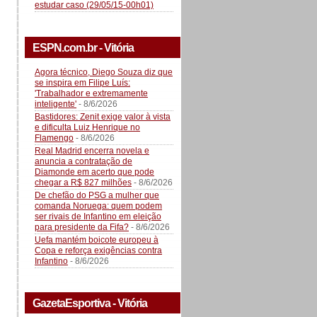
estudar caso (29/05/15-00h01)
ESPN.com.br - Vitória
Agora técnico, Diego Souza diz que
se inspira em Filipe Luís:
'Trabalhador e extremamente
inteligente'
- 8/6/2026
Bastidores: Zenit exige valor à vista
e dificulta Luiz Henrique no
Flamengo
- 8/6/2026
Real Madrid encerra novela e
anuncia a contratação de
Diamonde em acerto que pode
chegar a R$ 827 milhões
- 8/6/2026
De chefão do PSG a mulher que
comanda Noruega: quem podem
ser rivais de Infantino em eleição
para presidente da Fifa?
- 8/6/2026
Uefa mantém boicote europeu à
Copa e reforça exigências contra
Infantino
- 8/6/2026
GazetaEsportiva - Vitória