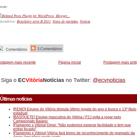
nvie:
arcadores:
Brasileiro série B 2011
,
Fotos de partidas
,
Notícia
_________
3 Comentários
Comentários
ostagem mais recente
Página inicial
Postagem mais anti
Siga o
EC
Vitória
Notícias
no Twitter:
@ecvnoticias
Últimas notícias
[REMO] Equipe do Vitória disputa último regata do ano e busca o 13º título
estadual
[BASQUETE] Equipe masculina do Vitória / F2J volta a jogar pelo
Campeonato Baiano
[Flamengo x Vitória] Dinei: "Não podemos esperar facilidade e tem que
entrar focado"
[Flamengo x Vitória] Vitória fará treino de reconhecimento do gramado da
Arena Amazônia nesta sexta