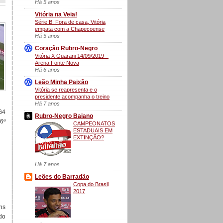
Há 5 anos
Vitória na Veia!
Série B: Fora de casa, Vitória
empata com a Chapecoense
Há 5 anos
Coração Rubro-Negro
Vitória X Guarani 14/09/2019 –
Arena Fonte Nova
Há 6 anos
Leão Minha Paixão
Vitória se reapresenta e o
presidente acompanha o treino
Há 7 anos
G4
Rubro-Negro Baiano
6ª
CAMPEONATOS
ESTADUAIS EM
EXTINÇÃO?
Há 7 anos
Leões do Barradão
Copa do Brasil
2017
ns
do