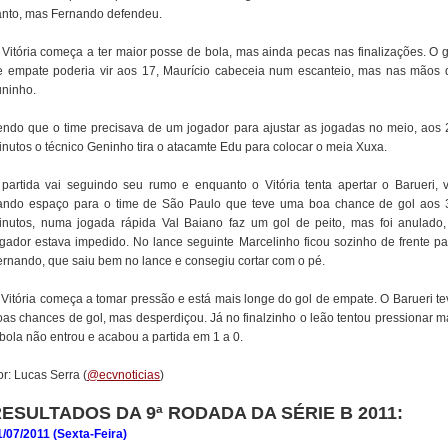
anto, mas Fernando defendeu.
 Vitória começa a ter maior posse de bola, mas ainda pecas nas finalizações. O g
e empate poderia vir aos 17, Maurício cabeceia num escanteio, mas nas mãos 
uninho.
endo que o time precisava de um jogador para ajustar as jogadas no meio, aos 
inutos o técnico Geninho tira o atacamte Edu para colocar o meia Xuxa.
 partida vai seguindo seu rumo e enquanto o Vitória tenta apertar o Barueri, v
ando espaço para o time de São Paulo que teve uma boa chance de gol aos 
inutos, numa jogada rápida Val Baiano faz um gol de peito, mas foi anulado,
ogador estava impedido. No lance seguinte Marcelinho ficou sozinho de frente pa
ernando, que saiu bem no lance e consegiu cortar com o pé.
 Vitória começa a tomar pressão e está mais longe do gol de empate. O Barueri te
oas chances de gol, mas desperdiçou. Já no finalzinho o leão tentou pressionar m
 bola não entrou e acabou a partida em 1 a 0.
r: Lucas Serra (
@ecvnoticias
)
ESULTADOS DA 9ª RODADA DA SÉRIE B 2011:
1/07/2011 (Sexta-Feira)