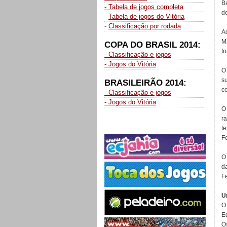
B
- Tabela de jogos completa
d
-
Tabela de jogos do Vitória
-
Classificação por rodada
A
M
COPA DO BRASIL 2014:
fo
- Classificação e jogos
- Jogos do Vitória
O
s
BRASILEIRÃO 2014:
c
- Classificação e jogos
- Jogos do Vitória
O
r
t
F
O
d
F
U
O
E
O