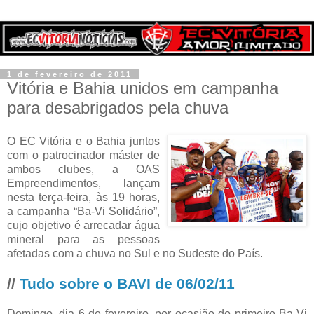
1 de fevereiro de 2011
Vitória e Bahia unidos em campanha
para desabrigados pela chuva
O EC Vitória e o Bahia juntos
com o patrocinador máster de
ambos clubes, a OAS
Empreendimentos, lançam
nesta terça-feira, às 19 horas,
a campanha “Ba-Vi Solidário”,
cujo objetivo é arrecadar água
mineral para as pessoas
afetadas com a chuva no Sul e no Sudeste do País.
//
Tudo sobre o BAVI de 06/02/11
Domingo, dia 6 de fevereiro, por ocasião do primeiro Ba-Vi