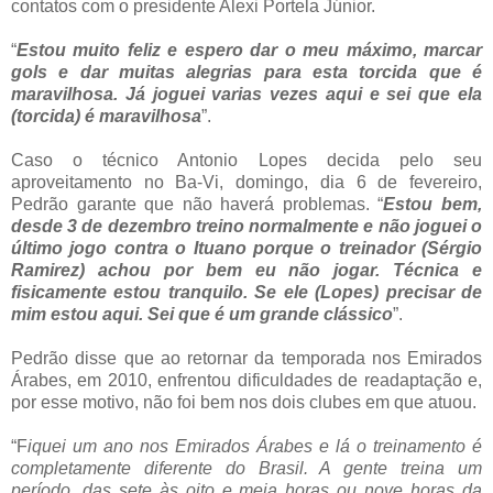
contatos com o presidente Alexi Portela Júnior.
“
Estou muito feliz e espero dar o meu máximo, marcar
gols e dar muitas alegrias para esta torcida que é
maravilhosa. Já joguei varias vezes aqui e sei que ela
(torcida) é maravilhosa
”.
Caso o técnico Antonio Lopes decida pelo seu
aproveitamento no Ba-Vi, domingo, dia 6 de fevereiro,
Pedrão garante que não haverá problemas. “
Estou bem,
desde 3 de dezembro treino normalmente e não joguei o
último jogo contra o Ituano porque o treinador (Sérgio
Ramirez) achou por bem eu não jogar. Técnica e
fisicamente estou tranquilo. Se ele (Lopes) precisar de
mim estou aqui. Sei que é um grande clássico
”.
Pedrão disse que ao retornar da temporada nos Emirados
Árabes, em 2010, enfrentou dificuldades de readaptação e,
por esse motivo, não foi bem nos dois clubes em que atuou.
“F
iquei um ano nos Emirados Árabes e lá o treinamento é
completamente diferente do Brasil. A gente treina um
período, das sete às oito e meia horas ou nove horas da