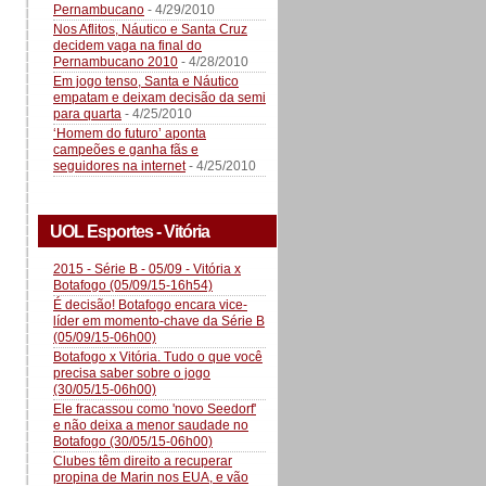
Pernambucano
- 4/29/2010
Nos Aflitos, Náutico e Santa Cruz
decidem vaga na final do
Pernambucano 2010
- 4/28/2010
Em jogo tenso, Santa e Náutico
empatam e deixam decisão da semi
para quarta
- 4/25/2010
‘Homem do futuro’ aponta
campeões e ganha fãs e
seguidores na internet
- 4/25/2010
UOL Esportes - Vitória
2015 - Série B - 05/09 - Vitória x
Botafogo (05/09/15-16h54)
É decisão! Botafogo encara vice-
líder em momento-chave da Série B
(05/09/15-06h00)
Botafogo x Vitória. Tudo o que você
precisa saber sobre o jogo
(30/05/15-06h00)
Ele fracassou como 'novo Seedorf'
e não deixa a menor saudade no
Botafogo (30/05/15-06h00)
Clubes têm direito a recuperar
propina de Marin nos EUA, e vão