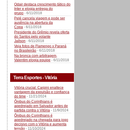
Odair destaca crescimento tático do
Inter e elogia entrega do
grupo
- 6/11/2018
Pelé cancela viagem e pode ser
ausência na abertura da
Copa
- 6/11/2018
Presidente do Grêmio revela oferta
do Santos pelo volante
Jaílson
- 6/11/2018
Veja fotos de Flamengo x Paraná
no Brasileirão
- 6/11/2018
Na bronca com arbitragem,
Valentim elogia equipe
- 6/11/2018
Terra Esportes - Vitória
Vitória crucial: Carpini enaltece
vantagem da expulsão e confiança
do time
- 11/21/2024
Ônibus do Corinthians é
apedrejado em Salvador antes de
partida contra o Vitória
- 11/9/2024
Ônibus do Corinthians é
apedrejado na chegada para jogo
decisivo com o Vitória e aumenta
tensão
- 11/10/2024