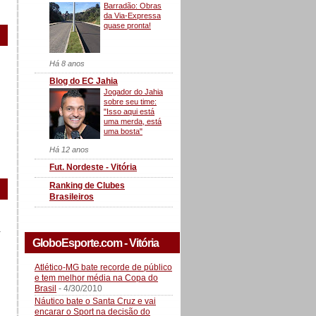
Barradão: Obras
da Via-Expressa
quase pronta!
Há 8 anos
Blog do EC Jahia
Jogador do Jahia
sobre seu time:
"Isso aqui está
uma merda, está
uma bosta"
Há 12 anos
Fut. Nordeste - Vitória
Ranking de Clubes
Brasileiros
a
GloboEsporte.com - Vitória
Atlético-MG bate recorde de público
e tem melhor média na Copa do
Brasil
- 4/30/2010
Náutico bate o Santa Cruz e vai
encarar o Sport na decisão do