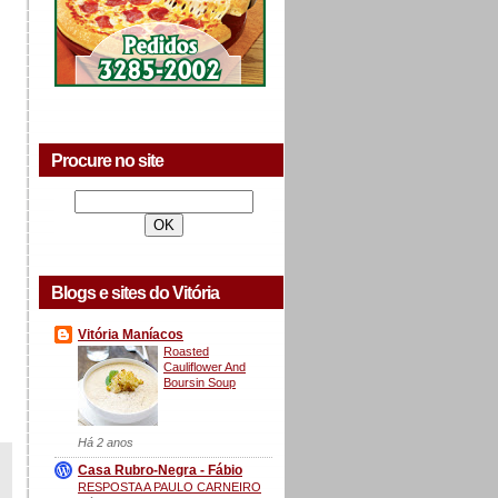
Procure no site
Blogs e sites do Vitória
Vitória Maníacos
Roasted
Cauliflower And
Boursin Soup
Há 2 anos
Casa Rubro-Negra - Fábio
RESPOSTA A PAULO CARNEIRO