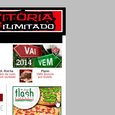
A. Rocha
Plano
ém de ruim,
SMV Bronze
em vontade
por boleto
.