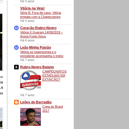
Há 5 anos
Vitória na Veia!
Série B: Fora de casa, Vitória
empata com a Chapecoense
Há 5 anos
Coração Rubro-Negro
Vitória X Guarani 14/09/2019 –
Arena Fonte Nova
Há 6 anos
Leão Minha Paixão
Vitória se reapresenta e o
presidente acompanha o treino
Há 7 anos
Rubro-Negro Baiano
CAMPEONATOS
ESTADUAIS EM
ue
EXTINÇÃO?
ia
 A
as
Há 7 anos
Leões do Barradão
Copa do Brasil
2017