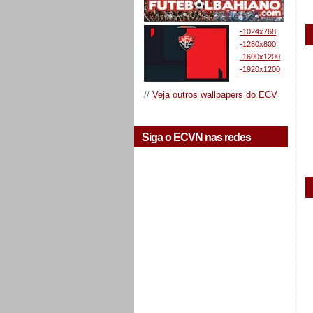
-1024x768
-1280x800
-1600x1200
-1920x1200
//
Veja outros wallpapers do ECV
Siga o ECVN nas redes