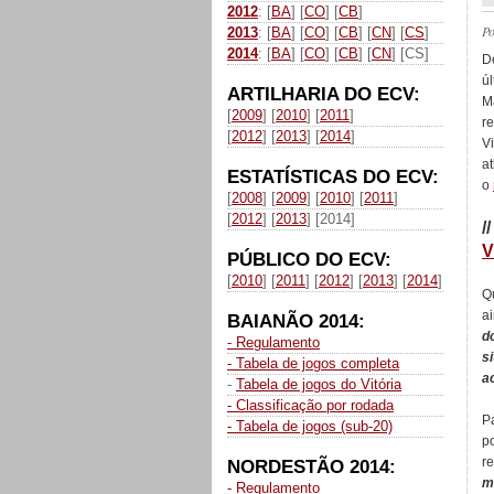
2012
: [
BA
] [
CO
] [
CB
]
P
2013
: [
BA
] [
CO
] [
CB
] [
CN
] [
CS
]
2014
: [
BA
] [
CO
] [
CB
] [
CN
] [CS]
D
ú
ARTILHARIA DO ECV:
M
[
2009
] [
2010
] [
2011
]
re
[
2012
] [
2013
] [
2014
]
V
a
ESTATÍSTICAS DO ECV:
o
[
2008
] [
2009
] [
2010
] [
2011
]
[
2012
] [
2013
] [2014]
/
V
PÚBLICO DO ECV:
[
2010
] [
2011
] [
2012
] [
2013
] [
2014
]
Q
a
BAIANÃO 2014:
d
- Regulamento
s
- Tabela de jogos completa
a
-
Tabela de jogos do Vitória
- Classificação por rodada
P
- Tabela de jogos (sub-20)
p
r
NORDESTÃO 2014:
m
- Regulamento