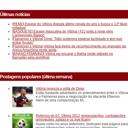
Últimas notícias
[REMO] Equipe do Vitória disputa último regata do ano e busca o 13º título
estadual
[BASQUETE] Equipe masculina do Vitória / F2J volta a jogar pelo
Campeonato Baiano
[Flamengo x Vitória] Dinei: "Não podemos esperar facilidade e tem que
entrar focado"
[Flamengo x Vitória] Vitória fará treino de reconhecimento do gramado da
Arena Amazônia nesta sexta
[BAIANO FEMININO] Vitória vai encarar o Bahia neste sábado no
Barradão pela semifinal
Postagens populares (última semana)
Vitória negocia a volta de Dinei
Estão bastante adiantados os entendimentos entre o Vitóri
e o Palmeiras para a negociação do atacante Elkeson .
Além de uma compensação fin...
Reforços do EC Vitória 2012 (especulações, contratações,
renovações, saídas e os que ficam)
Assim como no anos anteriores, dedicarei esta página para
reunir informações sobre as negociações, dispensas,