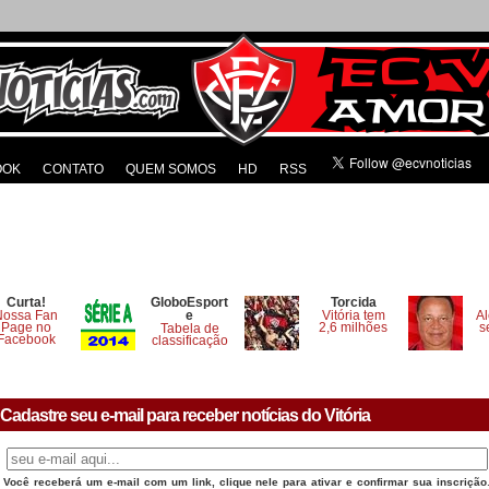
OOK
CONTATO
QUEM SOMOS
HD
RSS
Curta!
GloboEsport
Torcida
Nossa Fan
e
Vitória tem
Al
Page no
2,6 milhões
s
Tabela de
Facebook
classificação
Cadastre seu e-mail para receber notícias do Vitória
Você receberá um e-mail com um link, clique nele para ativar e confirmar sua inscrição