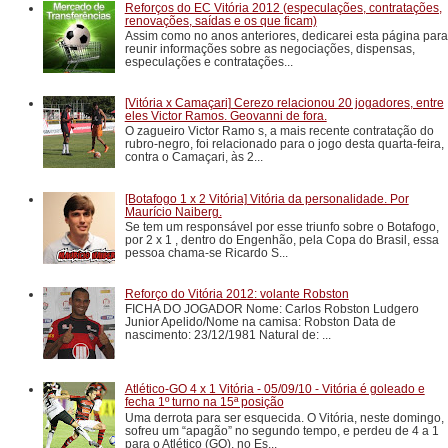
Reforços do EC Vitória 2012 (especulações, contratações,
renovações, saídas e os que ficam)
Assim como no anos anteriores, dedicarei esta página para
reunir informações sobre as negociações, dispensas,
especulações e contratações...
[Vitória x Camaçari] Cerezo relacionou 20 jogadores, entre
eles Victor Ramos. Geovanni de fora.
O zagueiro Victor Ramo s, a mais recente contratação do
rubro-negro, foi relacionado para o jogo desta quarta-feira,
contra o Camaçari, às 2...
[Botafogo 1 x 2 Vitória] Vitória da personalidade. Por
Maurício Naiberg.
Se tem um responsável por esse triunfo sobre o Botafogo,
por 2 x 1 , dentro do Engenhão, pela Copa do Brasil, essa
pessoa chama-se Ricardo S...
Reforço do Vitória 2012: volante Robston
FICHA DO JOGADOR Nome: Carlos Robston Ludgero
Junior Apelido/Nome na camisa: Robston Data de
nascimento: 23/12/1981 Natural de: ...
Atlético-GO 4 x 1 Vitória - 05/09/10 - Vitória é goleado e
fecha 1º turno na 15ª posição
Uma derrota para ser esquecida. O Vitória, neste domingo,
sofreu um “apagão” no segundo tempo, e perdeu de 4 a 1
para o Atlético (GO), no Es...