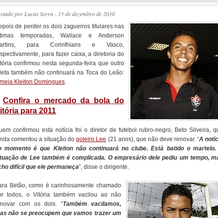
ostado por
Lucas Serra
- 13 de dezembro de 2010
epois de perder os dois zagueiros titulares nas
ltimas temporadas, Wallace e Anderson
artins, para Corinthians e Vasco,
spectivamente, para fazer caixa, a diretoria do
itória confirmou nesta segunda-feira que outro
tleta também não continuará na Toca do Leão:
meia Kleiton Domingues
.
/
Confira o mercado da bola do
itória para 2011
uem confirmou esta notícia foi o diretor de futebol rubro-negro, Beto Silveira, q
inda comentou a situação do
goleiro Lee
(21 anos), que não deve renovar. “
A notíc
o momento é que Kleiton não continuará no clube. Está batido o martelo.
ituação de Lee também é complicada. O empresário dele pediu um tempo, m
cho difícil que ele permaneça
”, disse o dirigente.
ara Betão, como é carinhosamente chamado
or todos, o Vitória também vacilou ao não
enovar com os dois. “
Também vacilamos,
as não se preocupem que vamos trazer um