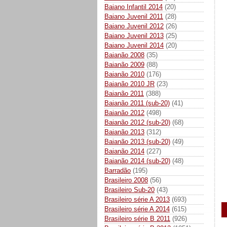
Baiano Infantil 2014
(20)
Baiano Juvenil 2011
(28)
Baiano Juvenil 2012
(26)
Baiano Juvenil 2013
(25)
Baiano Juvenil 2014
(20)
Baianão 2008
(35)
Baianão 2009
(88)
Baianão 2010
(176)
Baianão 2010 JR
(23)
Baianão 2011
(388)
Baianão 2011 (sub-20)
(41)
Baianão 2012
(498)
Baianão 2012 (sub-20)
(68)
Baianão 2013
(312)
Baianão 2013 (sub-20)
(49)
Baianão 2014
(227)
Baianão 2014 (sub-20)
(48)
Barradão
(195)
Brasileiro 2008
(56)
Brasileiro Sub-20
(43)
Brasileiro série A 2013
(693)
Brasileiro série A 2014
(615)
Brasileiro série B 2011
(926)