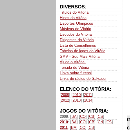
DIVERSOS:
Títulos do Vitória
Hinos do Vitória
Esportes Olímpicos
Músicas do Vitória
Escudos do Vitória
Dirigentes do Vitória
Lista de Conselheiros
Tabelas de jogos do Vitória
SMV - Sou Mais Vitória
Ajude o Vitória!
Torcida do Vitória
Links sobre futebol
Links de rádios de Salvador
ELENCO DO VITÓRIA:
[
2009
] [
2010
] [
2011
]
[
2012
] [
2013
] [
2014
]
JOGOS DO VITÓRIA:
2009
: [
BA
] [
CO
] [
CB
] [
CS
]
G
2010
: [
BA
] [
CO
] [
CB
] [
CN
] [
CS
]
c
2011
: [
BA
] [
CO
] [
CB
]