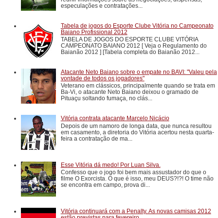
especulações e contratações...
Tabela de jogos do Esporte Clube Vitória no Campeonato
Baiano Profissional 2012
TABELA DE JOGOS DO ESPORTE CLUBE VITÓRIA
CAMPEONATO BAIANO 2012 [ Veja o Regulamento do
Baianão 2012 ] [Tabela completa do Baianão 2012...
Atacante Neto Baiano sobre o empate no BAVI: "Valeu pela
vontade de todos os jogadores"
Veterano em clássicos, principalmente quando se trata em
Ba-Vi, o atacante Neto Baiano deixou o gramado de
Pituaçu soltando fumaça, no clás...
Vitória contrata atacante Marcelo Nicácio
Depois de um namoro de longa data, que nunca resultou
em casamento, a diretoria do Vitória acertou nesta quarta-
feira a contratação de ma...
Esse Vitória dá medo! Por Luan Silva.
Confesso que o jogo foi bem mais assustador do que o
filme O Exorcista. O que é isso, meu DEUS?!?! O time não
se encontra em campo, prova di...
Vitória continuará com a Penalty. As novas camisas 2012
estão previstas para fevereiro.