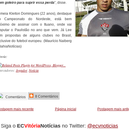
om goleiro para suprir essa perda
”, disse.
 meia Kleiton Domingues (22 anos), destaque
o Campeonato do Nordeste, está bem
róximo de assinar com o Ituano, onde vai
isputar o Paulistão no ano que vem. Já Lee
em propostas de alguns clubes no Brasil,
nclusive do futebol europeu. (Maurício Naiberg
BahiaNotícias)
nvie:
arcadores:
Jogador
,
Notícia
_________
8 Comentários
Comentários
ostagem mais recente
Página inicial
Postagem mais anti
Siga o
EC
Vitória
Notícias
no Twitter:
@ecvnoticias