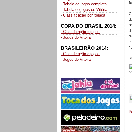
b
- Tabela de jogos completa
-
Tabela de jogos do Vitória
O
-
Classificação por rodada
d
p
COPA DO BRASIL 2014:
d
- Classificação e jogos
t
- Jogos do Vitória
i
BRASILEIRÃO 2014:
/ 
- Classificação e jogos
E
- Jogos do Vitória
M
_
P