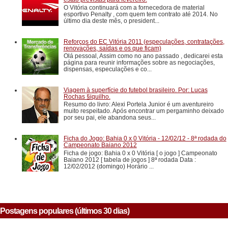
O Vitória continuará com a fornecedora de material
esportivo Penalty , com quem tem contrato até 2014. No
último dia deste mês, o president...
Reforços do EC Vitória 2011 (especulações, contratações,
renovações, saídas e os que ficam)
Olá pessoal, Assim como no ano passado , dedicarei esta
página para reunir informações sobre as negociações,
dispensas, especulações e co...
Viagem à superfície do futebol brasileiro. Por: Lucas
Rochas §iquilho.
Resumo do livro: Alexi Portela Junior é um aventureiro
muito respeitado. Após encontrar um pergaminho deixado
por seu pai, ele abandona seus...
Ficha do Jogo: Bahia 0 x 0 Vitória - 12/02/12 - 8ª rodada do
Campeonato Baiano 2012
Ficha de jogo: Bahia 0 x 0 Vitória [ o jogo ] Campeonato
Baiano 2012 [ tabela de jogos ] 8ª rodada Data :
12/02/2012 (domingo) Horário ...
Postagens populares (últimos 30 dias)