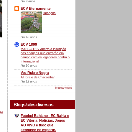
Há 9 anos
ECV Eternamente
Imagens
Há 10 anos
ECV 1899
MASCOTES: Aberta a inscrição
das crianças que entrarão em
campo com os jogadores contra o
Internacional
Há 10 anos
Voz Rubro Negra
A Hora é de Chacoalhar
Há 12 anos
Mostrar todos
Blogs/sites diversos
ga
Futebol Bahiano - EC Bahia e
EC Vitoria, Noticias, Jogos
AO VIVO e tudo que
acontece no esporte.