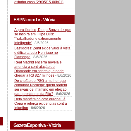
estudar caso (29/05/15-00h01)
ESPN.com.br - Vitória
Agora técnico, Diego Souza diz que
se inspira em Filipe Luís:
'Trabalhador e extremamente
inteligente'
- 8/6/2026
Bastidores: Zenit exige valor à vista
e dificulta Luiz Henrique no
Flamengo
- 8/6/2026
Real Madrid encerra novela e
anuncia a contratação de
Diamonde em acerto que pode
chegar a R$ 827 milhões
- 8/6/2026
De chefão do PSG a mulher que
comanda Noruega: quem podem
ser rivais de Infantino em eleição
para presidente da Fifa?
- 8/6/2026
Uefa mantém boicote europeu à
Copa e reforça exigências contra
Infantino
- 8/6/2026
GazetaEsportiva - Vitória