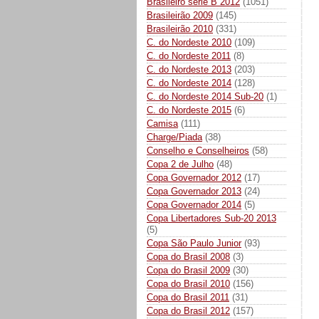
Brasileiro série B 2012
(1051)
Brasileirão 2009
(145)
Brasileirão 2010
(331)
C. do Nordeste 2010
(109)
C. do Nordeste 2011
(8)
C. do Nordeste 2013
(203)
C. do Nordeste 2014
(128)
C. do Nordeste 2014 Sub-20
(1)
C. do Nordeste 2015
(6)
Camisa
(111)
Charge/Piada
(38)
Conselho e Conselheiros
(58)
Copa 2 de Julho
(48)
Copa Governador 2012
(17)
Copa Governador 2013
(24)
Copa Governador 2014
(5)
Copa Libertadores Sub-20 2013
(5)
Copa São Paulo Junior
(93)
Copa do Brasil 2008
(3)
Copa do Brasil 2009
(30)
Copa do Brasil 2010
(156)
Copa do Brasil 2011
(31)
Copa do Brasil 2012
(157)