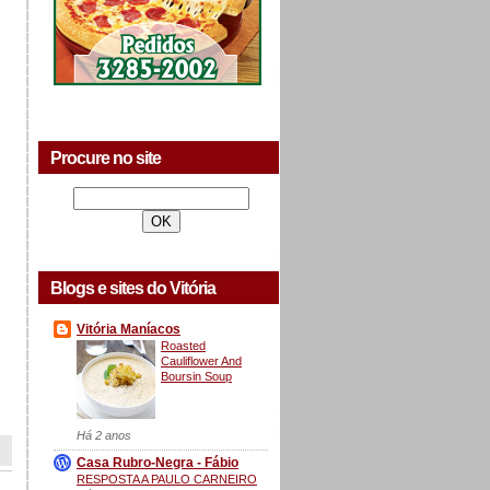
Procure no site
Blogs e sites do Vitória
Vitória Maníacos
Roasted
Cauliflower And
Boursin Soup
Há 2 anos
Casa Rubro-Negra - Fábio
RESPOSTA A PAULO CARNEIRO