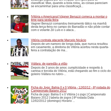
classificar. Mas, quando a bola rolou, as coisas pareciam
se encaminhar para uma classificaçã...
[Vitória x Americana] Vágner Benazzi começa a montar o
time para sexta-feira
Vagner Benazzi comandou treinamento tático na manhã
desta terça-feira no campo do Barradão e não pôde contar
com o volante Zé Luís e o ataca...
Vitória contrata atacante Marcelo Nicácio
Depois de um namoro de longa data, que nunca resultou
em casamento, a diretoria do Vitória acertou nesta quarta-
feira a contratação de ma...
Viáfara: de paredão a vilão
Depois de 3 anos de amor, cumplicidade e respeito à
camisa e torcida do Vitória, está chegando ao fim o ciclo do
goleiro Viáfara no rubro-...
Ficha do Jogo: Bahia 0 x 0 Vitória - 12/02/12 - 8ª rodada do
Campeonato Baiano 2012
Ficha de jogo: Bahia 0 x 0 Vitória [ o jogo ] Campeonato
Baiano 2012 [ tabela de jogos ] 8ª rodada Data :
12/02/2012 (domingo) Horário ...