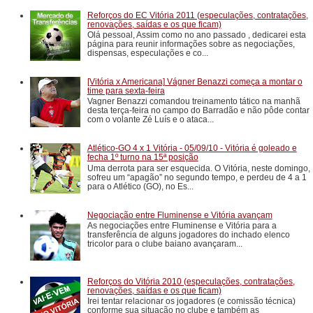
Reforços do EC Vitória 2011 (especulações, contratações,
renovações, saídas e os que ficam)
Olá pessoal, Assim como no ano passado , dedicarei esta
página para reunir informações sobre as negociações,
dispensas, especulações e co...
[Vitória x Americana] Vágner Benazzi começa a montar o
time para sexta-feira
Vagner Benazzi comandou treinamento tático na manhã
desta terça-feira no campo do Barradão e não pôde contar
com o volante Zé Luís e o ataca...
Atlético-GO 4 x 1 Vitória - 05/09/10 - Vitória é goleado e
fecha 1º turno na 15ª posição
Uma derrota para ser esquecida. O Vitória, neste domingo,
sofreu um “apagão” no segundo tempo, e perdeu de 4 a 1
para o Atlético (GO), no Es...
Negociação entre Fluminense e Vitória avançam
As negociações entre Fluminense e Vitória para a
transferência de alguns jogadores do inchado elenco
tricolor para o clube baiano avançaram...
Reforços do Vitória 2010 (especulações, contratações,
renovações, saídas e os que ficam)
Irei tentar relacionar os jogadores (e comissão técnica)
conforme sua situação no clube e também as