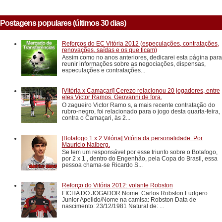
Postagens populares (últimos 30 dias)
Reforços do EC Vitória 2012 (especulações, contratações,
renovações, saídas e os que ficam)
Assim como no anos anteriores, dedicarei esta página para
reunir informações sobre as negociações, dispensas,
especulações e contratações...
[Vitória x Camaçari] Cerezo relacionou 20 jogadores, entre
eles Victor Ramos. Geovanni de fora.
O zagueiro Victor Ramo s, a mais recente contratação do
rubro-negro, foi relacionado para o jogo desta quarta-feira,
contra o Camaçari, às 2...
[Botafogo 1 x 2 Vitória] Vitória da personalidade. Por
Maurício Naiberg.
Se tem um responsável por esse triunfo sobre o Botafogo,
por 2 x 1 , dentro do Engenhão, pela Copa do Brasil, essa
pessoa chama-se Ricardo S...
Reforço do Vitória 2012: volante Robston
FICHA DO JOGADOR Nome: Carlos Robston Ludgero
Junior Apelido/Nome na camisa: Robston Data de
nascimento: 23/12/1981 Natural de: ...