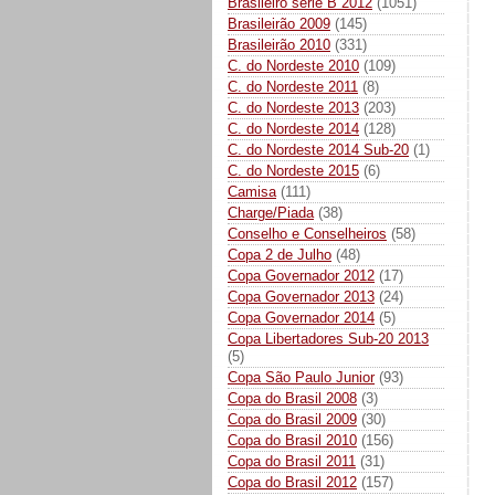
Brasileiro série B 2012
(1051)
Brasileirão 2009
(145)
Brasileirão 2010
(331)
C. do Nordeste 2010
(109)
C. do Nordeste 2011
(8)
C. do Nordeste 2013
(203)
C. do Nordeste 2014
(128)
C. do Nordeste 2014 Sub-20
(1)
C. do Nordeste 2015
(6)
Camisa
(111)
Charge/Piada
(38)
Conselho e Conselheiros
(58)
Copa 2 de Julho
(48)
Copa Governador 2012
(17)
Copa Governador 2013
(24)
Copa Governador 2014
(5)
Copa Libertadores Sub-20 2013
(5)
Copa São Paulo Junior
(93)
Copa do Brasil 2008
(3)
Copa do Brasil 2009
(30)
Copa do Brasil 2010
(156)
Copa do Brasil 2011
(31)
Copa do Brasil 2012
(157)