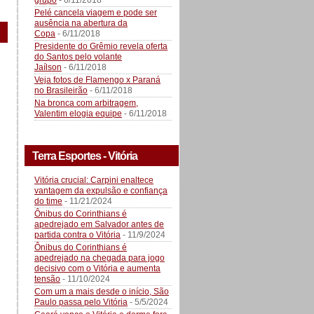
grupo
- 6/11/2018
Pelé cancela viagem e pode ser
ausência na abertura da
Copa
- 6/11/2018
Presidente do Grêmio revela oferta
do Santos pelo volante
Jaílson
- 6/11/2018
Veja fotos de Flamengo x Paraná
no Brasileirão
- 6/11/2018
Na bronca com arbitragem,
Valentim elogia equipe
- 6/11/2018
Terra Esportes - Vitória
Vitória crucial: Carpini enaltece
vantagem da expulsão e confiança
do time
- 11/21/2024
Ônibus do Corinthians é
apedrejado em Salvador antes de
partida contra o Vitória
- 11/9/2024
Ônibus do Corinthians é
apedrejado na chegada para jogo
decisivo com o Vitória e aumenta
tensão
- 11/10/2024
Com um a mais desde o início, São
Paulo passa pelo Vitória
- 5/5/2024