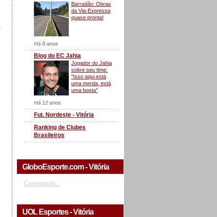
Barradão: Obras
da Via-Expressa
quase pronta!
a
Há 8 anos
Blog do EC Jahia
Jogador do Jahia
sobre seu time:
"Isso aqui está
uma merda, está
uma bosta"
Há 12 anos
Fut. Nordeste - Vitória
Ranking de Clubes
Brasileiros
GloboEsporte.com - Vitória
Carregando...
UOL Esportes - Vitória