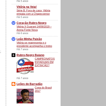
Há 5 anos
Vitória na Veia!
Série B: Fora de casa, Vitória
empata com a Chapecoense
Há 5 anos
Coração Rubro-Negro
Vitória X Guarani 14/09/2019 –
Arena Fonte Nova
Há 6 anos
Leão Minha Paixão
Vitória se reapresenta e o
presidente acompanha o treino
Há 7 anos
;
Rubro-Negro Baiano
CAMPEONATOS
ESTADUAIS EM
EXTINÇÃO?
Há 7 anos
Leões do Barradão
Copa do Brasil
2017