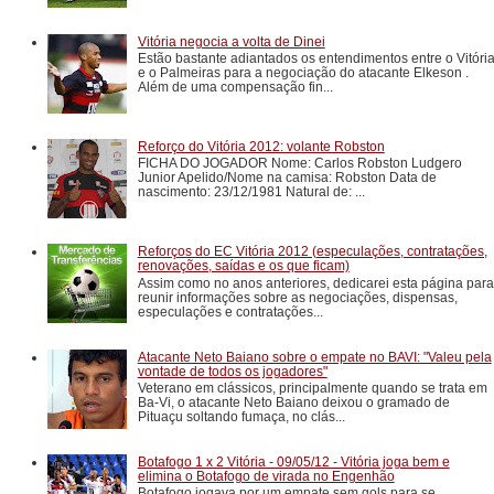
Vitória negocia a volta de Dinei
Estão bastante adiantados os entendimentos entre o Vitóri
e o Palmeiras para a negociação do atacante Elkeson .
Além de uma compensação fin...
Reforço do Vitória 2012: volante Robston
FICHA DO JOGADOR Nome: Carlos Robston Ludgero
Junior Apelido/Nome na camisa: Robston Data de
nascimento: 23/12/1981 Natural de: ...
Reforços do EC Vitória 2012 (especulações, contratações,
renovações, saídas e os que ficam)
Assim como no anos anteriores, dedicarei esta página para
reunir informações sobre as negociações, dispensas,
especulações e contratações...
Atacante Neto Baiano sobre o empate no BAVI: "Valeu pela
vontade de todos os jogadores"
Veterano em clássicos, principalmente quando se trata em
Ba-Vi, o atacante Neto Baiano deixou o gramado de
Pituaçu soltando fumaça, no clás...
Botafogo 1 x 2 Vitória - 09/05/12 - Vitória joga bem e
elimina o Botafogo de virada no Engenhão
Botafogo jogava por um empate sem gols para se