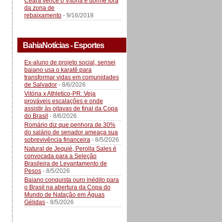
Ceará vence o Vitória e dorme fora
da zona de
rebaixamento
- 9/16/2018
BahiaNotícias - Esportes
Ex-aluno de projeto social, sensei
baiano usa o karatê para
transformar vidas em comunidades
de Salvador
- 8/6/2026
Vitória x Athletico-PR: Veja
prováveis escalações e onde
assistir às oitavas de final da Copa
do Brasil
- 8/6/2026
Romário diz que penhora de 30%
do salário de senador ameaça sua
sobrevivência financeira
- 8/5/2026
Natural de Jequié, Perolla Sales é
convocada para a Seleção
Brasileira de Levantamento de
Pesos
- 8/5/2026
Baiano conquista ouro inédito para
o Brasil na abertura da Copa do
Mundo de Natação em Águas
Gélidas
- 8/5/2026