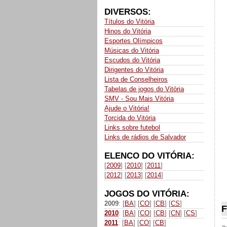
DIVERSOS:
Títulos do Vitória
Hinos do Vitória
Esportes Olímpicos
Músicas do Vitória
Escudos do Vitória
Dirigentes do Vitória
Lista de Conselheiros
Tabelas de jogos do Vitória
SMV - Sou Mais Vitória
Ajude o Vitória!
Torcida do Vitória
Links sobre futebol
Links de rádios de Salvador
ELENCO DO VITÓRIA:
[
2009
] [
2010
] [
2011
]
[
2012
] [
2013
] [
2014
]
JOGOS DO VITÓRIA:
2009
: [
BA
] [
CO
] [
CB
] [
CS
]
F
2010
: [
BA
] [
CO
] [
CB
] [
CN
] [
CS
]
2011
: [
BA
] [
CO
] [
CB
]