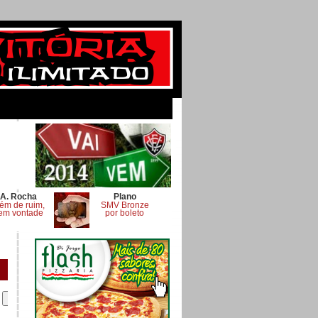
A. Rocha
Plano
ém de ruim,
SMV Bronze
em vontade
por boleto
.