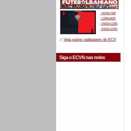
-1024x768
-1280x800
-1600x1200
-1920x1200
//
Veja outros wallpapers do ECV
Siga o ECVN nas redes