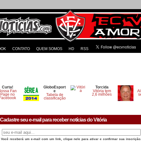
OOK
CONTATO
QUEM SOMOS
HD
RSS
Curta!
GloboEsport
Torcida
Nossa Fan
e
Vitória tem
Al
Page no
2,6 milhões
s
Tabela de
Facebook
classificação
Cadastre seu e-mail para receber notícias do Vitória
Você receberá um e-mail com um link, clique nele para ativar e confirmar sua inscrição