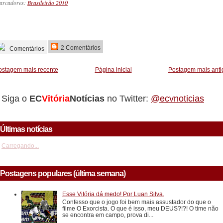
arcadores:
Brasileirão 2010
_________
2 Comentários
Comentários
ostagem mais recente
Página inicial
Postagem mais anti
Siga o
EC
Vitória
Notícias
no Twitter:
@ecvnoticias
Últimas notícias
Carregando...
Postagens populares (última semana)
Esse Vitória dá medo! Por Luan Silva.
Confesso que o jogo foi bem mais assustador do que o
filme O Exorcista. O que é isso, meu DEUS?!?! O time não
se encontra em campo, prova di...