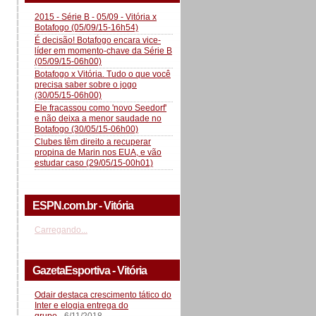
2015 - Série B - 05/09 - Vitória x
Botafogo (05/09/15-16h54)
É decisão! Botafogo encara vice-
líder em momento-chave da Série B
(05/09/15-06h00)
Botafogo x Vitória. Tudo o que você
precisa saber sobre o jogo
(30/05/15-06h00)
Ele fracassou como 'novo Seedorf'
e não deixa a menor saudade no
Botafogo (30/05/15-06h00)
Clubes têm direito a recuperar
propina de Marin nos EUA, e vão
estudar caso (29/05/15-00h01)
ESPN.com.br - Vitória
Carregando...
GazetaEsportiva - Vitória
Odair destaca crescimento tático do
Inter e elogia entrega do