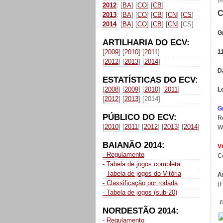
P
2012
: [
BA
] [
CO
] [
CB
]
C
2013
: [
BA
] [
CO
] [
CB
] [
CN
] [
CS
]
2014
: [
BA
] [
CO
] [
CB
] [
CN
] [CS]
G
ARTILHARIA DO ECV:
[
2009
] [
2010
] [
2011
]
1
[
2012
] [
2013
] [
2014
]
D
ESTATÍSTICAS DO ECV:
[
2008
] [
2009
] [
2010
] [
2011
]
L
[
2012
] [
2013
] [2014]
G
PÚBLICO DO ECV:
R
[
2010
] [
2011
] [
2012
] [
2013
] [
2014
]
W
BAIANÃO 2014:
Vi
- Regulamento
C
- Tabela de jogos completa
-
Tabela de jogos do Vitória
A
- Classificação por rodada
(
- Tabela de jogos (sub-20)
E
NORDESTÃO 2014:
- Regulamento