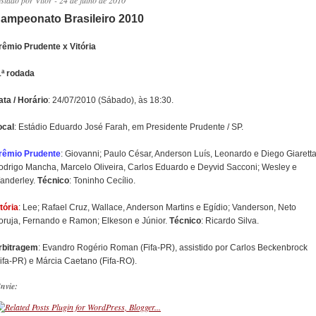
ostado por
Vitor
- 24 de julho de 2010
ampeonato Brasileiro 2010
rêmio Prudente x Vitória
1ª rodada
ata / Horário
: 24/07/2010 (Sábado), às 18:30.
ocal
: Estádio Eduardo José Farah, em Presidente Prudente / SP.
rêmio Prudente
: Giovanni; Paulo César, Anderson Luís, Leonardo e Diego Giaretta
odrigo Mancha, Marcelo Oliveira, Carlos Eduardo e Deyvid Sacconi; Wesley e
anderley.
Técnico
: Toninho Cecílio.
tória
: Lee; Rafael Cruz, Wallace, Anderson Martins e Egídio; Vanderson, Neto
oruja, Fernando e Ramon; Elkeson e Júnior.
Técnico
: Ricardo Silva.
rbitragem
: Evandro Rogério Roman (Fifa-PR), assistido por Carlos Beckenbrock
Fifa-PR) e Márcia Caetano (Fifa-RO).
nvie: