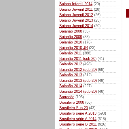
Baiano Infantil 2014
(20)
Baiano Juvenil 2011
(28)
Baiano Juvenil 2012
(26)
Baiano Juvenil 2013
(25)
Baiano Juvenil 2014
(20)
Baianão 2008
(35)
Baianão 2009
(88)
Baianão 2010
(176)
Baianão 2010 JR
(23)
Baianão 2011
(388)
Baianão 2011 (sub-20)
(41)
Baianão 2012
(498)
Baianão 2012 (sub-20)
(68)
Baianão 2013
(312)
Baianão 2013 (sub-20)
(49)
Baianão 2014
(227)
Baianão 2014 (sub-20)
(48)
Barradão
(195)
Brasileiro 2008
(56)
Brasileiro Sub-20
(43)
Brasileiro série A 2013
(693)
Brasileiro série A 2014
(615)
Brasileiro série B 2011
(926)