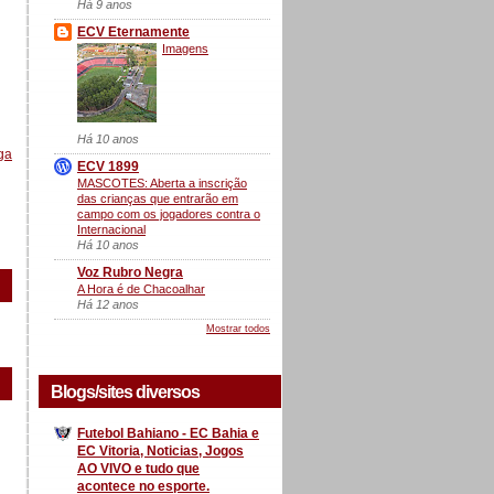
Há 9 anos
ECV Eternamente
Imagens
Há 10 anos
ga
ECV 1899
MASCOTES: Aberta a inscrição
das crianças que entrarão em
campo com os jogadores contra o
Internacional
Há 10 anos
Voz Rubro Negra
A Hora é de Chacoalhar
Há 12 anos
Mostrar todos
Blogs/sites diversos
Futebol Bahiano - EC Bahia e
EC Vitoria, Noticias, Jogos
AO VIVO e tudo que
acontece no esporte.