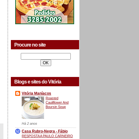
Procure no site
Blogs e sites do Vitória
Vitória Maníacos
Roasted
Cauliflower And
Boursin Soup
Há 2 anos
Casa Rubro-Negra - Fábio
RESPOSTA A PAULO CARNEIRO