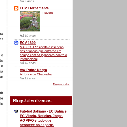
Há 9 anos
ECV Eternamente
Imagens
ara
Há 10 anos
as
ECV 1899
MASCOTES: Aberta a inscrição
das crianças que entrarão em
campo com os jogadores contra o
 o
Internacional
de
Há 10 anos
 a
Voz Rubro Negra
ha
A Hora é de Chacoalhar
ue
Há 12 anos
Mostrar todos
rir
de
Blogs/sites diversos
to
Futebol Bahiano - EC Bahia e
EC Vitoria, Noticias, Jogos
AO VIVO e tudo que
acontece no esporte.