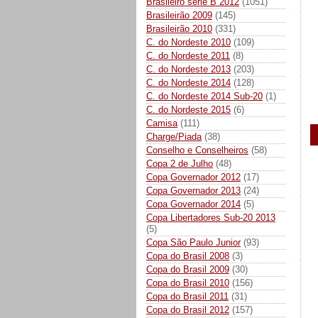
Brasileiro série B 2012
(1051)
Brasileirão 2009
(145)
Brasileirão 2010
(331)
C. do Nordeste 2010
(109)
C. do Nordeste 2011
(8)
C. do Nordeste 2013
(203)
C. do Nordeste 2014
(128)
C. do Nordeste 2014 Sub-20
(1)
C. do Nordeste 2015
(6)
Camisa
(111)
Charge/Piada
(38)
Conselho e Conselheiros
(58)
Copa 2 de Julho
(48)
Copa Governador 2012
(17)
Copa Governador 2013
(24)
Copa Governador 2014
(5)
Copa Libertadores Sub-20 2013
(5)
Copa São Paulo Junior
(93)
Copa do Brasil 2008
(3)
Copa do Brasil 2009
(30)
Copa do Brasil 2010
(156)
Copa do Brasil 2011
(31)
Copa do Brasil 2012
(157)