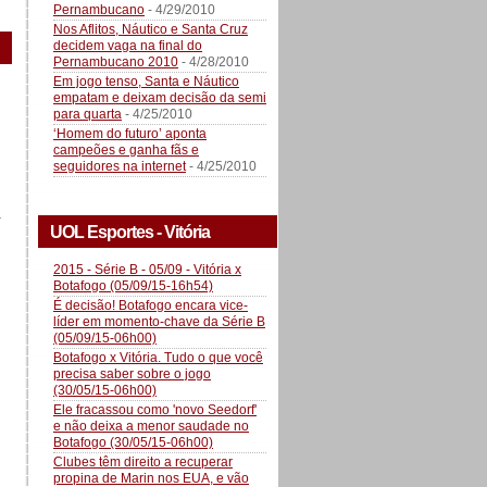
Pernambucano
- 4/29/2010
Nos Aflitos, Náutico e Santa Cruz
decidem vaga na final do
Pernambucano 2010
- 4/28/2010
Em jogo tenso, Santa e Náutico
empatam e deixam decisão da semi
para quarta
- 4/25/2010
‘Homem do futuro’ aponta
campeões e ganha fãs e
seguidores na internet
- 4/25/2010
a
UOL Esportes - Vitória
2015 - Série B - 05/09 - Vitória x
Botafogo (05/09/15-16h54)
É decisão! Botafogo encara vice-
líder em momento-chave da Série B
(05/09/15-06h00)
Botafogo x Vitória. Tudo o que você
precisa saber sobre o jogo
(30/05/15-06h00)
Ele fracassou como 'novo Seedorf'
e não deixa a menor saudade no
Botafogo (30/05/15-06h00)
Clubes têm direito a recuperar
propina de Marin nos EUA, e vão