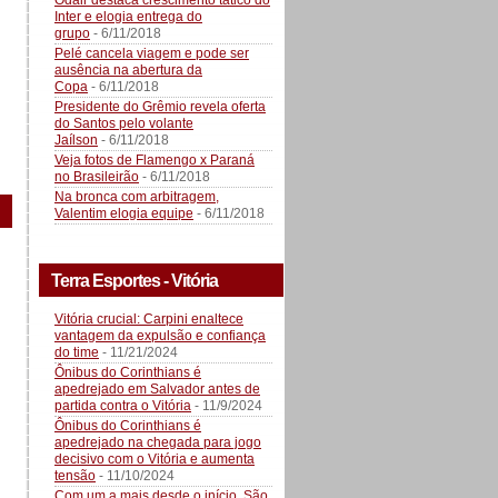
Odair destaca crescimento tático do
Inter e elogia entrega do
grupo
- 6/11/2018
Pelé cancela viagem e pode ser
ausência na abertura da
Copa
- 6/11/2018
Presidente do Grêmio revela oferta
do Santos pelo volante
Jaílson
- 6/11/2018
Veja fotos de Flamengo x Paraná
no Brasileirão
- 6/11/2018
Na bronca com arbitragem,
Valentim elogia equipe
- 6/11/2018
Terra Esportes - Vitória
Vitória crucial: Carpini enaltece
vantagem da expulsão e confiança
do time
- 11/21/2024
Ônibus do Corinthians é
apedrejado em Salvador antes de
partida contra o Vitória
- 11/9/2024
Ônibus do Corinthians é
apedrejado na chegada para jogo
decisivo com o Vitória e aumenta
tensão
- 11/10/2024
Com um a mais desde o início, São