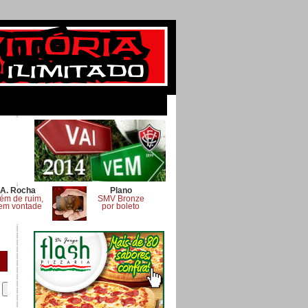
A. Rocha
Plano
ém de ruim,
SMV Bronze
em vontade
por boleto
.