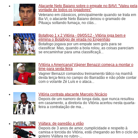
Atacante Neto Baiano sobre o empate no BAVI: "Valeu pela
vontade de todos os jogadores"
Veterano em clássicos, principalmente quando se trata em
Ba-Vi, o atacante Neto Baiano deixou o gramado de
Pituaçu soltando fumaça, no clás...
Botafogo 1 x 2 Vitória - 09/05/12 - Vitória joga bem e
elimina o Botafogo de virada no Engenhão
Botafogo jogava por um empate sem gols para se
classificar. Mas, quando a bola rolou, as coisas pareciam
se encaminhar para uma classificaçã...
[Vitória x Americana] Vágner Benazzi começa a montar o
time para sexta-feira
Vagner Benazzi comandou treinamento tático na manhã
desta terça-feira no campo do Barradão e não pôde contar
com o volante Zé Luís e o ataca...
Vitória contrata atacante Marcelo Nicácio
Depois de um namoro de longa data, que nunca resultou
em casamento, a diretoria do Vitória acertou nesta quarta-
feira a contratação de ma...
Viáfara: de paredão a vilão
Depois de 3 anos de amor, cumplicidade e respeito à
camisa e torcida do Vitória, está chegando ao fim o ciclo do
goleiro Viáfara no rubro-...