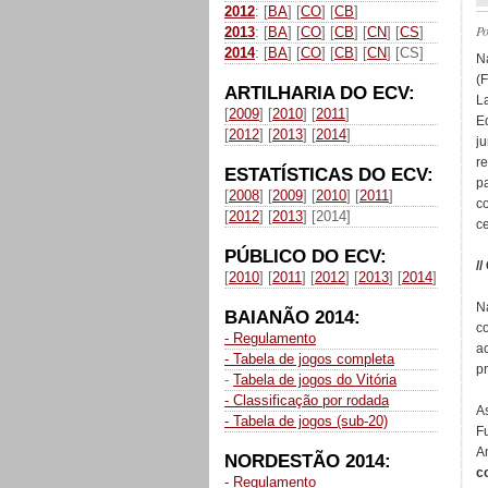
2012
: [
BA
] [
CO
] [
CB
]
P
2013
: [
BA
] [
CO
] [
CB
] [
CN
] [
CS
]
2014
: [
BA
] [
CO
] [
CB
] [
CN
] [CS]
N
(
ARTILHARIA DO ECV:
L
[
2009
] [
2010
] [
2011
]
E
[
2012
] [
2013
] [
2014
]
j
r
ESTATÍSTICAS DO ECV:
p
[
2008
] [
2009
] [
2010
] [
2011
]
c
[
2012
] [
2013
] [2014]
ce
PÚBLICO DO ECV:
//
[
2010
] [
2011
] [
2012
] [
2013
] [
2014
]
N
BAIANÃO 2014:
c
- Regulamento
a
- Tabela de jogos completa
p
-
Tabela de jogos do Vitória
- Classificação por rodada
A
- Tabela de jogos (sub-20)
F
A
NORDESTÃO 2014:
c
- Regulamento