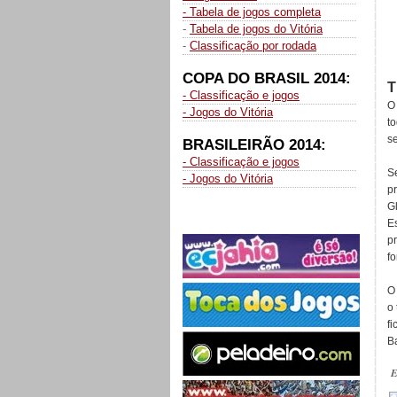
- Tabela de jogos completa
-
Tabela de jogos do Vitória
-
Classificação por rodada
COPA DO BRASIL 2014:
T
- Classificação e jogos
O 
- Jogos do Vitória
t
se
BRASILEIRÃO 2014:
- Classificação e jogos
S
- Jogos do Vitória
p
G
E
p
fo
O 
o
f
B
E