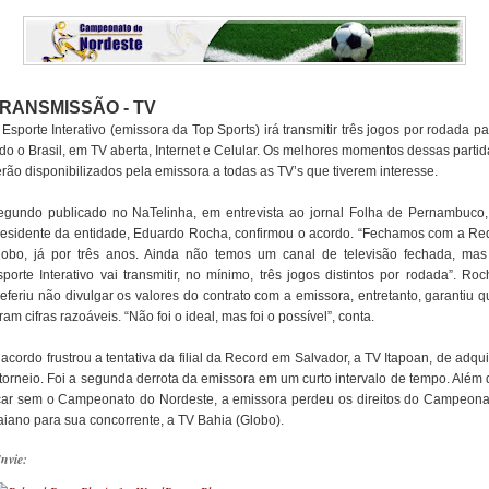
RANSMISSÃO - TV
Esporte Interativo (emissora da Top Sports) irá transmitir três jogos por rodada p
odo o Brasil, em TV aberta, Internet e Celular. Os melhores momentos dessas partid
rão disponibilizados pela emissora a todas as TV’s que tiverem interesse.
egundo publicado no NaTelinha, em entrevista ao jornal Folha de Pernambuco,
residente da entidade, Eduardo Rocha, confirmou o acordo. “Fechamos com a Re
lobo, já por três anos. Ainda não temos um canal de televisão fechada, mas
sporte Interativo vai transmitir, no mínimo, três jogos distintos por rodada”. Roc
referiu não divulgar os valores do contrato com a emissora, entretanto, garantiu q
ram cifras razoáveis. “Não foi o ideal, mas foi o possível”, conta.
acordo frustrou a tentativa da filial da Record em Salvador, a TV Itapoan, de adqui
 torneio. Foi a segunda derrota da emissora em um curto intervalo de tempo. Além 
icar sem o Campeonato do Nordeste, a emissora perdeu os direitos do Campeona
aiano para sua concorrente, a TV Bahia (Globo).
nvie: