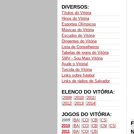
DIVERSOS:
Títulos do Vitória
Hinos do Vitória
Esportes Olímpicos
Músicas do Vitória
Escudos do Vitória
Dirigentes do Vitória
Lista de Conselheiros
Tabelas de jogos do Vitória
SMV - Sou Mais Vitória
Ajude o Vitória!
Torcida do Vitória
Links sobre futebol
Links de rádios de Salvador
ELENCO DO VITÓRIA:
[
2009
] [
2010
] [
2011
]
[
2012
] [
2013
] [
2014
]
JOGOS DO VITÓRIA:
2009
: [
BA
] [
CO
] [
CB
] [
CS
]
F
2010
: [
BA
] [
CO
] [
CB
] [
CN
] [
CS
]
N
2011
: [
BA
] [
CO
] [
CB
]