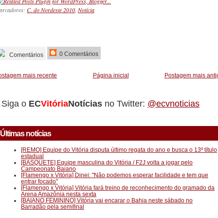
arcadores:
C. do Nordeste 2010
,
Notícia
_________
0 Comentários
Comentários
ostagem mais recente
Página inicial
Postagem mais anti
Siga o
EC
Vitória
Notícias
no Twitter:
@ecvnoticias
Últimas notícias
[REMO] Equipe do Vitória disputa último regata do ano e busca o 13º título
estadual
[BASQUETE] Equipe masculina do Vitória / F2J volta a jogar pelo
Campeonato Baiano
[Flamengo x Vitória] Dinei: "Não podemos esperar facilidade e tem que
entrar focado"
[Flamengo x Vitória] Vitória fará treino de reconhecimento do gramado da
Arena Amazônia nesta sexta
[BAIANO FEMININO] Vitória vai encarar o Bahia neste sábado no
Barradão pela semifinal