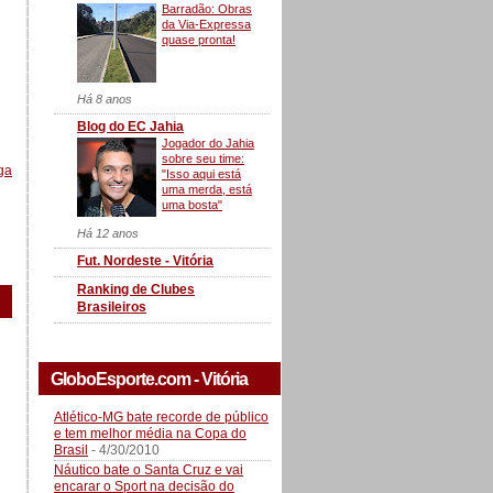
Barradão: Obras
da Via-Expressa
quase pronta!
Há 8 anos
Blog do EC Jahia
Jogador do Jahia
sobre seu time:
ga
"Isso aqui está
uma merda, está
uma bosta"
Há 12 anos
Fut. Nordeste - Vitória
Ranking de Clubes
Brasileiros
GloboEsporte.com - Vitória
Atlético-MG bate recorde de público
e tem melhor média na Copa do
Brasil
- 4/30/2010
Náutico bate o Santa Cruz e vai
encarar o Sport na decisão do