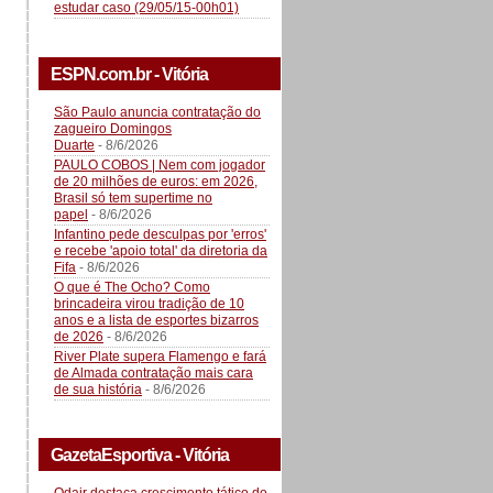
estudar caso (29/05/15-00h01)
ESPN.com.br - Vitória
São Paulo anuncia contratação do
zagueiro Domingos
Duarte
- 8/6/2026
PAULO COBOS | Nem com jogador
de 20 milhões de euros: em 2026,
Brasil só tem supertime no
papel
- 8/6/2026
Infantino pede desculpas por 'erros'
e recebe 'apoio total' da diretoria da
Fifa
- 8/6/2026
O que é The Ocho? Como
brincadeira virou tradição de 10
anos e a lista de esportes bizarros
de 2026
- 8/6/2026
River Plate supera Flamengo e fará
de Almada contratação mais cara
de sua história
- 8/6/2026
GazetaEsportiva - Vitória