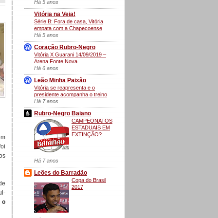
Há 5 anos
Vitória na Veia!
Série B: Fora de casa, Vitória
empata com a Chapecoense
Há 5 anos
Coração Rubro-Negro
Vitória X Guarani 14/09/2019 –
Arena Fonte Nova
Há 6 anos
Leão Minha Paixão
Vitória se reapresenta e o
presidente acompanha o treino
Há 7 anos
Rubro-Negro Baiano
CAMPEONATOS
ESTADUAIS EM
EXTINÇÃO?
em
oi
os
Há 7 anos
Leões do Barradão
Copa do Brasil
de
2017
l-
 o