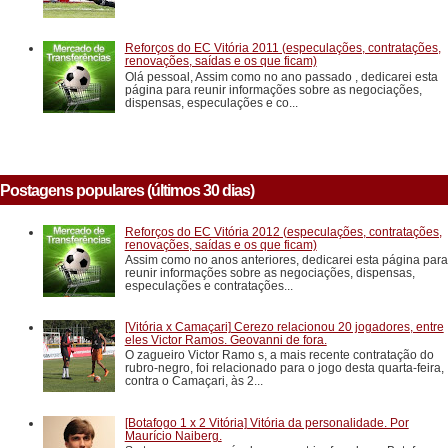
Reforços do EC Vitória 2011 (especulações, contratações,
renovações, saídas e os que ficam)
Olá pessoal, Assim como no ano passado , dedicarei esta
página para reunir informações sobre as negociações,
dispensas, especulações e co...
Postagens populares (últimos 30 dias)
Reforços do EC Vitória 2012 (especulações, contratações,
renovações, saídas e os que ficam)
Assim como no anos anteriores, dedicarei esta página para
reunir informações sobre as negociações, dispensas,
especulações e contratações...
[Vitória x Camaçari] Cerezo relacionou 20 jogadores, entre
eles Victor Ramos. Geovanni de fora.
O zagueiro Victor Ramo s, a mais recente contratação do
rubro-negro, foi relacionado para o jogo desta quarta-feira,
contra o Camaçari, às 2...
[Botafogo 1 x 2 Vitória] Vitória da personalidade. Por
Maurício Naiberg.