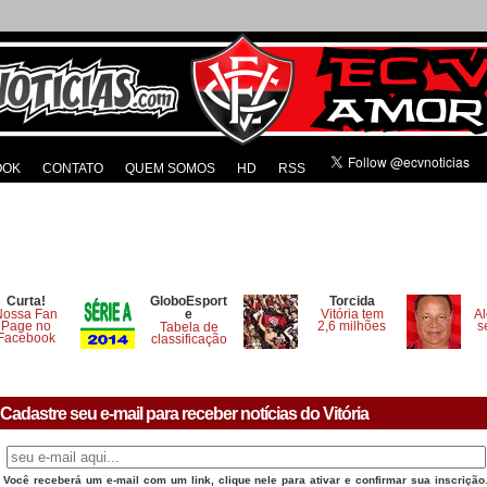
OOK
CONTATO
QUEM SOMOS
HD
RSS
Curta!
GloboEsport
Torcida
Nossa Fan
e
Vitória tem
Al
Page no
2,6 milhões
s
Tabela de
Facebook
classificação
Cadastre seu e-mail para receber notícias do Vitória
Você receberá um e-mail com um link, clique nele para ativar e confirmar sua inscrição