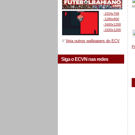
M
-1024x768
-1280x800
_
-1600x1200
-1920x1200
//
Veja outros wallpapers do ECV
P
Siga o ECVN nas redes