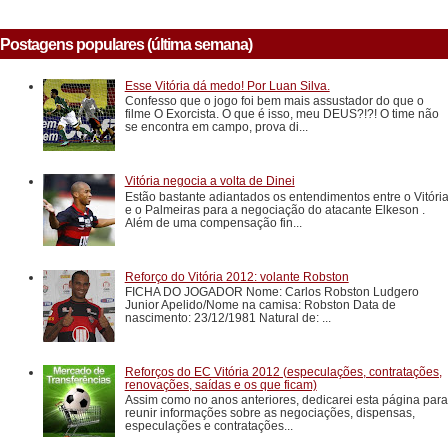
Postagens populares (última semana)
Esse Vitória dá medo! Por Luan Silva.
Confesso que o jogo foi bem mais assustador do que o
filme O Exorcista. O que é isso, meu DEUS?!?! O time não
se encontra em campo, prova di...
Vitória negocia a volta de Dinei
Estão bastante adiantados os entendimentos entre o Vitóri
e o Palmeiras para a negociação do atacante Elkeson .
Além de uma compensação fin...
Reforço do Vitória 2012: volante Robston
FICHA DO JOGADOR Nome: Carlos Robston Ludgero
Junior Apelido/Nome na camisa: Robston Data de
nascimento: 23/12/1981 Natural de: ...
Reforços do EC Vitória 2012 (especulações, contratações,
renovações, saídas e os que ficam)
Assim como no anos anteriores, dedicarei esta página para
reunir informações sobre as negociações, dispensas,
especulações e contratações...