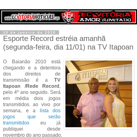
10 de janeiro de 2010
Esporte Record estréia amanhã
(segunda-feira, dia 11/01) na TV Itapoan
O Baianão 2010 está
chegando e a detentora
dos direitos de
transmissão é a
TV
Itapoan /Rede Record
,
pelo 4º ano seguido. Será
em média dois jogos
transmitidos ao vivo por
semana, e a
lista dos
jogos que serão
transmitidos
eu já
publiquei desde
novembro do ano passado.