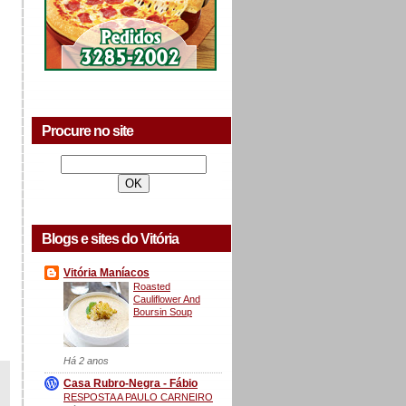
Procure no site
Blogs e sites do Vitória
Vitória Maníacos
Roasted
Cauliflower And
Boursin Soup
Há 2 anos
Casa Rubro-Negra - Fábio
RESPOSTA A PAULO CARNEIRO