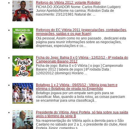
Reforço do Vitória 2012: volante Robston
FICHA DO JOGADOR Nome: Carlos Robston Ludgero
Junior Apelido/Nome na camisa: Robston Data de
nascimento: 23/12/1981 Natural de: ...
Reforços do EC Vitória 2011 (especulações, contratações,
renovações, saídas e os que ficam)
Olá pessoal, Assim como no ano passado , dedicarei esta
página para reunir informações sobre as negociações,
dispensas, especulações e co...
Ficha do Jogo: Bahia 0 x 0 Vitória - 12/02/12 - 8ª rodada do
Campeonato Baiano 2012
Ficha de jogo: Bahia 0 x 0 Vitória [ o jogo ] Campeonato
Baiano 2012 [ tabela de jogos ] 8ª rodada Data :
12/02/2012 (domingo) Horário ...
Botafogo 1 x 2 Vitória - 09/05/12 - Vitória joga bem e
elimina o Botafogo de virada no Engenhão
Botafogo jogava por um empate sem gols para se
classificar. Mas, quando a bola rolou, as coisas pareciam
se encaminhar para uma classificaçã...
Presidente do Vitória, Alexi Portela, só fala sobre sua saída
após o término da série B
Na reapresentação do Vitória após a derrota para o São
Caetano no sábado por 2 a 1, o presidente do clube, Alexi
Portela Júnior, comentou s...