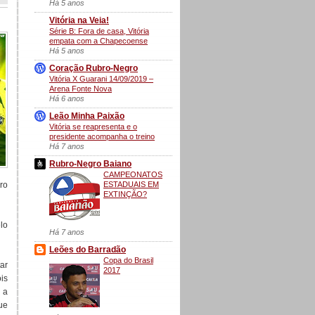
Há 5 anos
Vitória na Veia!
Série B: Fora de casa, Vitória
empata com a Chapecoense
Há 5 anos
Coração Rubro-Negro
Vitória X Guarani 14/09/2019 –
Arena Fonte Nova
Há 6 anos
Leão Minha Paixão
Vitória se reapresenta e o
presidente acompanha o treino
Há 7 anos
Rubro-Negro Baiano
CAMPEONATOS
ESTADUAIS EM
ro
EXTINÇÃO?
lo
Há 7 anos
Leões do Barradão
Copa do Brasil
ar
2017
is
 a
ue