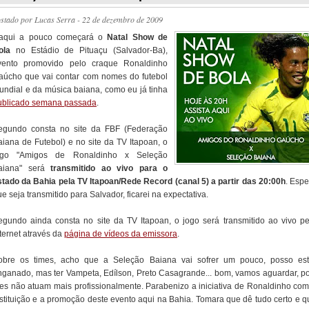
ostado por
Lucas Serra
- 22 de dezembro de 2009
aqui a pouco começará o
Natal Show de
ola
no Estádio de Pituaçu (Salvador-Ba),
vento promovido pelo craque Ronaldinho
aúcho que vai contar com nomes do futebol
undial e da música baiana, como eu já tinha
ublicado semana passada
.
egundo consta no site da FBF (Federação
aiana de Futebol) e no site da TV Itapoan, o
ogo "Amigos de Ronaldinho x Seleção
aiana" será
transmitido ao vivo para o
stado da Bahia pela TV Itapoan/Rede Record (canal 5) a partir das 20:00h
. Espe
e seja transmitido para Salvador, ficarei na expectativa.
egundo ainda consta no site da TV Itapoan, o jogo será transmitido ao vivo pe
ternet através da
página de vídeos da emissora
.
obre os times, acho que a Seleção Baiana vai sofrer um pouco, posso est
nganado, mas ter Vampeta, Edílson, Preto Casagrande... bom, vamos aguardar, po
les não atuam mais profissionalmente. Parabenizo a iniciativa de Ronaldinho com
nstituição e a promoção deste evento aqui na Bahia. Tomara que dê tudo certo e q