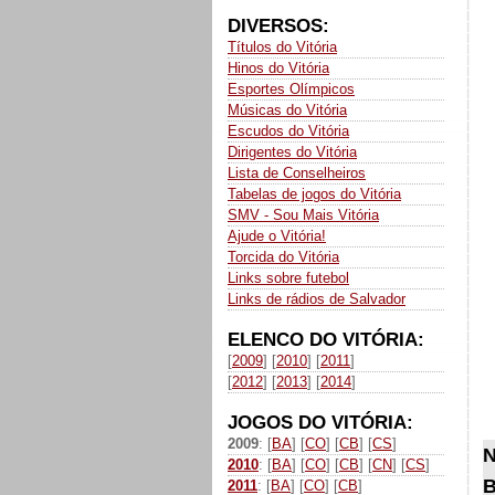
DIVERSOS:
Títulos do Vitória
Hinos do Vitória
Esportes Olímpicos
Músicas do Vitória
Escudos do Vitória
Dirigentes do Vitória
Lista de Conselheiros
Tabelas de jogos do Vitória
SMV - Sou Mais Vitória
Ajude o Vitória!
Torcida do Vitória
Links sobre futebol
Links de rádios de Salvador
ELENCO DO VITÓRIA:
[
2009
] [
2010
] [
2011
]
[
2012
] [
2013
] [
2014
]
JOGOS DO VITÓRIA:
2009
: [
BA
] [
CO
] [
CB
] [
CS
]
N
2010
: [
BA
] [
CO
] [
CB
] [
CN
] [
CS
]
B
2011
: [
BA
] [
CO
] [
CB
]