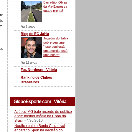
Barradão: Obras
da Via-Expressa
quase pronta!
re
do
m.
Há 8 anos
Blog do EC Jahia
Jogador do Jahia
sobre seu time:
"Isso aqui está
co
uma merda, está
uma bosta"
Há 12 anos
Fut. Nordeste - Vitória
Ranking de Clubes
Brasileiros
GloboEsporte.com - Vitória
Atlético-MG bate recorde de público
e tem melhor média na Copa do
Brasil
- 4/30/2010
Náutico bate o Santa Cruz e vai
encarar o Sport na decisão do