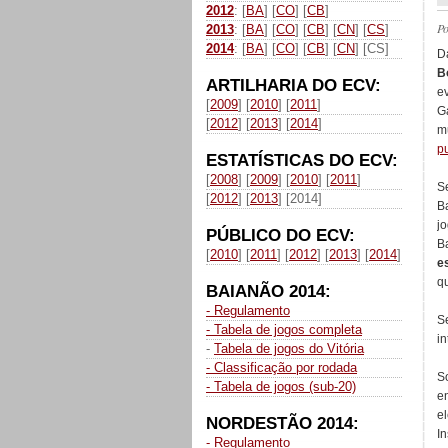
2012
: [
BA
] [
CO
] [
CB
]
P
2013
: [
BA
] [
CO
] [
CB
] [
CN
] [
CS
]
2014
: [
BA
] [
CO
] [
CB
] [
CN
] [CS]
D
B
ARTILHARIA DO ECV:
e
[
2009
] [
2010
] [
2011
]
G
[
2012
] [
2013
] [
2014
]
m
p
ESTATÍSTICAS DO ECV:
[
2008
] [
2009
] [
2010
] [
2011
]
S
[
2012
] [
2013
] [2014]
B
j
PÚBLICO DO ECV:
B
[
2010
] [
2011
] [
2012
] [
2013
] [
2014
]
e
qu
BAIANÃO 2014:
- Regulamento
S
- Tabela de jogos completa
in
-
Tabela de jogos do Vitória
- Classificação por rodada
S
- Tabela de jogos (sub-20)
e
e
NORDESTÃO 2014:
I
- Regulamento