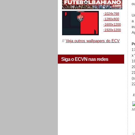
o
-1024x768
U
-1280x800
a
-1600x1200
e
-1920x1200
A
//
Veja outros wallpapers do ECV
P
1
x 
Siga o ECVN nas redes
1
2
2
(
2
E
M
_