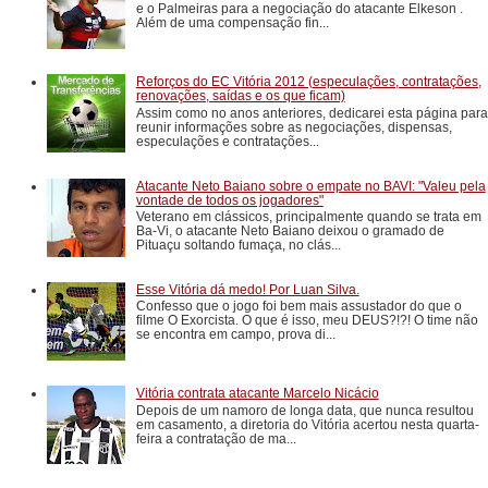
e o Palmeiras para a negociação do atacante Elkeson .
Além de uma compensação fin...
Reforços do EC Vitória 2012 (especulações, contratações,
renovações, saídas e os que ficam)
Assim como no anos anteriores, dedicarei esta página para
reunir informações sobre as negociações, dispensas,
especulações e contratações...
Atacante Neto Baiano sobre o empate no BAVI: "Valeu pela
vontade de todos os jogadores"
Veterano em clássicos, principalmente quando se trata em
Ba-Vi, o atacante Neto Baiano deixou o gramado de
Pituaçu soltando fumaça, no clás...
Esse Vitória dá medo! Por Luan Silva.
Confesso que o jogo foi bem mais assustador do que o
filme O Exorcista. O que é isso, meu DEUS?!?! O time não
se encontra em campo, prova di...
Vitória contrata atacante Marcelo Nicácio
Depois de um namoro de longa data, que nunca resultou
em casamento, a diretoria do Vitória acertou nesta quarta-
feira a contratação de ma...