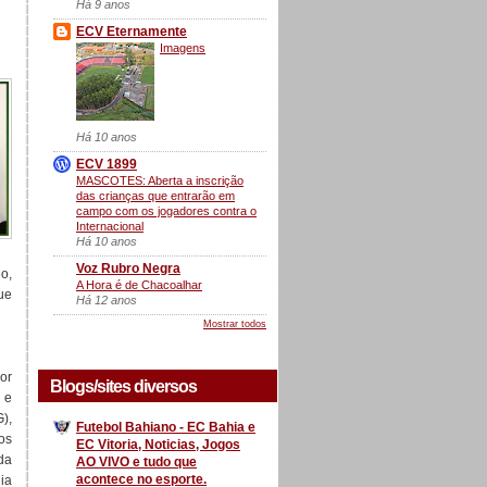
Há 9 anos
ECV Eternamente
Imagens
Há 10 anos
ECV 1899
MASCOTES: Aberta a inscrição
das crianças que entrarão em
campo com os jogadores contra o
Internacional
Há 10 anos
Voz Rubro Negra
éo,
A Hora é de Chacoalhar
ue
Há 12 anos
Mostrar todos
or
Blogs/sites diversos
 e
G),
Futebol Bahiano - EC Bahia e
os
EC Vitoria, Noticias, Jogos
da
AO VIVO e tudo que
acontece no esporte.
ia