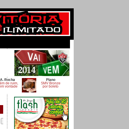
A. Rocha
Plano
ém de ruim,
SMV Bronze
em vontade
por boleto
.