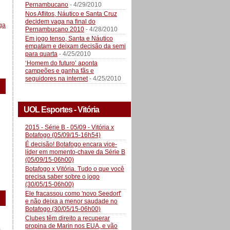
Pernambucano
- 4/29/2010
Nos Aflitos, Náutico e Santa Cruz
decidem vaga na final do
ga
Pernambucano 2010
- 4/28/2010
Em jogo tenso, Santa e Náutico
empatam e deixam decisão da semi
para quarta
- 4/25/2010
‘Homem do futuro’ aponta
campeões e ganha fãs e
seguidores na internet
- 4/25/2010
UOL Esportes - Vitória
2015 - Série B - 05/09 - Vitória x
Botafogo (05/09/15-16h54)
É decisão! Botafogo encara vice-
líder em momento-chave da Série B
(05/09/15-06h00)
Botafogo x Vitória. Tudo o que você
precisa saber sobre o jogo
(30/05/15-06h00)
Ele fracassou como 'novo Seedorf'
e não deixa a menor saudade no
Botafogo (30/05/15-06h00)
Clubes têm direito a recuperar
propina de Marin nos EUA, e vão
a