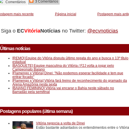
3 Comentários
Comentários
ostagem mais recente
Página inicial
Postagem mais anti
Siga o
EC
Vitória
Notícias
no Twitter:
@ecvnoticias
Últimas notícias
[REMO] Equipe do Vitória disputa último regata do ano e busca o 13º título
estadual
[BASQUETE] Equipe masculina do Vitória / F2J volta a jogar pelo
Campeonato Baiano
[Flamengo x Vitória] Dinei: "Não podemos esperar facilidade e tem que
entrar focado"
[Flamengo x Vitória] Vitória fará treino de reconhecimento do gramado da
Arena Amazônia nesta sexta
[BAIANO FEMININO] Vitória vai encarar o Bahia neste sábado no
Barradão pela semifinal
Postagens populares (última semana)
Vitória negocia a volta de Dinei
Estão bastante adiantados os entendimentos entre o Vitóri