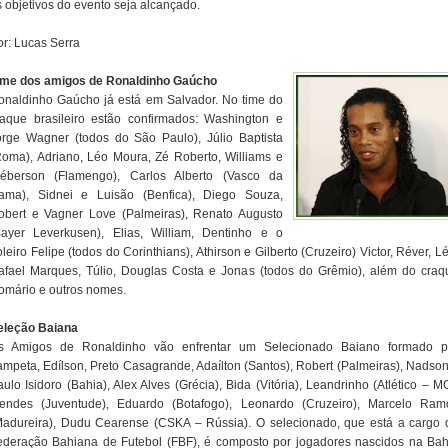
s objetivos do evento seja alcançado.
or: Lucas Serra
ime dos amigos de Ronaldinho Gaúcho
onaldinho Gaúcho já está em Salvador. No time do
raque brasileiro estão confirmados: Washington e
orge Wagner (todos do São Paulo), Júlio Baptista
Roma), Adriano, Léo Moura, Zé Roberto, Williams e
léberson (Flamengo), Carlos Alberto (Vasco da
ama), Sidnei e Luisão (Benfica), Diego Souza,
obert e Vagner Love (Palmeiras), Renato Augusto
Bayer Leverkusen), Elias, William, Dentinho e o
leiro Felipe (todos do Corinthians), Athirson e Gilberto (Cruzeiro) Victor, Réver, L
afael Marques, Túlio, Douglas Costa e Jonas (todos do Grêmio), além do craq
omário e outros nomes.
eleção Baiana
s Amigos de Ronaldinho vão enfrentar um Selecionado Baiano formado p
ampeta, Edílson, Preto Casagrande, Adaílton (Santos), Robert (Palmeiras), Nadson
ulo Isidoro (Bahia), Alex Alves (Grécia), Bida (Vitória), Leandrinho (Atlético – M
endes (Juventude), Eduardo (Botafogo), Leonardo (Cruzeiro), Marcelo Ram
Madureira), Dudu Cearense (CSKA – Rússia). O selecionado, que está a cargo 
ederação Bahiana de Futebol (FBF), é composto por jogadores nascidos na Bah