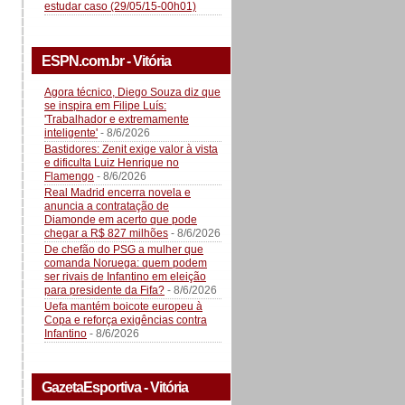
estudar caso (29/05/15-00h01)
ESPN.com.br - Vitória
Agora técnico, Diego Souza diz que
se inspira em Filipe Luís:
'Trabalhador e extremamente
inteligente'
- 8/6/2026
Bastidores: Zenit exige valor à vista
e dificulta Luiz Henrique no
Flamengo
- 8/6/2026
Real Madrid encerra novela e
anuncia a contratação de
Diamonde em acerto que pode
chegar a R$ 827 milhões
- 8/6/2026
De chefão do PSG a mulher que
comanda Noruega: quem podem
ser rivais de Infantino em eleição
para presidente da Fifa?
- 8/6/2026
Uefa mantém boicote europeu à
Copa e reforça exigências contra
Infantino
- 8/6/2026
GazetaEsportiva - Vitória