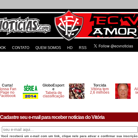
OOK
CONTATO
QUEM SOMOS
HD
RSS
Curta!
GloboEsport
Torcida
Nossa Fan
e
Vitória tem
Al
Page no
2,6 milhões
s
Tabela de
Facebook
classificação
Cadastre seu e-mail para receber notícias do Vitória
Você receberá um e-mail com um link, clique nele para ativar e confirmar sua inscrição