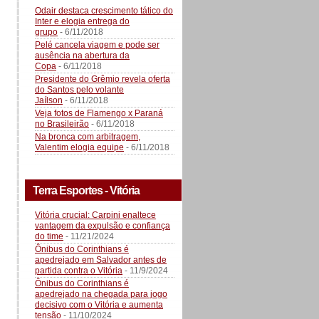
Odair destaca crescimento tático do
Inter e elogia entrega do
grupo
- 6/11/2018
Pelé cancela viagem e pode ser
ausência na abertura da
Copa
- 6/11/2018
Presidente do Grêmio revela oferta
do Santos pelo volante
Jaílson
- 6/11/2018
Veja fotos de Flamengo x Paraná
no Brasileirão
- 6/11/2018
Na bronca com arbitragem,
Valentim elogia equipe
- 6/11/2018
Terra Esportes - Vitória
Vitória crucial: Carpini enaltece
vantagem da expulsão e confiança
do time
- 11/21/2024
Ônibus do Corinthians é
apedrejado em Salvador antes de
partida contra o Vitória
- 11/9/2024
Ônibus do Corinthians é
apedrejado na chegada para jogo
decisivo com o Vitória e aumenta
tensão
- 11/10/2024