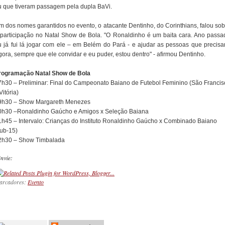
u que tiveram passagem pela dupla BaVi.
m dos nomes garantidos no evento, o atacante Dentinho, do Corinthians, falou sob
 participação no Natal Show de Bola. "O Ronaldinho é um baita cara. Ano passa
u já fui lá jogar com ele – em Belém do Pará - e ajudar as pessoas que precisa
gora, sempre que ele convidar e eu puder, estou dentro" - afirmou Dentinho.
rogramação Natal Show de Bola
7h30 – Preliminar: Final do Campeonato Baiano de Futebol Feminino (São Francis
Vitória)
9h30 – Show Margareth Menezes
0h30 –Ronaldinho Gaúcho e Amigos x Seleção Baiana
1h45 – Intervalo: Crianças do Instituto Ronaldinho Gaúcho x Combinado Baiano
sub-15)
2h30 – Show Timbalada
nvie:
arcadores:
Evento
_________