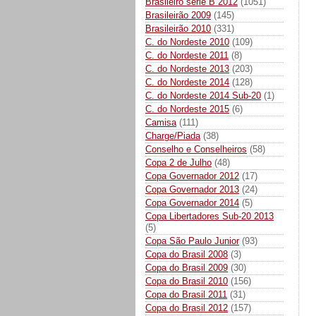
Brasileiro série B 2012
(1051)
Brasileirão 2009
(145)
Brasileirão 2010
(331)
C. do Nordeste 2010
(109)
C. do Nordeste 2011
(8)
C. do Nordeste 2013
(203)
C. do Nordeste 2014
(128)
C. do Nordeste 2014 Sub-20
(1)
C. do Nordeste 2015
(6)
Camisa
(111)
Charge/Piada
(38)
Conselho e Conselheiros
(58)
Copa 2 de Julho
(48)
Copa Governador 2012
(17)
Copa Governador 2013
(24)
Copa Governador 2014
(5)
Copa Libertadores Sub-20 2013
(5)
Copa São Paulo Junior
(93)
Copa do Brasil 2008
(3)
Copa do Brasil 2009
(30)
Copa do Brasil 2010
(156)
Copa do Brasil 2011
(31)
Copa do Brasil 2012
(157)