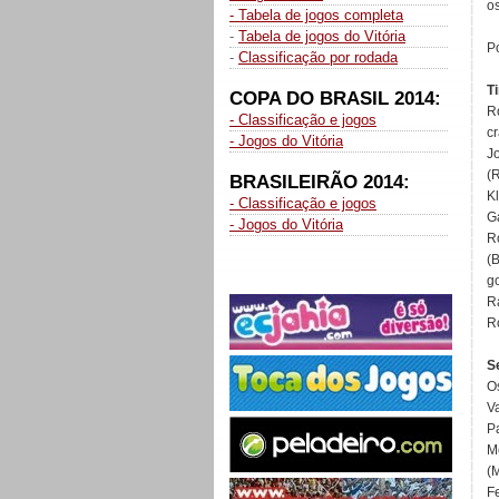
o
- Tabela de jogos completa
-
Tabela de jogos do Vitória
P
-
Classificação por rodada
T
COPA DO BRASIL 2014:
R
- Classificação e jogos
c
- Jogos do Vitória
J
(
BRASILEIRÃO 2014:
K
- Classificação e jogos
G
- Jogos do Vitória
R
(
go
R
R
S
O
V
Pa
M
(
F