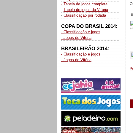
- Tabela de jogos completa
O
-
Tabela de jogos do Vitória
E
-
Classificação por rodada
COPA DO BRASIL 2014:
M
- Classificação e jogos
- Jogos do Vitória
_
BRASILEIRÃO 2014:
- Classificação e jogos
- Jogos do Vitória
P