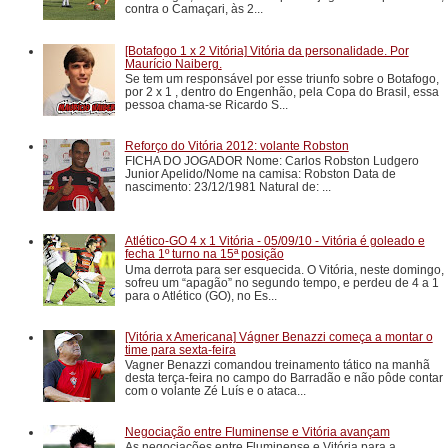
contra o Camaçari, às 2...
[Botafogo 1 x 2 Vitória] Vitória da personalidade. Por
Maurício Naiberg.
Se tem um responsável por esse triunfo sobre o Botafogo,
por 2 x 1 , dentro do Engenhão, pela Copa do Brasil, essa
pessoa chama-se Ricardo S...
Reforço do Vitória 2012: volante Robston
FICHA DO JOGADOR Nome: Carlos Robston Ludgero
Junior Apelido/Nome na camisa: Robston Data de
nascimento: 23/12/1981 Natural de: ...
Atlético-GO 4 x 1 Vitória - 05/09/10 - Vitória é goleado e
fecha 1º turno na 15ª posição
Uma derrota para ser esquecida. O Vitória, neste domingo,
sofreu um “apagão” no segundo tempo, e perdeu de 4 a 1
para o Atlético (GO), no Es...
[Vitória x Americana] Vágner Benazzi começa a montar o
time para sexta-feira
Vagner Benazzi comandou treinamento tático na manhã
desta terça-feira no campo do Barradão e não pôde contar
com o volante Zé Luís e o ataca...
Negociação entre Fluminense e Vitória avançam
As negociações entre Fluminense e Vitória para a