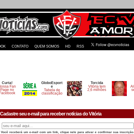
OOK
CONTATO
QUEM SOMOS
HD
RSS
Curta!
GloboEsport
Torcida
Nossa Fan
e
Vitória tem
Al
Page no
2,6 milhões
s
Tabela de
Facebook
classificação
Cadastre seu e-mail para receber notícias do Vitória
Você receberá um e-mail com um link, clique nele para ativar e confirmar sua inscrição