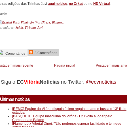
utras edições das Tirinhas Javi
aqui no blog
,
no Orkut
ou no
HD Virtual
.
nvie:
arcadores:
Jahia
,
Tirinhas Javi
_________
3 Comentários
Comentários
ostagem mais recente
Página inicial
Postagem mais anti
Siga o
EC
Vitória
Notícias
no Twitter:
@ecvnoticias
Últimas notícias
[REMO] Equipe do Vitória disputa último regata do ano e busca o 13º título
estadual
[BASQUETE] Equipe masculina do Vitória / F2J volta a jogar pelo
Campeonato Baiano
[Flamengo x Vitória] Dinei: "Não podemos esperar facilidade e tem que