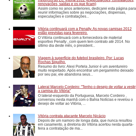
renovações, saídas e os que ficam)
Assim como no anos anteriores, dedicarei esta página para
reunir informações sobre as negociações, dispensas,
especulações e contratações...
Vitória continuará com a Penalty. As novas camisas 2012
estão previstas para fevereiro.
O Vitória continuará com a fornecedora de material
esportivo Penalty , com quem tem contrato até 2014. No
último dia deste mês, o president...
Viagem à superfície do futebol brasileiro. Por: Lucas
Rochas §iquilho.
Resumo do livro: Alexi Portela Junior é um aventureiro
muito respeitado. Após encontrar um pergaminho deixado
por seu pai, ele abandona seus...
Lateral Marcelo Cordeiro: "Tenho o desejo de voltar a vestir
a camisa do Vitória"
O lateral-esquerdo da Portuguesa, Marcelo Cordeiro ,
conversou nesta manhã com o Bahia Notícias e revelou o
desejo de voltar ao Vitória, ...
Vitória contrata atacante Marcelo Nicácio
Depois de um namoro de longa data, que nunca resultou
em casamento, a diretoria do Vitória acertou nesta quarta-
feira a contratação de ma...