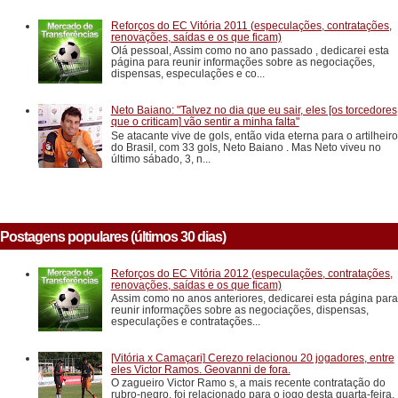
Reforços do EC Vitória 2011 (especulações, contratações,
renovações, saídas e os que ficam)
Olá pessoal, Assim como no ano passado , dedicarei esta
página para reunir informações sobre as negociações,
dispensas, especulações e co...
Neto Baiano: "Talvez no dia que eu sair, eles [os torcedores
que o criticam] vão sentir a minha falta"
Se atacante vive de gols, então vida eterna para o artilheiro
do Brasil, com 33 gols, Neto Baiano . Mas Neto viveu no
último sábado, 3, n...
Postagens populares (últimos 30 dias)
Reforços do EC Vitória 2012 (especulações, contratações,
renovações, saídas e os que ficam)
Assim como no anos anteriores, dedicarei esta página para
reunir informações sobre as negociações, dispensas,
especulações e contratações...
[Vitória x Camaçari] Cerezo relacionou 20 jogadores, entre
eles Victor Ramos. Geovanni de fora.
O zagueiro Victor Ramo s, a mais recente contratação do
rubro-negro, foi relacionado para o jogo desta quarta-feira,