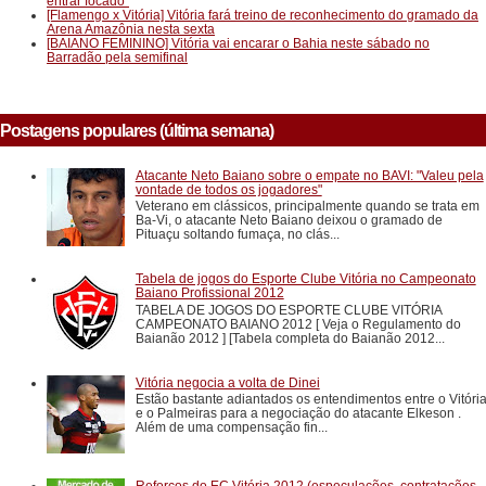
entrar focado"
[Flamengo x Vitória] Vitória fará treino de reconhecimento do gramado da
Arena Amazônia nesta sexta
[BAIANO FEMININO] Vitória vai encarar o Bahia neste sábado no
Barradão pela semifinal
Postagens populares (última semana)
Atacante Neto Baiano sobre o empate no BAVI: "Valeu pela
vontade de todos os jogadores"
Veterano em clássicos, principalmente quando se trata em
Ba-Vi, o atacante Neto Baiano deixou o gramado de
Pituaçu soltando fumaça, no clás...
Tabela de jogos do Esporte Clube Vitória no Campeonato
Baiano Profissional 2012
TABELA DE JOGOS DO ESPORTE CLUBE VITÓRIA
CAMPEONATO BAIANO 2012 [ Veja o Regulamento do
Baianão 2012 ] [Tabela completa do Baianão 2012...
Vitória negocia a volta de Dinei
Estão bastante adiantados os entendimentos entre o Vitóri
e o Palmeiras para a negociação do atacante Elkeson .
Além de uma compensação fin...
Reforços do EC Vitória 2012 (especulações, contratações,