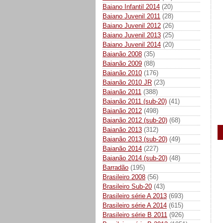
Baiano Infantil 2014
(20)
Baiano Juvenil 2011
(28)
Baiano Juvenil 2012
(26)
Baiano Juvenil 2013
(25)
Baiano Juvenil 2014
(20)
Baianão 2008
(35)
Baianão 2009
(88)
Baianão 2010
(176)
Baianão 2010 JR
(23)
Baianão 2011
(388)
Baianão 2011 (sub-20)
(41)
Baianão 2012
(498)
Baianão 2012 (sub-20)
(68)
Baianão 2013
(312)
Baianão 2013 (sub-20)
(49)
Baianão 2014
(227)
Baianão 2014 (sub-20)
(48)
Barradão
(195)
Brasileiro 2008
(56)
Brasileiro Sub-20
(43)
Brasileiro série A 2013
(693)
Brasileiro série A 2014
(615)
Brasileiro série B 2011
(926)