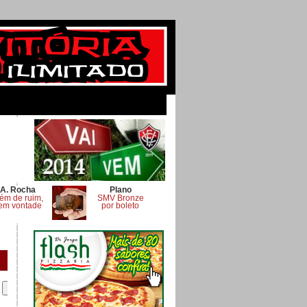
A. Rocha
Plano
ém de ruim,
SMV Bronze
em vontade
por boleto
.