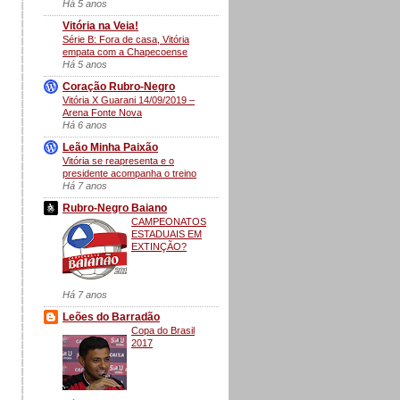
Há 5 anos
Vitória na Veia!
Série B: Fora de casa, Vitória
empata com a Chapecoense
Há 5 anos
Coração Rubro-Negro
Vitória X Guarani 14/09/2019 –
Arena Fonte Nova
Há 6 anos
Leão Minha Paixão
Vitória se reapresenta e o
presidente acompanha o treino
Há 7 anos
Rubro-Negro Baiano
CAMPEONATOS
ESTADUAIS EM
EXTINÇÃO?
Há 7 anos
Leões do Barradão
Copa do Brasil
2017