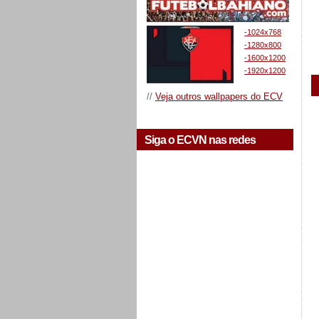
-1024x768
-1280x800
-1600x1200
-1920x1200
//
Veja outros wallpapers do ECV
Siga o ECVN nas redes