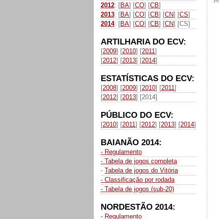
P
2012
: [
BA
] [
CO
] [
CB
]
2013
: [
BA
] [
CO
] [
CB
] [
CN
] [
CS
]
2014
: [
BA
] [
CO
] [
CB
] [
CN
] [CS]
ARTILHARIA DO ECV:
[
2009
] [
2010
] [
2011
]
[
2012
] [
2013
] [
2014
]
ESTATÍSTICAS DO ECV:
[
2008
] [
2009
] [
2010
] [
2011
]
[
2012
] [
2013
] [2014]
PÚBLICO DO ECV:
[
2010
] [
2011
] [
2012
] [
2013
] [
2014
]
BAIANÃO 2014:
- Regulamento
- Tabela de jogos completa
-
Tabela de jogos do Vitória
- Classificação por rodada
- Tabela de jogos (sub-20)
NORDESTÃO 2014:
- Regulamento