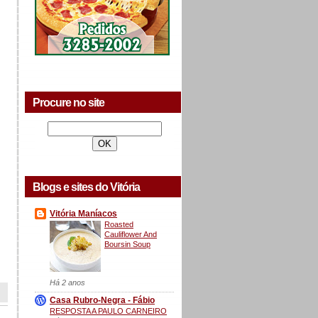
Procure no site
Blogs e sites do Vitória
Vitória Maníacos
Roasted
Cauliflower And
Boursin Soup
Há 2 anos
Casa Rubro-Negra - Fábio
RESPOSTA A PAULO CARNEIRO