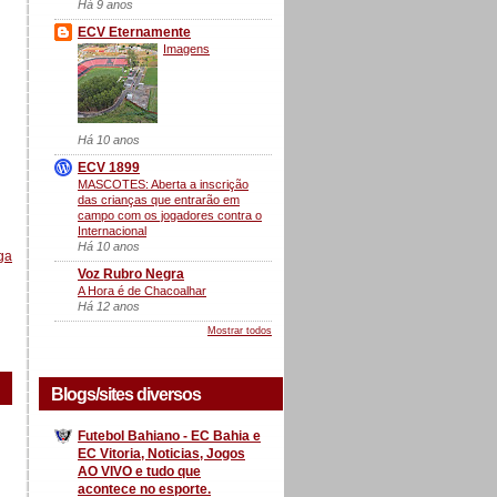
Há 9 anos
ECV Eternamente
Imagens
Há 10 anos
ECV 1899
MASCOTES: Aberta a inscrição
das crianças que entrarão em
campo com os jogadores contra o
Internacional
Há 10 anos
ga
Voz Rubro Negra
A Hora é de Chacoalhar
Há 12 anos
Mostrar todos
Blogs/sites diversos
Futebol Bahiano - EC Bahia e
EC Vitoria, Noticias, Jogos
AO VIVO e tudo que
acontece no esporte.