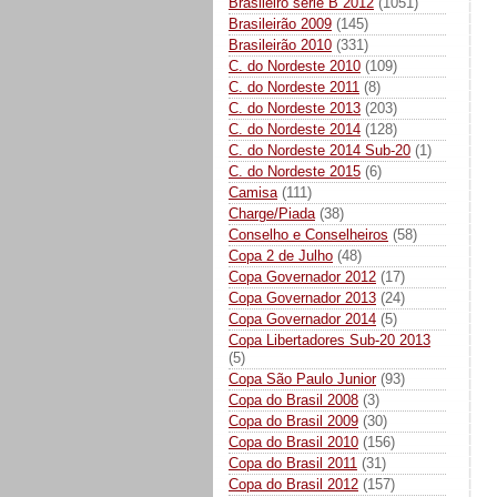
Brasileiro série B 2012
(1051)
Brasileirão 2009
(145)
Brasileirão 2010
(331)
C. do Nordeste 2010
(109)
C. do Nordeste 2011
(8)
C. do Nordeste 2013
(203)
C. do Nordeste 2014
(128)
C. do Nordeste 2014 Sub-20
(1)
C. do Nordeste 2015
(6)
Camisa
(111)
Charge/Piada
(38)
Conselho e Conselheiros
(58)
Copa 2 de Julho
(48)
Copa Governador 2012
(17)
Copa Governador 2013
(24)
Copa Governador 2014
(5)
Copa Libertadores Sub-20 2013
(5)
Copa São Paulo Junior
(93)
Copa do Brasil 2008
(3)
Copa do Brasil 2009
(30)
Copa do Brasil 2010
(156)
Copa do Brasil 2011
(31)
Copa do Brasil 2012
(157)