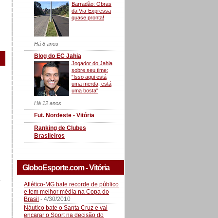
Barradão: Obras
da Via-Expressa
quase pronta!
Há 8 anos
Blog do EC Jahia
Jogador do Jahia
sobre seu time:
"Isso aqui está
uma merda, está
uma bosta"
Há 12 anos
Fut. Nordeste - Vitória
Ranking de Clubes
Brasileiros
GloboEsporte.com - Vitória
a
Atlético-MG bate recorde de público
e tem melhor média na Copa do
Brasil
- 4/30/2010
Náutico bate o Santa Cruz e vai
encarar o Sport na decisão do