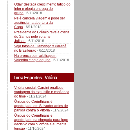
Odair destaca crescimento tático do
Inter e elogia entrega do
grupo
- 6/11/2018
Pelé cancela viagem e pode ser
ausência na abertura da
Copa
- 6/11/2018
Presidente do Grêmio revela oferta
do Santos pelo volante
Jaílson
- 6/11/2018
Veja fotos de Flamengo x Paraná
no Brasileirão
- 6/11/2018
Na bronca com arbitragem,
Valentim elogia equipe
- 6/11/2018
Terra Esportes - Vitória
Vitória crucial: Carpini enaltece
vantagem da expulsão e confiança
do time
- 11/21/2024
Ônibus do Corinthians é
apedrejado em Salvador antes de
partida contra o Vitória
- 11/9/2024
Ônibus do Corinthians é
apedrejado na chegada para jogo
decisivo com o Vitória e aumenta
tensão
- 11/10/2024