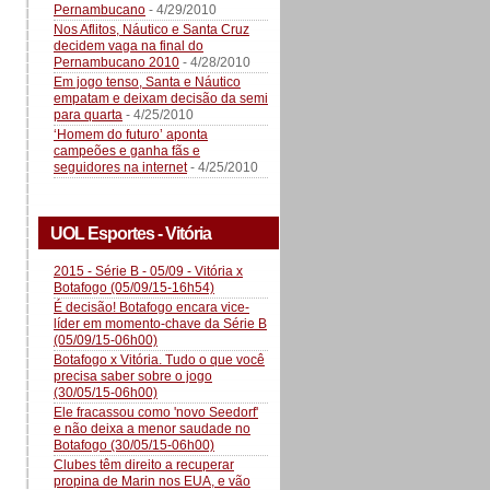
Pernambucano
- 4/29/2010
Nos Aflitos, Náutico e Santa Cruz
decidem vaga na final do
Pernambucano 2010
- 4/28/2010
Em jogo tenso, Santa e Náutico
empatam e deixam decisão da semi
para quarta
- 4/25/2010
‘Homem do futuro’ aponta
campeões e ganha fãs e
seguidores na internet
- 4/25/2010
UOL Esportes - Vitória
2015 - Série B - 05/09 - Vitória x
Botafogo (05/09/15-16h54)
É decisão! Botafogo encara vice-
líder em momento-chave da Série B
(05/09/15-06h00)
Botafogo x Vitória. Tudo o que você
precisa saber sobre o jogo
(30/05/15-06h00)
Ele fracassou como 'novo Seedorf'
e não deixa a menor saudade no
Botafogo (30/05/15-06h00)
Clubes têm direito a recuperar
propina de Marin nos EUA, e vão