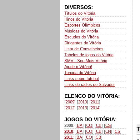
DIVERSOS:
Títulos do Vitória
Hinos do Vitória
Esportes Olímpicos
Músicas do Vitória
Escudos do Vitória
Dirigentes do Vitória
Lista de Conselheiros
Tabelas de jogos do Vitória
SMV - Sou Mais Vitória
Ajude o Vitória!
Torcida do Vitória
Links sobre futebol
Links de rádios de Salvador
ELENCO DO VITÓRIA:
[
2009
] [
2010
] [
2011
]
[
2012
] [
2013
] [
2014
]
JOGOS DO VITÓRIA:
2009
: [
BA
] [
CO
] [
CB
] [
CS
]
T
2010
: [
BA
] [
CO
] [
CB
] [
CN
] [
CS
]
2011
: [
BA
] [
CO
] [
CB
]