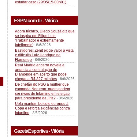
estudar caso (29/05/15-00h01)
ESPN.com.br - Vitória
Agora técnico, Diego Souza diz que
se inspira em Filipe Luís:
'Trabalhador e extremamente
inteligente'
- 8/6/2026
Bastidores: Zenit exige valor à vista
e dificulta Luiz Henrique no
Flamengo
- 8/6/2026
Real Madrid encerra novela e
anuncia a contratação de
Diamonde em acerto que pode
chegar a R$ 827 milhões
- 8/6/2026
De chefão do PSG a mulher que
comanda Noruega: quem podem
ser rivais de Infantino em eleição
para presidente da Fifa?
- 8/6/2026
Uefa mantém boicote europeu à
Copa e reforça exigências contra
Infantino
- 8/6/2026
GazetaEsportiva - Vitória