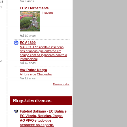
Há 9 anos
is
ni
ECV Eternamente
e
Imagens
Há 10 anos
ECV 1899
MASCOTES: Aberta a inscrição
das crianças que entrarão em
campo com os jogadores contra o
Internacional
go
Há 10 anos
Voz Rubro Negra
A Hora é de Chacoalhar
Há 12 anos
Mostrar todos
Blogs/sites diversos
Futebol Bahiano - EC Bahia e
EC Vitoria, Noticias, Jogos
AO VIVO e tudo que
acontece no esporte.