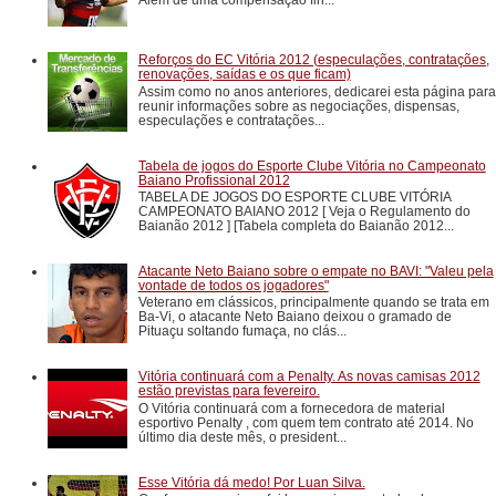
Reforços do EC Vitória 2012 (especulações, contratações,
renovações, saídas e os que ficam)
Assim como no anos anteriores, dedicarei esta página para
reunir informações sobre as negociações, dispensas,
especulações e contratações...
Tabela de jogos do Esporte Clube Vitória no Campeonato
Baiano Profissional 2012
TABELA DE JOGOS DO ESPORTE CLUBE VITÓRIA
CAMPEONATO BAIANO 2012 [ Veja o Regulamento do
Baianão 2012 ] [Tabela completa do Baianão 2012...
Atacante Neto Baiano sobre o empate no BAVI: "Valeu pela
vontade de todos os jogadores"
Veterano em clássicos, principalmente quando se trata em
Ba-Vi, o atacante Neto Baiano deixou o gramado de
Pituaçu soltando fumaça, no clás...
Vitória continuará com a Penalty. As novas camisas 2012
estão previstas para fevereiro.
O Vitória continuará com a fornecedora de material
esportivo Penalty , com quem tem contrato até 2014. No
último dia deste mês, o president...
Esse Vitória dá medo! Por Luan Silva.