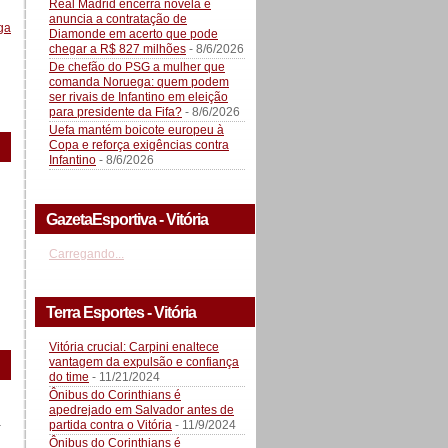
Real Madrid encerra novela e
anuncia a contratação de
ga
Diamonde em acerto que pode
chegar a R$ 827 milhões
- 8/6/2026
De chefão do PSG a mulher que
comanda Noruega: quem podem
ser rivais de Infantino em eleição
para presidente da Fifa?
- 8/6/2026
Uefa mantém boicote europeu à
Copa e reforça exigências contra
Infantino
- 8/6/2026
GazetaEsportiva - Vitória
Carregando...
Terra Esportes - Vitória
Vitória crucial: Carpini enaltece
vantagem da expulsão e confiança
do time
- 11/21/2024
Ônibus do Corinthians é
apedrejado em Salvador antes de
a
partida contra o Vitória
- 11/9/2024
Ônibus do Corinthians é