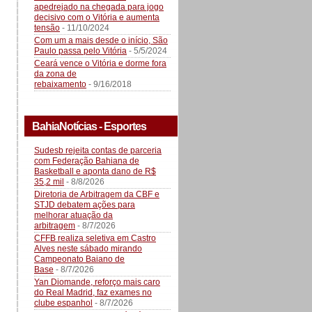
apedrejado na chegada para jogo
decisivo com o Vitória e aumenta
tensão
- 11/10/2024
Com um a mais desde o início, São
Paulo passa pelo Vitória
- 5/5/2024
Ceará vence o Vitória e dorme fora
da zona de
rebaixamento
- 9/16/2018
BahiaNotícias - Esportes
Sudesb rejeita contas de parceria
com Federação Bahiana de
Basketball e aponta dano de R$
35,2 mil
- 8/8/2026
Diretoria de Arbitragem da CBF e
STJD debatem ações para
melhorar atuação da
arbitragem
- 8/7/2026
CFFB realiza seletiva em Castro
Alves neste sábado mirando
Campeonato Baiano de
Base
- 8/7/2026
Yan Diomande, reforço mais caro
do Real Madrid, faz exames no
clube espanhol
- 8/7/2026