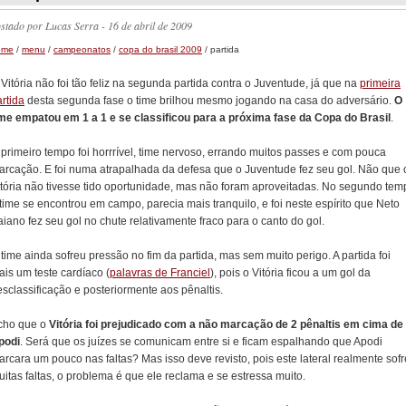
ostado por
Lucas Serra
- 16 de abril de 2009
ome
/
menu
/
campeonatos
/
copa do brasil 2009
/ partida
Vitória não foi tão feliz na segunda partida contra o Juventude, já que na
primeira
rtida
desta segunda fase o time brilhou mesmo jogando na casa do adversário.
O
ime empatou em 1 a 1 e se classificou para a próxima fase da Copa do Brasil
.
 primeiro tempo foi horrrível, time nervoso, errando muitos passes e com pouca
arcação. E foi numa atrapalhada da defesa que o Juventude fez seu gol. Não que 
itória não tivesse tido oportunidade, mas não foram aproveitadas. No segundo tem
time se encontrou em campo, parecia mais tranquilo, e foi neste espírito que Neto
iano fez seu gol no chute relativamente fraco para o canto do gol.
time ainda sofreu pressão no fim da partida, mas sem muito perigo. A partida foi
is um teste cardíaco (
palavras de Franciel
), pois o Vitória ficou a um gol da
sclassificação e posteriormente aos pênaltis.
cho que o
Vitória foi prejudicado com a não marcação de 2 pênaltis em cima de
podi
. Será que os juízes se comunicam entre si e ficam espalhando que Apodi
rcara um pouco nas faltas? Mas isso deve revisto, pois este lateral realmente sofr
itas faltas, o problema é que ele reclama e se estressa muito.