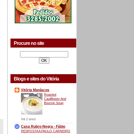
Procure no site
Blogs e sites do Vitória
Vitória Maníacos
Roasted
Cauliflower And
Boursin Soup
Há 2 anos
Casa Rubro-Negra - Fábio
RESPOSTA A PAULO CARNEIRO