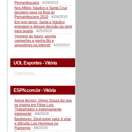
Pernambucano
- 4/29/2010
Nos Aflitos, Náutico e Santa Cruz
decidem vaga na final do
Pernambucano 2010
- 4/28/2010
Em jogo tenso, Santa e Náutico
empatam e deixam decisão da semi
para quarta
- 4/25/2010
‘Homem do futuro’ aponta
campeões e ganha fãs e
seguidores na internet
- 4/25/2010
UOL Esportes - Vitória
Carregando...
ESPN.com.br - Vitória
Agora técnico, Diego Souza diz que
se inspira em Filipe Luís:
'Trabalhador e extremamente
inteligente'
- 8/6/2026
Bastidores: Zenit exige valor à vista
e dificulta Luiz Henrique no
Flamengo
- 8/6/2026