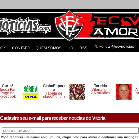
OOK
CONTATO
QUEM SOMOS
HD
RSS
Curta!
GloboEsport
Torcida
Nossa Fan
e
Vitória tem
Al
Page no
2,6 milhões
s
Tabela de
Facebook
classificação
Cadastre seu e-mail para receber notícias do Vitória
Você receberá um e-mail com um link, clique nele para ativar e confirmar sua inscrição