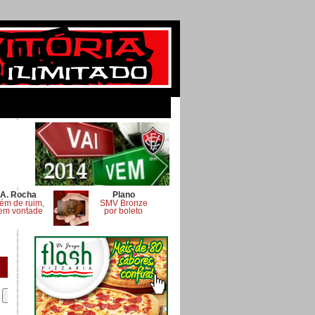
A. Rocha
Plano
ém de ruim,
SMV Bronze
em vontade
por boleto
.