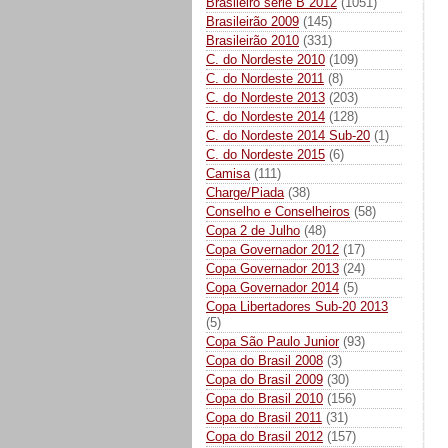
Brasileiro série B 2012
(1051)
Brasileirão 2009
(145)
Brasileirão 2010
(331)
C. do Nordeste 2010
(109)
C. do Nordeste 2011
(8)
C. do Nordeste 2013
(203)
C. do Nordeste 2014
(128)
C. do Nordeste 2014 Sub-20
(1)
C. do Nordeste 2015
(6)
Camisa
(111)
Charge/Piada
(38)
Conselho e Conselheiros
(58)
Copa 2 de Julho
(48)
Copa Governador 2012
(17)
Copa Governador 2013
(24)
Copa Governador 2014
(5)
Copa Libertadores Sub-20 2013
(5)
Copa São Paulo Junior
(93)
Copa do Brasil 2008
(3)
Copa do Brasil 2009
(30)
Copa do Brasil 2010
(156)
Copa do Brasil 2011
(31)
Copa do Brasil 2012
(157)