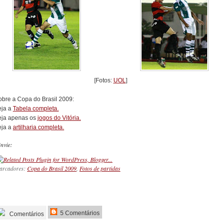
[Fotos:
UOL
]
obre a Copa do Brasil 2009:
eja a
Tabela completa.
eja apenas os
jogos do Vitória.
eja a
artilharia completa.
nvie:
arcadores:
Copa do Brasil 2009
,
Fotos de partidas
_________
5 Comentários
Comentários