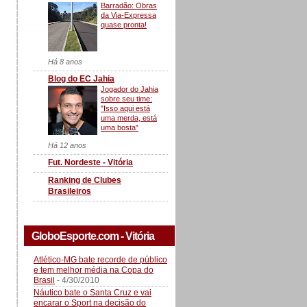
Barradão: Obras
da Via-Expressa
quase pronta!
Há 8 anos
Blog do EC Jahia
Jogador do Jahia
sobre seu time:
"Isso aqui está
uma merda, está
uma bosta"
Há 12 anos
Fut. Nordeste - Vitória
Ranking de Clubes
Brasileiros
GloboEsporte.com - Vitória
Atlético-MG bate recorde de público
e tem melhor média na Copa do
Brasil
- 4/30/2010
Náutico bate o Santa Cruz e vai
encarar o Sport na decisão do