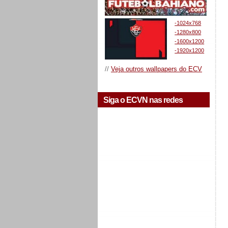
-1024x768
-1280x800
-1600x1200
-1920x1200
//
Veja outros wallpapers do ECV
Siga o ECVN nas redes