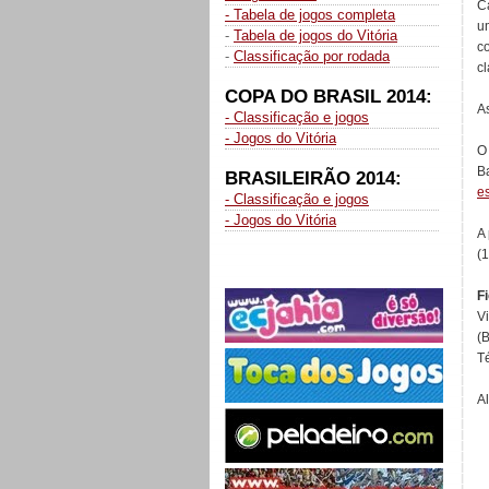
C
- Tabela de jogos completa
u
-
Tabela de jogos do Vitória
c
-
Classificação por rodada
cl
COPA DO BRASIL 2014:
A
- Classificação e jogos
- Jogos do Vitória
O
Ba
BRASILEIRÃO 2014:
es
- Classificação e jogos
- Jogos do Vitória
A 
(
F
Vi
(
T
A