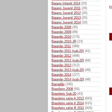
Baiano Infantil 2014
(20)
P
Baiano Juvenil 2011
(28)
Baiano Juvenil 2012
(26)
Baiano Juvenil 2013
(25)
Baiano Juvenil 2014
(20)
Baianão 2008
(35)
Baianão 2009
(88)
Baianão 2010
(176)
Baianão 2010 JR
(23)
Baianão 2011
(388)
Baianão 2011 (sub-20)
(41)
Baianão 2012
(498)
Baianão 2012 (sub-20)
(68)
Baianão 2013
(312)
Baianão 2013 (sub-20)
(49)
Baianão 2014
(227)
Baianão 2014 (sub-20)
(48)
Barradão
(195)
Brasileiro 2008
(56)
Brasileiro Sub-20
(43)
Brasileiro série A 2013
(693)
Brasileiro série A 2014
(615)
Brasileiro série B 2011
(926)