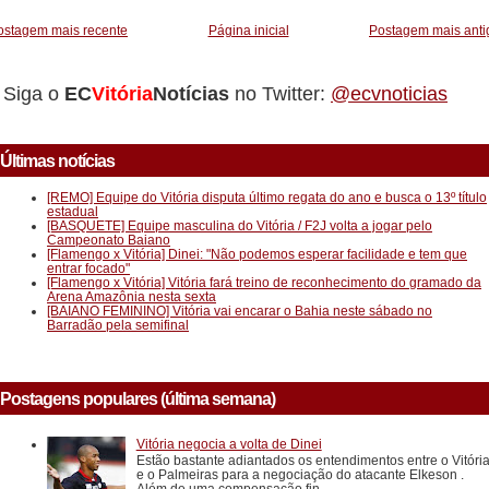
ostagem mais recente
Página inicial
Postagem mais anti
Siga o
EC
Vitória
Notícias
no Twitter:
@ecvnoticias
Últimas notícias
[REMO] Equipe do Vitória disputa último regata do ano e busca o 13º título
estadual
[BASQUETE] Equipe masculina do Vitória / F2J volta a jogar pelo
Campeonato Baiano
[Flamengo x Vitória] Dinei: "Não podemos esperar facilidade e tem que
entrar focado"
[Flamengo x Vitória] Vitória fará treino de reconhecimento do gramado da
Arena Amazônia nesta sexta
[BAIANO FEMININO] Vitória vai encarar o Bahia neste sábado no
Barradão pela semifinal
Postagens populares (última semana)
Vitória negocia a volta de Dinei
Estão bastante adiantados os entendimentos entre o Vitóri
e o Palmeiras para a negociação do atacante Elkeson .
Além de uma compensação fin...