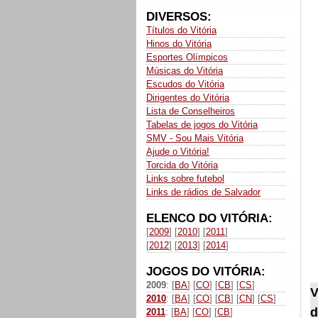
DIVERSOS:
Títulos do Vitória
Hinos do Vitória
Esportes Olímpicos
Músicas do Vitória
Escudos do Vitória
Dirigentes do Vitória
Lista de Conselheiros
Tabelas de jogos do Vitória
SMV - Sou Mais Vitória
Ajude o Vitória!
Torcida do Vitória
Links sobre futebol
Links de rádios de Salvador
ELENCO DO VITÓRIA:
[
2009
] [
2010
] [
2011
]
[
2012
] [
2013
] [
2014
]
JOGOS DO VITÓRIA:
2009
: [
BA
] [
CO
] [
CB
] [
CS
]
V
2010
: [
BA
] [
CO
] [
CB
] [
CN
] [
CS
]
d
2011
: [
BA
] [
CO
] [
CB
]