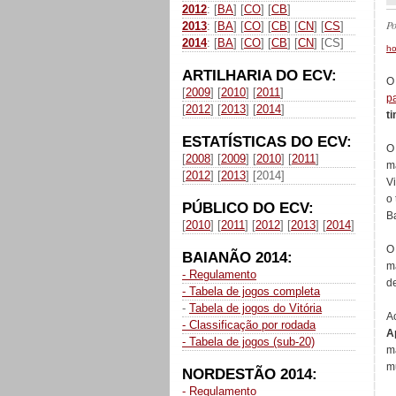
2012
: [
BA
] [
CO
] [
CB
]
P
2013
: [
BA
] [
CO
] [
CB
] [
CN
] [
CS
]
2014
: [
BA
] [
CO
] [
CB
] [
CN
] [CS]
h
ARTILHARIA DO ECV:
O 
[
2009
] [
2010
] [
2011
]
pa
[
2012
] [
2013
] [
2014
]
t
ESTATÍSTICAS DO ECV:
O
[
2008
] [
2009
] [
2010
] [
2011
]
m
[
2012
] [
2013
] [2014]
V
o 
PÚBLICO DO ECV:
Ba
[
2010
] [
2011
] [
2012
] [
2013
] [
2014
]
O 
BAIANÃO 2014:
ma
- Regulamento
de
- Tabela de jogos completa
-
Tabela de jogos do Vitória
A
- Classificação por rodada
A
- Tabela de jogos (sub-20)
ma
mu
NORDESTÃO 2014:
- Regulamento