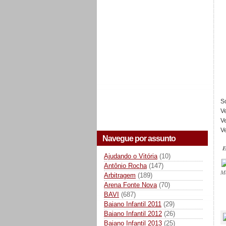
S
V
V
V
Navegue por assunto
E
Ajudando o Vitória
(10)
Antônio Rocha
(147)
M
Arbitragem
(189)
Arena Fonte Nova
(70)
BAVI
(687)
_
Baiano Infantil 2011
(29)
Baiano Infantil 2012
(26)
Baiano Infantil 2013
(25)