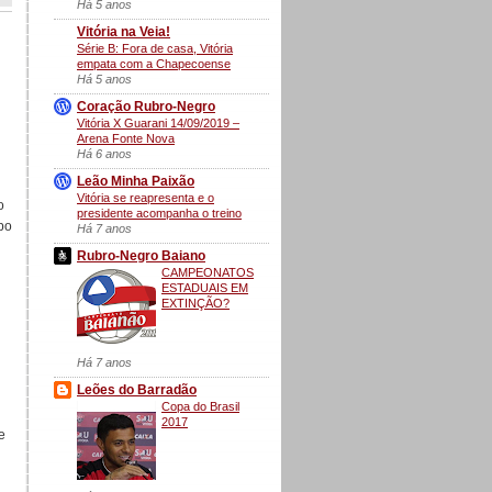
Há 5 anos
Vitória na Veia!
Série B: Fora de casa, Vitória
empata com a Chapecoense
Há 5 anos
Coração Rubro-Negro
Vitória X Guarani 14/09/2019 –
Arena Fonte Nova
Há 6 anos
Leão Minha Paixão
Vitória se reapresenta e o
o
presidente acompanha o treino
po
Há 7 anos
Rubro-Negro Baiano
CAMPEONATOS
ESTADUAIS EM
EXTINÇÃO?
Há 7 anos
Leões do Barradão
Copa do Brasil
2017
e