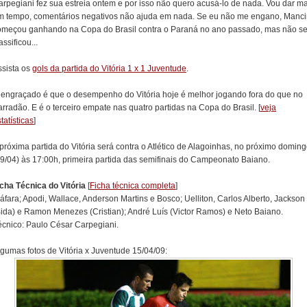
arpegiani fez sua estreia ontem e por isso não quero acusá-lo de nada. Vou dar ma
m tempo, comentários negativos não ajuda em nada. Se eu não me engano, Manci
omeçou ganhando na Copa do Brasil contra o Paraná no ano passado, mas não s
assificou...
ssista os
gols da partida do Vitória 1 x 1 Juventude
.
 engraçado é que o desempenho do Vitória hoje é melhor jogando fora do que no
rradão. E é o terceiro empate nas quatro partidas na Copa do Brasil. [
veja
tatísticas
]
próxima partida do Vitória será contra o Atlético de Alagoinhas, no próximo domin
19/04) às 17:00h, primeira partida das semifinais do Campeonato Baiano.
icha Técnica do Vitória
[
Ficha técnica completa
]
áfara; Apodi, Wallace, Anderson Martins e Bosco; Uelliton, Carlos Alberto, Jackson
Bida) e Ramon Menezes (Cristian); André Luís (Victor Ramos) e Neto Baiano.
écnico: Paulo César Carpegiani.
lgumas fotos de Vitória x Juventude 15/04/09: