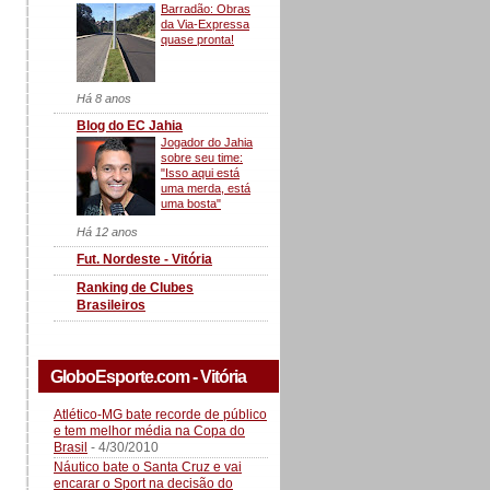
Barradão: Obras
da Via-Expressa
quase pronta!
Há 8 anos
Blog do EC Jahia
Jogador do Jahia
sobre seu time:
"Isso aqui está
uma merda, está
uma bosta"
Há 12 anos
Fut. Nordeste - Vitória
Ranking de Clubes
Brasileiros
GloboEsporte.com - Vitória
Atlético-MG bate recorde de público
e tem melhor média na Copa do
Brasil
- 4/30/2010
Náutico bate o Santa Cruz e vai
encarar o Sport na decisão do