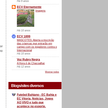
Há 9 anos
ECV Eternamente
Imagens
Há 10 anos
ECV 1899
MASCOTES: Aberta a inscrição
das crianças que entrarão em
hor
campo com os jogadores contra o
Internacional
mo
Há 10 anos
Voz Rubro Negra
A Hora é de Chacoalhar
Há 12 anos
Mostrar todos
Blogs/sites diversos
Futebol Bahiano - EC Bahia e
EC Vitoria, Noticias, Jogos
AO VIVO e tudo que
acontece no esporte.