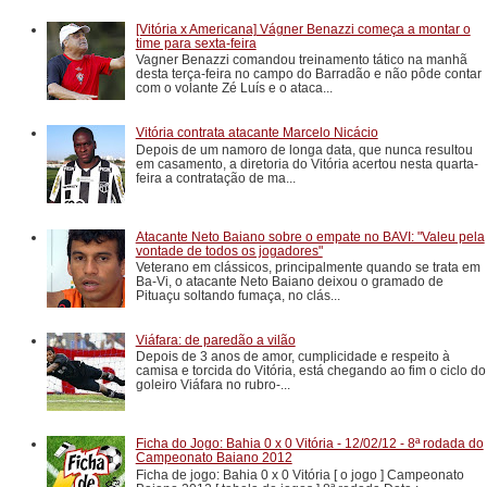
[Vitória x Americana] Vágner Benazzi começa a montar o
time para sexta-feira
Vagner Benazzi comandou treinamento tático na manhã
desta terça-feira no campo do Barradão e não pôde contar
com o volante Zé Luís e o ataca...
Vitória contrata atacante Marcelo Nicácio
Depois de um namoro de longa data, que nunca resultou
em casamento, a diretoria do Vitória acertou nesta quarta-
feira a contratação de ma...
Atacante Neto Baiano sobre o empate no BAVI: "Valeu pela
vontade de todos os jogadores"
Veterano em clássicos, principalmente quando se trata em
Ba-Vi, o atacante Neto Baiano deixou o gramado de
Pituaçu soltando fumaça, no clás...
Viáfara: de paredão a vilão
Depois de 3 anos de amor, cumplicidade e respeito à
camisa e torcida do Vitória, está chegando ao fim o ciclo do
goleiro Viáfara no rubro-...
Ficha do Jogo: Bahia 0 x 0 Vitória - 12/02/12 - 8ª rodada do
Campeonato Baiano 2012
Ficha de jogo: Bahia 0 x 0 Vitória [ o jogo ] Campeonato