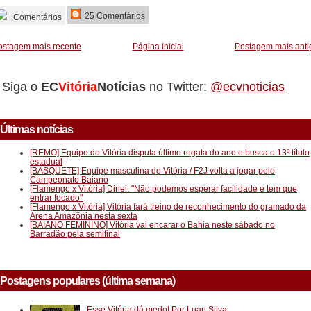
25 Comentários
Comentários
ostagem mais recente
Página inicial
Postagem mais anti
Siga o
EC
Vitória
Notícias
no Twitter:
@ecvnoticias
Últimas notícias
[REMO] Equipe do Vitória disputa último regata do ano e busca o 13º título
estadual
[BASQUETE] Equipe masculina do Vitória / F2J volta a jogar pelo
Campeonato Baiano
[Flamengo x Vitória] Dinei: "Não podemos esperar facilidade e tem que
entrar focado"
[Flamengo x Vitória] Vitória fará treino de reconhecimento do gramado da
Arena Amazônia nesta sexta
[BAIANO FEMININO] Vitória vai encarar o Bahia neste sábado no
Barradão pela semifinal
Postagens populares (última semana)
Esse Vitória dá medo! Por Luan Silva.