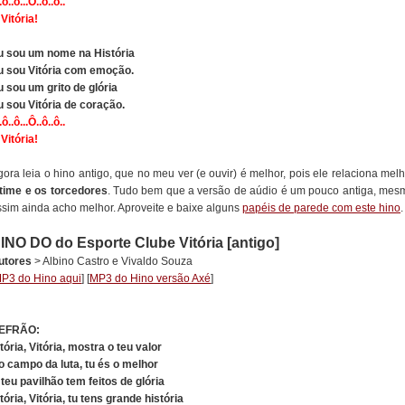
.ô..ô...Ô..ô..ô..
Vitória!
u sou um nome na História
u sou Vitória com emoção.
u sou um grito de glória
u sou Vitória de coração.
.ô..ô...Ô..ô..ô..
Vitória!
ora leia o hino antigo, que no meu ver (e ouvir) é melhor, pois ele relaciona mel
 time e os torcedores
. Tudo bem que a versão de aúdio é um pouco antiga, mes
ssim ainda acho melhor. Aproveite e baixe alguns
papéis de parede com este hino
.
INO DO
do Esporte Clube Vitória
[antigo]
utores
> Albino Castro e Vivaldo Souza
P3 do Hino aqui
] [
MP3 do Hino versão Axé
]
EFRÃO:
tória, Vitória, mostra o teu valor
o campo da luta, tu és o melhor
 teu pavilhão tem feitos de glória
tória, Vitória, tu tens grande história