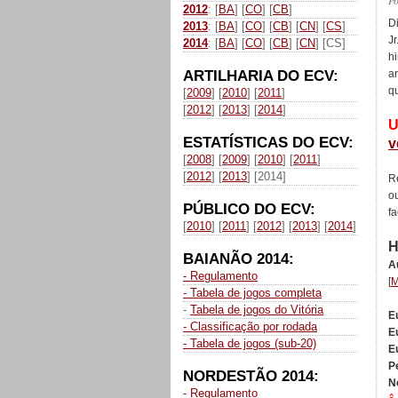
P
2012
: [
BA
] [
CO
] [
CB
]
D
2013
: [
BA
] [
CO
] [
CB
] [
CN
] [
CS
]
J
2014
: [
BA
] [
CO
] [
CB
] [
CN
] [CS]
h
ARTILHARIA DO ECV:
a
qu
[
2009
] [
2010
] [
2011
]
[
2012
] [
2013
] [
2014
]
U
ESTATÍSTICAS DO ECV:
v
[
2008
] [
2009
] [
2010
] [
2011
]
[
2012
] [
2013
] [2014]
R
o
PÚBLICO DO ECV:
f
[
2010
] [
2011
] [
2012
] [
2013
] [
2014
]
H
BAIANÃO 2014:
A
- Regulamento
[
M
- Tabela de jogos completa
-
Tabela de jogos do Vitória
E
- Classificação por rodada
E
- Tabela de jogos (sub-20)
E
P
NORDESTÃO 2014:
No
- Regulamento