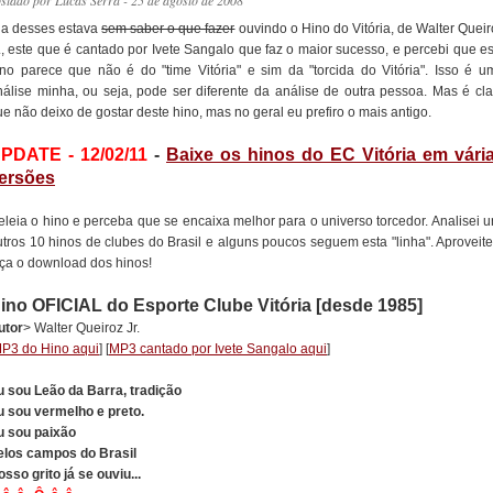
ostado por
Lucas Serra
- 25 de agosto de 2008
ia desses estava
sem saber o que fazer
ouvindo o Hino do Vitória, de Walter Queir
r., este que é cantado por Ivete Sangalo que faz o maior sucesso, e percebi que es
ino parece que não é do "time Vitória" e sim da "torcida do Vitória". Isso é u
nálise minha, ou seja, pode ser diferente da análise de outra pessoa. Mas é cla
e não deixo de gostar deste hino, mas no geral eu prefiro o mais antigo.
PDATE - 12/02/11
-
Baixe os hinos do EC Vitória em vári
ersões
eleia o hino e perceba que se encaixa melhor para o universo torcedor. Analisei u
utros 10 hinos de clubes do Brasil e alguns poucos seguem esta "linha". Aproveite
aça o download dos hinos!
ino OFICIAL do Esporte Clube Vitória [desde 1985]
utor
> Walter Queiroz Jr.
P3 do Hino aqui
] [
MP3 cantado por Ivete Sangalo aqui
]
u sou Leão da Barra, tradição
u sou vermelho e preto.
u sou paixão
elos campos do Brasil
sso grito já se ouviu...