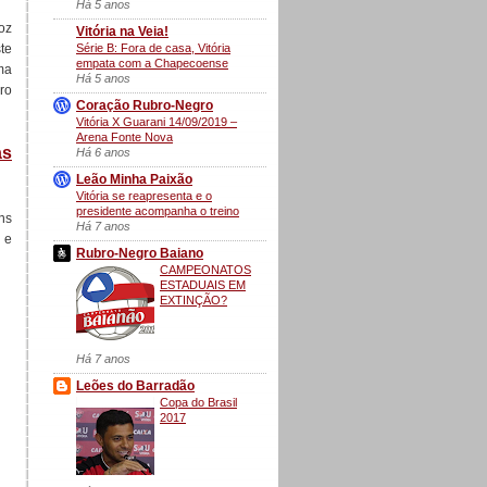
Há 5 anos
oz
Vitória na Veia!
Série B: Fora de casa, Vitória
te
empata com a Chapecoense
ma
Há 5 anos
ro
Coração Rubro-Negro
Vitória X Guarani 14/09/2019 –
Arena Fonte Nova
as
Há 6 anos
Leão Minha Paixão
Vitória se reapresenta e o
presidente acompanha o treino
ns
Há 7 anos
 e
Rubro-Negro Baiano
CAMPEONATOS
ESTADUAIS EM
EXTINÇÃO?
Há 7 anos
Leões do Barradão
Copa do Brasil
2017