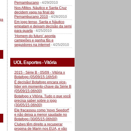
Pernambucano
- 4/29/2010
Nos Aflitos, Náutico e Santa Cruz
decidem vaga na final do
Pernambucano 2010
- 4/28/2010
ga
Em jogo tenso, Santa e Náutico
empatam e deixam decisão da semi
para quarta
- 4/25/2010
‘Homem do futuro’ aponta
campeões e ganha fãs e
seguidores na internet
- 4/25/2010
UOL Esportes - Vitória
2015 - Série B - 05/09 - Vitória x
Botafogo (05/09/15-16h54)
É decisão! Botafogo encara vice-
líder em momento-chave da Série B
(05/09/15-06h00)
Botafogo x Vitória. Tudo o que você
precisa saber sobre o jogo
(30/05/15-06h00)
Ele fracassou como 'novo Seedorf'
e não deixa a menor saudade no
Botafogo (30/05/15-06h00)
Clubes têm direito a recuperar
propina de Marin nos EUA, e vão