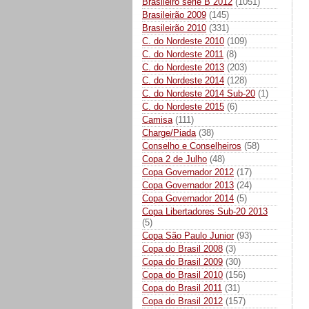
Brasileiro série B 2012
(1051)
Brasileirão 2009
(145)
Brasileirão 2010
(331)
C. do Nordeste 2010
(109)
C. do Nordeste 2011
(8)
C. do Nordeste 2013
(203)
C. do Nordeste 2014
(128)
C. do Nordeste 2014 Sub-20
(1)
C. do Nordeste 2015
(6)
Camisa
(111)
Charge/Piada
(38)
Conselho e Conselheiros
(58)
Copa 2 de Julho
(48)
Copa Governador 2012
(17)
Copa Governador 2013
(24)
Copa Governador 2014
(5)
Copa Libertadores Sub-20 2013
(5)
Copa São Paulo Junior
(93)
Copa do Brasil 2008
(3)
Copa do Brasil 2009
(30)
Copa do Brasil 2010
(156)
Copa do Brasil 2011
(31)
Copa do Brasil 2012
(157)