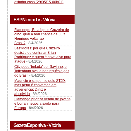
estudar caso (29/05/15-00h01)
ESPN.com.br - Vitória
Flamengo, Botafogo e Cruzeiro de
a
olho: qual a real chance de Luiz
Henrique voltar ao
Brasil?
- 8/4/2026
Bastidores: por que Cruzeiro
desistiu de contratar Brian
Rodríguez e quem é novo alvo para
ataque
- 8/4/2026
City pede 'bolada' por Savinho, e
Tottenham avalia norueguês algoz
do Brasil
- 8/4/2026
Maurício é suspenso pelo STJD,
mas pena é convertida em
advertência; Diniz é
absolvido
- 8/4/2026
Flamengo prioriza venda de jovens,
e Lorran negocia saída para
Europa
- 8/4/2026
GazetaEsportiva - Vitória