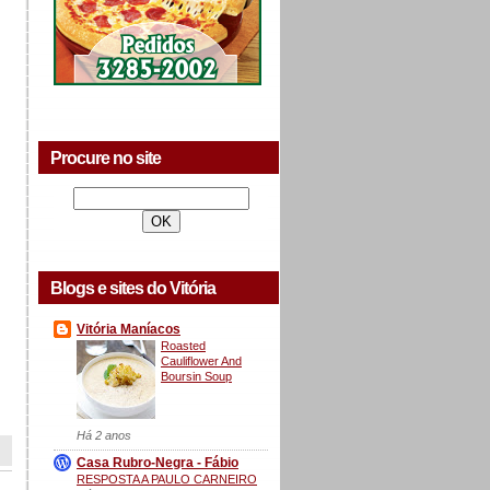
Procure no site
Blogs e sites do Vitória
Vitória Maníacos
Roasted
Cauliflower And
Boursin Soup
Há 2 anos
Casa Rubro-Negra - Fábio
RESPOSTA A PAULO CARNEIRO