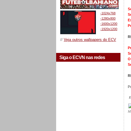
S
-1024x768
S
-1280x800
E
-1600x1200
P
-1920x1200
R
//
Veja outros wallpapers do ECV
P
S
Siga o ECVN nas redes
O
S
R
P
E
M
_