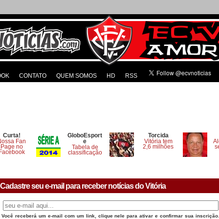
OOK
CONTATO
QUEM SOMOS
HD
RSS
Curta!
GloboEsport
Torcida
Nossa Fan
e
Vitória tem
Al
Page no
2,6 milhões
s
Tabela de
Facebook
classificação
Cadastre seu e-mail para receber notícias do Vitória
Você receberá um e-mail com um link, clique nele para ativar e confirmar sua inscrição