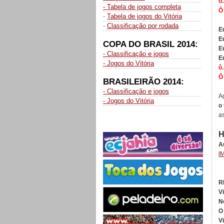
ô.
- Tabela de jogos completa
Ô 
-
Tabela de jogos do Vitória
-
Classificação por rodada
E
E
COPA DO BRASIL 2014:
E
- Classificação e jogos
E
- Jogos do Vitória
ô.
Ô 
BRASILEIRÃO 2014:
- Classificação e jogos
Ag
- Jogos do Vitória
o
a
H
A
[
M
R
Vi
N
O
Vi