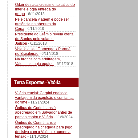
Odair destaca crescimento tático do
Inter e elogia entrega do
grupo
- 6/11/2018
Pelé cancela viagem e pode ser
ausência na abertura da
Copa
- 6/11/2018
Presidente do Grêmio revela oferta
do Santos pelo volante
Jaílson
- 6/11/2018
Veja fotos de Flamengo x Paraná
no Brasileirão
- 6/11/2018
Na bronca com arbitragem,
Valentim elogia equipe
- 6/11/2018
Terra Esportes - Vitória
Vitória crucial: Carpini enaltece
vantagem da expulsão e confiança
do time
- 11/21/2024
Ônibus do Corinthians é
apedrejado em Salvador antes de
partida contra o Vitória
- 11/9/2024
Ônibus do Corinthians é
apedrejado na chegada para jogo
decisivo com o Vitória e aumenta
tensão
- 11/10/2024