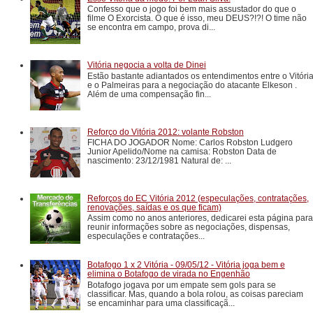
Confesso que o jogo foi bem mais assustador do que o
filme O Exorcista. O que é isso, meu DEUS?!?! O time não
se encontra em campo, prova di...
Vitória negocia a volta de Dinei
Estão bastante adiantados os entendimentos entre o Vitóri
e o Palmeiras para a negociação do atacante Elkeson .
Além de uma compensação fin...
Reforço do Vitória 2012: volante Robston
FICHA DO JOGADOR Nome: Carlos Robston Ludgero
Junior Apelido/Nome na camisa: Robston Data de
nascimento: 23/12/1981 Natural de: ...
Reforços do EC Vitória 2012 (especulações, contratações,
renovações, saídas e os que ficam)
Assim como no anos anteriores, dedicarei esta página para
reunir informações sobre as negociações, dispensas,
especulações e contratações...
Botafogo 1 x 2 Vitória - 09/05/12 - Vitória joga bem e
elimina o Botafogo de virada no Engenhão
Botafogo jogava por um empate sem gols para se
classificar. Mas, quando a bola rolou, as coisas pareciam
se encaminhar para uma classificaçã...