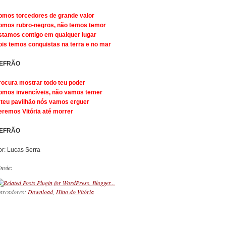
omos torcedores de grande valor
omos rubro-negros, não temos temor
stamos contigo em qualquer lugar
ois temos conquistas na terra e no mar
EFRÃO
rocura mostrar todo teu poder
omos invencíveis, não vamos temer
 teu pavilhão nós vamos erguer
eremos Vitória até morrer
EFRÃO
or: Lucas Serra
nvie:
arcadores:
Download
,
Hino do Vitória
_________