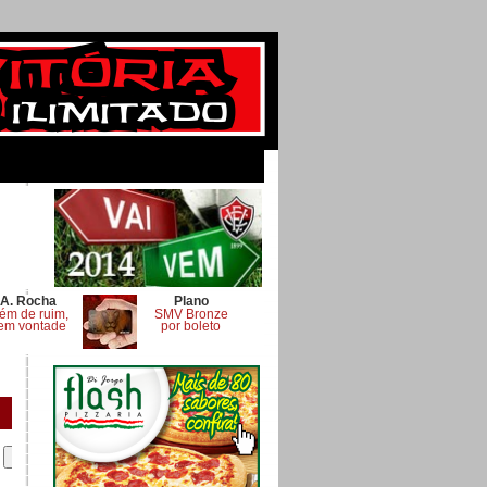
A. Rocha
Plano
ém de ruim,
SMV Bronze
em vontade
por boleto
.