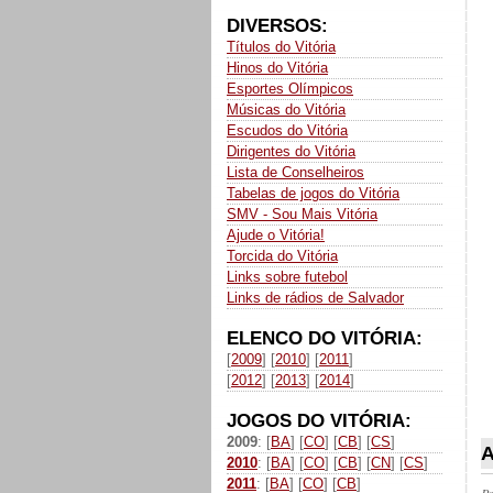
DIVERSOS:
Títulos do Vitória
Hinos do Vitória
Esportes Olímpicos
Músicas do Vitória
Escudos do Vitória
Dirigentes do Vitória
Lista de Conselheiros
Tabelas de jogos do Vitória
SMV - Sou Mais Vitória
Ajude o Vitória!
Torcida do Vitória
Links sobre futebol
Links de rádios de Salvador
ELENCO DO VITÓRIA:
[
2009
] [
2010
] [
2011
]
[
2012
] [
2013
] [
2014
]
JOGOS DO VITÓRIA:
2009
: [
BA
] [
CO
] [
CB
] [
CS
]
A
2010
: [
BA
] [
CO
] [
CB
] [
CN
] [
CS
]
2011
: [
BA
] [
CO
] [
CB
]