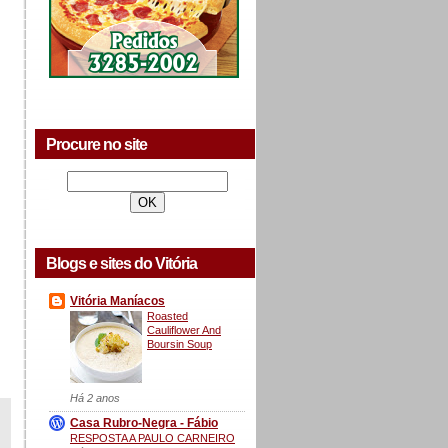
Procure no site
Blogs e sites do Vitória
Vitória Maníacos
Roasted
Cauliflower And
Boursin Soup
Há 2 anos
Casa Rubro-Negra - Fábio
RESPOSTA A PAULO CARNEIRO