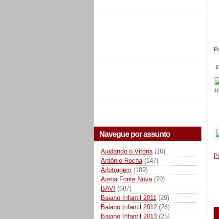
Po
E
M
_
Navegue por assunto
Ajudando o Vitória
(10)
P
Antônio Rocha
(147)
Arbitragem
(189)
Arena Fonte Nova
(70)
BAVI
(687)
Baiano Infantil 2011
(29)
Baiano Infantil 2012
(26)
Baiano Infantil 2013
(25)