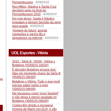
Pernambucano
- 4/29/2010
Nos Aflitos, Náutico e Santa Cruz
decidem vaga na final do
Pernambucano 2010
- 4/28/2010
Em jogo tenso, Santa e Náutico
empatam e deixam decisão da semi
para quarta
- 4/25/2010
‘Homem do futuro’ aponta
campeões e ganha fãs e
seguidores na internet
- 4/25/2010
UOL Esportes - Vitória
2015 - Série B - 05/09 - Vitória x
Botafogo (05/09/15-16h54)
É decisão! Botafogo encara vice-
líder em momento-chave da Série B
(05/09/15-06h00)
ga
Botafogo x Vitória. Tudo o que você
precisa saber sobre o jogo
(30/05/15-06h00)
Ele fracassou como 'novo Seedorf'
e não deixa a menor saudade no
Botafogo (30/05/15-06h00)
Clubes têm direito a recuperar
propina de Marin nos EUA, e vão