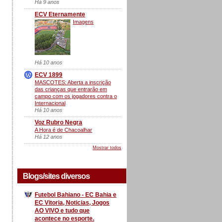
Há 9 anos
ECV Eternamente
Imagens
Há 10 anos
ECV 1899
MASCOTES: Aberta a inscrição
das crianças que entrarão em
campo com os jogadores contra o
Internacional
Há 10 anos
Voz Rubro Negra
A Hora é de Chacoalhar
Há 12 anos
Mostrar todos
Blogs/sites diversos
Futebol Bahiano - EC Bahia e
EC Vitoria, Noticias, Jogos
AO VIVO e tudo que
acontece no esporte.