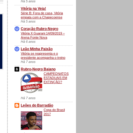
Há 5 anos
Vitória na Veia!
Série B: Fora de casa, Vitória
empata com a Chapecoense
Há 5 anos
Coração Rubro-Negro
Vitória X Guarani 14/09/2019 –
Arena Fonte Nova
Há 6 anos
Leão Minha Paixão
Vitória se reapresenta e o
presidente acompanha o treino
Há 7 anos
Rubro-Negro Baiano
CAMPEONATOS
ESTADUAIS EM
EXTINÇÃO?
Há 7 anos
Leões do Barradão
Copa do Brasil
2017