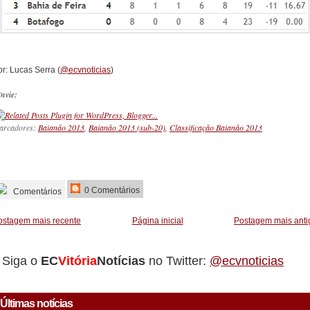
r: Lucas Serra (
@ecvnoticias
)
nvie:
arcadores:
Baianão 2013
,
Baianão 2013 (sub-20)
,
Classificação Baianão 2013
_________
0 Comentários
Comentários
ostagem mais recente
Página inicial
Postagem mais anti
Siga o
EC
Vitória
Notícias
no Twitter:
@ecvnoticias
Últimas notícias