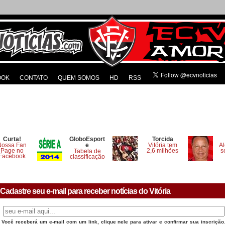
OOK
CONTATO
QUEM SOMOS
HD
RSS
Curta!
GloboEsport
Torcida
Nossa Fan
e
Vitória tem
Al
Page no
2,6 milhões
s
Tabela de
Facebook
classificação
Cadastre seu e-mail para receber notícias do Vitória
Você receberá um e-mail com um link, clique nele para ativar e confirmar sua inscrição