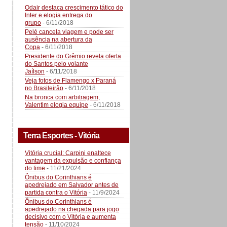
Odair destaca crescimento tático do
Inter e elogia entrega do
grupo
- 6/11/2018
Pelé cancela viagem e pode ser
ausência na abertura da
Copa
- 6/11/2018
Presidente do Grêmio revela oferta
do Santos pelo volante
Jaílson
- 6/11/2018
Veja fotos de Flamengo x Paraná
no Brasileirão
- 6/11/2018
Na bronca com arbitragem,
Valentim elogia equipe
- 6/11/2018
Terra Esportes - Vitória
Vitória crucial: Carpini enaltece
vantagem da expulsão e confiança
do time
- 11/21/2024
Ônibus do Corinthians é
apedrejado em Salvador antes de
partida contra o Vitória
- 11/9/2024
Ônibus do Corinthians é
apedrejado na chegada para jogo
decisivo com o Vitória e aumenta
tensão
- 11/10/2024