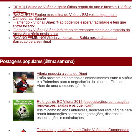
[REMO] Equipe do Vitória disputa último regata do ano e busca o 13º título
estadual
[BASQUETE] Equipe masculina do Vitória / F2J volta a jogar pelo
Campeonato Baiano
[Flamengo x Vitória] Dinei: "Não podemos esperar facilidade e tem que
entrar focado"
[Flamengo x Vitória] Vitória fará treino de reconhecimento do gramado da
Arena Amazônia nesta sexta
[BAIANO FEMININO] Vitória vai encarar o Bahia neste sábado no
Barradão pela semifinal
Postagens populares (última semana)
Vitória negocia a volta de Dinei
Estão bastante adiantados os entendimentos entre o Vitóri
e o Palmeiras para a negociação do atacante Elkeson .
Além de uma compensação fin...
Reforços do EC Vitória 2012 (especulações, contratações,
renovações, saídas e os que ficam)
Assim como no anos anteriores, dedicarei esta página para
reunir informações sobre as negociações, dispensas,
especulações e contratações...
Tabela de jogos do Esporte Clube Vitória no Campeonato