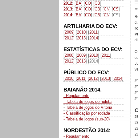
2012
: [
BA
] [
CO
] [
CB
]
P
2013
: [
BA
] [
CO
] [
CB
] [
CN
] [
CS
]
2014
: [
BA
] [
CO
] [
CB
] [
CN
] [CS]
R
c
ARTILHARIA DO ECV:
r
[
2009
] [
2010
] [
2011
]
P
[
2012
] [
2013
] [
2014
]
di
ESTATÍSTICAS DO ECV:
O
[
2008
] [
2009
] [
2010
] [
2011
]
c
[
2012
] [
2013
] [2014]
J
ve
PÚBLICO DO ECV:
[
2010
] [
2011
] [
2012
] [
2013
] [
2014
]
//
//
BAIANÃO 2014:
//
- Regulamento
//
- Tabela de jogos completa
-
Tabela de jogos do Vitória
- Classificação por rodada
2
- Tabela de jogos (sub-20)
2
2
NORDESTÃO 2014:
2
- Regulamento