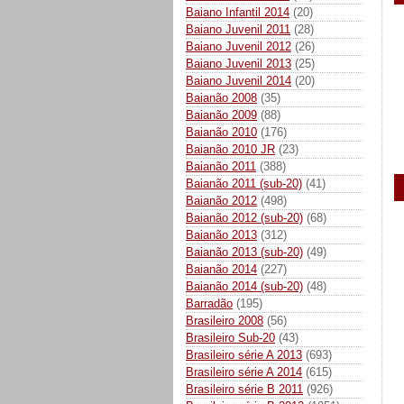
Baiano Infantil 2014
(20)
Baiano Juvenil 2011
(28)
Baiano Juvenil 2012
(26)
Baiano Juvenil 2013
(25)
Baiano Juvenil 2014
(20)
Baianão 2008
(35)
Baianão 2009
(88)
Baianão 2010
(176)
Baianão 2010 JR
(23)
Baianão 2011
(388)
Baianão 2011 (sub-20)
(41)
Baianão 2012
(498)
Baianão 2012 (sub-20)
(68)
Baianão 2013
(312)
Baianão 2013 (sub-20)
(49)
Baianão 2014
(227)
Baianão 2014 (sub-20)
(48)
Barradão
(195)
Brasileiro 2008
(56)
Brasileiro Sub-20
(43)
Brasileiro série A 2013
(693)
Brasileiro série A 2014
(615)
Brasileiro série B 2011
(926)