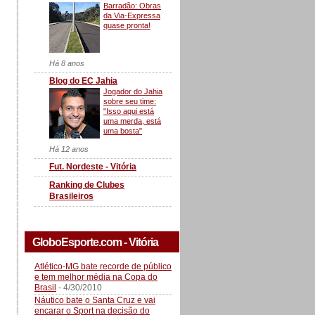
Barradão: Obras
da Via-Expressa
quase pronta!
Há 8 anos
Blog do EC Jahia
Jogador do Jahia
sobre seu time:
"Isso aqui está
uma merda, está
uma bosta"
Há 12 anos
Fut. Nordeste - Vitória
Ranking de Clubes
Brasileiros
GloboEsporte.com - Vitória
Atlético-MG bate recorde de público
e tem melhor média na Copa do
Brasil
- 4/30/2010
Náutico bate o Santa Cruz e vai
encarar o Sport na decisão do