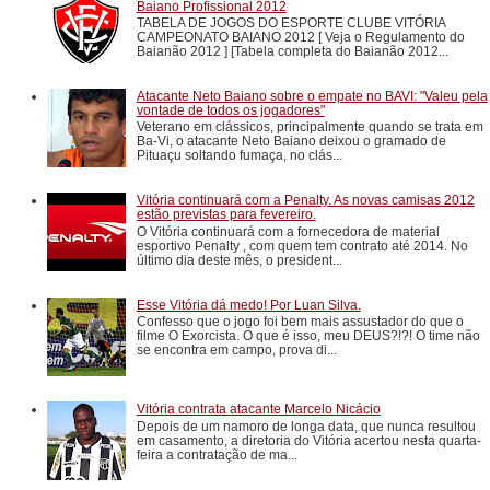
Baiano Profissional 2012
TABELA DE JOGOS DO ESPORTE CLUBE VITÓRIA
CAMPEONATO BAIANO 2012 [ Veja o Regulamento do
Baianão 2012 ] [Tabela completa do Baianão 2012...
Atacante Neto Baiano sobre o empate no BAVI: "Valeu pela
vontade de todos os jogadores"
Veterano em clássicos, principalmente quando se trata em
Ba-Vi, o atacante Neto Baiano deixou o gramado de
Pituaçu soltando fumaça, no clás...
Vitória continuará com a Penalty. As novas camisas 2012
estão previstas para fevereiro.
O Vitória continuará com a fornecedora de material
esportivo Penalty , com quem tem contrato até 2014. No
último dia deste mês, o president...
Esse Vitória dá medo! Por Luan Silva.
Confesso que o jogo foi bem mais assustador do que o
filme O Exorcista. O que é isso, meu DEUS?!?! O time não
se encontra em campo, prova di...
Vitória contrata atacante Marcelo Nicácio
Depois de um namoro de longa data, que nunca resultou
em casamento, a diretoria do Vitória acertou nesta quarta-
feira a contratação de ma...