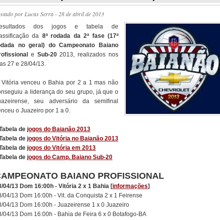
ostado por
Lucas Serra
- 28 de abril de 2013
esultados dos jogos e tabela de
lassificação da
8ª rodada da 2ª fase (17ª
odada no geral) do Campeonato Baiano
rofissional
e
Sub-20
2013, realizados nos
as 27 e 28/04/13.
 Vitória venceu o Bahia por 2 a 1 mas não
onseguiu a liderança do seu grupo, já que o
uazeirense, seu adversário da semifinal
nceu o Juazeiro por 1 a 0.
 Tabela de
jogos do Baianão 2013
 Tabela de
jogos do Vitória no Baianão 2013
 Tabela de
jogos do Vitória em 2013
 Tabela de
jogos do Camp. Baiano Sub-20
CAMPEONATO BAIANO PROFISSIONAL
8/04/13 Dom 16:00h - Vitória 2 x 1 Bahia [
informações
]
8/04/13 Dom 16:00h - Vit. da Conquista 2 x 1 Feirense
8/04/13 Dom 16:00h - Juazeirense 1 x 0 Juazeiro
8/04/13 Dom 16:00h - Bahia de Feira 6 x 0 Botafogo-BA