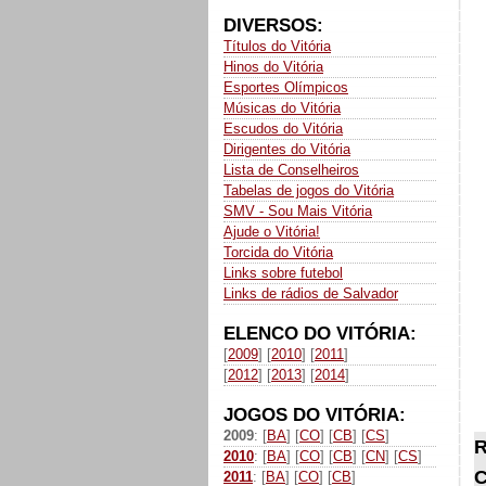
DIVERSOS:
Títulos do Vitória
Hinos do Vitória
Esportes Olímpicos
Músicas do Vitória
Escudos do Vitória
Dirigentes do Vitória
Lista de Conselheiros
Tabelas de jogos do Vitória
SMV - Sou Mais Vitória
Ajude o Vitória!
Torcida do Vitória
Links sobre futebol
Links de rádios de Salvador
ELENCO DO VITÓRIA:
[
2009
] [
2010
] [
2011
]
[
2012
] [
2013
] [
2014
]
JOGOS DO VITÓRIA:
2009
: [
BA
] [
CO
] [
CB
] [
CS
]
R
2010
: [
BA
] [
CO
] [
CB
] [
CN
] [
CS
]
C
2011
: [
BA
] [
CO
] [
CB
]