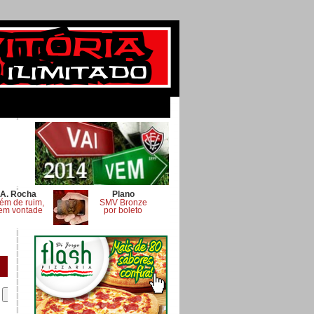
A. Rocha
Plano
ém de ruim,
SMV Bronze
em vontade
por boleto
.