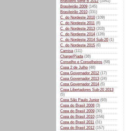
Brasileiro série B 2012
(1051)
Brasileirão 2009
(145)
Brasileirão 2010
(331)
C. do Nordeste 2010
(109)
C. do Nordeste 2011
(8)
C. do Nordeste 2013
(203)
C. do Nordeste 2014
(128)
C. do Nordeste 2014 Sub-20
(1)
C. do Nordeste 2015
(6)
Camisa
(111)
Charge/Piada
(38)
Conselho e Conselheiros
(58)
Copa 2 de Julho
(48)
Copa Governador 2012
(17)
Copa Governador 2013
(24)
Copa Governador 2014
(5)
Copa Libertadores Sub-20 2013
(5)
Copa São Paulo Junior
(93)
Copa do Brasil 2008
(3)
Copa do Brasil 2009
(30)
Copa do Brasil 2010
(156)
Copa do Brasil 2011
(31)
Copa do Brasil 2012
(157)