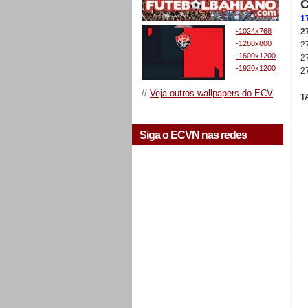
1
-1024x768
27
-1280x800
2
-1600x1200
2
-1920x1200
27
//
Veja outros wallpapers do ECV
T
Siga o ECVN nas redes