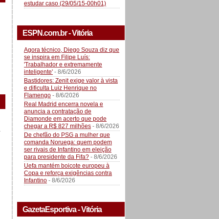
estudar caso (29/05/15-00h01)
ESPN.com.br - Vitória
Agora técnico, Diego Souza diz que
se inspira em Filipe Luís:
'Trabalhador e extremamente
inteligente'
- 8/6/2026
Bastidores: Zenit exige valor à vista
e dificulta Luiz Henrique no
Flamengo
- 8/6/2026
Real Madrid encerra novela e
anuncia a contratação de
Diamonde em acerto que pode
chegar a R$ 827 milhões
- 8/6/2026
a
De chefão do PSG a mulher que
comanda Noruega: quem podem
ser rivais de Infantino em eleição
para presidente da Fifa?
- 8/6/2026
Uefa mantém boicote europeu à
Copa e reforça exigências contra
Infantino
- 8/6/2026
GazetaEsportiva - Vitória