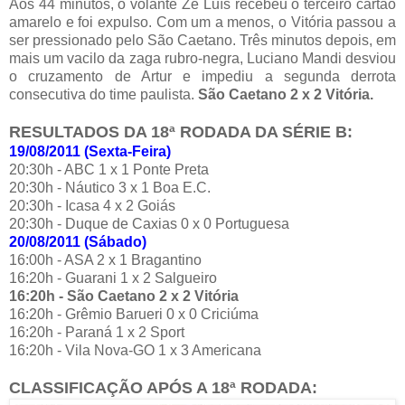
Aos 44 minutos, o volante Zé Luís recebeu o terceiro cartão
amarelo e foi expulso. Com um a menos, o Vitória passou a
ser pressionado pelo São Caetano. Três minutos depois, em
mais um vacilo da zaga rubro-negra, Luciano Mandi desviou
o cruzamento de Artur e impediu a segunda derrota
consecutiva do time paulista.
São Caetano 2 x 2 Vitória.
RESULTADOS DA 18ª RODADA DA SÉRIE B:
19/08/2011 (Sexta-Feira)
20:30h - ABC 1 x 1 Ponte Preta
20:30h - Náutico 3 x 1 Boa E.C.
20:30h - Icasa 4 x 2 Goiás
20:30h - Duque de Caxias 0 x 0 Portuguesa
20/08/2011 (Sábado)
16:00h - ASA 2 x 1 Bragantino
16:20h - Guarani 1 x 2 Salgueiro
16:20h - São Caetano 2 x 2 Vitória
16:20h - Grêmio Barueri 0 x 0 Criciúma
16:20h - Paraná 1 x 2 Sport
16:20h - Vila Nova-GO 1 x 3 Americana
CLASSIFICAÇÃO APÓS A 18ª RODADA: