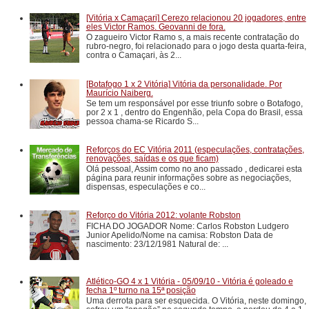
[Vitória x Camaçari] Cerezo relacionou 20 jogadores, entre
eles Victor Ramos. Geovanni de fora.
O zagueiro Victor Ramo s, a mais recente contratação do
rubro-negro, foi relacionado para o jogo desta quarta-feira,
contra o Camaçari, às 2...
[Botafogo 1 x 2 Vitória] Vitória da personalidade. Por
Maurício Naiberg.
Se tem um responsável por esse triunfo sobre o Botafogo,
por 2 x 1 , dentro do Engenhão, pela Copa do Brasil, essa
pessoa chama-se Ricardo S...
Reforços do EC Vitória 2011 (especulações, contratações,
renovações, saídas e os que ficam)
Olá pessoal, Assim como no ano passado , dedicarei esta
página para reunir informações sobre as negociações,
dispensas, especulações e co...
Reforço do Vitória 2012: volante Robston
FICHA DO JOGADOR Nome: Carlos Robston Ludgero
Junior Apelido/Nome na camisa: Robston Data de
nascimento: 23/12/1981 Natural de: ...
Atlético-GO 4 x 1 Vitória - 05/09/10 - Vitória é goleado e
fecha 1º turno na 15ª posição
Uma derrota para ser esquecida. O Vitória, neste domingo,