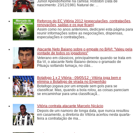
Junior Apelido/Nome na camisa: Robston Data de
nascimento: 23/12/1981 Natural de: ...
Reforços do EC Vitória 2012 (especulações, contratações,
renovações, saídas e os que ficam)
Assim como no anos anteriores, dedicarei esta página para
reunir informações sobre as negociações, dispensas,
especulações e contratações...
Atacante Neto Baiano sobre o empate no BAVI: "Valeu pela
vontade de todos os jogadores"
Veterano em clássicos, principalmente quando se trata em
Ba-Vi, o atacante Neto Baiano deixou o gramado de
Pituaçu soltando fumaça, no clás...
Botafogo 1 x 2 Vitória - 09/05/12 - Vitória joga bem e
elimina o Botafogo de virada no Engenhão
Botafogo jogava por um empate sem gols para se
classificar. Mas, quando a bola rolou, as coisas pareciam
se encaminhar para uma classificaçã...
Vitória contrata atacante Marcelo Nicácio
Depois de um namoro de longa data, que nunca resultou
em casamento, a diretoria do Vitória acertou nesta quarta-
feira a contratação de ma...