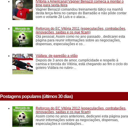
[Vitória x Americana] Vágner Benazzi começa a montar o
time para sexta-feira
Vagner Benazzi comandou treinamento tático na manhã
desta terça-feira no campo do Barradão e não pôde contar
com o volante Zé Luís e o ataca...
Reforços do EC Vitória 2011 (especulações, contratações,
renovações, saídas e os que ficam)
Olá pessoal, Assim como no ano passado , dedicarei esta
página para reunir informações sobre as negociações,
dispensas, especulações e co...
Viáfara: de paredão a vilão
Depois de 3 anos de amor, cumplicidade e respeito à
camisa e torcida do Vitória, está chegando ao fim o ciclo do
goleiro Viáfara no rubro-...
Postagens populares (últimos 30 dias)
Reforços do EC Vitória 2012 (especulações, contratações,
renovações, saídas e os que ficam)
Assim como no anos anteriores, dedicarei esta página para
reunir informações sobre as negociações, dispensas,
especulações e contratações...