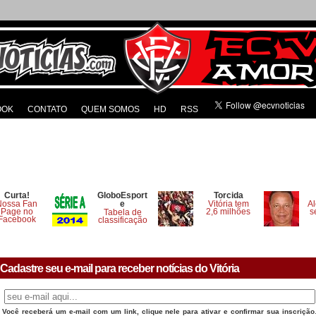
OOK
CONTATO
QUEM SOMOS
HD
RSS
Curta!
GloboEsport
Torcida
Nossa Fan
e
Vitória tem
Al
Page no
2,6 milhões
s
Tabela de
Facebook
classificação
Cadastre seu e-mail para receber notícias do Vitória
Você receberá um e-mail com um link, clique nele para ativar e confirmar sua inscrição