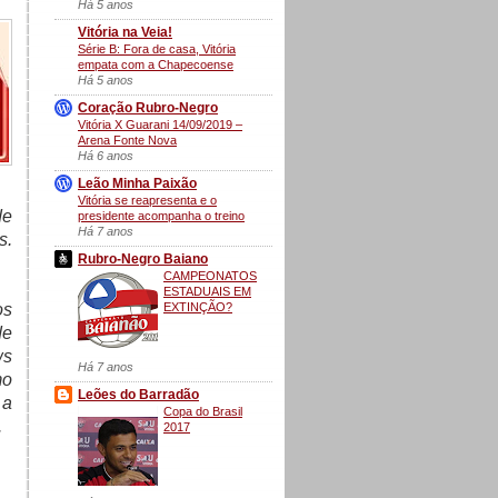
Há 5 anos
Vitória na Veia!
Série B: Fora de casa, Vitória
empata com a Chapecoense
Há 5 anos
Coração Rubro-Negro
Vitória X Guarani 14/09/2019 –
Arena Fonte Nova
Há 6 anos
Leão Minha Paixão
Vitória se reapresenta e o
de
presidente acompanha o treino
Há 7 anos
s.
Rubro-Negro Baiano
CAMPEONATOS
ESTADUAIS EM
EXTINÇÃO?
os
de
ws
Há 7 anos
mo
Leões do Barradão
 a
Copa do Brasil
.
2017