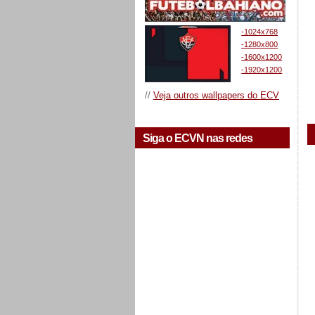
-1024x768
-1280x800
-1600x1200
-1920x1200
//
Veja outros wallpapers do ECV
Siga o ECVN nas redes