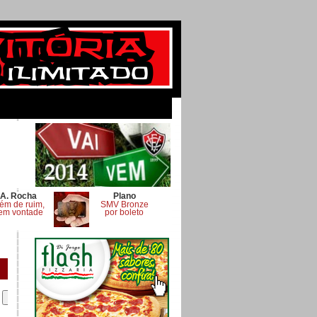
A. Rocha
Plano
ém de ruim,
SMV Bronze
em vontade
por boleto
.