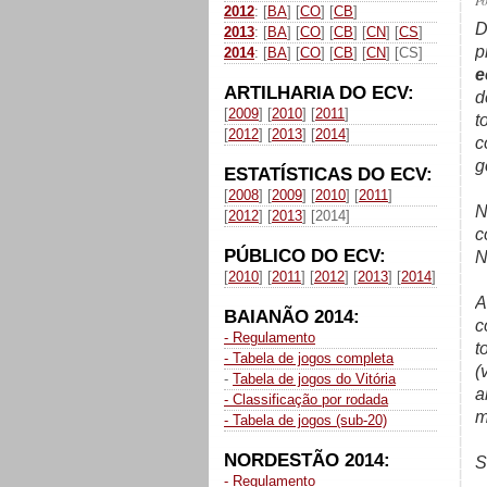
P
2012
: [
BA
] [
CO
] [
CB
]
D
2013
: [
BA
] [
CO
] [
CB
] [
CN
] [
CS
]
p
2014
: [
BA
] [
CO
] [
CB
] [
CN
] [CS]
e
ARTILHARIA DO ECV:
d
[
2009
] [
2010
] [
2011
]
t
[
2012
] [
2013
] [
2014
]
c
g
ESTATÍSTICAS DO ECV:
[
2008
] [
2009
] [
2010
] [
2011
]
N
[
2012
] [
2013
] [2014]
c
PÚBLICO DO ECV:
N
[
2010
] [
2011
] [
2012
] [
2013
] [
2014
]
A
BAIANÃO 2014:
c
- Regulamento
t
- Tabela de jogos completa
(
-
Tabela de jogos do Vitória
a
- Classificação por rodada
m
- Tabela de jogos (sub-20)
NORDESTÃO 2014:
S
- Regulamento