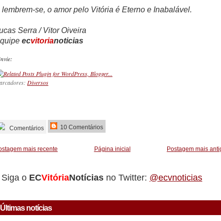
 lembrem-se, o amor pelo Vitória é Eterno e Inabalável.
ucas Serra / Vitor Oiveira
quipe
ec
vitoria
noticias
nvie:
arcadores:
Diversos
_________
10 Comentários
Comentários
ostagem mais recente
Página inicial
Postagem mais anti
Siga o
EC
Vitória
Notícias
no Twitter:
@ecvnoticias
Últimas notícias