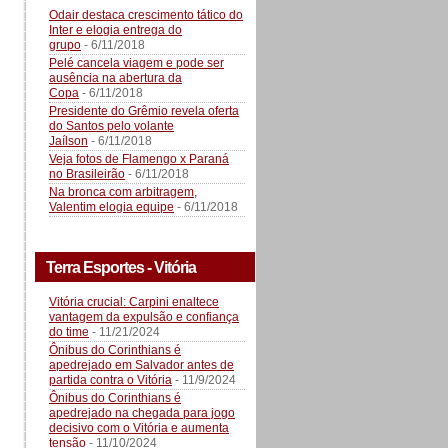
Odair destaca crescimento tático do
Inter e elogia entrega do
grupo
- 6/11/2018
Pelé cancela viagem e pode ser
ausência na abertura da
Copa
- 6/11/2018
Presidente do Grêmio revela oferta
do Santos pelo volante
Jaílson
- 6/11/2018
Veja fotos de Flamengo x Paraná
no Brasileirão
- 6/11/2018
Na bronca com arbitragem,
Valentim elogia equipe
- 6/11/2018
Terra Esportes - Vitória
Vitória crucial: Carpini enaltece
vantagem da expulsão e confiança
do time
- 11/21/2024
Ônibus do Corinthians é
apedrejado em Salvador antes de
partida contra o Vitória
- 11/9/2024
Ônibus do Corinthians é
apedrejado na chegada para jogo
decisivo com o Vitória e aumenta
tensão
- 11/10/2024