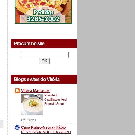
Procure no site
Blogs e sites do Vitória
Vitória Maníacos
Roasted
Cauliflower And
Boursin Soup
Há 2 anos
Casa Rubro-Negra - Fábio
RESPOSTA A PAULO CARNEIRO