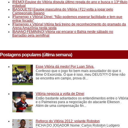
[REMO] Equipe do Vitória disputa último regata do ano e busca o 13º título
estadual
[BASQUETE] Equipe masculina do Vitória / F2J volta a jogar pelo
Campeonato Baiano
[Flamengo x Vitória] Dinei: "Não podemos esperar facilidade e tem que
entrar focado"
[Flamengo x Vitória] Vitória fará treino de reconhecimento do gramado da
Arena Amazônia nesta sexta
[BAIANO FEMININO] Vitória vai encarar o Bahia neste sábado no
Barradão pela semifinal
Postagens populares (última semana)
Esse Vitória dá medo! Por Luan Silva.
Confesso que o jogo foi bem mais assustador do que o
filme O Exorcista. O que é isso, meu DEUS?!?! O time não
se encontra em campo, prova di...
Vitória negocia a volta de Dinei
Estão bastante adiantados os entendimentos entre o Vitóri
e o Palmeiras para a negociação do atacante Elkeson .
Além de uma compensação fin...
Reforço do Vitória 2012: volante Robston
FICHA DO JOGADOR Nome: Carlos Robston Ludgero