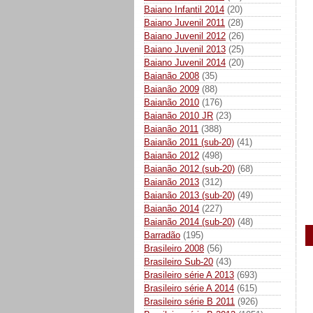
Baiano Infantil 2014
(20)
Baiano Juvenil 2011
(28)
Baiano Juvenil 2012
(26)
Baiano Juvenil 2013
(25)
Baiano Juvenil 2014
(20)
Baianão 2008
(35)
Baianão 2009
(88)
Baianão 2010
(176)
Baianão 2010 JR
(23)
Baianão 2011
(388)
Baianão 2011 (sub-20)
(41)
Baianão 2012
(498)
Baianão 2012 (sub-20)
(68)
Baianão 2013
(312)
Baianão 2013 (sub-20)
(49)
Baianão 2014
(227)
Baianão 2014 (sub-20)
(48)
Barradão
(195)
Brasileiro 2008
(56)
Brasileiro Sub-20
(43)
Brasileiro série A 2013
(693)
Brasileiro série A 2014
(615)
Brasileiro série B 2011
(926)