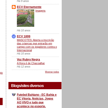
Há 9 anos
ECV Eternamente
Imagens
Há 10 anos
ECV 1899
MASCOTES: Aberta a inscrição
das crianças que entrarão em
campo com os jogadores contra o
Internacional
Há 10 anos
Voz Rubro Negra
A Hora é de Chacoalhar
Há 12 anos
Mostrar todos
ga
Blogs/sites diversos
Futebol Bahiano - EC Bahia e
EC Vitoria, Noticias, Jogos
AO VIVO e tudo que
acontece no esporte.