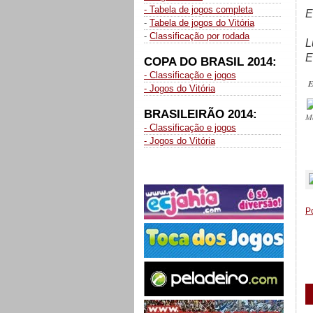
- Tabela de jogos completa
E
-
Tabela de jogos do Vitória
-
Classificação por rodada
L
E
COPA DO BRASIL 2014:
- Classificação e jogos
E
- Jogos do Vitória
BRASILEIRÃO 2014:
M
- Classificação e jogos
- Jogos do Vitória
_
P