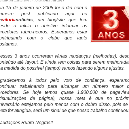
ostado por
Lucas Serra
- 15 de janeiro de 2011
ia 15 de janeiro de 2008 foi o dia com o
rimeiro post publicado aqui no
c
vitoria
noticias
, um blog/site que tem
esde o início o objetivo informar os
orcedores rubro-negros. Esperamos estar
ontribuindo com o clube que tanto
ostamos.
esses 3 anos ocorreram várias mudanças (melhorias), des
onteúdo até layout. E ainda tem coisas para serem melhorada
a medida do possível (tempo) vamos fazendo alguns ajustes.
gradecemos à todos pelo voto de confiança, esperam
ontinuar trabalhando para alcançar um número maior 
orcedores. Se hoje temos quase 1.900.000 de pagevie
visualizações de página), nossa meta é que no próxi
niversário estejamos pelo menos com o dobro disso, pois se
eta for atingida, será um sinal de que nosso trabalho continuou
audações Rubro-Negras!!