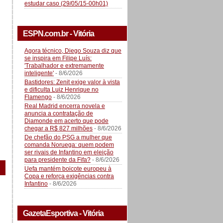
estudar caso (29/05/15-00h01)
ESPN.com.br - Vitória
Agora técnico, Diego Souza diz que
se inspira em Filipe Luís:
'Trabalhador e extremamente
inteligente'
- 8/6/2026
Bastidores: Zenit exige valor à vista
e dificulta Luiz Henrique no
Flamengo
- 8/6/2026
Real Madrid encerra novela e
anuncia a contratação de
Diamonde em acerto que pode
chegar a R$ 827 milhões
- 8/6/2026
De chefão do PSG a mulher que
comanda Noruega: quem podem
ser rivais de Infantino em eleição
para presidente da Fifa?
- 8/6/2026
Uefa mantém boicote europeu à
Copa e reforça exigências contra
Infantino
- 8/6/2026
GazetaEsportiva - Vitória