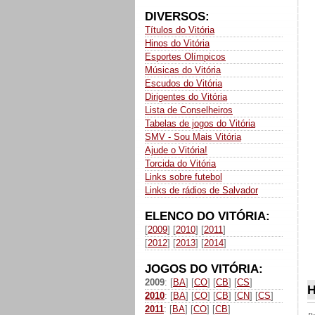
DIVERSOS:
Títulos do Vitória
Hinos do Vitória
Esportes Olímpicos
Músicas do Vitória
Escudos do Vitória
Dirigentes do Vitória
Lista de Conselheiros
Tabelas de jogos do Vitória
SMV - Sou Mais Vitória
Ajude o Vitória!
Torcida do Vitória
Links sobre futebol
Links de rádios de Salvador
ELENCO DO VITÓRIA:
[
2009
] [
2010
] [
2011
]
[
2012
] [
2013
] [
2014
]
JOGOS DO VITÓRIA:
2009
: [
BA
] [
CO
] [
CB
] [
CS
]
H
2010
: [
BA
] [
CO
] [
CB
] [
CN
] [
CS
]
2011
: [
BA
] [
CO
] [
CB
]