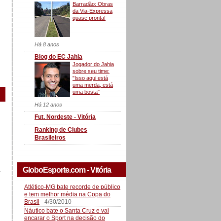
Barradão: Obras
da Via-Expressa
quase pronta!
Há 8 anos
Blog do EC Jahia
Jogador do Jahia
sobre seu time:
"Isso aqui está
uma merda, está
uma bosta"
Há 12 anos
Fut. Nordeste - Vitória
Ranking de Clubes
Brasileiros
GloboEsporte.com - Vitória
a
Atlético-MG bate recorde de público
e tem melhor média na Copa do
Brasil
- 4/30/2010
Náutico bate o Santa Cruz e vai
encarar o Sport na decisão do