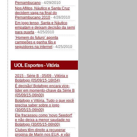
Pernambucano
- 4/29/2010
Nos Aflitos, Náutico e Santa Cruz
decidem vaga na final do
Pernambucano 2010
- 4/28/2010
Em jogo tenso, Santa e Náutico
empatam e deixam decisão da semi
para quarta
- 4/25/2010
‘Homem do futuro’ aponta
campeões e ganha fãs e
seguidores na internet
- 4/25/2010
UOL Esportes - Vitória
2015 - Série B - 05/09 - Vitória x
Botafogo (05/09/15-16h54)
É decisão! Botafogo encara vice-
líder em momento-chave da Série B
(05/09/15-06h00)
Botafogo x Vitória. Tudo o que você
precisa saber sobre o jogo
(30/05/15-06h00)
Ele fracassou como 'novo Seedorf'
e não deixa a menor saudade no
Botafogo (30/05/15-06h00)
Clubes têm direito a recuperar
propina de Marin nos EUA, e vão