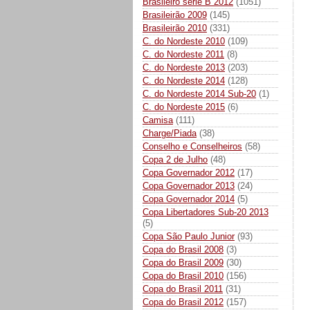
Brasileiro série B 2012
(1051)
Brasileirão 2009
(145)
Brasileirão 2010
(331)
C. do Nordeste 2010
(109)
C. do Nordeste 2011
(8)
C. do Nordeste 2013
(203)
C. do Nordeste 2014
(128)
C. do Nordeste 2014 Sub-20
(1)
C. do Nordeste 2015
(6)
Camisa
(111)
Charge/Piada
(38)
Conselho e Conselheiros
(58)
Copa 2 de Julho
(48)
Copa Governador 2012
(17)
Copa Governador 2013
(24)
Copa Governador 2014
(5)
Copa Libertadores Sub-20 2013
(5)
Copa São Paulo Junior
(93)
Copa do Brasil 2008
(3)
Copa do Brasil 2009
(30)
Copa do Brasil 2010
(156)
Copa do Brasil 2011
(31)
Copa do Brasil 2012
(157)