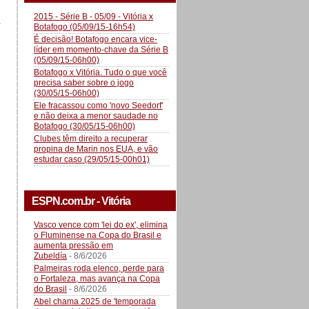
2015 - Série B - 05/09 - Vitória x
a
Botafogo (05/09/15-16h54)
É decisão! Botafogo encara vice-
líder em momento-chave da Série B
(05/09/15-06h00)
Botafogo x Vitória. Tudo o que você
precisa saber sobre o jogo
(30/05/15-06h00)
Ele fracassou como 'novo Seedorf'
e não deixa a menor saudade no
Botafogo (30/05/15-06h00)
Clubes têm direito a recuperar
propina de Marin nos EUA, e vão
estudar caso (29/05/15-00h01)
ESPN.com.br - Vitória
Vasco vence com 'lei do ex', elimina
o Fluminense na Copa do Brasil e
aumenta pressão em
Zubeldía
- 8/6/2026
Palmeiras roda elenco, perde para
o Fortaleza, mas avança na Copa
do Brasil
- 8/6/2026
Abel chama 2025 de 'temporada