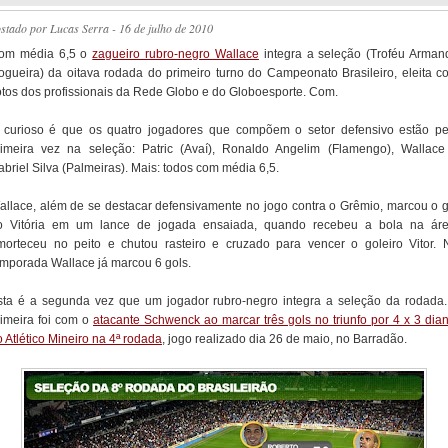
ostado por
Lucas Serra
- 16 de julho de 2010
om média 6,5 o
zagueiro rubro-negro Wallace
integra a seleção (Troféu Arman
ogueira) da oitava rodada do primeiro turno do Campeonato Brasileiro, eleita c
otos dos profissionais da Rede Globo e do Globoesporte. Com.
 curioso é que os quatro jogadores que compõem o setor defensivo estão pe
rimeira vez na seleção: Patric (Avaí), Ronaldo Angelim (Flamengo), Wallace
briel Silva (Palmeiras). Mais: todos com média 6,5.
allace, além de se destacar defensivamente no jogo contra o Grêmio, marcou o g
o Vitória em um lance de jogada ensaiada, quando recebeu a bola na áre
morteceu no peito e chutou rasteiro e cruzado para vencer o goleiro Vitor. 
emporada Wallace já marcou 6 gols.
sta é a segunda vez que um jogador rubro-negro integra a seleção da rodada.
rimeira foi com o
atacante Schwenck ao marcar três gols no triunfo por 4 x 3 dian
 Atlético Mineiro na 4ª rodada
, jogo realizado dia 26 de maio, no Barradão.