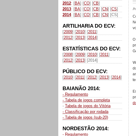
2012
: [
BA
] [
CO
] [
CB
]
P
2013
: [
BA
] [
CO
] [
CB
] [
CN
] [
CS
]
2014
: [
BA
] [
CO
] [
CB
] [
CN
] [CS]
C
N
ARTILHARIA DO ECV:
v
[
2009
] [
2010
] [
2011
]
[
2012
] [
2013
] [
2014
]
O
p
ESTATÍSTICAS DO ECV:
Ga
[
2008
] [
2009
] [
2010
] [
2011
]
[
2012
] [
2013
] [2014]
W
d
PÚBLICO DO ECV:
a
[
2010
] [
2011
] [
2012
] [
2013
] [
2014
]
t
BAIANÃO 2014:
E
- Regulamento
p
- Tabela de jogos completa
do
-
Tabela de jogos do Vitória
- Classificação por rodada
- Tabela de jogos (sub-20)
NORDESTÃO 2014:
- Regulamento