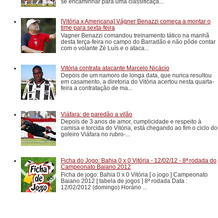
se encaminhar para uma classificaçã...
[Vitória x Americana] Vágner Benazzi começa a montar o
time para sexta-feira
Vagner Benazzi comandou treinamento tático na manhã
desta terça-feira no campo do Barradão e não pôde contar
com o volante Zé Luís e o ataca...
Vitória contrata atacante Marcelo Nicácio
Depois de um namoro de longa data, que nunca resultou
em casamento, a diretoria do Vitória acertou nesta quarta-
feira a contratação de ma...
Viáfara: de paredão a vilão
Depois de 3 anos de amor, cumplicidade e respeito à
camisa e torcida do Vitória, está chegando ao fim o ciclo do
goleiro Viáfara no rubro-...
Ficha do Jogo: Bahia 0 x 0 Vitória - 12/02/12 - 8ª rodada do
Campeonato Baiano 2012
Ficha de jogo: Bahia 0 x 0 Vitória [ o jogo ] Campeonato
Baiano 2012 [ tabela de jogos ] 8ª rodada Data :
12/02/2012 (domingo) Horário ...