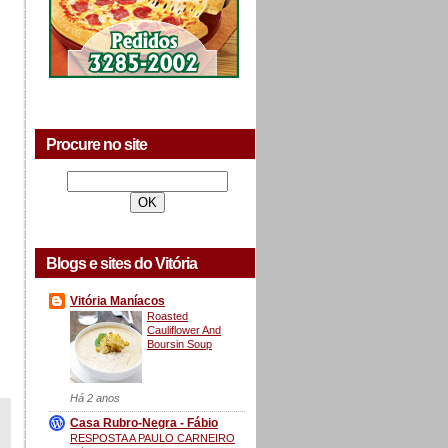
Procure no site
Blogs e sites do Vitória
Vitória Maníacos
Roasted
Cauliflower And
Boursin Soup
Há 2 anos
Casa Rubro-Negra - Fábio
RESPOSTA A PAULO CARNEIRO