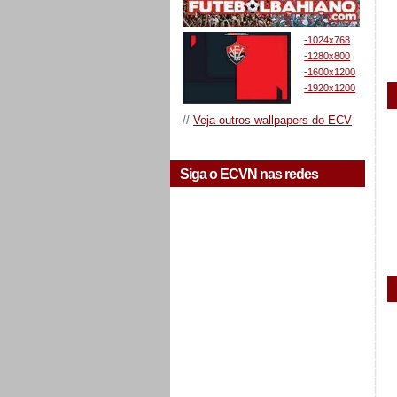
-1024x768
-1280x800
-1600x1200
-1920x1200
//
Veja outros wallpapers do ECV
Siga o ECVN nas redes