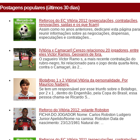
Postagens populares (últimos 30 dias)
Reforços do EC Vitória 2012 (especulações, contratações,
renovações, saídas e os que ficam)
Assim como no anos anteriores, dedicarei esta página para
reunir informações sobre as negociações, dispensas,
especulações e contratações...
[Vitória x Camaçari] Cerezo relacionou 20 jogadores, entre
eles Victor Ramos. Geovanni de fora.
O zagueiro Victor Ramo s, a mais recente contratação do
rubro-negro, foi relacionado para o jogo desta quarta-feira,
contra o Camaçari, às 2...
[Botafogo 1 x 2 Vitória] Vitória da personalidade. Por
Maurício Naiberg.
Se tem um responsável por esse triunfo sobre o Botafogo,
por 2 x 1 , dentro do Engenhão, pela Copa do Brasil, essa
pessoa chama-se Ricardo S...
Reforço do Vitória 2012: volante Robston
FICHA DO JOGADOR Nome: Carlos Robston Ludgero
Junior Apelido/Nome na camisa: Robston Data de
nascimento: 23/12/1981 Natural de: ...
Reforços do EC Vitória 2011 (especulações, contratações,