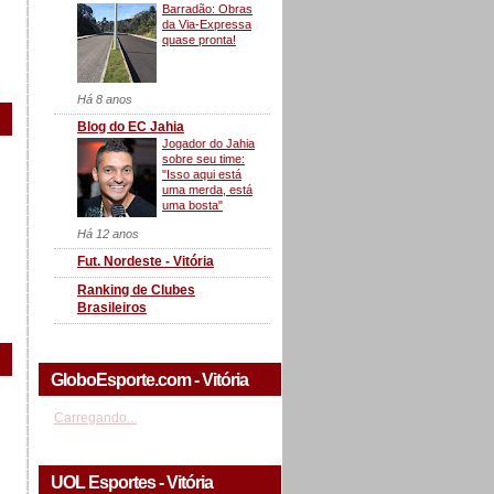
Barradão: Obras
da Via-Expressa
quase pronta!
Há 8 anos
Blog do EC Jahia
Jogador do Jahia
sobre seu time:
"Isso aqui está
uma merda, está
uma bosta"
Há 12 anos
Fut. Nordeste - Vitória
Ranking de Clubes
Brasileiros
GloboEsporte.com - Vitória
Carregando...
UOL Esportes - Vitória