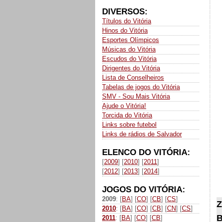
DIVERSOS:
Títulos do Vitória
Hinos do Vitória
Esportes Olímpicos
Músicas do Vitória
Escudos do Vitória
Dirigentes do Vitória
Lista de Conselheiros
Tabelas de jogos do Vitória
SMV - Sou Mais Vitória
Ajude o Vitória!
Torcida do Vitória
Links sobre futebol
Links de rádios de Salvador
ELENCO DO VITÓRIA:
[
2009
] [
2010
] [
2011
]
[
2012
] [
2013
] [
2014
]
JOGOS DO VITÓRIA:
2009
: [
BA
] [
CO
] [
CB
] [
CS
]
Z
2010
: [
BA
] [
CO
] [
CB
] [
CN
] [
CS
]
B
2011
: [
BA
] [
CO
] [
CB
]