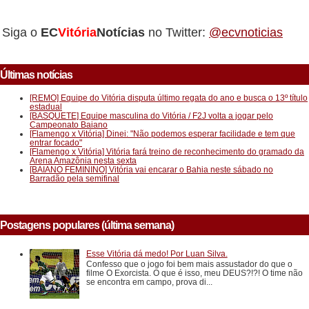
Siga o
EC
Vitória
Notícias
no Twitter:
@ecvnoticias
Últimas notícias
[REMO] Equipe do Vitória disputa último regata do ano e busca o 13º título
estadual
[BASQUETE] Equipe masculina do Vitória / F2J volta a jogar pelo
Campeonato Baiano
[Flamengo x Vitória] Dinei: "Não podemos esperar facilidade e tem que
entrar focado"
[Flamengo x Vitória] Vitória fará treino de reconhecimento do gramado da
Arena Amazônia nesta sexta
[BAIANO FEMININO] Vitória vai encarar o Bahia neste sábado no
Barradão pela semifinal
Postagens populares (última semana)
Esse Vitória dá medo! Por Luan Silva.
Confesso que o jogo foi bem mais assustador do que o
filme O Exorcista. O que é isso, meu DEUS?!?! O time não
se encontra em campo, prova di...