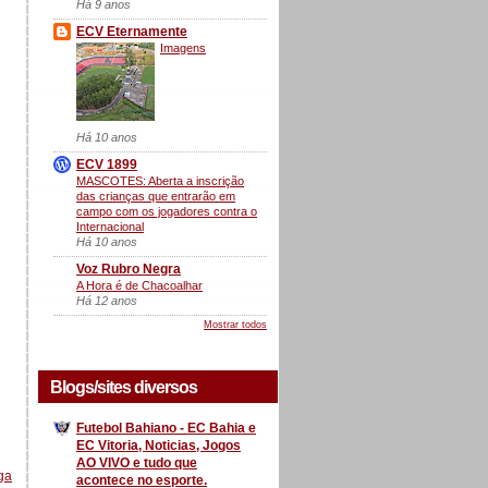
Há 9 anos
ECV Eternamente
Imagens
Há 10 anos
ECV 1899
MASCOTES: Aberta a inscrição
das crianças que entrarão em
campo com os jogadores contra o
Internacional
Há 10 anos
Voz Rubro Negra
A Hora é de Chacoalhar
Há 12 anos
Mostrar todos
Blogs/sites diversos
Futebol Bahiano - EC Bahia e
EC Vitoria, Noticias, Jogos
AO VIVO e tudo que
ga
acontece no esporte.