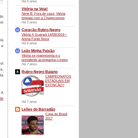
Há 5 anos
Vitória na Veia!
Série B: Fora de casa, Vitória
do
empata com a Chapecoense
Há 5 anos
om
Coração Rubro-Negro
Vitória X Guarani 14/09/2019 –
Arena Fonte Nova
la
Há 6 anos
 e
Leão Minha Paixão
Vitória se reapresenta e o
presidente acompanha o treino
ol
Há 7 anos
a,
Rubro-Negro Baiano
Na
CAMPEONATOS
ESTADUAIS EM
EXTINÇÃO?
 A
te
Há 7 anos
Leões do Barradão
Copa do Brasil
2017