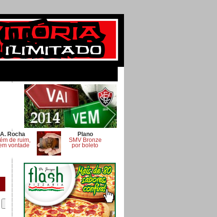
A. Rocha
Plano
ém de ruim,
SMV Bronze
em vontade
por boleto
.