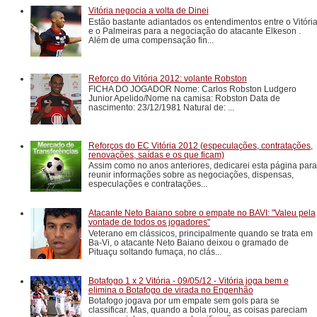
Vitória negocia a volta de Dinei
Estão bastante adiantados os entendimentos entre o Vitóri
e o Palmeiras para a negociação do atacante Elkeson .
Além de uma compensação fin...
Reforço do Vitória 2012: volante Robston
FICHA DO JOGADOR Nome: Carlos Robston Ludgero
Junior Apelido/Nome na camisa: Robston Data de
nascimento: 23/12/1981 Natural de: ...
Reforços do EC Vitória 2012 (especulações, contratações,
renovações, saídas e os que ficam)
Assim como no anos anteriores, dedicarei esta página para
reunir informações sobre as negociações, dispensas,
especulações e contratações...
Atacante Neto Baiano sobre o empate no BAVI: "Valeu pela
vontade de todos os jogadores"
Veterano em clássicos, principalmente quando se trata em
Ba-Vi, o atacante Neto Baiano deixou o gramado de
Pituaçu soltando fumaça, no clás...
Botafogo 1 x 2 Vitória - 09/05/12 - Vitória joga bem e
elimina o Botafogo de virada no Engenhão
Botafogo jogava por um empate sem gols para se
classificar. Mas, quando a bola rolou, as coisas pareciam