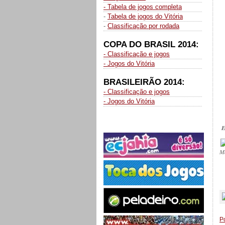
- Tabela de jogos completa
-
Tabela de jogos do Vitória
-
Classificação por rodada
COPA DO BRASIL 2014:
- Classificação e jogos
- Jogos do Vitória
BRASILEIRÃO 2014:
- Classificação e jogos
- Jogos do Vitória
E
M
_
P