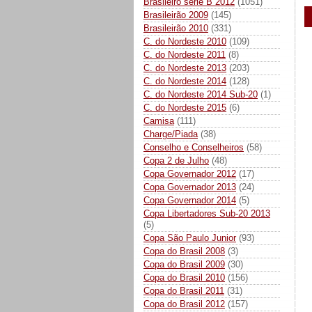
Brasileiro série B 2012
(1051)
Brasileirão 2009
(145)
Brasileirão 2010
(331)
C. do Nordeste 2010
(109)
C. do Nordeste 2011
(8)
C. do Nordeste 2013
(203)
C. do Nordeste 2014
(128)
C. do Nordeste 2014 Sub-20
(1)
C. do Nordeste 2015
(6)
Camisa
(111)
Charge/Piada
(38)
Conselho e Conselheiros
(58)
Copa 2 de Julho
(48)
Copa Governador 2012
(17)
Copa Governador 2013
(24)
Copa Governador 2014
(5)
Copa Libertadores Sub-20 2013
(5)
Copa São Paulo Junior
(93)
Copa do Brasil 2008
(3)
Copa do Brasil 2009
(30)
Copa do Brasil 2010
(156)
Copa do Brasil 2011
(31)
Copa do Brasil 2012
(157)