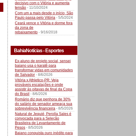
decisivo com o Vitória e aumenta
tensão
- 11/10/2024
Com um a mais desde o início, São
Paulo passa pelo Vitória
- 5/5/2024
Ceará vence o Vitória e dorme fora
da zona de
rebaixamento
- 9/16/2018
BahiaNotícias - Esportes
Ex-aluno de projeto social, sensei
baiano usa o karatê para
transformar vidas em comunidades
de Salvador
- 8/6/2026
Vitória x Athletico-PR: Veja
prováveis escalações e onde
assistir às oitavas de final da Copa
do Brasil
- 8/6/2026
Romário diz que penhora de 30%
do salário de senador ameaça sua
sobrevivência financeira
- 8/5/2026
Natural de Jequié, Perolla Sales é
convocada para a Seleção
Brasileira de Levantamento de
Pesos
- 8/5/2026
Baiano conquista ouro inédito para