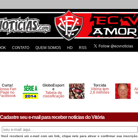
OOK
CONTATO
QUEM SOMOS
HD
RSS
Curta!
GloboEsport
Torcida
Nossa Fan
e
Vitória tem
Al
Page no
2,6 milhões
s
Tabela de
Facebook
classificação
Cadastre seu e-mail para receber notícias do Vitória
Você receberá um e-mail com um link, clique nele para ativar e confirmar sua inscrição