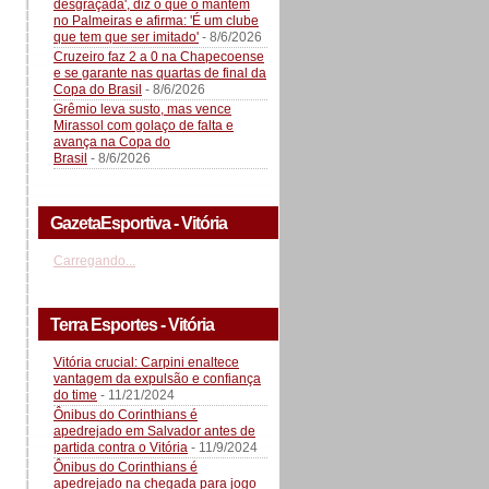
desgraçada', diz o que o mantém
no Palmeiras e afirma: 'É um clube
que tem que ser imitado'
- 8/6/2026
Cruzeiro faz 2 a 0 na Chapecoense
e se garante nas quartas de final da
Copa do Brasil
- 8/6/2026
Grêmio leva susto, mas vence
Mirassol com golaço de falta e
avança na Copa do
Brasil
- 8/6/2026
GazetaEsportiva - Vitória
Carregando...
Terra Esportes - Vitória
Vitória crucial: Carpini enaltece
vantagem da expulsão e confiança
do time
- 11/21/2024
Ônibus do Corinthians é
apedrejado em Salvador antes de
partida contra o Vitória
- 11/9/2024
Ônibus do Corinthians é
apedrejado na chegada para jogo