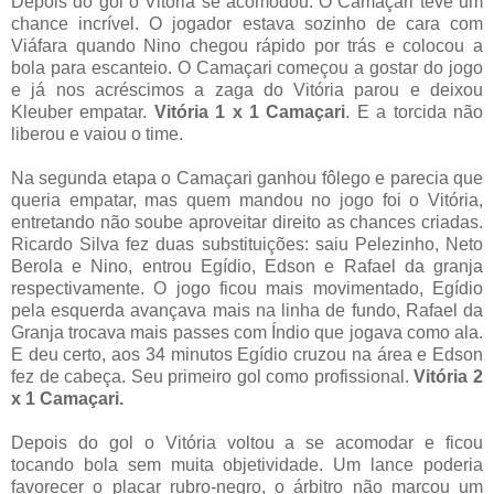
Depois do gol o Vitória se acomodou. O Camaçari teve um
chance incrível. O jogador estava sozinho de cara com
Viáfara quando Nino chegou rápido por trás e colocou a
bola para escanteio. O Camaçari começou a gostar do jogo
e já nos acréscimos a zaga do Vitória parou e deixou
Kleuber empatar.
Vitória 1 x 1 Camaçari
. E a torcida não
liberou e vaiou o time.
Na segunda etapa o Camaçari ganhou fôlego e parecia que
queria empatar, mas quem mandou no jogo foi o Vitória,
entretando não soube aproveitar direito as chances criadas.
Ricardo Silva fez duas substituições: saiu Pelezinho, Neto
Berola e Nino, entrou Egídio, Edson e Rafael da granja
respectivamente. O jogo ficou mais movimentado, Egídio
pela esquerda avançava mais na linha de fundo, Rafael da
Granja trocava mais passes com Índio que jogava como ala.
E deu certo, aos 34 minutos Egídio cruzou na área e Edson
fez de cabeça. Seu primeiro gol como profissional.
Vitória 2
x 1 Camaçari.
Depois do gol o Vitória voltou a se acomodar e ficou
tocando bola sem muita objetividade. Um lance poderia
favorecer o placar rubro-negro, o árbitro não marcou um