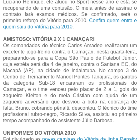
Luciano Henrique, ele atuou no Sport nesse ano e está se
recuperando de uma contusão. O meia antes de assinar o
contrato fará examos médicos. Se confirmado, será o
primeiro reforço do Vitória para 2010.
Confira quem entra e
quem saiu do Vitória para 2010
.
AMISTOSO: VITÓRIA 2 X 1 CAMAÇARI
Os comandados do técnico Carlos Amadeo realizaram um
excelente jogo-treino contra o Camaçari, nesta quarta-feira,
preparando-se para a Copa São Paulo de Futebol Júnior,
cuja estréia será dia 4 de janeiro, contra o Santana EC, do
Macapá (AP), na cidade de Indaiatuba. No campo 3 do
Centro de Treinamento Manoel Pontes Tanajura, os garotos
da categoria Sub-18 encararam os profissionais do
Camaçari, e o time venceu pelo placar de 2 a 1, gols do
zagueiro Kleiton e do meia Cristian com ajuda de um
zagueiro adversário que desviou a bola na cobrança de
falta. Bruno, cobrando pênalti, descontou. O técnico do time
profissional rubro-negro, Ricardo Silva, assistiu ao primeiro
tempo acompanhado do assistente Júlio Barbosa.
UNIFORMES DO VITÓRIA 2010
Foi divulgado as
novas camisas do Vitória da linha Penalty