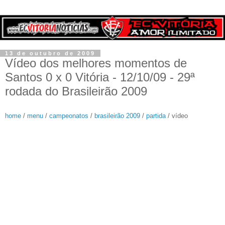
13 de outubro de 2009
Vídeo dos melhores momentos de
Santos 0 x 0 Vitória - 12/10/09 - 29ª
rodada do Brasileirão 2009
home
/
menu
/
campeonatos
/
brasileirão 2009
/
partida
/ vídeo