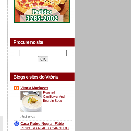
Procure no site
Blogs e sites do Vitória
Vitória Maníacos
Roasted
Cauliflower And
Boursin Soup
Há 2 anos
Casa Rubro-Negra - Fábio
RESPOSTA A PAULO CARNEIRO