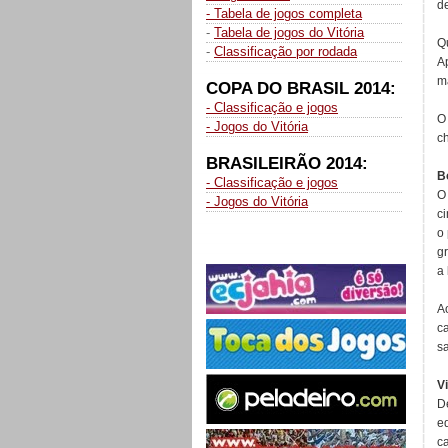
de
- Tabela de jogos completa
-
Tabela de jogos do Vitória
Q
-
Classificação por rodada
A
m
COPA DO BRASIL 2014:
- Classificação e jogos
O
- Jogos do Vitória
ch
BRASILEIRÃO 2014:
B
- Classificação e jogos
O
- Jogos do Vitória
c
o
g
a 
A
c
s
V
D
e
c