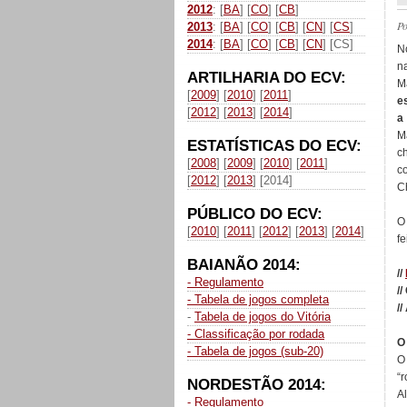
2012
: [
BA
] [
CO
] [
CB
]
P
2013
: [
BA
] [
CO
] [
CB
] [
CN
] [
CS
]
2014
: [
BA
] [
CO
] [
CB
] [
CN
] [CS]
N
n
ARTILHARIA DO ECV:
M
[
2009
] [
2010
] [
2011
]
e
[
2012
] [
2013
] [
2014
]
a
M
ESTATÍSTICAS DO ECV:
c
[
2008
] [
2009
] [
2010
] [
2011
]
c
[
2012
] [
2013
] [2014]
C
PÚBLICO DO ECV:
O
[
2010
] [
2011
] [
2012
] [
2013
] [
2014
]
fe
BAIANÃO 2014:
//
- Regulamento
//
- Tabela de jogos completa
//
-
Tabela de jogos do Vitória
- Classificação por rodada
O
- Tabela de jogos (sub-20)
O
“
NORDESTÃO 2014:
A
- Regulamento