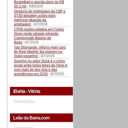
Basketball e aponta dano de R$
35,2 mil
- 8/8/2026
Diretoria de Arbitragem da CBF e
STJD debatem ações para
melhorar atuação da
arbitragem
- 8/7/2026
CFFB realiza seletiva em Castro
Alves neste sábado mirando
Campeonato Baiano de
Base
- 8/7/2026
Yan Diomande, reforço mais caro
do Real Madrid, faz exames no
clube espanhol
- 8/7/2026
Sozinho no setor: Erick é o único
ponta entre todos times da Série A
com mais de dez gols e dez
assistências em 2026
- 8/7/2026
iBahia - Vitória
Carregando...
Leão da Barra.com
Carregando...