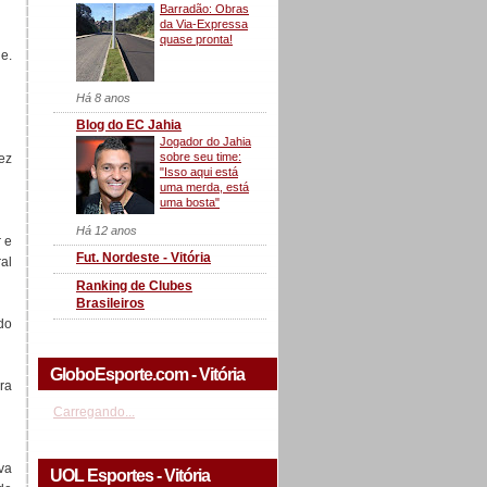
Barradão: Obras
da Via-Expressa
quase pronta!
e.
Há 8 anos
Blog do EC Jahia
Jogador do Jahia
sobre seu time:
ez
"Isso aqui está
uma merda, está
uma bosta"
Há 12 anos
 e
Fut. Nordeste - Vitória
al
Ranking de Clubes
Brasileiros
do
GloboEsporte.com - Vitória
ra
Carregando...
va
UOL Esportes - Vitória