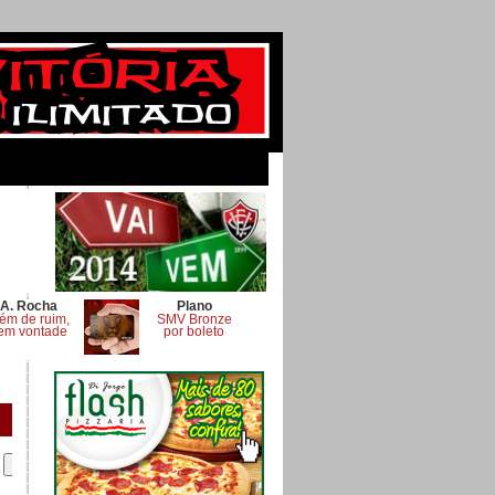
A. Rocha
Plano
ém de ruim,
SMV Bronze
em vontade
por boleto
.