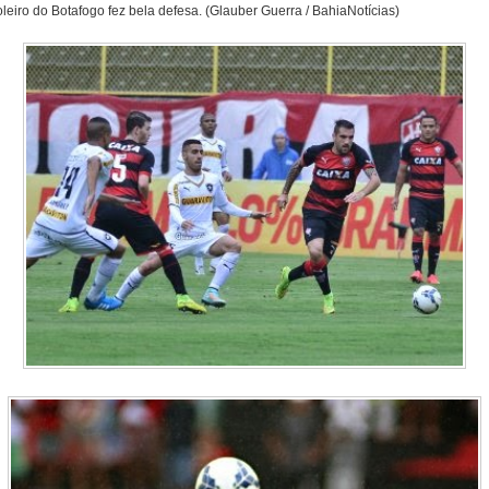
leiro do Botafogo fez bela defesa. (Glauber Guerra / BahiaNotícias)