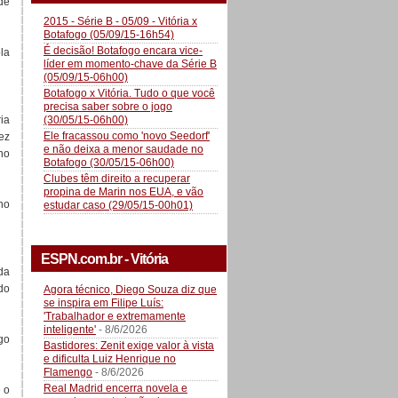
de
2015 - Série B - 05/09 - Vitória x
Botafogo (05/09/15-16h54)
É decisão! Botafogo encara vice-
la
líder em momento-chave da Série B
(05/09/15-06h00)
Botafogo x Vitória. Tudo o que você
precisa saber sobre o jogo
(30/05/15-06h00)
ia
Ele fracassou como 'novo Seedorf'
ez
e não deixa a menor saudade no
no
Botafogo (30/05/15-06h00)
Clubes têm direito a recuperar
propina de Marin nos EUA, e vão
ho
estudar caso (29/05/15-00h01)
ESPN.com.br - Vitória
da
do
Agora técnico, Diego Souza diz que
se inspira em Filipe Luís:
'Trabalhador e extremamente
inteligente'
- 8/6/2026
go
Bastidores: Zenit exige valor à vista
e dificulta Luiz Henrique no
Flamengo
- 8/6/2026
Real Madrid encerra novela e
e o