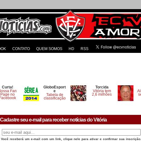
OOK
CONTATO
QUEM SOMOS
HD
RSS
Curta!
GloboEsport
Torcida
Nossa Fan
e
Vitória tem
Al
Page no
2,6 milhões
s
Tabela de
Facebook
classificação
Cadastre seu e-mail para receber notícias do Vitória
Você receberá um e-mail com um link, clique nele para ativar e confirmar sua inscrição