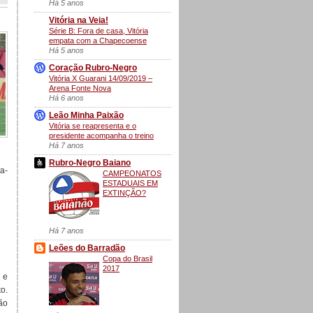
Há 5 anos
Vitória na Veia!
Série B: Fora de casa, Vitória
empata com a Chapecoense
Há 5 anos
Coração Rubro-Negro
Vitória X Guarani 14/09/2019 –
Arena Fonte Nova
Há 6 anos
Leão Minha Paixão
Vitória se reapresenta e o
presidente acompanha o treino
Há 7 anos
Rubro-Negro Baiano
a-
CAMPEONATOS
ESTADUAIS EM
EXTINÇÃO?
Há 7 anos
Leões do Barradão
Copa do Brasil
2017
 e
o.
ão