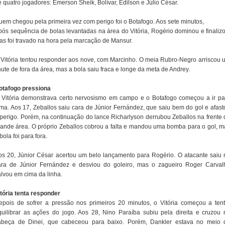
 quatro jogadores: Emerson Sheik, Bolívar, Edilson e Júlio César.
uem chegou pela primeira vez com perigo foi o Botafogo. Aos sete minutos,
pós sequência de bolas levantadas na área do Vitória, Rogério dominou e finalizo
as foi travado na hora pela marcação de Mansur.
 Vitória tentou responder aos nove, com Marcinho. O meia Rubro-Negro arriscou 
ute de fora da área, mas a bola saiu fraca e longe da meta de Andrey.
otafogo pressiona
 Vitória demonstrava certo nervosismo em campo e o Botafogo começou a ir pa
ima. Aos 17, Zeballos saiu cara de Júnior Fernández, que saiu bem do gol e afast
 perigo. Porém, na continuação do lance Richarlyson derrubou Zeballos na frente 
rande área. O próprio Zeballos cobrou a falta e mandou uma bomba para o gol, m
bola foi para fora.
os 20, Júnior César acertou um belo lançamento para Rogério. O atacante saiu 
ara de Júnior Fernández e desviou do goleiro, mas o zagueiro Roger Carval
alvou em cima da linha.
itória tenta responder
epois de sofrer a pressão nos primeiros 20 minutos, o Vitória começou a tent
quilibrar as ações do jogo. Aos 28, Nino Paraíba subiu pela direita e cruzou 
abeça de Dinei, que cabeceou para baixo. Porém, Dankler estava no meio 