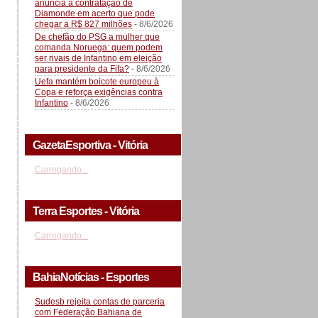
anuncia a contratação de
Diamonde em acerto que pode
chegar a R$ 827 milhões
- 8/6/2026
De chefão do PSG a mulher que
comanda Noruega: quem podem
ser rivais de Infantino em eleição
para presidente da Fifa?
- 8/6/2026
Uefa mantém boicote europeu à
Copa e reforça exigências contra
Infantino
- 8/6/2026
GazetaEsportiva - Vitória
Carregando...
Terra Esportes - Vitória
Carregando...
BahiaNotícias - Esportes
Sudesb rejeita contas de parceria
com Federação Bahiana de