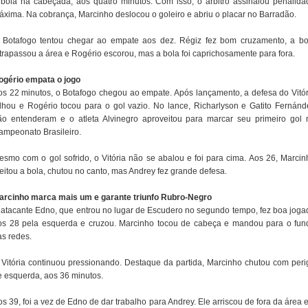
 bola na cabeçada, aos quatro minutos. Com isso, o árbitro assinalou penalida
áxima. Na cobrança, Marcinho deslocou o goleiro e abriu o placar no Barradão.
 Botafogo tentou chegar ao empate aos dez. Régiz fez bom cruzamento, a bo
ltrapassou a área e Rogério escorou, mas a bola foi caprichosamente para fora.
ogério empata o jogo
os 22 minutos, o Botafogo chegou ao empate. Após lançamento, a defesa do Vitór
alhou e Rogério tocou para o gol vazio. No lance, Richarlyson e Gatito Fernánd
ão entenderam e o atleta Alvinegro aproveitou para marcar seu primeiro gol 
ampeonato Brasileiro.
esmo com o gol sofrido, o Vitória não se abalou e foi para cima. Aos 26, Marcin
eitou a bola, chutou no canto, mas Andrey fez grande defesa.
arcinho marca mais um e garante triunfo Rubro-Negro
 atacante Edno, que entrou no lugar de Escudero no segundo tempo, fez boa joga
os 28 pela esquerda e cruzou. Marcinho tocou de cabeça e mandou para o fun
as redes.
 Vitória continuou pressionando. Destaque da partida, Marcinho chutou com peri
e esquerda, aos 36 minutos.
s 39, foi a vez de Edno de dar trabalho para Andrey. Ele arriscou de fora da área 