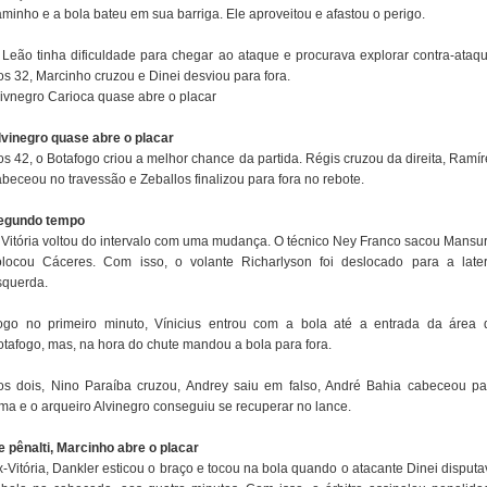
aminho e a bola bateu em sua barriga. Ele aproveitou e afastou o perigo.
 Leão tinha dificuldade para chegar ao ataque e procurava explorar contra-ataqu
os 32, Marcinho cruzou e Dinei desviou para fora.
livnegro Carioca quase abre o placar
lvinegro quase abre o placar
os 42, o Botafogo criou a melhor chance da partida. Régis cruzou da direita, Ramír
beceou no travessão e Zeballos finalizou para fora no rebote.
egundo tempo
 Vitória voltou do intervalo com uma mudança. O técnico Ney Franco sacou Mansur
olocou Cáceres. Com isso, o volante Richarlyson foi deslocado para a later
squerda.
ogo no primeiro minuto, Vínicius entrou com a bola até a entrada da área 
otafogo, mas, na hora do chute mandou a bola para fora.
os dois, Nino Paraíba cruzou, Andrey saiu em falso, André Bahia cabeceou pa
ima e o arqueiro Alvinegro conseguiu se recuperar no lance.
e pênalti, Marcinho abre o placar
x-Vitória, Dankler esticou o braço e tocou na bola quando o atacante Dinei disputa