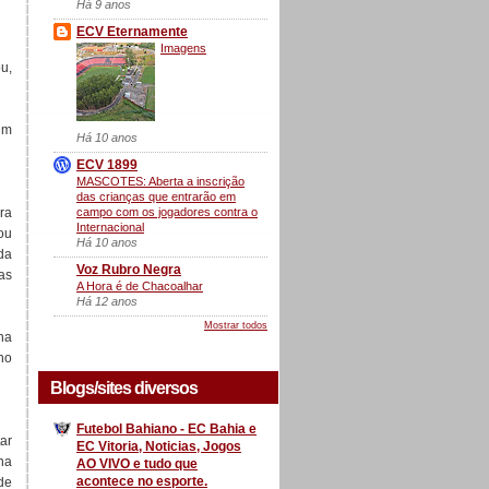
Há 9 anos
ECV Eternamente
Imagens
u,
um
Há 10 anos
ECV 1899
MASCOTES: Aberta a inscrição
das crianças que entrarão em
campo com os jogadores contra o
ra
Internacional
ou
Há 10 anos
da
Voz Rubro Negra
as
A Hora é de Chacoalhar
Há 12 anos
Mostrar todos
na
ho
Blogs/sites diversos
Futebol Bahiano - EC Bahia e
ar
EC Vitoria, Noticias, Jogos
na
AO VIVO e tudo que
acontece no esporte.
de