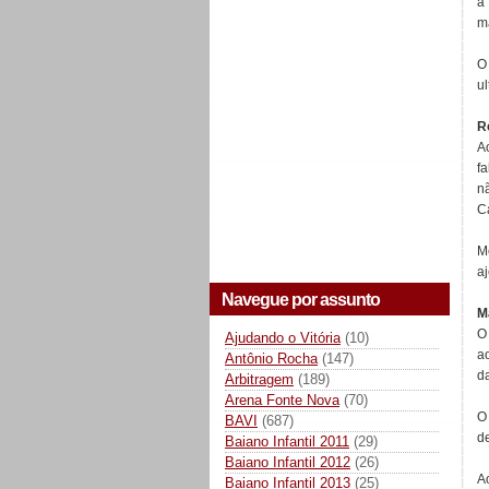
a
m
O
u
R
A
f
n
C
M
aj
Navegue por assunto
M
O
Ajudando o Vitória
(10)
a
Antônio Rocha
(147)
d
Arbitragem
(189)
Arena Fonte Nova
(70)
O
BAVI
(687)
d
Baiano Infantil 2011
(29)
Baiano Infantil 2012
(26)
Ao
Baiano Infantil 2013
(25)