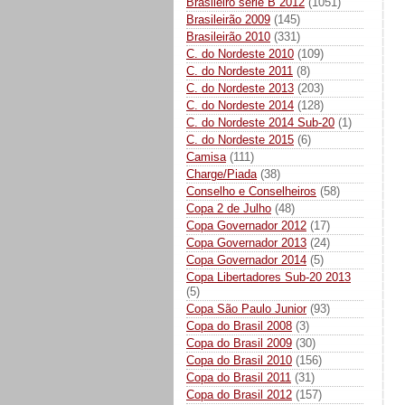
Brasileiro série B 2012
(1051)
Brasileirão 2009
(145)
Brasileirão 2010
(331)
C. do Nordeste 2010
(109)
C. do Nordeste 2011
(8)
C. do Nordeste 2013
(203)
C. do Nordeste 2014
(128)
C. do Nordeste 2014 Sub-20
(1)
C. do Nordeste 2015
(6)
Camisa
(111)
Charge/Piada
(38)
Conselho e Conselheiros
(58)
Copa 2 de Julho
(48)
Copa Governador 2012
(17)
Copa Governador 2013
(24)
Copa Governador 2014
(5)
Copa Libertadores Sub-20 2013
(5)
Copa São Paulo Junior
(93)
Copa do Brasil 2008
(3)
Copa do Brasil 2009
(30)
Copa do Brasil 2010
(156)
Copa do Brasil 2011
(31)
Copa do Brasil 2012
(157)