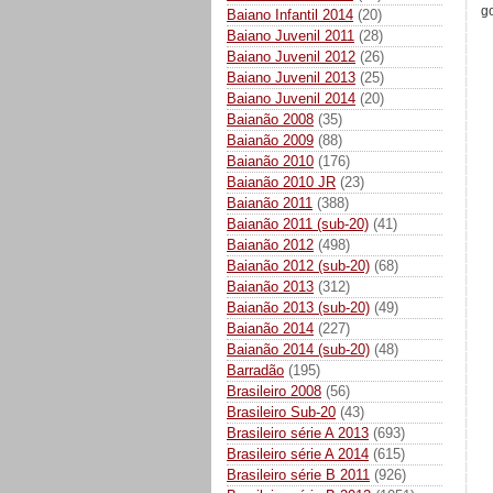
go
Baiano Infantil 2014
(20)
Baiano Juvenil 2011
(28)
Baiano Juvenil 2012
(26)
Baiano Juvenil 2013
(25)
Baiano Juvenil 2014
(20)
Baianão 2008
(35)
Baianão 2009
(88)
Baianão 2010
(176)
Baianão 2010 JR
(23)
Baianão 2011
(388)
Baianão 2011 (sub-20)
(41)
Baianão 2012
(498)
Baianão 2012 (sub-20)
(68)
Baianão 2013
(312)
Baianão 2013 (sub-20)
(49)
Baianão 2014
(227)
Baianão 2014 (sub-20)
(48)
Barradão
(195)
Brasileiro 2008
(56)
Brasileiro Sub-20
(43)
Brasileiro série A 2013
(693)
Brasileiro série A 2014
(615)
Brasileiro série B 2011
(926)