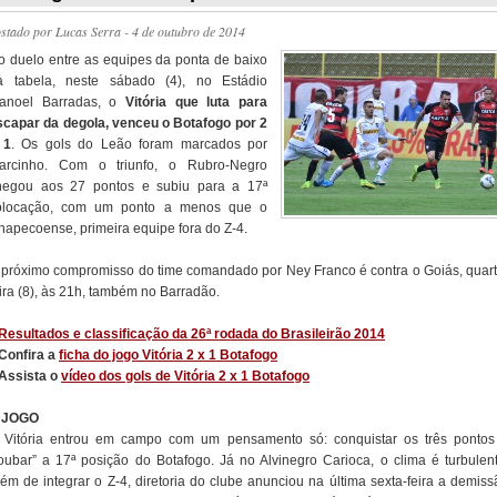
ostado por
Lucas Serra
- 4 de outubro de 2014
o duelo entre as equipes da ponta de baixo
a tabela, neste sábado (4), no Estádio
anoel Barradas, o
Vitória que luta para
scapar da degola, venceu o Botafogo por 2
 1
. Os gols do Leão foram marcados por
arcinho. Com o triunfo, o Rubro-Negro
hegou aos 27 pontos e subiu para a 17ª
olocação, com um ponto a menos que o
hapecoense, primeira equipe fora do Z-4.
 próximo compromisso do time comandado por Ney Franco é contra o Goiás, quart
ira (8), às 21h, também no Barradão.
Resultados e classificação da 26ª rodada do Brasileirão 2014
 Confira a
ficha do jogo Vitória 2 x 1 Botafogo
 Assista o
vídeo dos gols de Vitória 2 x 1 Botafogo
 JOGO
 Vitória entrou em campo com um pensamento só: conquistar os três pontos
roubar” a 17ª posição do Botafogo. Já no Alvinegro Carioca, o clima é turbulent
lém de integrar o Z-4, diretoria do clube anunciou na última sexta-feira a demiss