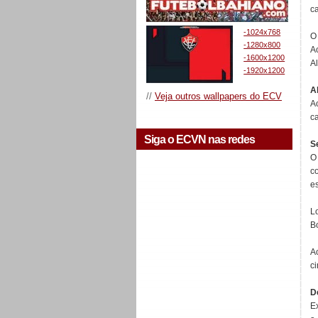
c
-1024x768
O
-1280x800
A
-1600x1200
A
-1920x1200
A
//
Veja outros wallpapers do ECV
A
ca
Siga o ECVN nas redes
S
O
c
e
L
B
A
c
D
E