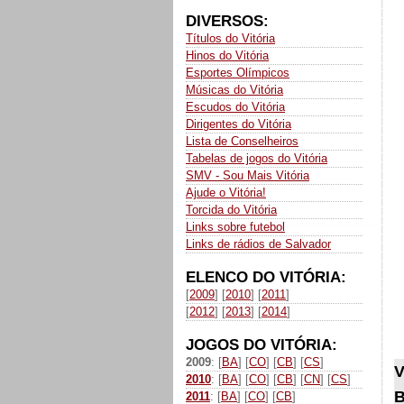
DIVERSOS:
Títulos do Vitória
Hinos do Vitória
Esportes Olímpicos
Músicas do Vitória
Escudos do Vitória
Dirigentes do Vitória
Lista de Conselheiros
Tabelas de jogos do Vitória
SMV - Sou Mais Vitória
Ajude o Vitória!
Torcida do Vitória
Links sobre futebol
Links de rádios de Salvador
ELENCO DO VITÓRIA:
[
2009
] [
2010
] [
2011
]
[
2012
] [
2013
] [
2014
]
JOGOS DO VITÓRIA:
2009
: [
BA
] [
CO
] [
CB
] [
CS
]
V
2010
: [
BA
] [
CO
] [
CB
] [
CN
] [
CS
]
B
2011
: [
BA
] [
CO
] [
CB
]