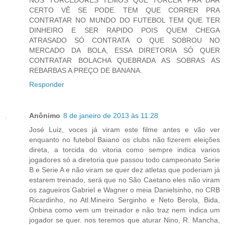
CERTO VÊ SE PODE. TEM QUE CORRER PRA
CONTRATAR NO MUNDO DO FUTEBOL TEM QUE TER
DINHEIRO E SER RAPIDO POIS QUEM CHEGA
ATRASADO SÓ CONTRATA O QUE SOBROU NO
MERCADO DA BOLA, ESSA DIRETORIA SÓ QUER
CONTRATAR BOLACHA QUEBRADA AS SOBRAS AS
REBARBAS A PREÇO DE BANANA.
Responder
Anônimo
8 de janeiro de 2013 às 11:28
José Luiz, voces já viram este filme antes e vão ver
enquanto no futebol Baiano os clubs não fizerem eleições
direta, a torcida do vitoria como sempre indica varios
jogadores só a diretoria que passou todo campeonato Serie
B e Serie A e não viram se quer dez atletas que poderiam já
estarem treinado, será que no São Caetano eles não viram
os zagueiros Gabriel e Wagner o meia Danielsinho, no CRB
Ricardinho, no Atl.Mineiro Serginho e Neto Berola, Bida,
Onbina como vem um treinador e não traz nem indica um
jogador se quer. nos teremos que aturar Nino, R. Mancha,