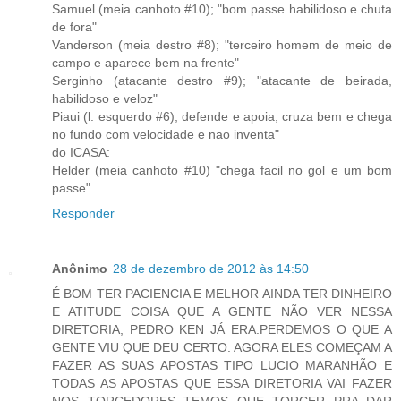
Samuel (meia canhoto #10); "bom passe habilidoso e chuta
de fora"
Vanderson (meia destro #8); "terceiro homem de meio de
campo e aparece bem na frente"
Serginho (atacante destro #9); "atacante de beirada,
habilidoso e veloz"
Piaui (l. esquerdo #6); defende e apoia, cruza bem e chega
no fundo com velocidade e nao inventa"
do ICASA:
Helder (meia canhoto #10) "chega facil no gol e um bom
passe"
Responder
Anônimo
28 de dezembro de 2012 às 14:50
É BOM TER PACIENCIA E MELHOR AINDA TER DINHEIRO
E ATITUDE COISA QUE A GENTE NÃO VER NESSA
DIRETORIA, PEDRO KEN JÁ ERA.PERDEMOS O QUE A
GENTE VIU QUE DEU CERTO. AGORA ELES COMEÇAM A
FAZER AS SUAS APOSTAS TIPO LUCIO MARANHÃO E
TODAS AS APOSTAS QUE ESSA DIRETORIA VAI FAZER
NOS TORCEDORES TEMOS QUE TORCER PRA DAR