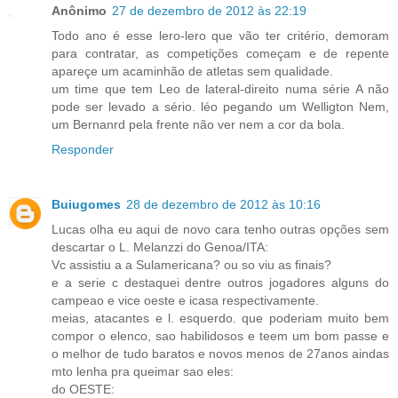
Anônimo
27 de dezembro de 2012 às 22:19
Todo ano é esse lero-lero que vão ter critério, demoram
para contratar, as competições começam e de repente
apareçe um acaminhão de atletas sem qualidade.
um time que tem Leo de lateral-direito numa série A não
pode ser levado a sério. léo pegando um Welligton Nem,
um Bernanrd pela frente não ver nem a cor da bola.
Responder
Buiugomes
28 de dezembro de 2012 às 10:16
Lucas olha eu aqui de novo cara tenho outras opções sem
descartar o L. Melanzzi do Genoa/ITA:
Vc assistiu a a Sulamericana? ou so viu as finais?
e a serie c destaquei dentre outros jogadores alguns do
campeao e vice oeste e icasa respectivamente.
meias, atacantes e l. esquerdo. que poderiam muito bem
compor o elenco, sao habilidosos e teem um bom passe e
o melhor de tudo baratos e novos menos de 27anos aindas
mto lenha pra queimar sao eles:
do OESTE: