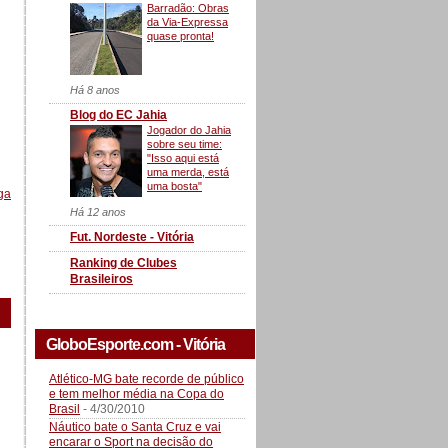
Barradão: Obras
da Via-Expressa
quase pronta!
Há 8 anos
Blog do EC Jahia
Jogador do Jahia
sobre seu time:
"Isso aqui está
uma merda, está
uma bosta"
ga
Há 12 anos
Fut. Nordeste - Vitória
Ranking de Clubes
Brasileiros
GloboEsporte.com - Vitória
Atlético-MG bate recorde de público
e tem melhor média na Copa do
Brasil
- 4/30/2010
Náutico bate o Santa Cruz e vai
encarar o Sport na decisão do