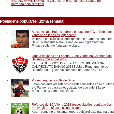
[BAIANO FEMININO] Vitória vai encarar o Bahia neste sábado no
Barradão pela semifinal
Postagens populares (última semana)
Atacante Neto Baiano sobre o empate no BAVI: "Valeu pela
vontade de todos os jogadores"
Veterano em clássicos, principalmente quando se trata em
Ba-Vi, o atacante Neto Baiano deixou o gramado de
Pituaçu soltando fumaça, no clás...
Tabela de jogos do Esporte Clube Vitória no Campeonato
Baiano Profissional 2012
TABELA DE JOGOS DO ESPORTE CLUBE VITÓRIA
CAMPEONATO BAIANO 2012 [ Veja o Regulamento do
Baianão 2012 ] [Tabela completa do Baianão 2012...
Vitória negocia a volta de Dinei
Estão bastante adiantados os entendimentos entre o Vitóri
e o Palmeiras para a negociação do atacante Elkeson .
Além de uma compensação fin...
Reforços do EC Vitória 2012 (especulações, contratações,
renovações, saídas e os que ficam)
Assim como no anos anteriores, dedicarei esta página para