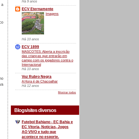
Há 9 anos
 a
ECV Eternamente
Imagens
co
Há 10 anos
ECV 1899
MASCOTES: Aberta a inscrição
das crianças que entrarão em
campo com os jogadores contra o
Internacional
Há 10 anos
Voz Rubro Negra
mo
A Hora é de Chacoalhar
va
Há 12 anos
Mostrar todos
Blogs/sites diversos
Futebol Bahiano - EC Bahia e
EC Vitoria, Noticias, Jogos
AO VIVO e tudo que
acontece no esporte.