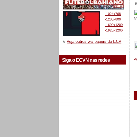
E
-1024x768
M
-1280x800
-1600x1200
-1920x1200
_
//
Veja outros wallpapers do ECV
P
Siga o ECVN nas redes