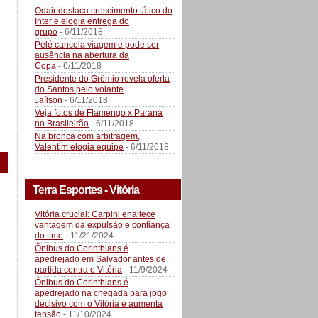
Odair destaca crescimento tático do
Inter e elogia entrega do
grupo
- 6/11/2018
Pelé cancela viagem e pode ser
ausência na abertura da
Copa
- 6/11/2018
Presidente do Grêmio revela oferta
do Santos pelo volante
Jaílson
- 6/11/2018
Veja fotos de Flamengo x Paraná
no Brasileirão
- 6/11/2018
Na bronca com arbitragem,
Valentim elogia equipe
- 6/11/2018
Terra Esportes - Vitória
Vitória crucial: Carpini enaltece
vantagem da expulsão e confiança
do time
- 11/21/2024
Ônibus do Corinthians é
apedrejado em Salvador antes de
partida contra o Vitória
- 11/9/2024
Ônibus do Corinthians é
apedrejado na chegada para jogo
decisivo com o Vitória e aumenta
tensão
- 11/10/2024