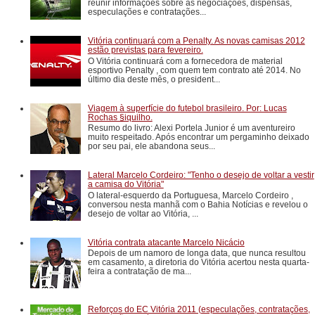
reunir informações sobre as negociações, dispensas,
especulações e contratações...
Vitória continuará com a Penalty. As novas camisas 2012
estão previstas para fevereiro.
O Vitória continuará com a fornecedora de material
esportivo Penalty , com quem tem contrato até 2014. No
último dia deste mês, o president...
Viagem à superfície do futebol brasileiro. Por: Lucas
Rochas §iquilho.
Resumo do livro: Alexi Portela Junior é um aventureiro
muito respeitado. Após encontrar um pergaminho deixado
por seu pai, ele abandona seus...
Lateral Marcelo Cordeiro: "Tenho o desejo de voltar a vestir
a camisa do Vitória"
O lateral-esquerdo da Portuguesa, Marcelo Cordeiro ,
conversou nesta manhã com o Bahia Notícias e revelou o
desejo de voltar ao Vitória, ...
Vitória contrata atacante Marcelo Nicácio
Depois de um namoro de longa data, que nunca resultou
em casamento, a diretoria do Vitória acertou nesta quarta-
feira a contratação de ma...
Reforços do EC Vitória 2011 (especulações, contratações,