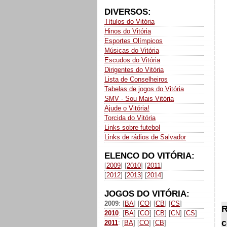
DIVERSOS:
Títulos do Vitória
Hinos do Vitória
Esportes Olímpicos
Músicas do Vitória
Escudos do Vitória
Dirigentes do Vitória
Lista de Conselheiros
Tabelas de jogos do Vitória
SMV - Sou Mais Vitória
Ajude o Vitória!
Torcida do Vitória
Links sobre futebol
Links de rádios de Salvador
ELENCO DO VITÓRIA:
[
2009
] [
2010
] [
2011
]
[
2012
] [
2013
] [
2014
]
JOGOS DO VITÓRIA:
2009
: [
BA
] [
CO
] [
CB
] [
CS
]
R
2010
: [
BA
] [
CO
] [
CB
] [
CN
] [
CS
]
c
2011
: [
BA
] [
CO
] [
CB
]