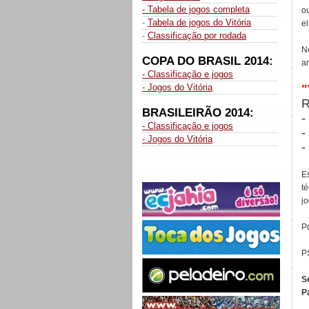
- Tabela de jogos completa
o
-
Tabela de jogos do Vitória
e
-
Classificação por rodada
N
COPA DO BRASIL 2014:
a
- Classificação e jogos
- Jogos do Vitória
"
R
BRASILEIRÃO 2014:
-
- Classificação e jogos
-
- Jogos do Vitória
-
E
t
j
Po
P
S
P