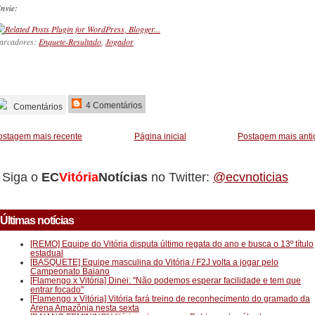
nvie:
arcadores:
Enquete-Resultado
,
Jogador
_________
4 Comentários
Comentários
ostagem mais recente
Página inicial
Postagem mais anti
Siga o
EC
Vitória
Notícias
no Twitter:
@ecvnoticias
Últimas notícias
[REMO] Equipe do Vitória disputa último regata do ano e busca o 13º título
estadual
[BASQUETE] Equipe masculina do Vitória / F2J volta a jogar pelo
Campeonato Baiano
[Flamengo x Vitória] Dinei: "Não podemos esperar facilidade e tem que
entrar focado"
[Flamengo x Vitória] Vitória fará treino de reconhecimento do gramado da
Arena Amazônia nesta sexta