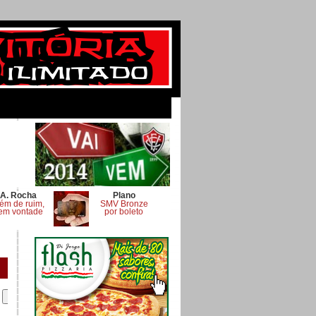
A. Rocha
Plano
ém de ruim,
SMV Bronze
em vontade
por boleto
.