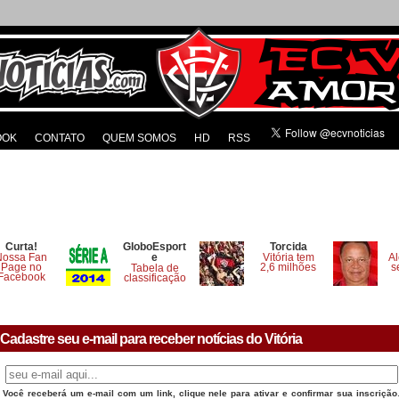
OOK
CONTATO
QUEM SOMOS
HD
RSS
Curta!
GloboEsport
Torcida
Nossa Fan
e
Vitória tem
Al
Page no
2,6 milhões
s
Tabela de
Facebook
classificação
Cadastre seu e-mail para receber notícias do Vitória
Você receberá um e-mail com um link, clique nele para ativar e confirmar sua inscrição