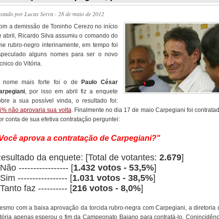
ostado por
Lucas Serra
- 28 de maio de 2012
om a demissão de Toninho Cerezo no início
e abril, Ricardo Silva assumiu o comando do
ime rubro-negro interinamente, em tempo foi
speculado alguns nomes para ser o novo
cnico do Vitória.
 nome mais forte foi o de
Paulo César
arpegiani
, por isso em abril fiz a enquete
obre a sua possível vinda, o resultado foi:
6% não aprovaria sua volta
. Finalmente no dia 17 de maio Carpegiani foi contrata
r conta de sua efetiva contratação perguntei:
Você aprova a contratação de Carpegiani?"
esultado da enquete: [Total de votantes:
2.679
]
 Não ----------------- [
1.432 votos - 53,5%
]
 Sim ----------------- [
1.031 votos - 38,5%
]
 Tanto faz ---------- [
216 votos - 8,0%
]
esmo com a baixa aprovação da torcida rubro-negra com Carpegiani, a diretoria 
itória apenas esperou o fim da Campeonato Baiano para contratá-lo. Conincidênc