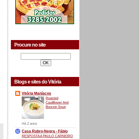
Procure no site
Blogs e sites do Vitória
Vitória Maníacos
Roasted
Cauliflower And
Boursin Soup
Há 2 anos
Casa Rubro-Negra - Fábio
RESPOSTA A PAULO CARNEIRO