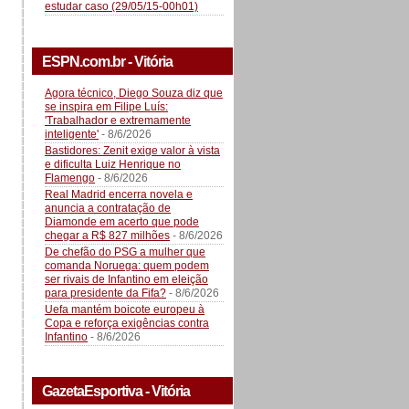
estudar caso (29/05/15-00h01)
ESPN.com.br - Vitória
Agora técnico, Diego Souza diz que
se inspira em Filipe Luís:
'Trabalhador e extremamente
inteligente'
- 8/6/2026
Bastidores: Zenit exige valor à vista
e dificulta Luiz Henrique no
Flamengo
- 8/6/2026
Real Madrid encerra novela e
anuncia a contratação de
Diamonde em acerto que pode
chegar a R$ 827 milhões
- 8/6/2026
De chefão do PSG a mulher que
comanda Noruega: quem podem
ser rivais de Infantino em eleição
para presidente da Fifa?
- 8/6/2026
Uefa mantém boicote europeu à
Copa e reforça exigências contra
Infantino
- 8/6/2026
GazetaEsportiva - Vitória