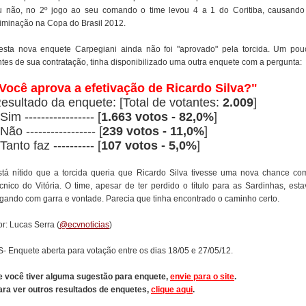
u não, no 2º jogo ao seu comando o time levou 4 a 1 do Coritiba, causando
liminação na Copa do Brasil 2012.
esta nova enquete Carpegiani ainda não foi "aprovado" pela torcida. Um pou
ntes de sua contratação, tinha disponibilizado uma outra enquete com a pergunta:
Você aprova a efetivação de Ricardo Silva?"
esultado da enquete: [Total de votantes:
2.009
]
 Sim ----------------- [
1.663 votos - 82,0%
]
 Não ----------------- [
239 votos - 11,0%
]
 Tanto faz ---------- [
107 votos - 5,0%
]
stá nítido que a torcida queria que Ricardo Silva tivesse uma nova chance co
écnico do Vitória. O time, apesar de ter perdido o título para as Sardinhas, esta
ogando com garra e vontade. Parecia que tinha encontrado o caminho certo.
r: Lucas Serra (
@ecvnoticias
)
S- Enquete aberta para votação entre os dias 18/05 e 27/05/12.
e você tiver alguma sugestão para enquete,
envie para o site
.
ara ver outros resultados de enquetes,
clique aqui
.