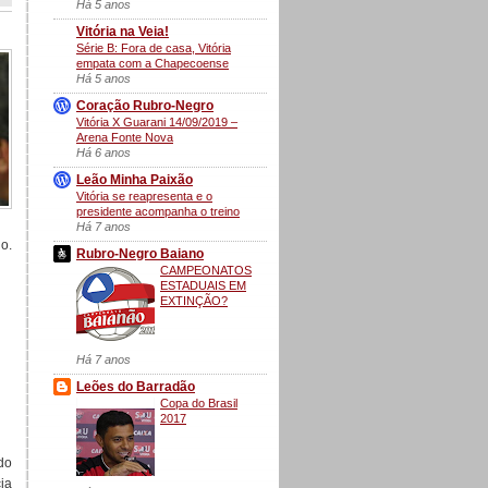
Há 5 anos
Vitória na Veia!
Série B: Fora de casa, Vitória
empata com a Chapecoense
Há 5 anos
Coração Rubro-Negro
Vitória X Guarani 14/09/2019 –
Arena Fonte Nova
Há 6 anos
Leão Minha Paixão
Vitória se reapresenta e o
presidente acompanha o treino
Há 7 anos
do.
Rubro-Negro Baiano
CAMPEONATOS
ESTADUAIS EM
EXTINÇÃO?
Há 7 anos
Leões do Barradão
Copa do Brasil
2017
do
ia