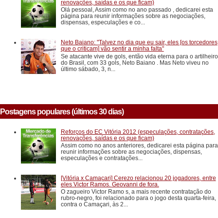
renovações, saídas e os que ficam)
Olá pessoal, Assim como no ano passado , dedicarei esta
página para reunir informações sobre as negociações,
dispensas, especulações e co...
Neto Baiano: "Talvez no dia que eu sair, eles [os torcedores
que o criticam] vão sentir a minha falta"
Se atacante vive de gols, então vida eterna para o artilheiro
do Brasil, com 33 gols, Neto Baiano . Mas Neto viveu no
último sábado, 3, n...
Postagens populares (últimos 30 dias)
Reforços do EC Vitória 2012 (especulações, contratações,
renovações, saídas e os que ficam)
Assim como no anos anteriores, dedicarei esta página para
reunir informações sobre as negociações, dispensas,
especulações e contratações...
[Vitória x Camaçari] Cerezo relacionou 20 jogadores, entre
eles Victor Ramos. Geovanni de fora.
O zagueiro Victor Ramo s, a mais recente contratação do
rubro-negro, foi relacionado para o jogo desta quarta-feira,
contra o Camaçari, às 2...