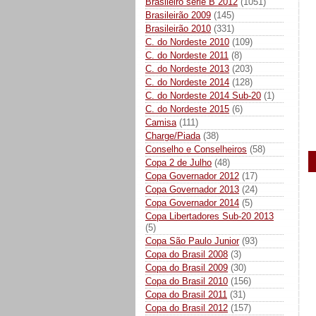
Brasileiro série B 2012
(1051)
Brasileirão 2009
(145)
Brasileirão 2010
(331)
C. do Nordeste 2010
(109)
C. do Nordeste 2011
(8)
C. do Nordeste 2013
(203)
C. do Nordeste 2014
(128)
C. do Nordeste 2014 Sub-20
(1)
C. do Nordeste 2015
(6)
Camisa
(111)
Charge/Piada
(38)
Conselho e Conselheiros
(58)
Copa 2 de Julho
(48)
Copa Governador 2012
(17)
Copa Governador 2013
(24)
Copa Governador 2014
(5)
Copa Libertadores Sub-20 2013
(5)
Copa São Paulo Junior
(93)
Copa do Brasil 2008
(3)
Copa do Brasil 2009
(30)
Copa do Brasil 2010
(156)
Copa do Brasil 2011
(31)
Copa do Brasil 2012
(157)