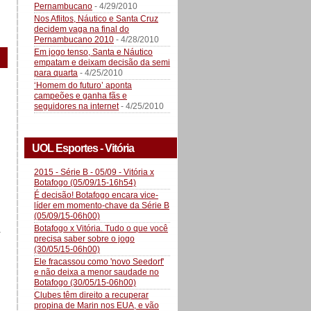
Pernambucano
- 4/29/2010
Nos Aflitos, Náutico e Santa Cruz
decidem vaga na final do
Pernambucano 2010
- 4/28/2010
Em jogo tenso, Santa e Náutico
empatam e deixam decisão da semi
para quarta
- 4/25/2010
‘Homem do futuro’ aponta
campeões e ganha fãs e
seguidores na internet
- 4/25/2010
UOL Esportes - Vitória
2015 - Série B - 05/09 - Vitória x
Botafogo (05/09/15-16h54)
É decisão! Botafogo encara vice-
líder em momento-chave da Série B
(05/09/15-06h00)
Botafogo x Vitória. Tudo o que você
a
precisa saber sobre o jogo
(30/05/15-06h00)
Ele fracassou como 'novo Seedorf'
e não deixa a menor saudade no
Botafogo (30/05/15-06h00)
Clubes têm direito a recuperar
propina de Marin nos EUA, e vão