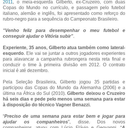
2011
, o meia-esquerda Gilberto, ex-Cruzeiro, com duas
Copas do Mundo no currículo, e passagem pelo futebol
italiano, alemão e inglês, foi apresentado como reforço do
rubro-negro para a sequência do Campeonato Brasileiro.
“Venho feliz para desempenhar o meu futebol e
conseguir ajudar o Vitória subir”
.
Experiente, 35 anos, Gilberto atua também como lateral-
esquerdo
. Ele vai se juntar a outros jogadores experientes
para alavancar a campanha rubrongera nesta reta final e
conduzir o time à primeira divisão em 2012. O contrato
inicial é até dezembro.
Pela Seleção Brasileira, Gilberto jogou 35 partidas e
participou das Copas do Mundo da Alemanha (2006) e a
última na África do Sul (2010).
Gilberto deixou o Cruzeiro
há seis dias e pede pelo menos uma semana para estar
à disposição do técnico Vagner Benazzi.
“
Preciso de uma semana para estar bem e jogar para
ajudar os companheiros
”, disse. Dos novos
companheiros, atuou com Lúcio Flávio e Geovanni. “
A