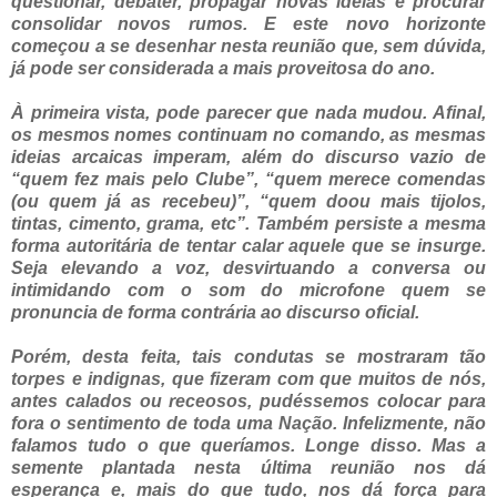
questionar, debater, propagar novas ideias e procurar
consolidar novos rumos. E este novo horizonte
começou a se desenhar nesta reunião que, sem dúvida,
já pode ser considerada a mais proveitosa do ano.
À primeira vista, pode parecer que nada mudou. Afinal,
os mesmos nomes continuam no comando, as mesmas
ideias arcaicas imperam, além do discurso vazio de
“quem fez mais pelo Clube”, “quem merece comendas
(ou quem já as recebeu)”, “quem doou mais tijolos,
tintas, cimento, grama, etc”. Também persiste a mesma
forma autoritária de tentar calar aquele que se insurge.
Seja elevando a voz, desvirtuando a conversa ou
intimidando com o som do microfone quem se
pronuncia de forma contrária ao discurso oficial.
Porém, desta feita, tais condutas se mostraram tão
torpes e indignas, que fizeram com que muitos de nós,
antes calados ou receosos, pudéssemos colocar para
fora o sentimento de toda uma Nação. Infelizmente, não
falamos tudo o que queríamos. Longe disso. Mas a
semente plantada nesta última reunião nos dá
esperança e, mais do que tudo, nos dá força para