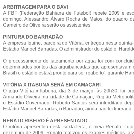
ARBITRAGEM PARA O BAVI
A FBF (Federação Bahiana de Futebol) repete 2009 e esca
domingo. Alessandro Álvaro Rocha de Matos, do quadro da 
Carneiro de Oliveira serão os assistentes.
PINTURA DO BARRADÃO
A empresa Iquine, parceira do Vitória, entregou nesta quinta-
Estádio Manoel Barradas. O administrador do estádio, Haroldo
O processamento de jateamento por água foi com concluí
determinados pontos das arquibancadas que apresentavam co
Brasil) o estádio estará pronto para ser reaberto”, garante Ha
VITÓRIA X ITABUNA SERÁ EM CAMAÇARI
O jogo Vitória x Itabuna, dia 3 de março, às 20h30, foi 
Armando Oliveira, na cidade de Camaçari, Região Metropolit
o Estádio Governador Roberto Santos será interditado de
Estádio Manoel Barradas, o Barradão, ainda não foi liberado
RENATO RIBEIRO É APRESENTADO
O Vitória apresentou nesta sexta-feira, o meia Renato, cuj
dezembro de 2009. Renato realizou os exames médicos, assin