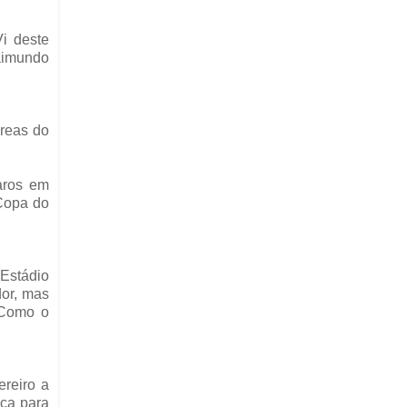
i deste
aimundo
áreas do
aros em
 Copa do
Estádio
dor, mas
 Como o
ereiro a
ica para