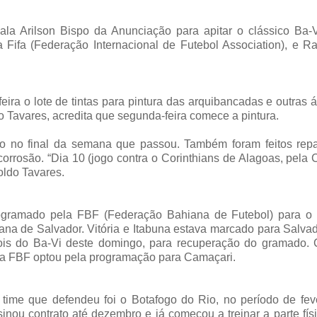
la Arilson Bispo da Anunciação para apitar o clássico Ba-V
Fifa (Federação Internacional de Futebol Association), e R
feira o lote de tintas para pintura das arquibancadas e outras 
 Tavares, acredita que segunda-feira comece a pintura.
do no final da semana que passou. Também foram feitos rep
rrosão. “Dia 10 (jogo contra o Corinthians de Alagoas, pela
roldo Tavares.
programado pela FBF (Federação Bahiana de Futebol) para o 
ana de Salvador. Vitória e Itabuna estava marcado para Salva
pois do Ba-Vi deste domingo, para recuperação do gramado.
, a FBF optou pela programação para Camaçari.
o time que defendeu foi o Botafogo do Rio, no período de fev
ou contrato até dezembro e já começou a treinar a parte fís