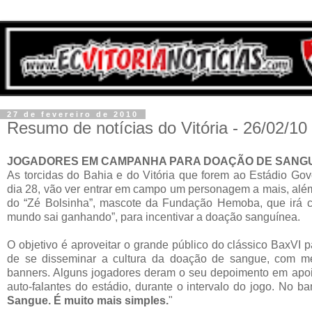
27 de fevereiro de 2010
Resumo de notícias do Vitória - 26/02/10
JOGADORES EM CAMPANHA PARA DOAÇÃO DE SANG
As torcidas do Bahia e do Vitória que forem ao Estádio Go
dia 28, vão ver entrar em campo um personagem a mais, além
do “Zé Bolsinha”, mascote da Fundação Hemoba, que irá 
mundo sai ganhando”, para incentivar a doação sanguínea.
O objetivo é aproveitar o grande público do clássico BaxVI
de se disseminar a cultura da doação de sangue, com men
banners. Alguns jogadores deram o seu depoimento em apoi
auto-falantes do estádio, durante o intervalo do jogo. No b
Sangue. É muito mais simples.
"