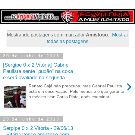
Mostrando postagens com marcador
Amistoso
.
Mostrar
todas as postagens
30 de junho de 2013
[Sergipe 0 x 2 Vitória] Gabriel
Paulista sente "puxão" na coxa
e será avaliado na segunda
›
Renato Cajá não preocupa, mas Gabriel Paulista
está em observação. Pelo menos é o que garante
o médico Ivan Carilo Pinto, após examinar...
29 de junho de 2013
Sergipe 0 x 2 Vitória - 29/06/13
- Vitória vence amistoso com