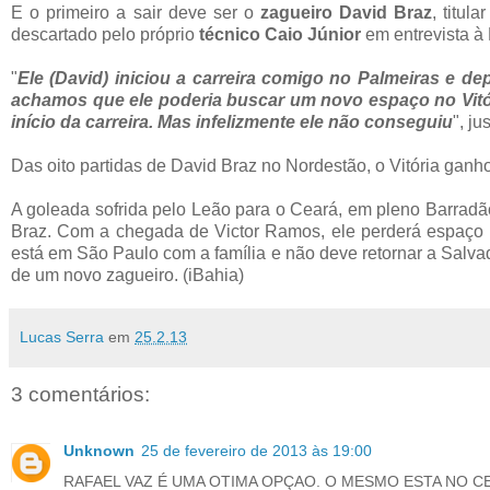
E o primeiro a sair deve ser o
zagueiro David Braz
, titul
descartado pelo próprio
técnico Caio Júnior
em entrevista à
"
Ele (David) iniciou a carreira comigo no Palmeiras e d
achamos que ele poderia buscar um novo espaço no Vitóri
início da carreira. Mas infelizmente ele não conseguiu
", ju
Das oito partidas de David Braz no Nordestão, o Vitória gan
A goleada sofrida pelo Leão para o Ceará, em pleno Barradão
Braz. Com a chegada de Victor Ramos, ele perderá espaço no 
está em São Paulo com a família e não deve retornar a Salva
de um novo zagueiro. (iBahia)
Lucas Serra
em
25.2.13
3 comentários:
Unknown
25 de fevereiro de 2013 às 19:00
RAFAEL VAZ É UMA OTIMA OPÇAO. O MESMO ESTA NO C