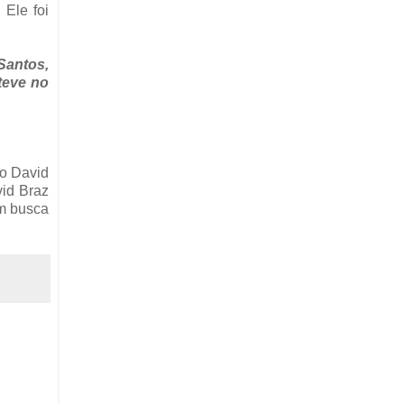
 Ele foi
Santos,
teve no
ro David
vid Braz
em busca