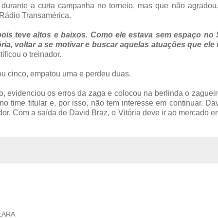
ar durante a curta campanha no torneio, mas que não agradou.
 Rádio Transamérica.
epois teve altos e baixos. Como ele estava sem espaço no 
a, voltar a se motivar e buscar aquelas atuações que ele 
stificou o treinador.
hou cinco, empatou uma e perdeu duas.
, evidenciou os erros da zaga e colocou na berlinda o zaguei
time titular e, por isso, não tem interesse em continuar. Da
dor. Com a saída de David Braz, o Vitória deve ir ao mercado 
EARA