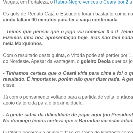
Vargas, em Fortaleza, o
Rubro-Negro venceu o Ceará por 2 a
Os gols de Renato Cajá e Escudero foram bastante comemo
ainda faltam 90 minutos para ter a vaga confirmada
.
- Temos que pensar que o jogo vai começar 0 a 0. Temos 
Fizemos uma boa apresentação hoje, mas não tem nada 
meia Marquinhos
.
Com o resultado desta quinta, o Vitória pode até perder por
do Nordeste. Apesar da vantagem, o
goleiro Deola
quer os jo
- Tínhamos certeza que o Ceará viria para cima e foi o 
resultado. É importante, porém não quer dizer nada. A ge
disse.
Já com o pensamento voltado para a partida de volta, o
ataca
apoio da torcida para o próximo duelo.
- A gente sabia da dificuldade de jogar aqui (no Preside
No domingo temos certeza que o Barradão vai estar lotad
O Vitória encerrou a primeira fase da Copa do Nordeste como