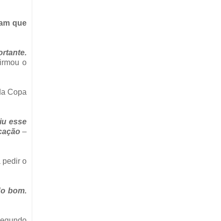
ram que
rtante.
irmou o
 da Copa
iu esse
icação
–
 pedir o
do bom.
 segundo