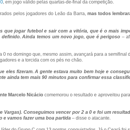
 0
, em jogo válido pelas quartas-de-final da competição.
rados pelos jogadores do Leão da Barra,
mas todos lembra
que jogar futebol e sair com a vitória, que é o mais impo
definido. Ainda temos um novo jogo, que é perigoso
– af
 1 a 0 no domingo que, mesmo assim, avançará para a semifinal
gadores e a torcida com os pés no chão.
que eles fizeram. A gente estava muito bem hoje e consegu
nte ainda tem mais 90 minutos para confirmar essa classif
nte Marcelo Nicácio
comemorou o resultado e aproveitou para
nte Vargas). Conseguimos vencer por 2 a 0 e foi um resulta
o e vamos fazer uma boa partida
– disse o atacante.
 líder do Grupo C com 13 pontos conquistados. Já o Ceará foi