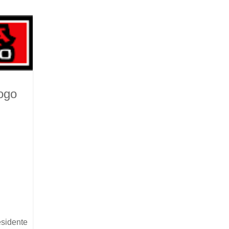
ogo
esidente