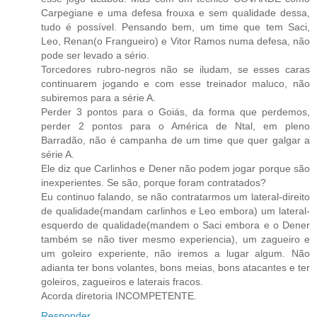
Carpegiane e uma defesa frouxa e sem qualidade dessa,
tudo é possível. Pensando bem, um time que tem Saci,
Leo, Renan(o Frangueiro) e Vitor Ramos numa defesa, não
pode ser levado a sério.
Torcedores rubro-negros não se iludam, se esses caras
continuarem jogando e com esse treinador maluco, não
subiremos para a série A.
Perder 3 pontos para o Goiás, da forma que perdemos,
perder 2 pontos para o América de Ntal, em pleno
Barradão, não é campanha de um time que quer galgar a
série A.
Ele diz que Carlinhos e Dener não podem jogar porque são
inexperientes. Se são, porque foram contratados?
Eu continuo falando, se não contratarmos um lateral-direito
de qualidade(mandam carlinhos e Leo embora) um lateral-
esquerdo de qualidade(mandem o Saci embora e o Dener
também se não tiver mesmo experiencia), um zagueiro e
um goleiro experiente, não iremos a lugar algum. Não
adianta ter bons volantes, bons meias, bons atacantes e ter
goleiros, zagueiros e laterais fracos.
Acorda diretoria INCOMPETENTE.
Responder