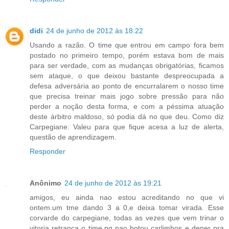
didi
24 de junho de 2012 às 18:22
Usando a razão. O time que entrou em campo fora bem
postado no primeiro tempo, porém estava bom de mais
para ser verdade, com as mudanças obrigatórias, ficamos
sem ataque, o que deixou bastante despreocupada a
defesa adversária ao ponto de encurralarem o nosso time
que precisa treinar mais jogo sobre pressão para não
perder a noção desta forma, e com a péssima atuação
deste árbitro maldoso, só podia dá no que deu. Como diz
Carpegiane: Valeu para que fique acesa a luz de alerta,
questão de aprendizagem.
Responder
Anônimo
24 de junho de 2012 às 19:21
amigos, eu ainda nao estou acreditando no que vi
ontem.um tme dando 3 a 0,e deixa tomar virada. Esse
corvarde do carpegiane, todas as vezes que vem trinar o
vitoria retranca o time.pq nao botou carlimhos e dener pra