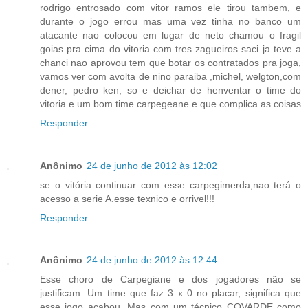
rodrigo entrosado com vitor ramos ele tirou tambem, e
durante o jogo errou mas uma vez tinha no banco um
atacante nao colocou em lugar de neto chamou o fragil
goias pra cima do vitoria com tres zagueiros saci ja teve a
chanci nao aprovou tem que botar os contratados pra joga,
vamos ver com avolta de nino paraiba ,michel, welgton,com
dener, pedro ken, so e deichar de henventar o time do
vitoria e um bom time carpegeane e que complica as coisas
Responder
Anônimo
24 de junho de 2012 às 12:02
se o vitória continuar com esse carpegimerda,nao terá o
acesso a serie A.esse texnico e orrivel!!!
Responder
Anônimo
24 de junho de 2012 às 12:44
Esse choro de Carpegiane e dos jogadores não se
justificam. Um time que faz 3 x 0 no placar, significa que
esse jogo acabou. Mas com um técnico COVARDE como