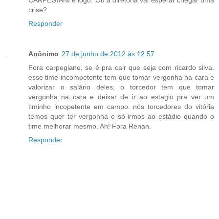
CARPEGIANI e logo. Ou a diretoria vai esperar chegar uma
crise?
Responder
Anônimo
27 de junho de 2012 às 12:57
Fora carpegiane, se é pra cair que seja com ricardo silva.
esse time incompetente tem que tomar vergonha na cara e
valorizar o salário deles, o torcedor tem que tomar
vergonha na cara e deixar de ir ao estagio pra ver um
timinho incopetente em campo. nós torcedores do vitória
temos quer ter vergonha e só irmos ao estádio quando o
time melhorar mesmo. Ah! Fora Renan.
Responder