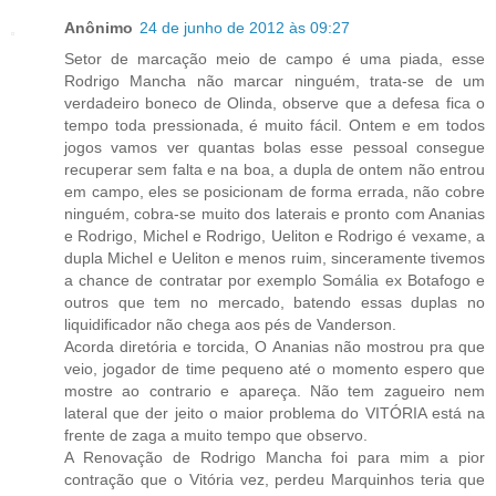
Anônimo
24 de junho de 2012 às 09:27
Setor de marcação meio de campo é uma piada, esse
Rodrigo Mancha não marcar ninguém, trata-se de um
verdadeiro boneco de Olinda, observe que a defesa fica o
tempo toda pressionada, é muito fácil. Ontem e em todos
jogos vamos ver quantas bolas esse pessoal consegue
recuperar sem falta e na boa, a dupla de ontem não entrou
em campo, eles se posicionam de forma errada, não cobre
ninguém, cobra-se muito dos laterais e pronto com Ananias
e Rodrigo, Michel e Rodrigo, Ueliton e Rodrigo é vexame, a
dupla Michel e Ueliton e menos ruim, sinceramente tivemos
a chance de contratar por exemplo Somália ex Botafogo e
outros que tem no mercado, batendo essas duplas no
liquidificador não chega aos pés de Vanderson.
Acorda diretória e torcida, O Ananias não mostrou pra que
veio, jogador de time pequeno até o momento espero que
mostre ao contrario e apareça. Não tem zagueiro nem
lateral que der jeito o maior problema do VITÓRIA está na
frente de zaga a muito tempo que observo.
A Renovação de Rodrigo Mancha foi para mim a pior
contração que o Vitória vez, perdeu Marquinhos teria que