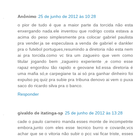
Anônimo
25 de junho de 2012 às 10:28
o pior de tudo é que a maior parte da torcida não esta
enxergando nada.ele inventou que rodrigo costa estava a
acima do peso simplesmente pra colocar gabriel paulista
pra vender.ja se especulava a venda de gabriel e dankler
pra o futebol portugues,resumindo a diretoria não esta nem
ai pra torcida.como vc tira um zagueiro que vem como
titular jogando bem ,zagueiro experiente ,e como esse
rapaz engordou tão rapido e geovane kd.essa diretoria é
uma mafia só,e carpegiane ta ai só pra ganhar dinheiro foi
expulso pq quiz pra subie pra tribuna denovo ai vem o puxa
saco do ricardo silva pra o banco.
Responder
givaldo de itatinga-sp
25 de junho de 2012 às 13:28
cade o paulo carneiro manda esses monte de incompetnte
embora,junto com eles esse tecnico burro e covarde,vcs
achar que se o vitoria não subir o pcc vai ficar triste, esses