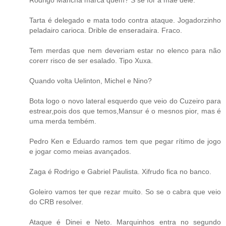
Rodrigo Mancha marca quem? S se for a mãe dele.
Tarta é delegado e mata todo contra ataque. Jogadorzinho
peladairo carioca. Drible de enseradaira. Fraco.
Tem merdas que nem deveriam estar no elenco para não
corerr risco de ser esalado. Tipo Xuxa.
Quando volta Uelinton, Michel e Nino?
Bota logo o novo lateral esquerdo que veio do Cuzeiro para
estrear,pois dos que temos,Mansur é o mesnos pior, mas é
uma merda tembém.
Pedro Ken e Eduardo ramos tem que pegar rítimo de jogo
e jogar como meias avançados.
Zaga é Rodrigo e Gabriel Paulista. Xifrudo fica no banco.
Goleiro vamos ter que rezar muito. So se o cabra que veio
do CRB resolver.
Ataque é Dinei e Neto. Marquinhos entra no segundo