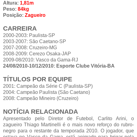
Altura:
1,81m
Peso:
84kg
Posição:
Zagueiro
CARREIRA
2000-2003: Paulista-SP
2003-2007: São Caetano-SP
2007-2008: Cruzeiro-MG
2008-2009: Cerezo Osaka-JAP
2009-08/2010: Vasco da Gama-RJ
24/08/2010-10/12/2010: Esporte Clube Vitória-BA
TÍTULOS POR EQUIPE
2001: Campeão da Série C (Paulista-SP)
2004: Campeão Paulista (São Caetano)
2008: Campeão Mineiro (Cruzeiro)
NOTÍCIA RELACIONADA
Apresentado pelo Diretor de Futebol, Carlito Arini, o
zagueiro Thiago Martinelli é o mais novo reforço do rubro-
negro para o restante da temporada 2010. O jogador, que
estava no Vasco da Gama, está animado para brigar pela