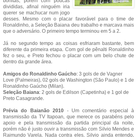
bonitas, porém com poucas
divididas, afinal ninguém iria
querer se machucar num jogo
desses. Mesmo com o placar favorável para o time de
Ronaldinho, a Seleção Baiana deu trabalho e marcava mais
que o adversário. O primeiro tempo terminou em 5 a 2.
Já no segundo tempo as coisas esfriaram bastante, bem
diferente da primeira etapa. Com gol de pênalti Ronaldinho
fez o seu, e Preto fechou o placar com um belo chute de
dentro da grande área.
Amigos do Ronaldinho Gaúcho
: 3 gols de de Vagner
Love (Palmeiras), 02 gols de Washington (São Paulo) e 1 de
Ronaldinho Gaúcho (Milan).
Seleção Baiana
: 2 gols de Edilson (Capetinha) e 1 gol de
Preto Casagrande.
Prévia do Baianão 2010
- Um comentário especial à
transmissão da TV Itapoan, que merece os parabéns pelo
apoio e pela transmissão da partida principal da noite,
porém não é justo ouvir a transmissão com Silvio Mendes e
Raimundo Varela. Nada contra eles. Silvio ainda entendo,