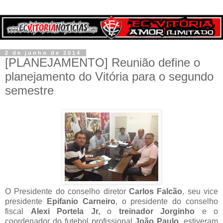
2 de junho de 2014
[PLANEJAMENTO] Reunião define o
planejamento do Vitória para o segundo
semestre
O Presidente do conselho diretor
Carlos Falcão
, seu vice
presidente
Epifanio Carneiro
, o presidente do conselho
fiscal
Alexi Portela Jr,
o
treinador Jorginho
e o
coordenador do futebol profissional
João Paulo
, estiveram