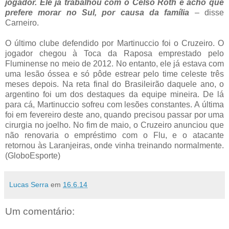
jogador. Ele já trabalhou com o Celso Roth e acho que
prefere morar no Sul, por causa da família
– disse
Carneiro.
O último clube defendido por Martinuccio foi o Cruzeiro. O
jogador chegou à Toca da Raposa emprestado pelo
Fluminense no meio de 2012. No entanto, ele já estava com
uma lesão óssea e só pôde estrear pelo time celeste três
meses depois. Na reta final do Brasileirão daquele ano, o
argentino foi um dos destaques da equipe mineira. De lá
para cá, Martinuccio sofreu com lesões constantes. A última
foi em fevereiro deste ano, quando precisou passar por uma
cirurgia no joelho. No fim de maio, o Cruzeiro anunciou que
não renovaria o empréstimo com o Flu, e o atacante
retornou às Laranjeiras, onde vinha treinando normalmente.
(GloboEsporte)
Lucas Serra
em
16.6.14
Um comentário: